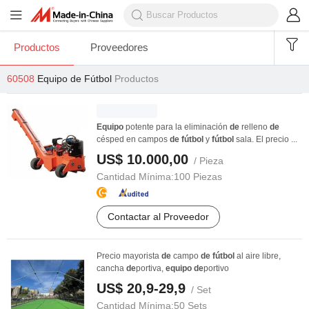
Productos
Proveedores
60508
Equipo de Fútbol
Productos
Equipo
potente para la eliminación
de
relleno
de
césped en campos
de
fútbol
y
fútbol
sala. El precio ...
US$ 10.000,00
/ Pieza
Cantidad Mínima:
100 Piezas
Contactar al Proveedor
Precio mayorista
de
campo
de
fútbol
al aire libre,
cancha
de
portiva,
equipo
de
portivo
US$ 20,9-29,9
/ Set
Cantidad Mínima:
50 Sets