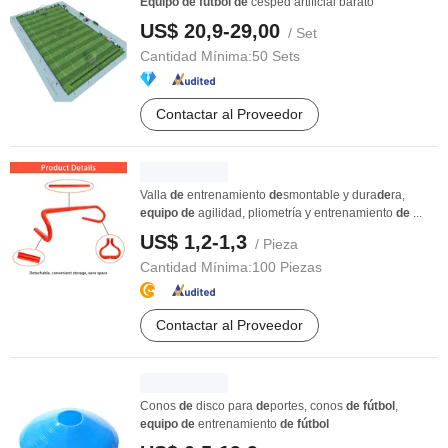
Equipo
de
fútbol
de
césped artificial barato
US$ 20,9-29,00
/ Set
Cantidad Mínima:
50 Sets
Contactar al Proveedor
Valla
de
entrenamiento
de
smontable y dura
de
ra,
equipo
de
agilidad, pliometría y entrenamiento
de
...
US$ 1,2-1,3
/ Pieza
Cantidad Mínima:
100 Piezas
Contactar al Proveedor
Conos
de
disco para
de
portes, conos
de
fútbol
,
equipo
de
entrenamiento
de
fútbol