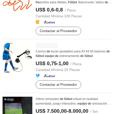
De
portivo para Atletas,
Fútbol
, Baloncesto, Vallas
de
...
US$ 0,6-0,8
/ Pieza
Cantidad Mínima:
100 Piezas
Contactar al Proveedor
Cierres
de
bucle ajustables para #3 #4 #5 balones
de
fútbol
equipo
de
entrenamiento
de
fútbol
US$ 0,75-1,00
/ Pieza
Cantidad Mínima:
20 Piezas
Contactar al Proveedor
Último simulador
de
fútbol
virtual en realidad
aumentada, juego interactivo,
equipo
de
simulación
de
...
US$ 7.500,00-8.000,00
/ Set