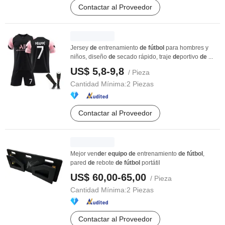
Contactar al Proveedor
Jersey
de
entrenamiento
de
fútbol
para hombres y
niños, diseño
de
secado rápido, traje
de
portivo
de
...
US$ 5,8-9,8
/ Pieza
Cantidad Mínima:
2 Piezas
Contactar al Proveedor
Mejor ven
de
r
equipo
de
entrenamiento
de
fútbol
,
pared
de
rebote
de
fútbol
portátil
US$ 60,00-65,00
/ Pieza
Cantidad Mínima:
2 Piezas
Contactar al Proveedor