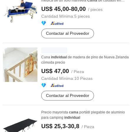
médica de un solo manivela
Cama
de cuidado en
casa
Cama
...
US$ 45,00-80,00
/ pieces
Cantidad Mínima:
5 pieces
Contactar al Proveedor
Cuna
individual
de madera de pino de Nueva Zelanda
cómoda precio
US$ 47,00
/ Pieza
Cantidad Mínima:
10 Piezas
Contactar al Proveedor
Precio mayorista
cama
portátil plegable de aluminio
para camping
individual
US$ 25,3-30,8
/ Pieza