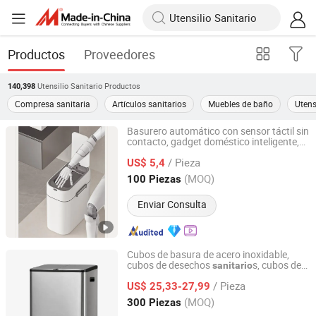
Productos
Proveedores
Utensilio Sanitario
Productos
140,398
Compresa sanitaria
Artículos sanitarios
Muebles de baño
Utens
Basurero automático con sensor táctil sin
contacto, gadget doméstico inteligente,
Foshan Yiwei Smart Home Co., Ltd.
inducción automática para uso
sanitario
/ Pieza
en el hogar
US$ 5,4
Guangdong, China
Desde 2026
(MOQ)
100 Piezas
Enviar Consulta
Cubos de basura de acero inoxidable,
cubos de desechos
s, cubos de
sanitario
We House Hardware Product Co. Ltd
reciclaje de basura, cubo de pedal
/ Pieza
US$ 25,33-27,99
Guangdong, China
Desde 2022
(MOQ)
300 Piezas