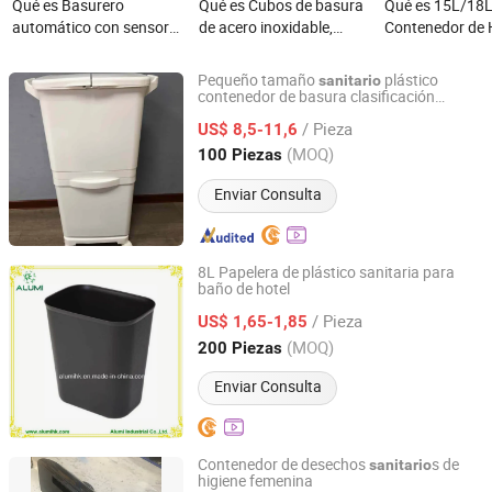
Qué es Basurero
Qué es Cubos de basura
Qué es 15L/18L
automático con sensor
de acero inoxidable,
Contenedor de 
táctil sin contacto,
cubos de desechos
Femenina de Pl
gadget doméstico
sanitarios, cubos de
Pedal/Sensor p
Pequeño tamaño
plástico
sanitario
inteligente, inducción
reciclaje de basura, cubo
Desechos Sanit
contenedor de basura clasificación
Qingdao Liyu Storage Equipment Co., Ltd
almacenamiento de desechos cubo de
automática para uso
de pedal
/ Pieza
basura reemplazo de bolsa de plástico
US$ 8,5-11,6
sanitario en el hogar
con tapa
Shandong, China
Desde 2024
(MOQ)
100 Piezas
Enviar Consulta
8L Papelera de plástico sanitaria para
baño de hotel
Alumi Industrial Co., Ltd.
/ Pieza
US$ 1,65-1,85
Guangdong, China
Desde 2016
(MOQ)
200 Piezas
Enviar Consulta
Contenedor de desechos
s de
sanitario
higiene femenina
Guangzhou Newmade Cleaning Products Co., Ltd