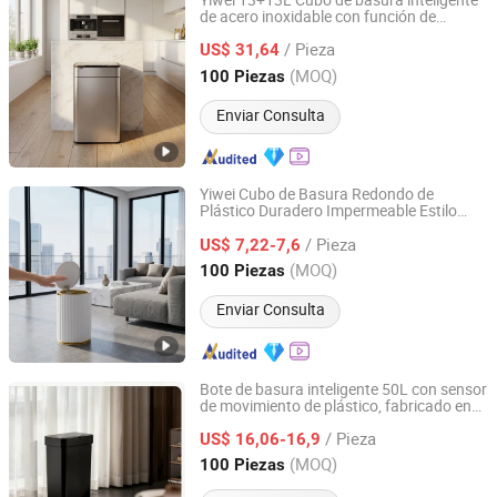
Yiwei 13+13L Cubo de basura inteligente
de acero inoxidable con función de
Foshan Yiwei Smart Home Co., Ltd.
desinfección por fotocatálisis UV
/ Pieza
US$ 31,64
Guangdong, China
Desde 2026
(MOQ)
100 Piezas
Enviar Consulta
Yiwei Cubo de Basura Redondo de
Plástico Duradero Impermeable Estilo
Foshan Yiwei Smart Home Co., Ltd.
Nórdico Cubo de Desechos Automático
/ Pieza
Sin Cubo Interior para Cocina y Baño
US$ 7,22-7,6
s
Sanitario
Guangdong, China
Desde 2026
(MOQ)
100 Piezas
Enviar Consulta
Bote de basura inteligente 50L con sensor
de movimiento de plástico, fabricado en
Foshan Yiwei Smart Home Co., Ltd.
China, alimentado por batería
/ Pieza
US$ 16,06-16,9
Guangdong, China
Desde 2026
(MOQ)
100 Piezas