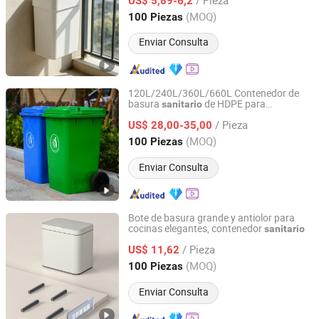
US$ 5,89-6,2
Guangdong, China
Desde 2026
(MOQ)
100 Piezas
Enviar Consulta
120L/240L/360L/660L Contenedor de
basura
de HDPE para
sanitario
Zhejiang Huanqun Plastic Co., Ltd.
exteriores, contenedor de residuos
/ Pieza
móviles de plástico con ruedas
US$ 28,00-35,00
Zhejiang, China
Desde 2021
(MOQ)
100 Piezas
Enviar Consulta
Bote de basura grande y antiolor para
cocinas elegantes, contenedor
sanitario
Foshan Yiwei Smart Home Co., Ltd.
/ Pieza
US$ 11,62
Guangdong, China
Desde 2026
(MOQ)
100 Piezas
Enviar Consulta