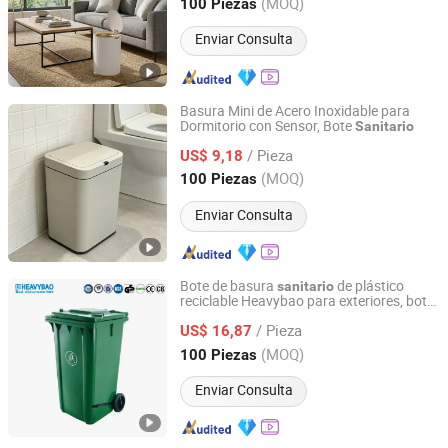
Guangdong, China
Desde 2026
(MOQ)
100 Piezas
Enviar Consulta
Basura Mini de Acero Inoxidable para
Dormitorio con Sensor, Bote
Sanitario
Foshan Yiwei Smart Home Co., Ltd.
/ Pieza
US$ 9,18
Guangdong, China
Desde 2026
(MOQ)
100 Piezas
Enviar Consulta
Bote de basura
de plástico
sanitario
reciclable Heavybao para exteriores, bote
Heavybao Commercial Kitchenware Co., Ltd.
de basura móvil
/ Pieza
US$ 16,87
Guangdong, China
Desde 2020
(MOQ)
100 Piezas
Enviar Consulta