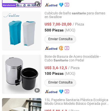
Cubículo de baño
para damas
sanitario
en Swallow
Suzhou Swallow Company Limited
/ Pieza
US$ 7,00-20,00
Jiangsu, China
Desde 2021
(MOQ)
500 Piezas
Enviar Consulta
Bote de Basura de Acero Inoxidable -
Cubo
con Pedal
Sanitario
BOSOM METAL CO., LTD.
/ Pieza
US$ 3,4-12,5
Guangdong, China
Desde 2018
(MOQ)
100 Piezas
Enviar Consulta
15L Papelera Sanitaria Plástica Ecológica
Modo Único Modelo Básico Operada por
Foshan Yiwei Smart Home Co., Ltd.
Batería Papelera con Sensor
/ Pieza