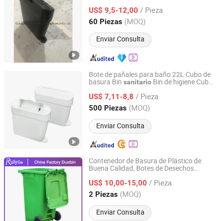
/ Pieza
US$ 9,5-12,00
Guangdong, China
Desde 2021
(MOQ)
60 Piezas
Enviar Consulta
Bote de pañales para baño 22L Cubo de
basura Bin
Bin de higiene Cubo
sanitario
Jiangmen Goodman Cleaning Supplies Co., Ltd.
con pedal
/ Pieza
US$ 7,11-8,8
Guangdong, China
Desde 2020
(MOQ)
500 Piezas
Enviar Consulta
Contenedor de Basura de Plástico de
Buena Calidad, Botes de Desechos
Qingdao Rulyda Plastic Manufacture Co., Ltd.
s, Reciclaje, Papelera
Sanitario
/ Pieza
US$ 10,00-15,00
Shandong, China
Desde 2013
(MOQ)
2 Piezas
Enviar Consulta