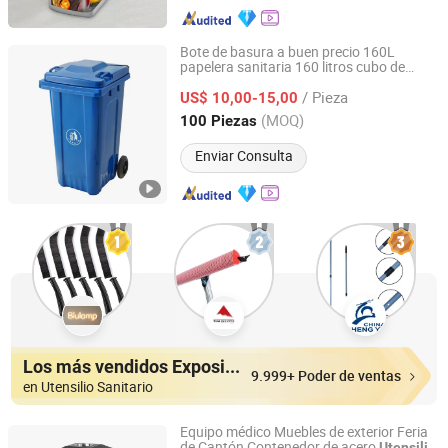
Bote de basura a buen precio 160L
papelera sanitaria 160 litros cubo de
Zhejiang Huanqun Plastic Co., Ltd.
reciclaje plástico
/ Pieza
US$ 10,00-15,00
Zhejiang, China
Desde 2021
(MOQ)
100 Piezas
Enviar Consulta
Los más vendidos Expositores
9.999+ Poder de ventas
en Utensilio Sanitario
Equipo médico Muebles de exterior Feria
de Cantón Contenedor de acero
Utensilio