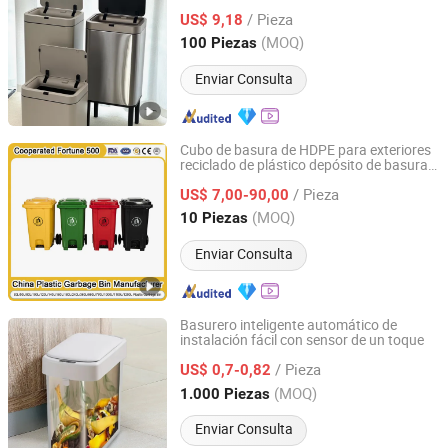
inducción alta para un efectivo
/ Pieza
contenedor de residuos
US$ 9,18
sanitario
Guangdong, China
Desde 2026
(MOQ)
100 Piezas
Enviar Consulta
Cubo de basura de HDPE para exteriores
reciclado de plástico depósito de basura
Qingdao Preface Plast Co., Ltd.
móvil Contenedor de residuos
sanitario
/ Pieza
US$ 7,00-90,00
Shandong, China
Desde 2020
(MOQ)
10 Piezas
Enviar Consulta
Basurero inteligente automático de
instalación fácil con sensor de un toque
Yiwu Market UNION Co., Ltd.
/ Pieza
US$ 0,7-0,82
Zhejiang, China
Desde 2026
(MOQ)
1.000 Piezas
Enviar Consulta