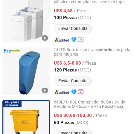
plástico rectangular con sensor y tapa
Foshan Yiwei Smart Home Co., Ltd.
para cocina y baño
sanitario
/ Pieza
US$ 4,68
Guangdong, China
Desde 2026
(MOQ)
100 Piezas
Enviar Consulta
18LTR Bote de basura
con pedal
sanitario
para mujeres
Guangzhou Newmade Cleaning Products Co., Ltd
/ Pieza
US$ 6,5-8,00
Guangdong, China
Desde 2021
(MOQ)
120 Piezas
Enviar Consulta
660L/1100L Contenedor de Basura de
Residuos Médicos de Alta Resistencia,
Enlightening Plast Co., Ltd
Cubo de Ruedas de Plástico para la
/ Pieza
Recolección de Desechos
s
US$ 80,00-100,00
Sanitario
Shandong, China
Desde 2016
(MOQ)
50 Piezas
Enviar Consulta