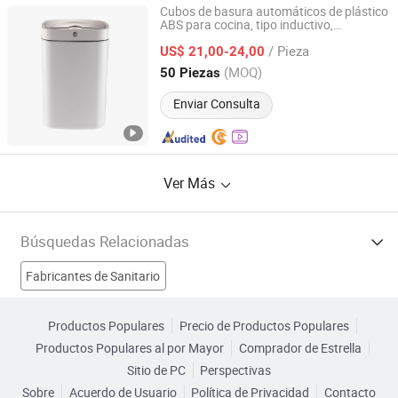
Cubos de basura automáticos de plástico
ABS para cocina, tipo inductivo,
Hangzhou Housen Furniture Co., Ltd.
s y de uso doméstico
sanitario
/ Pieza
US$ 21,00-24,00
Zhejiang, China
Desde 2016
(MOQ)
50 Piezas
Enviar Consulta
Ver Más
Búsquedas Relacionadas
Fabricantes de Sanitario
Fabricantes de Herramienta de limpieza
Productos Populares
Precio de Productos Populares
Productos Populares al por Mayor
Comprador de Estrella
Fabricantes de Instalación sanitaria
Sitio de PC
Perspectivas
Sobre
Acuerdo de Usuario
Política de Privacidad
Contacto
Fabricantes de Utensilio de Acero Inoxidable