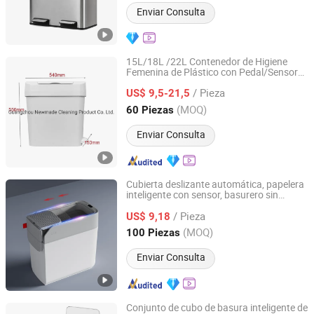
Enviar Consulta
15L/18L /22L Contenedor de Higiene
Femenina de Plástico con Pedal/Sensor
Guangzhou Newmade Cleaning Products Co., Ltd
para Desechos
s
Sanitario
/ Pieza
US$ 9,5-21,5
Guangdong, China
Desde 2021
(MOQ)
60 Piezas
Enviar Consulta
Cubierta deslizante automática, papelera
inteligente con sensor, basurero sin
Foshan Yiwei Smart Home Co., Ltd.
contacto, bin
de plástico para el
sanitario
/ Pieza
hogar, impermeable
US$ 9,18
Guangdong, China
Desde 2026
(MOQ)
100 Piezas
Enviar Consulta
Conjunto de cubo de basura inteligente de