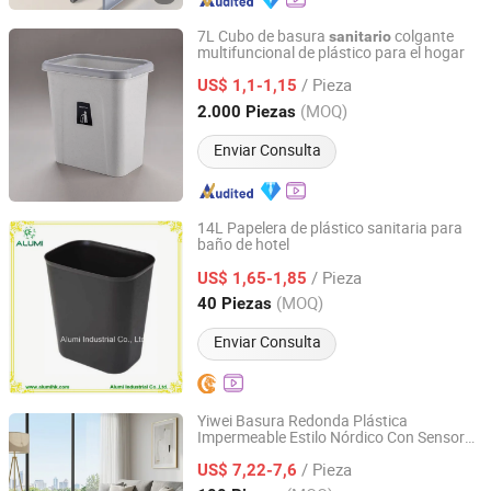
7L Cubo de basura
colgante
sanitario
multifuncional de plástico para el hogar
Taizhou Shangyi Plastic Co., Ltd.
/ Pieza
US$ 1,1-1,15
Zhejiang, China
Desde 2018
(MOQ)
2.000 Piezas
Enviar Consulta
14L Papelera de plástico sanitaria para
baño de hotel
Alumi Industrial Co., Ltd.
/ Pieza
US$ 1,65-1,85
Guangdong, China
Desde 2016
(MOQ)
40 Piezas
Enviar Consulta
Yiwei Basura Redonda Plástica
Impermeable Estilo Nórdico Con Sensor
Foshan Yiwei Smart Home Co., Ltd.
de Movimiento Automático Sin Cubo
/ Pieza
Interior para Oficina Moderna
US$ 7,22-7,6