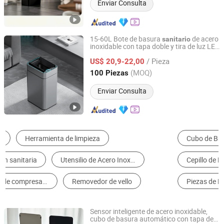
Enviar Consulta
15-60L Bote de basura
de acero
sanitario
inoxidable con tapa doble y tira de luz LED
Foshan Yiwei Smart Home Co., Ltd.
acrílica automática
/ Pieza
US$ 20,9-22,00
Guangdong, China
Desde 2026
(MOQ)
100 Piezas
Enviar Consulta
Cubo de Basura
Bolsa de Basura
Cepillo de Limpieza
Bola de Limpieza, Esponja y Tela
Piezas de Máquina de Limpieza
Fregona
Sensor inteligente de acero inoxidable,
cubo de basura automático con tapa de
Foshan Yiwei Smart Home Co., Ltd.