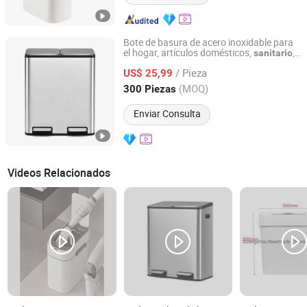
Bote de basura de acero inoxidable para
el hogar, artículos domésticos,
,
sanitario
We House Hardware Product Co. Ltd
cubo de basura con pedal
/ Pieza
US$ 25,99
Guangdong, China
Desde 2022
(MOQ)
300 Piezas
Enviar Consulta
Videos Relacionados