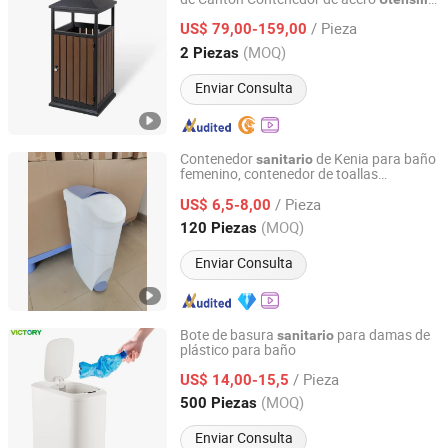
Ningbo Brite Import and Export Co., Ltd.
Papelera exterior
sanitario
/ Pieza
US$ 79,00-159,00
Zhejiang, China
Desde 2023
(MOQ)
2 Piezas
Enviar Consulta
Contenedor
de Kenia para baño
sanitario
femenino, contenedor de toallas
Guangzhou Newmade Cleaning Products Co., Ltd
higiénicas, contenedor de basura
/ Pieza
US$ 6,5-8,00
Guangdong, China
Desde 2021
(MOQ)
120 Piezas
Enviar Consulta
Bote de basura
para damas de
sanitario
plástico para baño
Guangdong Victory Industry Limited
/ Pieza
US$ 14,00-15,5
Guangdong, China
Desde 2009
(MOQ)
500 Piezas
Enviar Consulta