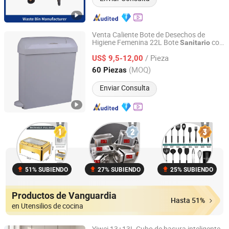
Venta Caliente Bote de Desechos de
Higiene Femenina 22L Bote
con
Sanitario
Guangzhou Newmade Cleaning Products Co., Ltd
Pedal
/ Pieza
US$ 9,5-12,00
Guangdong, China
Desde 2021
(MOQ)
60 Piezas
Enviar Consulta
51% SUBIENDO
27% SUBIENDO
25% SUBIENDO
Productos de Vanguardia
Hasta 51%
en Utensilios de cocina