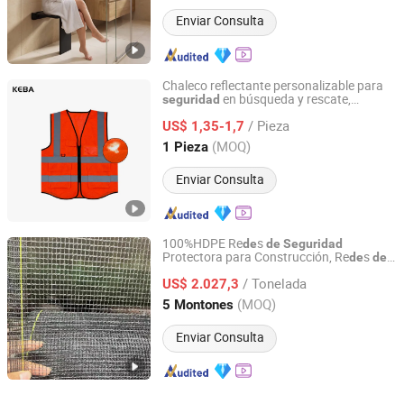
Enviar Consulta
Chaleco reflectante personalizable para
en búsqueda y rescate,
seguridad
Xinxiang Panwei Protection Technology Co., Ltd.
material reciclado
/ Pieza
US$ 1,35-1,7
Henan, China
Desde 2026
(MOQ)
1 Pieza
Enviar Consulta
100%HDPE Re
s
de
de
Seguridad
Protectora para Construcción, Re
s
de
de
Shandong Hualin Network Industry Co., Ltd
Andamios, Re
s
de
de
Seguridad
/ Tonelada
US$ 2.027,3
Shandong, China
Desde 2025
(MOQ)
5 Montones
Enviar Consulta