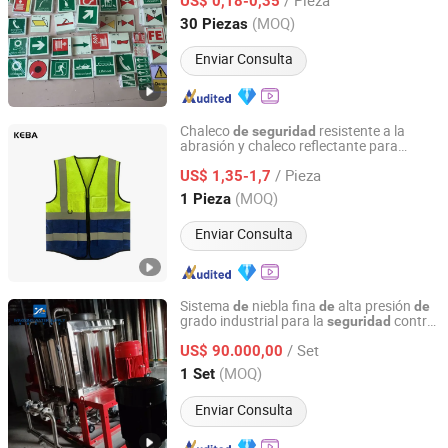
US$ 0,18-0,35
Fujian, China
Desde 2025
(MOQ)
30 Piezas
Enviar Consulta
Chaleco
resistente a la
de
seguridad
abrasión y chaleco reflectante para
Xinxiang Panwei Protection Technology Co., Ltd.
molición - Chaleco
alta visibilidad
de
de
/ Pieza
US$ 1,35-1,7
Henan, China
Desde 2026
(MOQ)
1 Pieza
Enviar Consulta
Sistema
niebla fina
alta presión
de
de
de
grado industrial para la
contra
seguridad
Jiangsu Mingxing Water Supply Equipment Co., Ltd
incendios en almacenes
/ Set
US$ 90.000,00
Jiangsu, China
Desde 2026
(MOQ)
1 Set
Enviar Consulta