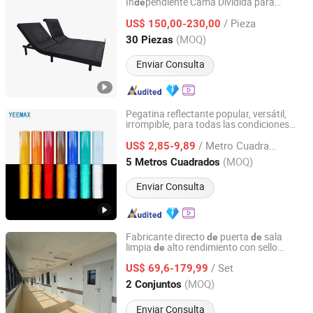
In
pendiente Cama Dividida para
de
Huizhou Likong Smart Home Co., Ltd.
Sanatorio
/ Pieza
US$ 150,00-230,00
Guangdong, China
Desde 2026
(MOQ)
30 Piezas
Enviar Consulta
Pegatina reflectante popular, versátil,
irrompible, para todas las condiciones
Fujian Yejinghui Optical Technology Co., Ltd.
climáticas, para señalización
de
/ Metro Cuadrado
vial
US$ 2,85-9,89
seguridad
Fujian, China
Desde 2025
(MOQ)
5 Metros Cuadrados
Enviar Consulta
Fabricante directo
puerta
sala
de
de
limpia
alto rendimiento con sello
de
Shandong Xinjude Purification Technology Co., Ltd.
hermético certificado CE para purificación
/ Set
bio
US$ 69,6-179,99
de
seguridad
Shandong, China
Desde 2025
(MOQ)
2 Conjuntos
Enviar Consulta