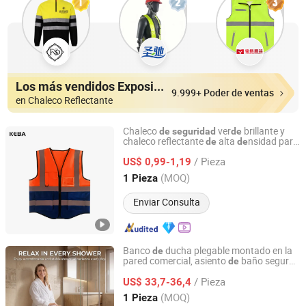
Los más vendidos Expositores
9.999+ Poder de ventas
en Chaleco Reflectante
Chaleco
ver
brillante y
de
seguridad
de
chaleco reflectante
alta
nsidad para
de
de
Xinxiang Panwei Protection Technology Co., Ltd.
el personal
tierra
l aeropuerto
de
de
/ Pieza
US$ 0,99-1,19
Henan, China
Desde 2026
(MOQ)
1 Pieza
Enviar Consulta
Banco
ducha plegable montado en la
de
pared comercial, asiento
baño seguro,
de
Cassbern Sanitary Ware (Ningbo) Co., Ltd.
silla
ducha accesible para personas
de
/ Pieza
con discapacidad
US$ 33,7-36,4
Zhejiang, China
Desde 2026
(MOQ)
1 Pieza