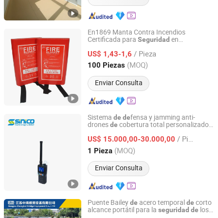
En1869 Manta Contra Incendios
Certificada para
en
Seguridad
Habita High Temperature Textiles Co.,Ltd
Emergencias
/ Pieza
US$ 1,43-1,6
Jiangxi, China
Desde 2025
(MOQ)
100 Piezas
Enviar Consulta
Sistema
fensa y jamming anti-
de
de
drones
cobertura total personalizado,
de
Sinico Technology Limited
tector
UAV FPV portátil para la
de
de
/ Pieza
áreas industriales y
US$ 15.000,00-30.000,00
seguridad
de
protección
objetivos
de
Guangdong, China
Desde 2026
(MOQ)
1 Pieza
Enviar Consulta
Puente Bailey
acero temporal
corto
de
de
alcance portátil para la
los
seguridad
de
Jiangsu Zhonghai Bridge Equipment Co.,Ltd.
peatones