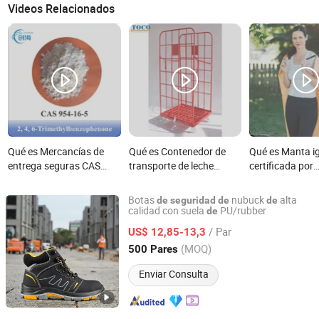
Videos Relacionados
Qué es Mercancías de
Qué es Contenedor de
Qué es Manta i
entrega seguras CAS
transporte de leche
certificada por
954-16-5 2, 4, 6-
galvanizado de tres lados
estándares de 
Trimetilbenzofenona
con barra de seguridad
- Fácil de limpia
Botas
nubuck
alta
de
seguridad
de
de
para mercancías
reutilizable par
calidad con suela
PU/rubber
de
Tera Security Technology(Wenzhou)Co., Ltd
/ Par
US$ 12,85-13,3
Zhejiang, China
Desde 2024
(MOQ)
500 Pares
Enviar Consulta