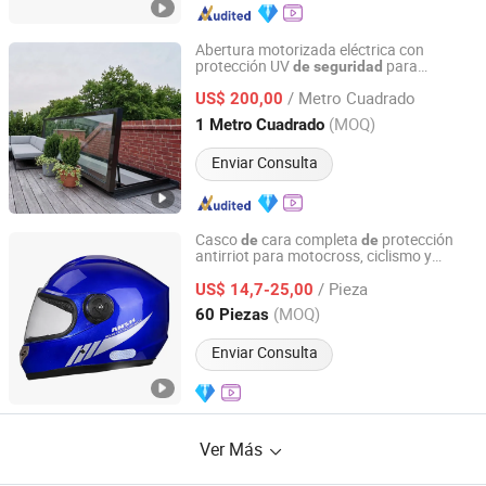
Abertura motorizada eléctrica con
protección UV
para
de
seguridad
Foshan Watte Intelligent Door & Window Co., Ltd.
tragaluz en techo inclinado
/ Metro Cuadrado
US$ 200,00
Guangdong, China
Desde 2022
(MOQ)
1 Metro Cuadrado
Enviar Consulta
Casco
cara completa
protección
de
de
antirriot para motocross, ciclismo y
Yueqing Jifeng Motorcycle Helmet Co., Ltd.
motocicleta, a prueba
fuego
de
/ Pieza
US$ 14,7-25,00
Zhejiang, China
Desde 2025
(MOQ)
60 Piezas
Enviar Consulta
Ver Más