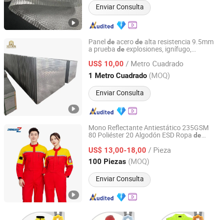
Enviar Consulta
Panel
acero
alta resistencia 9.5mm
de
de
a prueba
explosiones, ignífugo,
de
Hebei Pailun New Materials Technology Co., Ltd.
impermeable y resistente a impactos para
/ Metro Cuadrado
protección
pare
s
US$ 10,00
de
de
de
seguridad
industrial en almacenes
Hebei, China
Desde 2026
(MOQ)
1 Metro Cuadrado
Enviar Consulta
Mono Reflectante Antiestático 235GSM
80 Poliéster 20 Algodón ESD Ropa
de
Handan Kaixin Clothing Products Co., Ltd.
Industrial Protectora
Seguridad
/ Pieza
US$ 13,00-18,00
Hebei, China
Desde 2026
(MOQ)
100 Piezas
Enviar Consulta