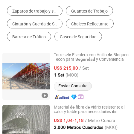
Zapatos de trabajo y seguridad
Guantes de Trabajo
Cinturón y Cuerda de Seguridad
Chaleco Reflectante
Barrera de Tráfico
Casco de Seguridad
Torres
Escalera con Anillo
Bloqueo
de
de
Tecon para
y Conveniencia
Seguridad
Suzhou TECON Construction Technology Co., Ltd.
/ Set
US$ 215,00
Jiangsu, China
Desde 2015
(MOQ)
1 Set
Enviar Consulta
Material
fibra
vidrio resistente al
de
de
calor y fiable para necesida
s
de
de
Jiangsu Zhongyi New Material Co., Ltd.
contra incendios
seguridad
/ Metro Cuadrado
US$ 1,04-1,18
Jiangsu, China
Desde 2024
(MOQ)
2.000 Metros Cuadrados