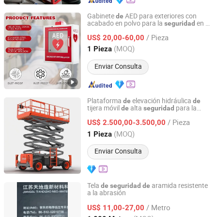
Gabinete
AED para exteriores con
de
acabado en polvo para la
en el
seguridad
Ningbo Medyard MEDICAL Devices Co., Ltd.
lugar
trabajo
de
/ Pieza
US$ 20,00-60,00
Zhejiang, China
Desde 2025
(MOQ)
1 Pieza
Enviar Consulta
Plataforma
elevación hidráulica
de
de
tijera móvil
alta
para la
de
seguridad
Qingdao Wujiu Foreign Trade Co., Ltd
fabricación
automóviles
de
/ Pieza
US$ 2.500,00-3.500,00
Shandong, China
Desde 2025
(MOQ)
1 Pieza
Enviar Consulta
Tela
aramida resistente
de
seguridad
de
a la abrasión
Jiangsu Tiandizao New Material Tech Co., Ltd.
/ Metro
US$ 11,00-27,00