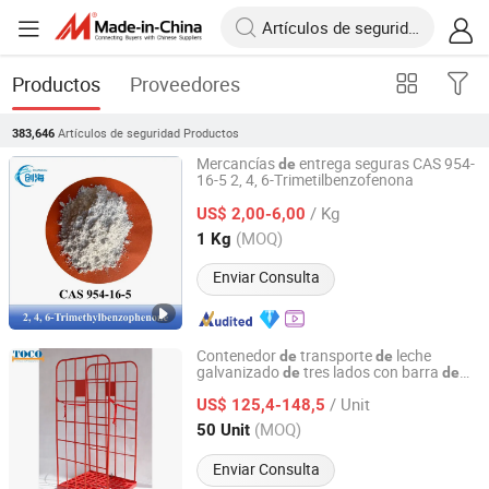
Productos
Proveedores
Artículos de seguridad
Productos
383,646
Mercancías
entrega seguras CAS 954-
de
16-5 2, 4, 6-Trimetilbenzofenona
Hebei Chuanghai Biotechnology Co., Ltd
/ Kg
US$ 2,00-6,00
Hebei, China
Desde 2024
(MOQ)
1 Kg
Enviar Consulta
Contenedor
transporte
leche
de
de
galvanizado
tres lados con barra
de
de
NANJING TOCO WAREHOUSE EQUIPMENT CO., LTD.
para mercancías
seguridad
/ Unit
US$ 125,4-148,5
Jiangsu, China
Desde 2019
(MOQ)
50 Unit
Enviar Consulta