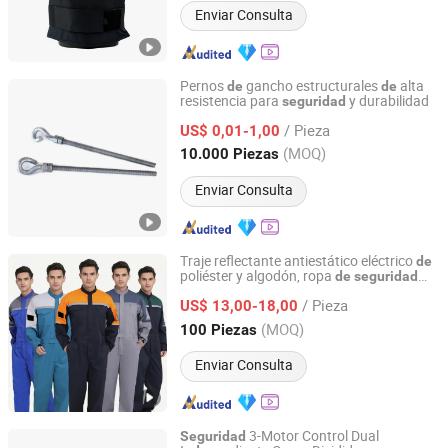
Enviar Consulta
Pernos
gancho estructurales
alta
de
de
resistencia para
y durabilidad
seguridad
Ningbo Yinzhou Sokun Import and Export Co., Ltd.
/ Pieza
US$ 0,01-1,00
Zhejiang, China
Desde 2025
(MOQ)
10.000 Piezas
Enviar Consulta
Traje reflectante antiestático eléctrico
de
poliéster y algodón, ropa
de
seguridad
Handan Kaixin Clothing Products Co., Ltd.
para ingenieros, producción
equipos
de
/ Pieza
color personalizado
US$ 13,00-18,00
de
Hebei, China
Desde 2026
(MOQ)
100 Piezas
Enviar Consulta
3-Motor Control Dual
Seguridad