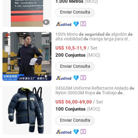
Jiangsu, China
Desde 2025
(MOQ)
1.000 Metros
Enviar Consulta
100% Mono
algodón
de
seguridad
de
de
alta visibilidad
manga larga para el
de
Gaomi Jinpeng Labor Protection Products Co., Ltd.
trabajo
/ Set
US$ 10,5-11,9
Shandong, China
Desde 2025
(MOQ)
200 Conjuntos
Enviar Consulta
245GSM Uniforme Reflectante Aislado
de
Nylon 300GSM Ropa
Trabajo
de
de
Handan Kaixin Clothing Products Co., Ltd.
Invierno
Dos Piezas Personalizada
de
de
/ Set
Color Pesado y Seguro
US$ 56,00-69,00
Hebei, China
Desde 2026
(MOQ)
100 Conjuntos
Enviar Consulta