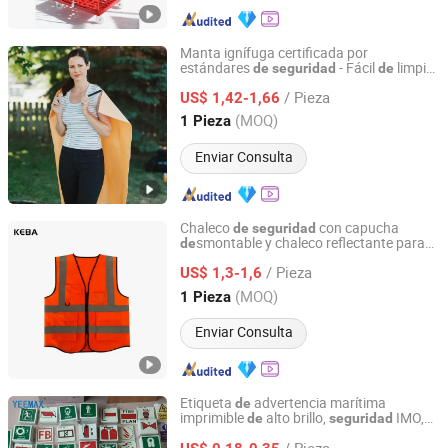
Manta ignífuga certificada por
estándares
- Fácil
limpiar
de
seguridad
de
Habita High Temperature Textiles Co.,Ltd
y reutilizable para la cocina
/ Pieza
US$ 1,42-1,66
Jiangxi, China
Desde 2025
(MOQ)
1 Pieza
Enviar Consulta
Chaleco
con capucha
de
seguridad
smontable y chaleco reflectante para
de
Xinxiang Panwei Protection Technology Co., Ltd.
entrenamiento
incendios
de
/ Pieza
US$ 1,3-1,6
Henan, China
Desde 2026
(MOQ)
1 Pieza
Enviar Consulta
Etiqueta
advertencia marítima
de
imprimible
alto brillo,
IMO,
de
seguridad
Fujian Yejinghui Optical Technology Co., Ltd.
que brilla en la oscuridad
/ Pieza