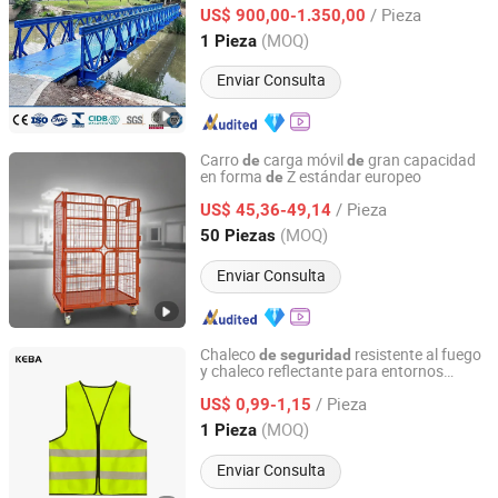
/ Pieza
US$ 900,00-1.350,00
Jiangsu, China
Desde 2023
(MOQ)
1 Pieza
Enviar Consulta
Carro
carga móvil
gran capacidad
de
de
en forma
Z estándar europeo
de
Dalian Huameilong Metal Products Co., Ltd
/ Pieza
US$ 45,36-49,14
Liaoning, China
Desde 2015
(MOQ)
50 Piezas
Enviar Consulta
Chaleco
resistente al fuego
de
seguridad
y chaleco reflectante para entornos
Xinxiang Panwei Protection Technology Co., Ltd.
lluviosos
/ Pieza
US$ 0,99-1,15
Henan, China
Desde 2026
(MOQ)
1 Pieza
Enviar Consulta