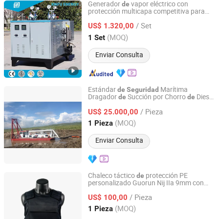
Generador
vapor eléctrico con
de
protección multicapa competitiva para
Qingdao Xingfu Energy Equipment Co., Ltd.
seguridad
/ Set
US$ 1.320,00
Shandong, China
Desde 2024
(MOQ)
1 Set
Enviar Consulta
Estándar
Marítima
de
Seguridad
Dragador
Succión por Chorro
Diesel
de
de
Qingdao Jinmeng Ship Trading Co., Ltd.
Jm para Minería
Arena
de
/ Pieza
US$ 25.000,00
Shandong, China
Desde 2026
(MOQ)
1 Pieza
Enviar Consulta
Chaleco táctico
protección PE
de
personalizado Guorun Nij IIa 9mm con
Jingjiang Guorun Police Equipment Manufacturing Co.,
precio
fábrica
de
Ltd
/ Pieza
US$ 100,00
(MOQ)
1 Pieza
Jiangsu, China
Desde 2014