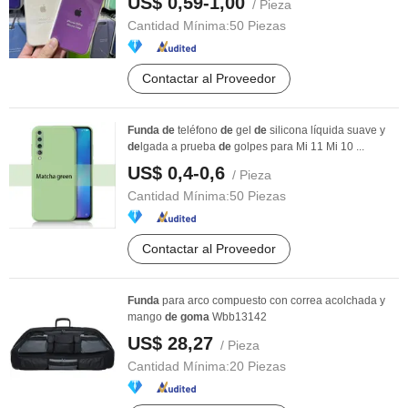
US$ 0,59-1,00
/ Pieza
Cantidad Mínima:
50 Piezas
Contactar al Proveedor
Funda
de
teléfono
de
gel
de
silicona líquida suave y
de
lgada a prueba
de
golpes para Mi 11 Mi 10 ...
US$ 0,4-0,6
/ Pieza
Cantidad Mínima:
50 Piezas
Contactar al Proveedor
Funda
para arco compuesto con correa acolchada y
mango
de
goma
Wbb13142
US$ 28,27
/ Pieza
Cantidad Mínima:
20 Piezas