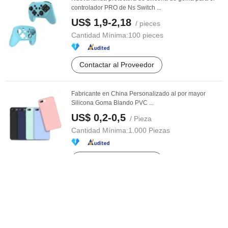
controlador PRO de Ns Switch ...
US$ 1,9-2,18
/ pieces
Cantidad Mínima:
100 pieces
Contactar al Proveedor
Fabricante en China Personalizado al por mayor
Silicona Goma Blando PVC ...
US$ 0,2-0,5
/ Pieza
Cantidad Mínima:
1.000 Piezas
Contactar al Proveedor
Funda de goma de silicona para llave de coche Ford
US$ 0,55-0,68
/ Pieza
Cantidad Mínima:
100 Piezas