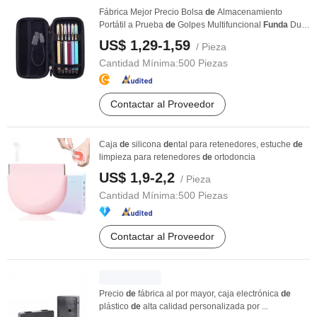
Fábrica Mejor Precio Bolsa
de
Almacenamiento
Portátil a Prueba
de
Golpes Multifuncional
Funda
Dura
...
US$ 1,29-1,59
/ Pieza
Cantidad Mínima:
500 Piezas
Contactar al Proveedor
Caja
de
silicona
de
ntal para retenedores, estuche
de
limpieza para retenedores
de
ortodoncia
US$ 1,9-2,2
/ Pieza
Cantidad Mínima:
500 Piezas
Contactar al Proveedor
Precio
de
fábrica al por mayor, caja electrónica
de
plástico
de
alta calidad personalizada por ...