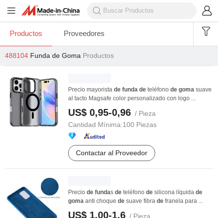
Productos
Proveedores
488104
Funda de Goma
Productos
Precio mayorista
de
funda
de
teléfono
de
goma
suave
al tacto Magsafe color personalizado con logo ...
US$ 0,95-0,96
/ Pieza
Cantidad Mínima:
100 Piezas
Contactar al Proveedor
Precio
de
funda
s
de
teléfono
de
silicona líquida
de
goma
anti choque
de
suave fibra
de
franela para ...
US$ 1,00-1,6
/ Pieza