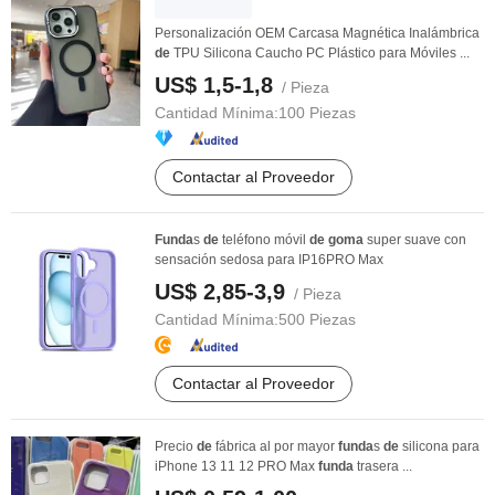
Personalización OEM Carcasa Magnética Inalámbrica
de
TPU Silicona Caucho PC Plástico para Móviles ...
US$ 1,5-1,8
/ Pieza
Cantidad Mínima:
100 Piezas
Contactar al Proveedor
Funda
s
de
teléfono móvil
de
goma
super suave con
sensación sedosa para IP16PRO Max
US$ 2,85-3,9
/ Pieza
Cantidad Mínima:
500 Piezas
Contactar al Proveedor
Precio
de
fábrica al por mayor
funda
s
de
silicona para
iPhone 13 11 12 PRO Max
funda
trasera ...