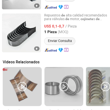
Repuestos
alta calidad recomendados
de
para válvulas
motor,
s
de
cojinete
de
Chengdu Changyin Trade Co., Ltd.
para Sinotruk HOWO
biela
/ Pieza
US$ 0,1-0,7
Sichuan, China
Desde 2025
(MOQ)
1 Pieza
Enviar Consulta
Videos Relacionados