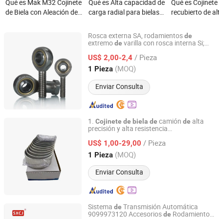
Qué es Mak M32 Cojinete
Qué es Alta capacidad de
Qué es Cojinete 
de Biela con Aleación de
carga radial para bielas
recubierto de al
Cobre Material de Alta
de motocicleta con
para el cigueña
Calidad para Motor
rodamientos de agujas
Rover 306PS 3.
Rosca externa SA, rodamientos
de
Marino
gasolina Lr041
extremo
varilla con rosca interna Si;
de
Hebei Nuokuo Technology Co., Ltd
rodamientos
plano esférico
de
de
/ Pieza
extremo
varilla, rodamientos
US$ 2,00-2,4
de
de
biela
para equipos
maquinaria
de
Hebei, China
Desde 2025
(MOQ)
1 Pieza
automatizada
Enviar Consulta
1.
camión
alta
Cojinete
de
biela
de
de
precisión y alta resistencia
Jinan Hongmao Automotive Parts Co., Ltd
Alloy1000294834
/ Pieza
US$ 1,00-29,00
Shandong, China
Desde 2025
(MOQ)
1 Pieza
Enviar Consulta
Sistema
Transmisión Automática
de
9099973120 Accesorios
Rodamiento
de
Shaoxing Change Auto Synchronizer Ring Co Ltd.