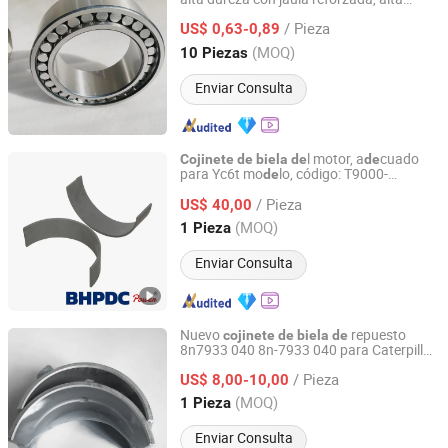
Shandong Boli Bearing Co., Ltd
radial, profesional, pequeños
/ Pieza
electrodomésticos,
s
motocicleta,
US$ 0,63-0,89
biela
de
rodamiento
rodillos aguja
de
Shandong, China
Desde 2025
(MOQ)
10 Piezas
Enviar Consulta
l motor, a
cuado
Cojinete
de
biela
de
de
para Yc6t mo
lo, código: T9000-
de
Junmeng (Guangzhou) Import and Export Trading Co., Ltd
1004005*
/ Pieza
US$ 40,00
Guangdong, China
Desde 2019
(MOQ)
1 Pieza
Enviar Consulta
Nuevo
repuesto
cojinete
de
biela
de
8n7933 040 8n-7933 040 para Caterpillar
MILEQUIP CORP.
D339 D342
/ Pieza
US$ 8,00-10,00
Liaoning, China
Desde 2026
(MOQ)
1 Pieza
Enviar Consulta