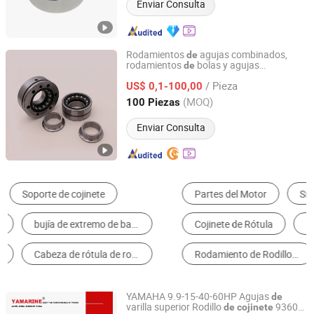
Enviar Consulta
Rodamientos
agujas combinados,
de
rodamientos
bolas y agujas
de
Shandong Skf Transmission Equipment Co., Ltd.
combinados, rodamientos
empuje
de
de
/ Pieza
agujas combinados, rodamiento
US$ 0,1-100,00
de
agujas
de
biela
Shandong, China
Desde 2025
(MOQ)
100 Piezas
Enviar Consulta
Partes del Motor
Sistema De Suspensión
Cojinete de Rótula
Biela
Rodamiento de Rodillos Cilíndricos
Rodamiento de Aguja
YAMAHA 9.9-15-40-60HP Agujas
de
varilla superior Rodillo
93602-
de
cojinete
WUXI YAMARINE ENGINE CO.,LTD