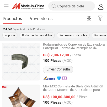
Productos
Proveedores
Cojinete de biela
Productos
314,347
soporte
Rodamiento de rodillos
Rodamiento de bolas
Rodamien
Rodamientos
Conexión
Excavadora
de
de
Caterpillar - Piezas
Reemplazo
de
de
Kunshan You Star Machinery Co. Ltd
Calidad
Principal 1077708
Cojinete
/ Pieza
US$ 7,00-12,00
Jiangsu, China
Desde 2025
(MOQ)
100 Piezas
Enviar Consulta
Mak M32
con Aleación
Cojinete
de
Biela
Cobre Material
Alta Calidad para
de
de
SHIJIAZHUANG WUXING ENGINE PARTS CO., LTD.
Motor Marino
/ Pieza
US$ 100,00-300,00
Hebei, China
Desde 2021
(MOQ)
100 Piezas