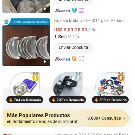
Buje
U5me0011 para Perkins
de
biela
Weifang Feiyang Machinery Equipment Co., Ltd.
/ Set
US$ 5,00-20,00
(MOQ)
1 Set
Shandong, China
Desde 2017
Enviar Consulta
764 en Demanda
707 en Demanda
599 en Demanda
Más Populares Productos
9.000+ Consultas
en Rodamiento de bolas de surco profundo