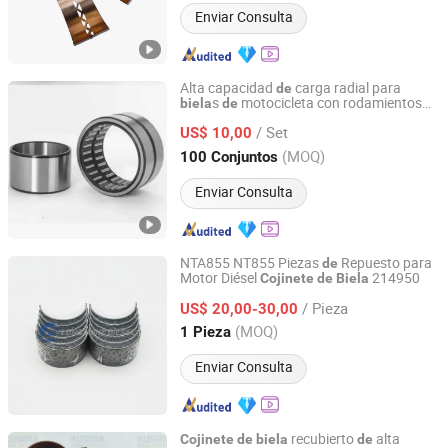
Enviar Consulta
Alta capacidad
carga radial para
de
s
motocicleta con rodamientos
biela
de
Changzhou Kalerui Import and Export Trading Co., Ltd
agujas
de
/ Set
US$ 10,00
Jiangsu, China
Desde 2025
(MOQ)
100 Conjuntos
Enviar Consulta
NTA855 NT855 Piezas
Repuesto para
de
Motor Diésel
214950
Cojinete
de
Biela
Chongqing Longshine Import And Export Co., Ltd.
/ Pieza
US$ 20,00-30,00
Chongqing, China
Desde 2021
(MOQ)
1 Pieza
Enviar Consulta
recubierto
alta
Cojinete
de
biela
de