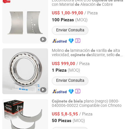
Locomotora D49/D50
Cojinete
de
Biela
con Material
Aleación
Cobre
de
de
SHIJIAZHUANG WUXING ENGINE PARTS CO., LTD.
/ Pieza
US$ 1,00-99,00
Hebei, China
Desde 2021
(MOQ)
100 Piezas
Enviar Consulta
Molino
laminación
varilla
alta
de
de
de
velocidad,
slizante, sello
cojinete
de
de
Luoyang Monton Bearing Science & Technology Co., Ltd.
doble labio y aran
la elástica,
de
cojinete
/ Pieza
Sendzimir, buje
resorte, rodillo
US$ 999,00
de
carbotoroidal
Henan, China
Desde 2023
(MOQ)
1 Pieza
Enviar Consulta
plano (negro) 0800-
Cojinete
de
biela
040006-00022 Compatible con Cfmoto
Jinhua Sunway Imp. and Exp. Co., Ltd.
/ Pieza
US$ 5,8-5,95
Zhejiang, China
Desde 2025
(MOQ)
50 Piezas