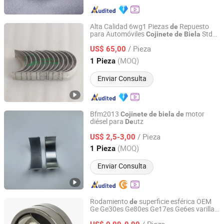
Alta Calidad 6wg1 Piezas
Repuesto
de
para Automóviles
Std
Cojinete
de
Biela
Hubei Sunwell Auto Parts Co., Ltd.
CB-1638gp
/ Pieza
US$ 65,00
Hubei, China
Desde 2022
(MOQ)
1 Pieza
Enviar Consulta
Bfm2013
motor
Cojinete
de
biela
de
diésel para
utz
De
Shijiazhuang Huateng Power Machine Co., Ltd.
/ Pieza
US$ 2,5-3,00
Hebei, China
Desde 2010
(MOQ)
1 Pieza
Enviar Consulta
Rodamiento
superficie esférica OEM
de
Ge Ge30es Ge80es Ge17es Ge6es varilla
Fuzhou Zoomland Machinery Co., Ltd.
extremo
varilla
de
/ Pieza