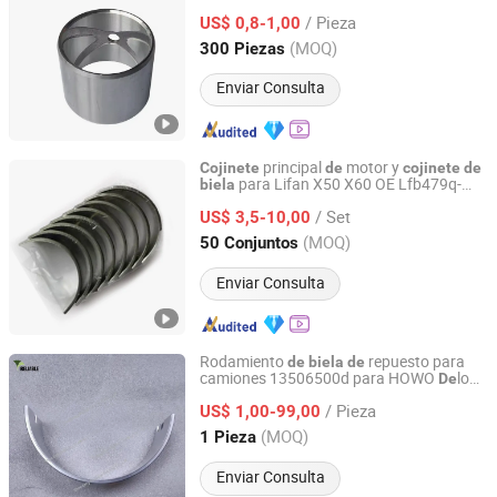
Bujes
Conexión para Toyot
de
/ Pieza
US$ 0,8-1,00
Zhejiang, China
Desde 2025
(MOQ)
300 Piezas
Enviar Consulta
principal
motor y
Cojinete
de
cojinete
de
para Lifan X50 X60 OE Lfb479q-
biela
AN HUI JI CHENG TRADING CO., LTD.
1005024A Lfb479q-1004011A
/ Set
US$ 3,5-10,00
Anhui, China
Desde 2018
(MOQ)
50 Conjuntos
Enviar Consulta
Rodamiento
repuesto para
de
biela
de
camiones 13506500d para HOWO
long
De
Shandong Reliable Trading Co., Ltd.
Auman Steyr
Sinotruk Shacman
de
/ Pieza
Dongfeng Hongyan Foton/FAW
US$ 1,00-99,00
Shandong, China
Desde 2024
(MOQ)
1 Pieza
Enviar Consulta