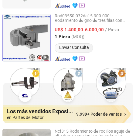
Rod03550-032da15-900-000
Rodamiento
giro
tres filas con
de
de
Luoyang Smile Trading Co., Ltd.
engranaje externo
/ Pieza
US$ 1.400,00-6.000,00
Henan, China
Desde 2012
(MOQ)
1 Pieza
Enviar Consulta
Los más vendidos Expositores
9.999+ Poder de ventas
en Partes del Motor
Ncf315 Rodamiento
rodillos aguja
de
de
alta dureza con jaula reforzada, alta