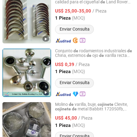
calidad para el cigueñal
Land Rover
de
Hebei Haodun Auto Parts Sales Co., Ltd.
306PS 3.0t
gasolina Lr041639
de
/ Pieza
US$ 25,00-35,00
Hebei, China
Desde 2025
(MOQ)
1 Pieza
Enviar Consulta
Conjunto
rodamientos industriales
de
de
China, extremos
ojo
varilla recta
de
de
Lishui City Jialida Bearing Co., Ltd.
con rosca macho / hembra / mano
/ Pieza
izquierda / mano
recha
la serie PHS
US$ 0,39
de
de
POS SI SA GAR GIR NOS NHS
Zhejiang, China
Desde 2017
(MOQ)
1 Pieza
Enviar Consulta
Molino
varilla, buje,
Clevite,
de
cojinete
metal Babbitt 172050fb,
cojinete
de
LUOYANG WEIKE TRANSMISSION EQUIPMENT CO., LTD.
172050FC, 172050db, 172050la,
/ Pieza
172050za
US$ 45,00
Henan, China
Desde 2021
(MOQ)
1 Pieza
Enviar Consulta