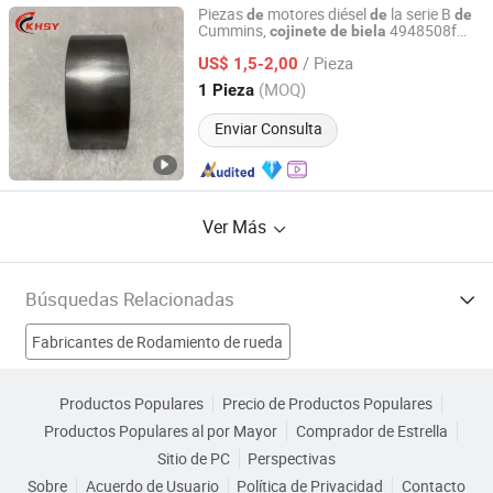
Piezas
motores diésel
la serie B
de
de
de
Cummins,
4948508f
cojinete
de
biela
Hubei Kanghai Shengyuan Electromechanical Equipment
3969562 para piezas
motores
de
de
Co., Ltd
/ Pieza
barco Cummins
US$ 1,5-2,00
(MOQ)
1 Pieza
Hubei, China
Desde 2025
Enviar Consulta
Ver Más
Búsquedas Relacionadas
Fabricantes de Rodamiento de rueda
Fabricantes de Soporte de cojinete
Productos Populares
Precio de Productos Populares
Productos Populares al por Mayor
Comprador de Estrella
Fabricantes de Rodamiento de Acero Inoxidable
Sitio de PC
Perspectivas
Sobre
Acuerdo de Usuario
Política de Privacidad
Contacto
Fabricantes de bujía de extremo de barra de dirección