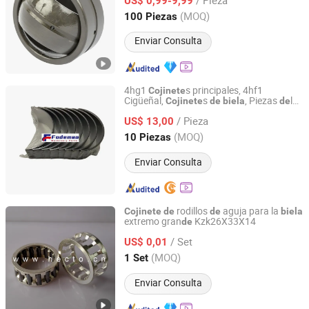
US$ 0,99-9,99
Fujian, China
Desde 2019
(MOQ)
100 Piezas
Enviar Consulta
4hg1
s principales, 4hf1
Cojinete
Cigüeñal,
s
, Piezas
l
Cojinete
de
biela
de
Shanghai Fodemao Machinery Co., Ltd.
motor
excavadora
de
/ Pieza
US$ 13,00
Shanghai, China
Desde 2025
(MOQ)
10 Piezas
Enviar Consulta
rodillos
aguja para la
Cojinete
de
de
biela
extremo gran
Kzk26X33X14
de
CHANGZHOU HECTO IMP. & EXP. CO., LTD.
/ Set
US$ 0,01
Jiangsu, China
Desde 2016
(MOQ)
1 Set
Enviar Consulta