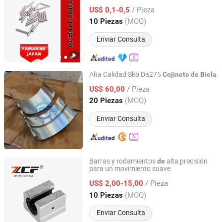
14104-00 93602-20m02 93603-18m09
/ Pieza
93603-21111
US$ 0,1-0,5
Jiangsu, China
Desde 2025
(MOQ)
10 Piezas
Enviar Consulta
Alta Calidad Sko Da275
Cojinete
de
Biela
Hebei Ocean Technology Co., Ltd
/ Pieza
US$ 60,00
(MOQ)
20 Piezas
Hebei, China
Desde 2026
Enviar Consulta
Barras y rodamientos
alta precisión
de
para un movimiento suave
ZCF Precision Technology (Suzhou) Co., Ltd.
/ Pieza
US$ 2,00-15,00
Jiangsu, China
Desde 2019
(MOQ)
10 Piezas
Enviar Consulta