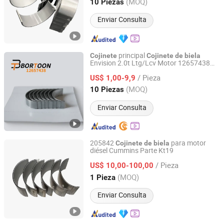
Shandong, China
Desde 2019
(MOQ)
10 Piezas
Enviar Consulta
principal
Cojinete
Cojinete
de
biela
Envision 2.0t Ltg/Lcv Motor 12657438
Ningbo Bortoon Auto Parts Co., Ltd.
12655137/ Fábrica
/ Pieza
US$ 1,00-9,9
Zhejiang, China
Desde 2023
(MOQ)
10 Piezas
Enviar Consulta
205842
para motor
Cojinete
de
biela
diésel Cummins Parte Kt19
Foshan Hzw Import and Export Trading Company Ltd
/ Pieza
US$ 10,00-100,00
Guangdong, China
Desde 2024
(MOQ)
1 Pieza
Enviar Consulta