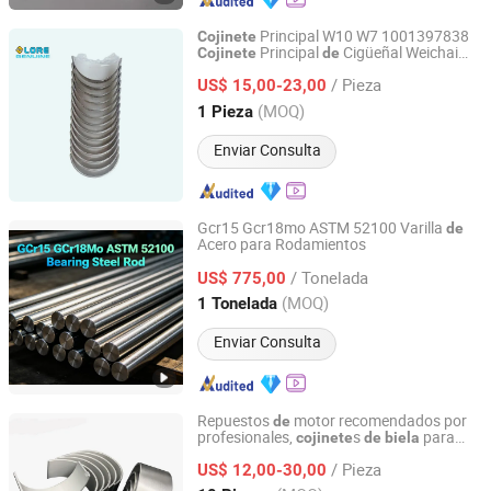
Principal W10 W7 1001397838
Cojinete
Principal
Cigüeñal Weichai
Cojinete
de
Zhengzhou Lore Engineering Equipment Co., Ltd.
61800010132 61800010128
/ Pieza
612630010591 612700010150
US$ 15,00-23,00
1001813907
Cojinete
de
Biela
Henan, China
Desde 2025
(MOQ)
1 Pieza
Enviar Consulta
Gcr15 Gcr18mo ASTM 52100 Varilla
de
Acero para Rodamientos
Sichuan Liaofu Special Steel Co., Ltd.
/ Tonelada
US$ 775,00
Sichuan, China
Desde 2023
(MOQ)
1 Tonelada
Enviar Consulta
Repuestos
motor recomendados por
de
profesionales,
s
para
cojinete
de
biela
Jinan Belt-Way International Trading Co., Ltd.
Sinotruk HOWO
/ Pieza
US$ 12,00-30,00