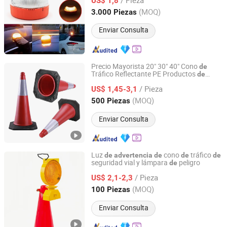
vehículos
US$ 1,8
Zhejiang, China
Desde 2023
(MOQ)
3.000 Piezas
Enviar Consulta
Precio Mayorista 20" 30" 40" Cono
de
Tráfico Reflectante PE Productos
de
Hangzhou Jincheng Transportation Technology Co., Ltd.
Flexible Barricada Conos
Advertencia
de
/ Pieza
Seguridad
US$ 1,45-3,1
Zhejiang, China
Desde 2022
(MOQ)
500 Piezas
Enviar Consulta
Luz
cono
tráfico
de
advertencia
de
de
de
seguridad vial y lámpara
peligro
de
Ningbo Hoyoungsafety Products Co., Ltd.
/ Pieza
US$ 2,1-2,3
Zhejiang, China
Desde 2024
(MOQ)
100 Piezas
Enviar Consulta