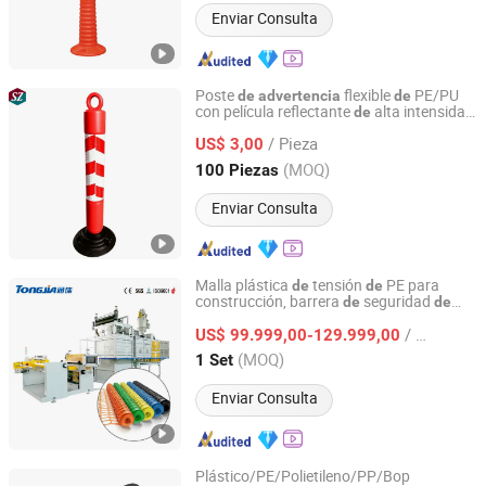
Enviar Consulta
Poste
flexible
PE/PU
de
advertencia
de
con película reflectante
alta intensidad
de
Hebei Shangze Rubber and Plastic Products Co., Ltd.
para la seguridad vial
/ Pieza
US$ 3,00
Hebei, China
Desde 2022
(MOQ)
100 Piezas
Enviar Consulta
Malla plástica
tensión
PE para
de
de
construcción, barrera
seguridad
de
de
Shandong Tongjia Machinery Co., Ltd.
malla, red
, malla
nieve,
de
advertencia
de
/ Set
máquina
extrusión
US$ 99.999,00-129.999,00
de
Shandong, China
Desde 2008
(MOQ)
1 Set
Enviar Consulta
Plástico/PE/Polietileno/PP/Bop