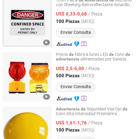
1mm Placa
Aluminio
de
Advertencia
de
con Sheeting Retroreflectante Amarillo
Longgang Sanxing Traffic Sign Co., Ltd.
para Señalización Vial
/ Pieza
US$ 0,33-0,68
Zhejiang, China
Desde 2026
(MOQ)
100 Piezas
Enviar Consulta
Precio
fábrica luces LED
cono
de
de
de
alimentadas por batería
advertencia
Hangzhou Jincheng Transportation Technology Co., Ltd.
solar brillantes, lámpara
tráfico, luz
de
de
/ Pieza
barricada
seguridad vial
US$ 2,5-6,00
de
Zhejiang, China
Desde 2022
(MOQ)
500 Piezas
Enviar Consulta
Seguridad Vial Ojo
Advertencia
de
de
Gato Alta Intensidad Prismática
Fujian Minqing Shenghua Electronic Components Pty. Ltd.
Reflectante Redonda Blanca Amarilla
/ Pieza
Cerámica Estudio Vial
US$ 1,61-1,76
Fujian, China
Desde 2026
(MOQ)
100 Piezas