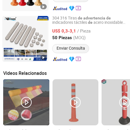
304 316 Tiras
de
advertencia
de
indicadores táctiles
acero inoxidable
de
ABLinox (Guangdong) Precision Metal Technology Co.,
anti
slizantes para discapacitados,
de
Ltd.
/ Pieza
clavos
seguridad para guiar
US$ 0,3-3,1
de
pavimentos para aceras y caminos
(MOQ)
50 Piezas
Guangdong, China
Desde 2012
Enviar Consulta
Videos Relacionados