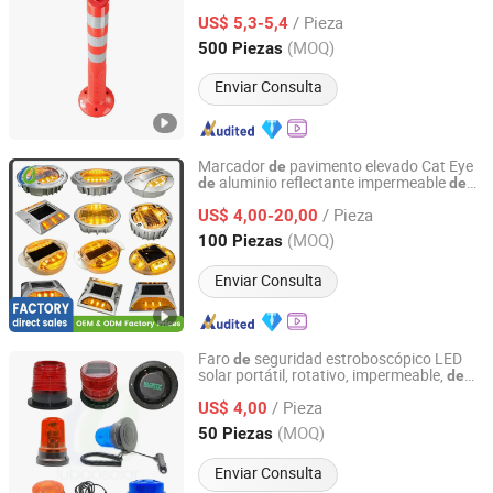
plástico PU
/ Pieza
US$ 5,3-5,4
Zhejiang, China
Desde 2009
(MOQ)
500 Piezas
Enviar Consulta
Marcador
pavimento elevado Cat Eye
de
aluminio reflectante impermeable
de
de
HUIZHOU LUBAO ELECTRONIC CO., LTD.
alta luminosidad con energía solar para
/ Pieza
nocturna en calles,
US$ 4,00-20,00
advertencia
s y estacionamientos
carretera
Guangdong, China
Desde 2010
(MOQ)
100 Piezas
Enviar Consulta
Faro
seguridad estroboscópico LED
de
solar portátil, rotativo, impermeable,
de
HUIZHOU LUBAO ELECTRONIC CO., LTD.
policarbonato, luz
solar
de
advertencia
/ Pieza
para emergencias en
s
US$ 4,00
carretera
Guangdong, China
Desde 2010
(MOQ)
50 Piezas
Enviar Consulta