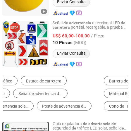
Enviar Consulta
Señal
direccional LED
de
advertencia
de
portátil, recargable, a prueba
carretera
de
HUIZHOU LUBAO ELECTRONIC CO., LTD.
agua, reflectante, con flecha LED que
/ Pieza
parpa
a y rota, alimentada por energía
US$ 60,00-100,00
de
solar
Guangdong, China
Desde 2010
(MOQ)
10 Piezas
Enviar Consulta
Barrera de Tráfico
Semáforo
Material Reflexivo
Señal de Tráfico
Cono de Tráfico
Vialeta
Guía reguladora
de
advertencia
de
seguridad
tráfico LED solar, señal
de
de
HUIZHOU LUBAO ELECTRONIC CO., LTD.