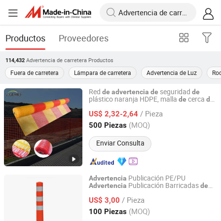
Productos
Proveedores
Advertencia de carretera
Productos
114,432
Fuera de carretera
Lámpara de carretera
Advertencia de Luz
Rod
Red
seguridad
de
advertencia
de
de
plástico naranja HDPE, malla
cerca
de
de
Hefei Grand Nets Co., Ltd.
seguridad
/ Pieza
US$ 2,32-2,64
Anhui, China
Desde 2015
(MOQ)
500 Piezas
Enviar Consulta
Publicación PE/PU
Advertencia
Publicación Barricadas
Advertencia
de
Hebei Shangze Rubber and Plastic Products Co., Ltd.
Barrera
Carretera
Advertencia
/ Pieza
US$ 3,00
Hebei, China
Desde 2022
(MOQ)
100 Piezas