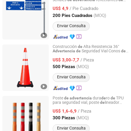
Yangzhou Forido Photoelectric Technology Co., Ltd.
seguridad, postes
señales
tráfico
de
de
/ Pie Cuadrado
US$ 4,9
Jiangsu, China
Desde 2024
(MOQ)
200 Pies Cuadrados
Enviar Consulta
Construcción
Alta Resistencia 36"
de
Seguridad Vial Conos
Advertencia
de
de
Hangzhou Safer Traffic Facilities Co., Ltd.
Tráfico Naranjas Reflectantes
Plástico
de
/ Pieza
PVC Altos para Estacionamiento
US$ 3,00-7,7
Zhejiang, China
Desde 2009
(MOQ)
500 Piezas
Enviar Consulta
Poste
dura
ro
TPU
de
advertencia
de
de
para seguridad vial, poste
lineador
de
Hangzhou Jincheng Transportation Technology Co., Ltd.
flexible
/ Pieza
US$ 1,6-6,9
Zhejiang, China
Desde 2022
(MOQ)
300 Piezas
Enviar Consulta