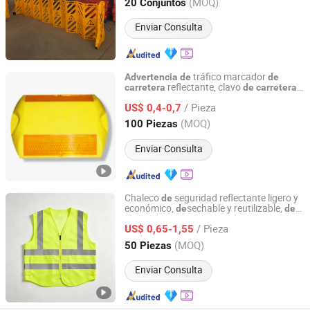
Zhejiang, China
Desde 2025
(MOQ)
20 Conjuntos
Enviar Consulta
tráfico marcador
Advertencia
de
de
reflectante, clavo
carretera
de
carretera
Beijing Roadsafe Technology Co., Ltd.
plástico
de
/ Pieza
US$ 0,4-0,7
Beijing, China
Desde 2017
(MOQ)
100 Piezas
Enviar Consulta
Chaleco
seguridad reflectante ligero y
de
económico,
sechable y reutilizable,
de
de
Shaanxi Passion Safety Co., Ltd.
alta visibilidad para
advertencia
de
/ Pieza
tráfico en construcción y trabajo en
US$ 0,65-1,55
carretera
Shaanxi, China
Desde 2026
(MOQ)
50 Piezas
Enviar Consulta