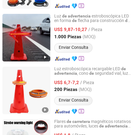
Luz
estroboscópica LED
de
advertencia
en forma
flecha para construcción
de
de
Ningbo Brilliant Dragon Electronic Technology Co., Ltd.
s, luz
emergencia magnética
carretera
de
/ Pieza
LED para guía
tráfico, luz
baliza
US$ 9,87-10,27
de
de
de
seguridad en la
, luz
carretera
de
Zhejiang, China
Desde 2021
(MOQ)
1.000 Piezas
seguridad para tráfico en la
carretera
Enviar Consulta
Luz estroboscópica recargable LED
de
, cono
seguridad vial, luz
advertencia
de
Ningbo Brilliant Dragon Electronic Technology Co., Ltd.
emergencia LED, señal
tráfico para
de
de
/ Pieza
dirigir el tráfico, luz
baliza
US$ 6,7-7,2
de
Zhejiang, China
Desde 2021
(MOQ)
200 Piezas
Enviar Consulta
Flares
magnéticos rotativos
de
carretera
para automóviles, luces
de
advertencia
Ningbo link house Co., Ltd.
disco
emergencia, luces LED para
de
de
/ Pieza