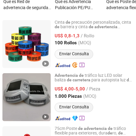
Qué es Red de
Qué es Advertencia
Qué es Poste d
advertencia de seguridad
Publicación PE/PU
advertencia flex
de plástico naranja
Advertencia Publicación
PE/PU con pelíc
HDPE, malla de cerca de
Barricadas de Carretera
reflectante de a
Cinta
precaución personalizada, cinta
de
seguridad
Advertencia Barrera
intensidad para
barrera y cinta
de
de
advertencia
Shenzhen Mimoo Technology Co., Ltd.
subterránea para seguridad y marcado
seguridad vial
/ Rollo
tuberías
US$ 0,8-1,3
de
Guangdong, China
Desde 2019
(MOQ)
100 Rollos
Enviar Consulta
tráfico luz LED solar
Advertencia
de
baliza
para autopista luz
de
carretera
de
Wenzhou Hangle Electric Co., Ltd.
marcador LED parpa
ante
de
/ Pieza
US$ 4,00-5,00
Zhejiang, China
Desde 2020
(MOQ)
1.000 Piezas
Enviar Consulta
75cm Poste
tráfico
de
advertencia
de
flexible para exteriores, dura
ro,
de
de
Hangzhou Safer Traffic Facilities Co., Ltd.