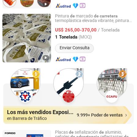
Pintura
marcado
de
de
carretera
termoplástica elevada vibrante, pintura
Chaoyang Luyuan Technology Co., Ltd
reflectante
anti-vibración
de
advertencia
/ Tonelada
para tráfico en autopistas, pintura
US$ 265,00-370,00
de
estratificación en caliente para líneas
de
Liaoning, China
Desde 2026
(MOQ)
1 Tonelada
pavimento
Enviar Consulta
Los más vendidos Expositores
9.999+ Poder de ventas
en Barrera de Tráfico
Placas
señalización
aluminio,
de
de
señales
reflectantes
de
advertencia
de