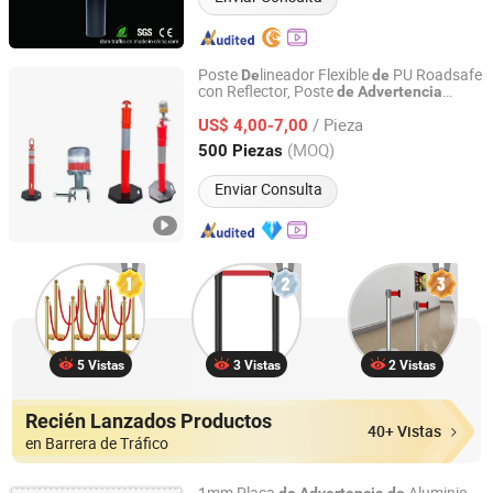
Poste
lineador Flexible
PU Roadsafe
De
de
con Reflector, Poste
de
Advertencia
Beijing Roadsafe Technology Co., Ltd.
Lateral
de
Carretera
/ Pieza
US$ 4,00-7,00
Beijing, China
Desde 2017
(MOQ)
500 Piezas
Enviar Consulta
5 Vistas
3 Vistas
2 Vistas
Recién Lanzados Productos
40+ Vistas
en Barrera de Tráfico