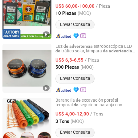
flecha
reflectante,
de
carretera
/ Pieza
impermeable, resistente a los rayos UV,
US$ 60,00-100,00
señal
seguridad vial en calles y
de
Guangdong, China
Desde 2010
(MOQ)
10 Piezas
s
carretera
Enviar Consulta
Luz
estroboscópica LED
de
advertencia
tráfico solar, lámpara
de
de
advertencia
Wenzhou Hangle Electric Co., Ltd.
intermitente LED para vehículos, luz
de
/ Pieza
emergencia
seguridad en la
US$ 6,3-6,55
de
carretera
Zhejiang, China
Desde 2020
(MOQ)
500 Piezas
Enviar Consulta
Barandilla
excavación portátil
de
temporal
seguridad naranja con
de
Shijiazhuang Gezi Screen Manufacturing Co., Ltd.
protección UV para puente, tráfico, sitio
/ Tons
construcción, cerca
US$ 4,00-12,00
de
de
advertencia
con malla y ojales
Hebei, China
Desde 2021
(MOQ)
3 Tons
Enviar Consulta