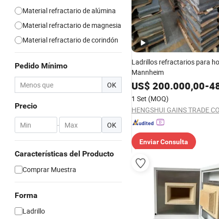
Material refractario de alúmina
Material refractario de magnesia
Material refractario de corindón
Ladrillos refractarios para h
Pedido Mínimo
Mannheim
US$
200.000,00
-
48
OK
1 Set
(MOQ)
Precio
HENGSHUI GAINS TRADE CO.
-
OK
Enviar Consulta
Características del Producto
Comprar Muestra
Forma
Ladrillo