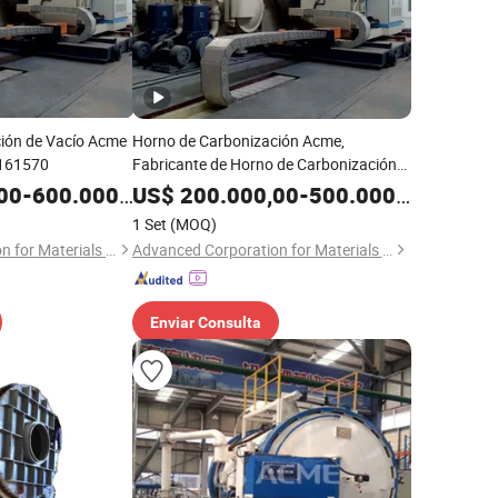
ión de Vacío Acme
Horno de Carbonización Acme,
-161570
Fabricante de Horno de Carbonización
al Vacío, Hvc-060609
00
-
600.000,00
US$
200.000,00
-
500.000,00
1 Set
(MOQ)
Advanced Corporation for Materials & Equipments
Advanced Corporation for Materials & Equipments
Enviar Consulta