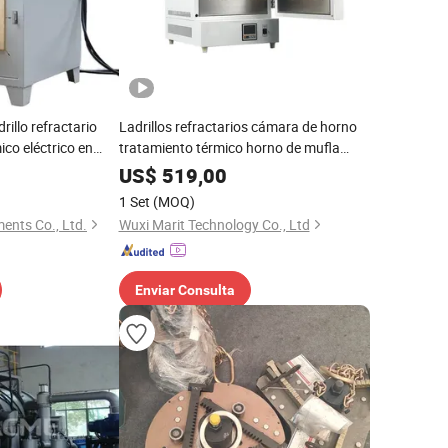
rillo refractario
Ladrillos refractarios cámara de horno
ico eléctrico en
tratamiento térmico horno de mufla
200c Laboratorio
eléctrico
US$
519,00
1 Set
(MOQ)
ents Co., Ltd.
Wuxi Marit Technology Co., Ltd
Enviar Consulta