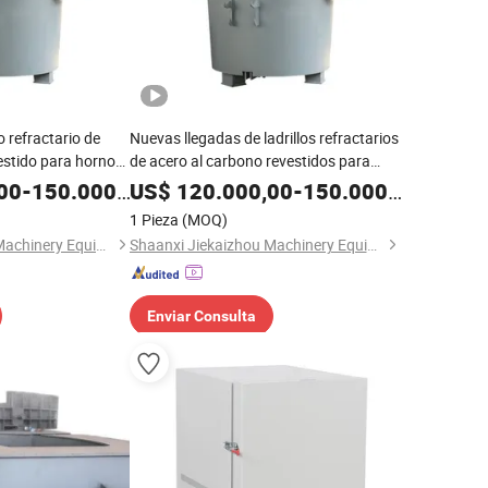
o refractario de
Nuevas llegadas de ladrillos refractarios
estido para horno
de acero al carbono revestidos para
a para metalurgia y
horno eléctrico de potes de escoria para
00
-
150.000,00
US$
120.000,00
-
150.000,00
la industria de tratamiento térmico
1 Pieza
(MOQ)
Shaanxi Jiekaizhou Machinery Equipment Co., Ltd.
Shaanxi Jiekaizhou Machinery Equipment Co., Ltd.
Enviar Consulta