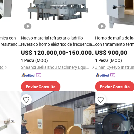
ámica con
Nuevo material refractario ladrillo
Horno de mufla de lad
 resistencia
revestido horno eléctrico de frecuencia
con tratamiento térm
media de inducción para la industria de
vacío y gas inerte 1
US$
120.000,00
-
150.000,00
US$
900,00
tratamiento térmico
1 Pieza
(MOQ)
1 Pieza
(MOQ)
td
Shaanxi Jiekaizhou Machinery Equipment Co., Ltd.
Jinan Cyeeyo Instrum
Enviar Consulta
Enviar Consulta