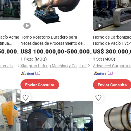
Vacío Acme
Horno Rotatorio Duradero para
Horno de Carbonizac
tinua
Necesidades de Procesamiento de
Horno de Vacío Hvc
n a Alta
Metales a Alta Temperatura
0.000,00
US$
100.000,00
-
500.000,00
US$
300.000,
1 Pieza
(MOQ)
1 Set
(MOQ)
Advanced Corporation for Materials & Equipments
Xiangtan Lufeng Machinery Co., Ltd.
Enviar Consulta
Enviar Consulta