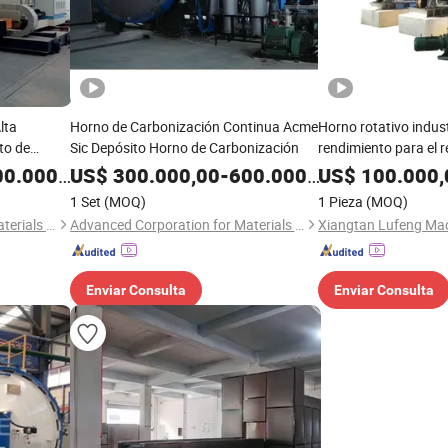
lta
Horno de Carbonización Continua Acme
Horno rotativo indust
to de
Sic Depósito Horno de Carbonización
rendimiento para el r
cme
de plomo-ácido
0.000,00
US$
300.000,00
-
600.000,00
US$
100.000,
1 Set
(MOQ)
1 Pieza
(MOQ)
Advanced Corporation for Materials & Equipments
Advanced Corporation for Materials & Equipments
Xiangtan Lufeng Mach
Enviar Consulta
Enviar Consulta