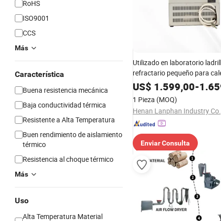
RoHS
ISO9001
CCS
Más
Utilizado en laboratorio ladril
refractario pequeño para cal
Característica
horno de caja térmica Ivocla
US$
1.599,00
-
1.65
Buena resistencia mecánica
mufla nuevo material
1 Pieza
(MOQ)
Baja conductividad térmica
Henan Lanphan Industry Co.,
Resistente a Alta Temperatura
Buen rendimiento de aislamiento
Enviar Consulta
térmico
Resistencia al choque térmico
Más
Uso
Alta Temperatura Material