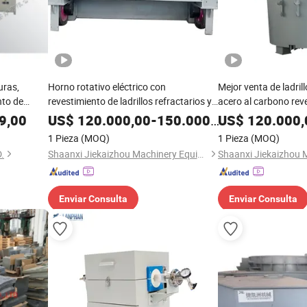
uras,
Horno rotativo eléctrico con
Mejor venta de ladrill
nto de
revestimiento de ladrillos refractarios y
acero al carbono rev
os,
enfriamiento por agua para fundición de
de inducción eléctric
9,00
US$
120.000,00
-
150.000,00
US$
120.000,
as, horno
chatarra
fundición
1 Pieza
(MOQ)
1 Pieza
(MOQ)
de carro
.
Shaanxi Jiekaizhou Machinery Equipment Co., Ltd.
Enviar Consulta
Enviar Consulta