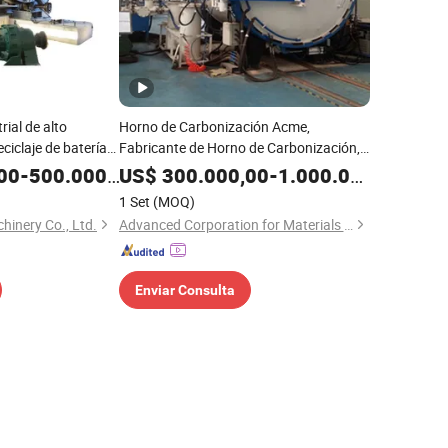
rial de alto
Horno de Carbonización Acme,
eciclaje de baterías
Fabricante de Horno de Carbonización,
Hvc-201840
00
-
500.000,00
US$
300.000,00
-
1.000.000,00
1 Set
(MOQ)
inery Co., Ltd.
Advanced Corporation for Materials & Equipments
Enviar Consulta