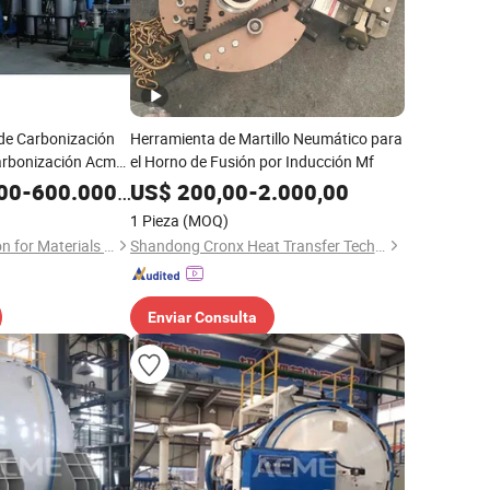
de Carbonización
Herramienta de Martillo Neumático para
arbonización Acme
el Horno de Fusión por Inducción Mf
ión
00
-
600.000,00
US$
200,00
-
2.000,00
1 Pieza
(MOQ)
Advanced Corporation for Materials & Equipments
Shandong Cronx Heat Transfer Technology Co., Ltd.
Enviar Consulta