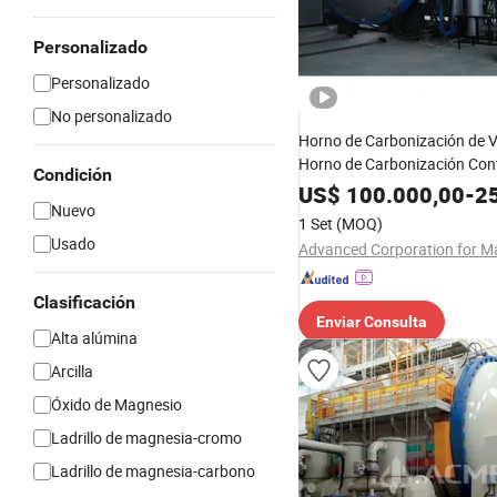
Personalizado
Personalizado
No personalizado
Horno de Carbonización de 
Horno de Carbonización Con
Condición
Tratamiento de Carbonizació
US$
100.000,00
-
25
Nuevo
Temperatura
1 Set
(MOQ)
Usado
Clasificación
Enviar Consulta
Alta alúmina
Arcilla
Óxido de Magnesio
Ladrillo de magnesia-cromo
Ladrillo de magnesia-carbono