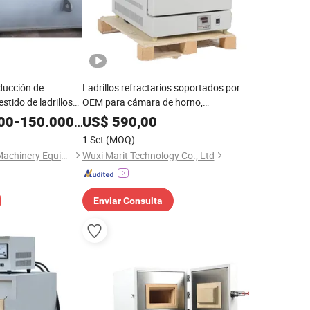
nducción de
Ladrillos refractarios soportados por
stido de ladrillos
OEM para cámara de horno,
a propia para
tratamiento térmico industrial, horno de
00
-
150.000,00
US$
590,00
a
mufla
1 Set
(MOQ)
Shaanxi Jiekaizhou Machinery Equipment Co., Ltd.
Wuxi Marit Technology Co., Ltd
Enviar Consulta