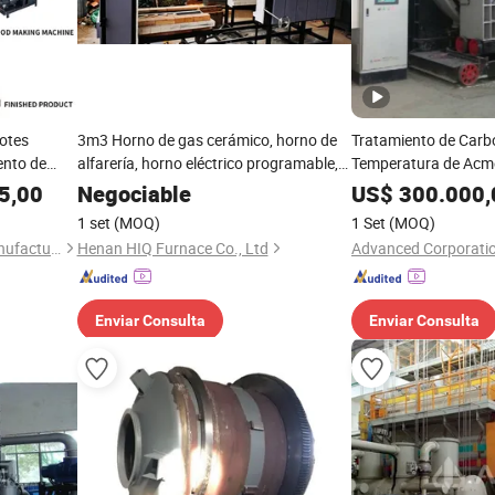
lotes
3m3 Horno de gas cerámico, horno de
Tratamiento de Carbo
ento de
alfarería, horno eléctrico programable,
Temperatura de Acm
nto de
horno de ladrillo refractario, horno de
Carbonización Conti
5,00
Negociable
US$
300.000,
ra de coco
alfarería o horno para cerámica,
Horno de Carbonizac
1 set
(MOQ)
1 Set
(MOQ)
cerámica eléctrica
Carbonización
Henan Center Machinery Manufacturing Co., Ltd.
Henan HIQ Furnace Co., Ltd
Enviar Consulta
Enviar Consulta