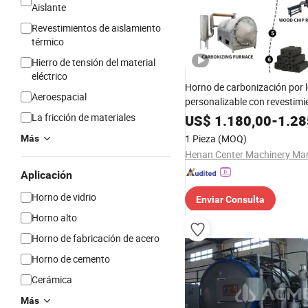
Aislante
Revestimientos de aislamiento
térmico
Hierro de tensión del material
eléctrico
Horno de carbonización por 
Aeroespacial
personalizable con revestimi
ladrillo refractario y aislamie
La fricción de materiales
US$
1.180,00
-
1.28
algodón ignífugo para cásca
1 Pieza
(MOQ)
Más
Aplicación
Horno de vidrio
Enviar Consulta
Horno alto
Horno de fabricación de acero
Horno de cemento
Cerámica
Más