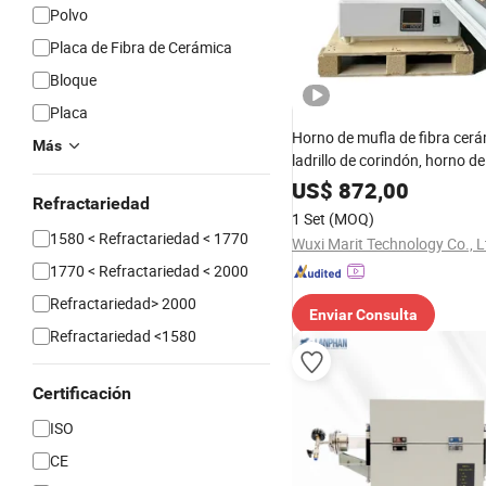
Polvo
Placa de Fibra de Cerámica
Bloque
Placa
Horno de mufla de fibra cer
Más
ladrillo de corindón, horno de
refractario
US$
872,00
Refractariedad
1 Set
(MOQ)
1580 < Refractariedad < 1770
Wuxi Marit Technology Co., L
1770 < Refractariedad < 2000
Refractariedad> 2000
Enviar Consulta
Refractariedad <1580
Certificación
ISO
CE