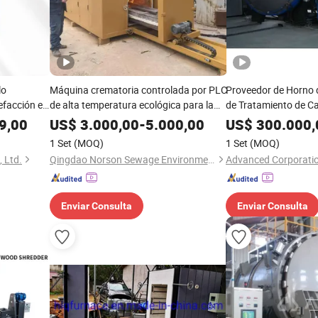
lo
Máquina crematoria controlada por PLC
Proveedor de Horno 
efacción en
de alta temperatura ecológica para la
de Tratamiento de C
r horno de
cremación de cuerpos humanos en
Horno de Carbonizac
9,00
US$
3.000,00
-
5.000,00
US$
300.000,
funerarias, hospitales, crematorios y
1 Set
(MOQ)
1 Set
(MOQ)
capillas memoriales
 Ltd.
Qingdao Norson Sewage Environment Technology Co., Ltd.
Enviar Consulta
Enviar Consulta