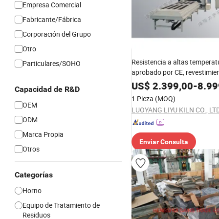
Empresa Comercial
Fabricante/Fábrica
Corporación del Grupo
Otro
Resistencia a altas temperat
Particulares/SOHO
aprobado por CE, revestimie
ladrillos refractarios durader
US$
2.399,00
-
8.99
Capacidad de R&D
aislamiento de múltiples cap
1 Pieza
(MOQ)
industrial eléctrico de fondo 
OEM
LUOYANG LIYU KILN CO., LTD
ODM
Marca Propia
Enviar Consulta
Otros
Categorías
Horno
Equipo de Tratamiento de
Residuos