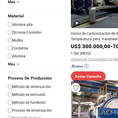
Más
Material
Alúmina alta
Zirconia-Corindón
Horno de Carbonización de A
Temperatura para Tratamien
Mullita
Carbonización CVD Cvi de A
US$
300.000,00
-
70
Cordierita
1 Set
(MOQ)
Alúmina
Más
Enviar Consulta
Proceso De Producción
Método de sinterización
Método de extrusión
Método de fundición
Proceso de sinterización