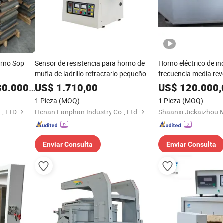
orno Sop
Sensor de resistencia para horno de
Horno eléctrico de i
mufla de ladrillo refractario pequeño
frecuencia media reve
térmico
refractarios de marc
0.000,00
US$
1.710,00
US$
120.000,
fundición de chatarr
1 Pieza
(MOQ)
1 Pieza
(MOQ)
, LTD.
Henan Lanphan Industry Co., Ltd.
Enviar Consulta
Enviar Consulta