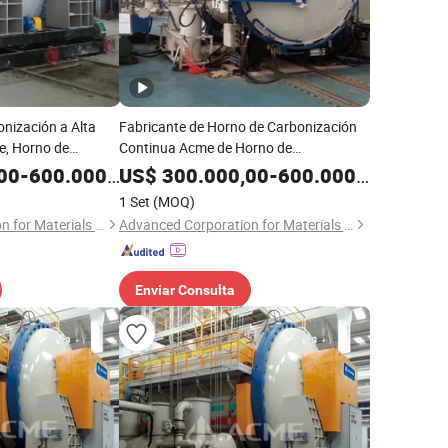
nización a Alta
Fabricante de Horno de Carbonización
e, Horno de
Continua Acme de Horno de
nuo, Proveedor de
Carbonización CVD Cvi
00
-
600.000,00
US$
300.000,00
-
600.000,00
ión, Fabricante de
1 Set
(MOQ)
Advanced Corporation for Materials & Equipments
Advanced Corporation for Materials & Equipments
Enviar Consulta