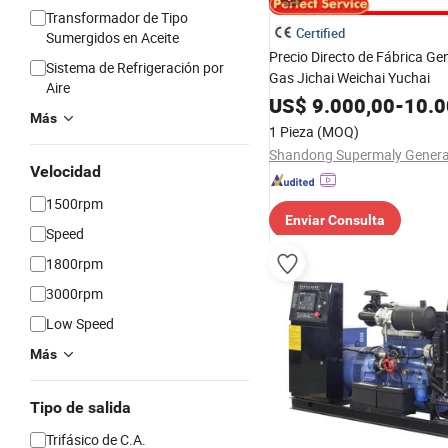
Transformador de Tipo
Certified
Sumergidos en Aceite
Precio Directo de Fábrica Ge
Sistema de Refrigeración por
Gas Jichai Weichai Yuchai
Aire
US$
9.000,00
-
10.0
Más
1 Pieza
(MOQ)
Velocidad
1500rpm
Enviar Consulta
Speed
1800rpm
3000rpm
Low Speed
Más
Tipo de salida
Trifásico de C.A.