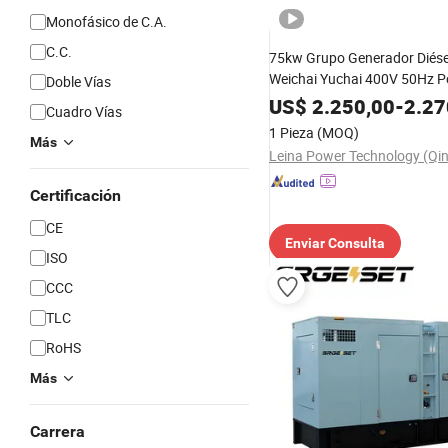
Monofásico de C.A.
C.C.
75kw Grupo Generador Diés
Weichai Yuchai 400V 50Hz P
Doble Vías
US$
2.250,00
-
2.27
Cuadro Vías
1 Pieza
(MOQ)
Más
Certificación
CE
Enviar Consulta
ISO
CCC
TLC
RoHS
Más
Carrera