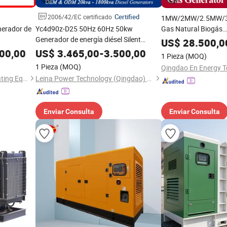
Certified
2006/42/EC certificado
1MW/2MW/2.5MW/3
nerador de
Yc4d90z-D25 50Hz 60Hz 50kw
Gas Natural Biogás
Generador de energía diésel Silent
Biomasa/LPG/Propan
US$
28.500,0
Yuchai fabricado en China para el
Alta Potencia Conte
00,00
US$
3.465,00
-
3.500,00
1 Pieza
(MOQ)
mercado mayorista
Aguas Residuales Co
1 Pieza
(MOQ)
Madera
Shandong Supermaly Generating Equipment Co., Ltd
Leina Power Technology (Qingdao) Co., Ltd
Enviar Consulta
Enviar Consulta