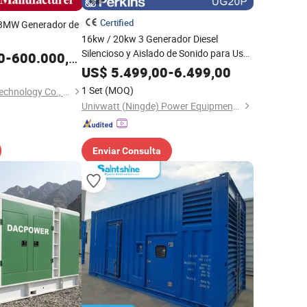
Certified
MW Generador de
16kw / 20kw 3 Generador Diesel
o Silencioso de
Silencioso y Aislado de Sonido para Uso
0
-
600.000,00
nedor/Poder de Gas
Doméstico de Phase Perkins
US$
5.499,00
-
6.499,00
ke Syngas Gas de
1 Set
(MOQ)
Qingdao En Energy Technology Co., Ltd
Univwatt (Ningde) Power Equipment Co., Ltd.
Enviar Consulta