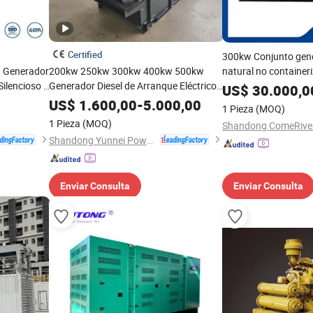
Certified
300kw Conjunto gen
w Generador
200kw 250kw 300kw 400kw 500kw
natural no containe
Silencioso y
Generador Diesel de Arranque Eléctrico
planta de energía de
US$
30.000,0
a Eléctrica
con Capota Silenciosa y Aislante
US$
1.600,00
-
5.000,00
1 Pieza
(MOQ)
Acústico
1 Pieza
(MOQ)
Shandong Yunnei Power Co., Ltd.
Enviar Consulta
Enviar Consulta