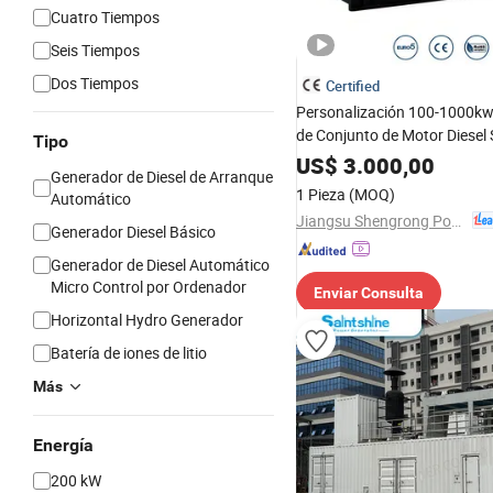
Cuatro Tiempos
Seis Tiempos
Dos Tiempos
Certified
Personalización 100-1000k
de Conjunto de Motor Diesel 
Tipo
Aislado de Sonido de Potenci
US$
3.000,00
Generador de Diesel de Arranque
1 Pieza
(MOQ)
Automático
Jiangsu Shengrong Power Machinery Co., Ltd.
Generador Diesel Básico
Generador de Diesel Automático
Micro Control por Ordenador
Enviar Consulta
Horizontal Hydro Generador
Batería de iones de litio
Más
Energía
200 kW