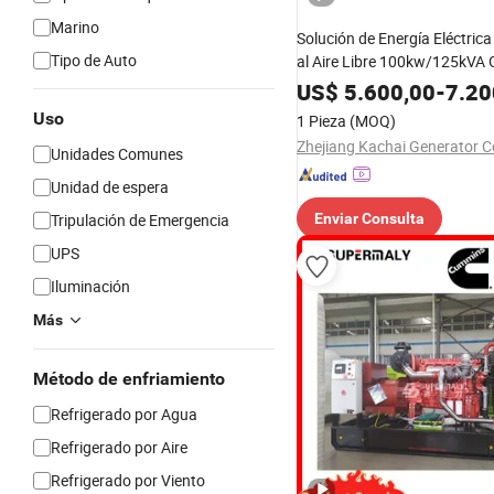
Marino
Solución de Energía Eléctrica
Tipo de Auto
al Aire Libre 100kw/125kVA
Generador Diesel
US$
5.600,00
-
7.20
Uso
1 Pieza
(MOQ)
Zhejiang Kachai Generator Co
Unidades Comunes
Unidad de espera
Tripulación de Emergencia
Enviar Consulta
UPS
Iluminación
Más
Método de enfriamiento
Refrigerado por Agua
Refrigerado por Aire
Refrigerado por Viento