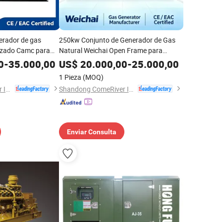
erador de gas
250kw Conjunto de Generador de Gas
rizado Camc para
Natural Weichai Open Frame para
 potencia primaria
Sistema de Generación de Energía
0
-
35.000,00
US$
20.000,00
-
25.000,00
1 Pieza
(MOQ)
Shandong ComeRiver International Trade Co., Ltd
Shandong ComeRiver International Trade Co., Ltd
Enviar Consulta