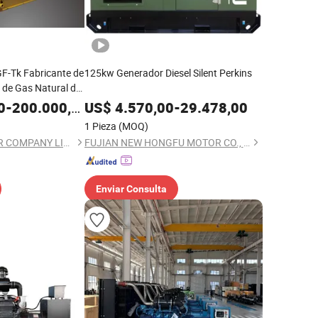
-Tk Fabricante de
125kw Generador Diesel Silent Perkins
 de Gas Natural de
 Industria Power
0
-
200.000,00
US$
4.570,00
-
29.478,00
1 Pieza
(MOQ)
CNPC JICHAI POWER COMPANY LIMITED
FUJIAN NEW HONGFU MOTOR CO., LTD.
Enviar Consulta