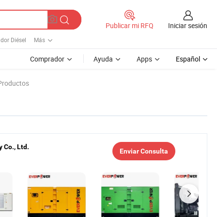
Iniciar sesión
Publicar mi RFQ
dor Diésel
Más
Comprador
Ayuda
Apps
Español
 Productos
 Co., Ltd.
Enviar Consulta