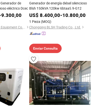
Generador de
Generador de energía diésel silencioso
cioso eléctrico Dcec
Blsh 150kVA 120kw 6btaa5.9-G12
-
9.300,00
US$
8.400,00
-
10.800,00
1 Pieza
(MOQ)
Fuzhou Koten Power Equipment Co., Ltd.
Chongqing BLSH Trading Co., Ltd.
Enviar Consulta