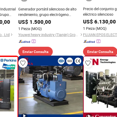
Precio del conjunto 
 Industrial
Generador portátil silencioso de alto
eléctrico silencioso
 Grupo
rendimiento, grupo electrógeno
impulsado por motor Perkins
US$
6.130,00
0,00
US$
1.500,00
1 Pieza
(MOQ)
1 Pieza
(MOQ)
., Ltd
Youwei heavy industry (Tianjin) Group Co. , Ltd.
Enviar Consulta
Enviar Consulta