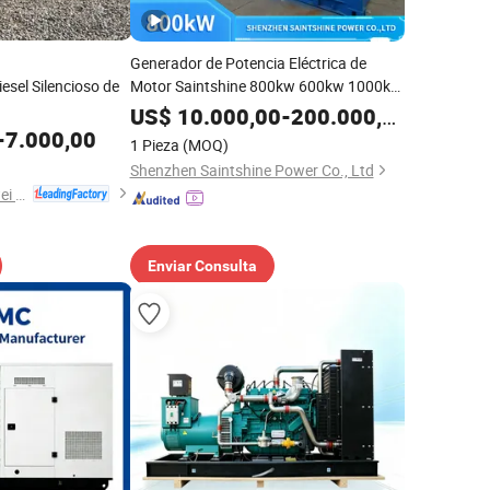
Generador de Potencia Eléctrica de
sel Silencioso de
Motor Saintshine 800kw 600kw 1000kw
1350kw 1500kw de Alta Calidad
US$
10.000,00
-
200.000,00
-
7.000,00
1 Pieza
(MOQ)
Shenzhen Saintshine Power Co., Ltd
Fujian Yukun Qiangwei Motor Co., Ltd
Enviar Consulta