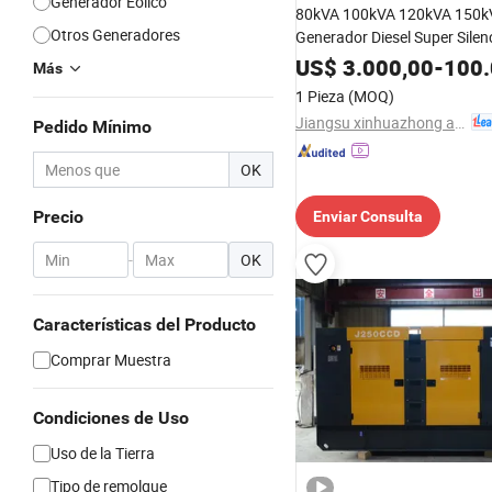
Generador Eólico
80kVA 100kVA 120kVA 150k
Otros Generadores
Generador Diesel Super Silen
Precio del Conjunto de Gene
US$
3.000,00
-
100.
Más
Diesel
1 Pieza
(MOQ)
Jiangsu xinhuazhong automatic equipment Co.,Ltd
Pedido Mínimo
OK
Precio
Enviar Consulta
-
OK
Características del Producto
Comprar Muestra
Condiciones de Uso
Uso de la Tierra
Tipo de remolque