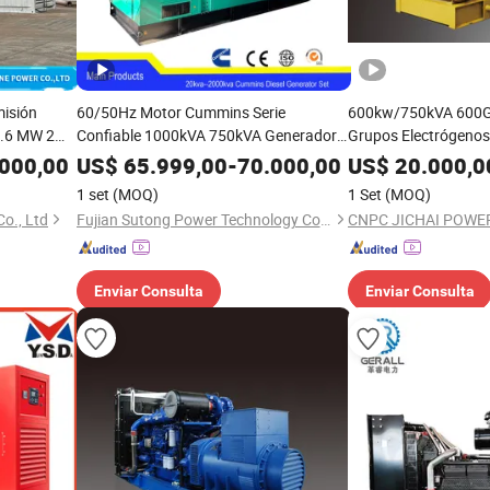
misión
60/50Hz Motor Cummins Serie
600kw/750kVA 600GF
1.6 MW 2
Confiable 1000kVA 750kVA Generador
Grupos Electrógenos
Motor
Eléctrico Silencioso a Diesel para
Jichai Electricidad e
000,00
US$
65.999,00
-
70.000,00
US$
20.000,0
nerador de
Suministro de Energía Eficiente
1 set
(MOQ)
1 Set
(MOQ)
alidad
o., Ltd
Fujian Sutong Power Technology Co., Ltd.
Enviar Consulta
Enviar Consulta