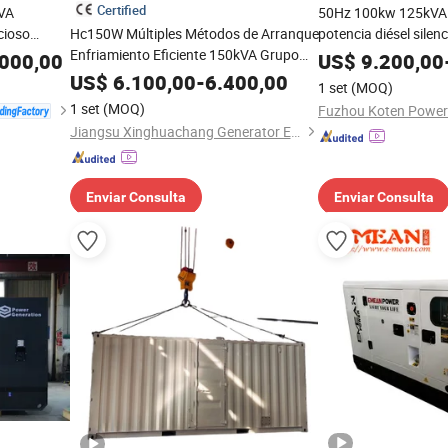
Certified
VA
50Hz 100kw 125kVA 
cioso
Hc150W Múltiples Métodos de Arranque
potencia diésel silen
radores
Enfriamiento Eficiente 150kVA Grupo
000,00
US$
9.200,00
Electrógeno Diesel Weichai Power
US$
6.100,00
-
6.400,00
1 set
(MOQ)
1 set
(MOQ)
Jiangsu Xinghuachang Generator Equipment Co., Ltd.
Enviar Consulta
Enviar Consulta