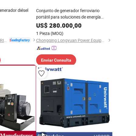
generador diésel
Conjunto de generador ferroviario
portátil para soluciones de energía
eficientes
US$
280.000,00
1 Pieza
(MOQ)
FUJIAN EPOS ELECTRIC MACHINERY CO., LTD.
Chongqing Longyuan Power Equipment Co., Ltd.
Enviar Consulta