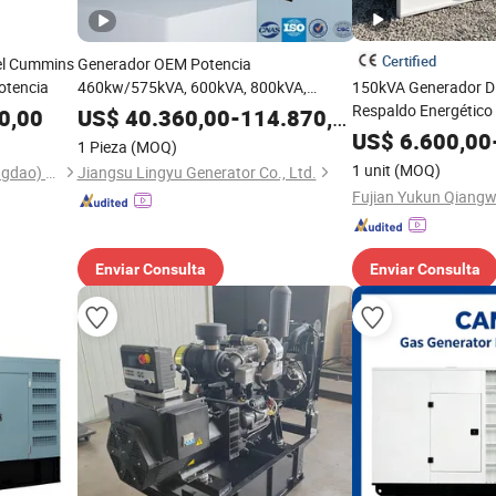
Certified
el Cummins
Generador OEM Potencia
otencia
460kw/575kVA, 600kVA, 800kVA,
150kVA Generador Die
1000kVA Grupos Generadores Diésel
Respaldo Energético
0,00
US$
40.360,00
-
114.870,00
con Aislamiento Acústico Silencioso
US$
6.600,00
1 Pieza
(MOQ)
Trifásico para Hospitales, Uso Agrícola
1 unit
(MOQ)
Leina Power Technology (Qingdao) Co., Ltd
Jiangsu Lingyu Generator Co., Ltd.
Enviar Consulta
Enviar Consulta