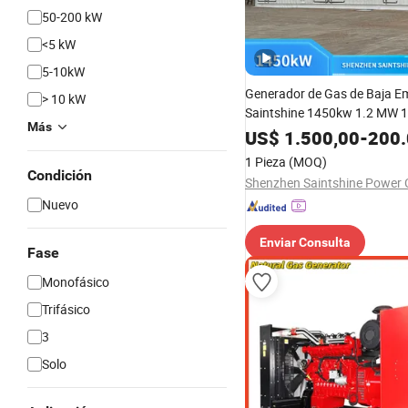
50-200 kW
<5 kW
5-10kW
Generador de Gas de Baja E
> 10 kW
Saintshine 1450kw 1.2 MW 
Más
MW 4.5 MW Alimentado por 
US$
1.500,00
-
200.
Mwm/Yuchai Conjunto de Ge
1 Pieza
(MOQ)
Electricidad de Gas de Alta C
Condición
Shenzhen Saintshine Power C
Nuevo
Enviar Consulta
Fase
Monofásico
Trifásico
3
Solo