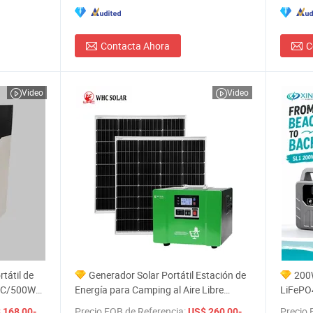
Contacta Ahora
C
Video
Video
tátil de
Generador Solar Portátil Estación de
200W
/DC/500W
Energía para Camping al Aire Libre
LiFePO
Hogar 500W 1000wh 10kwh
Acampad
/ Set
Precio FOB de Referencia:
/ Pieza
Precio 
68,00-186,00
US$ 260,00-280,00