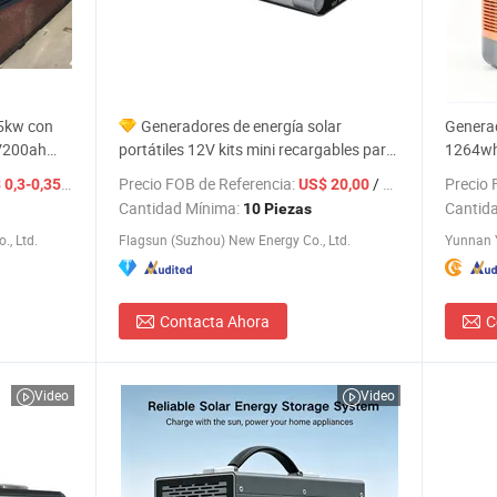
 5kw con
Generadores de energía solar
Generad
8V200ah
portátiles 12V kits mini recargables para
1264wh
l Apilable
iluminación en el hogar precio
Emerge
/ w
Precio FOB de Referencia:
/ Pieza
Precio 
 0,3-0,35
US$ 20,00
Cantidad Mínima:
Cantid
10 Piezas
., Ltd.
Flagsun (Suzhou) New Energy Co., Ltd.
Yunnan Y
Contacta Ahora
C
Video
Video