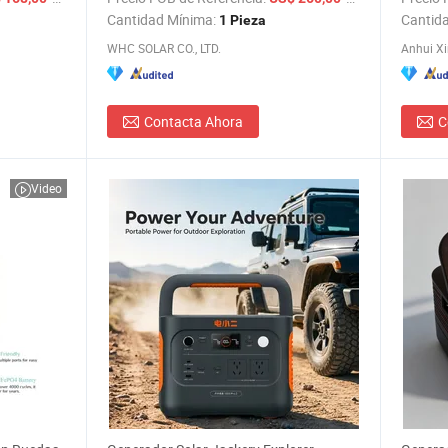
Emerge
Cantidad Mínima:
Cantid
1 Pieza
WHC SOLAR CO., LTD.
Contacta Ahora
C
Video