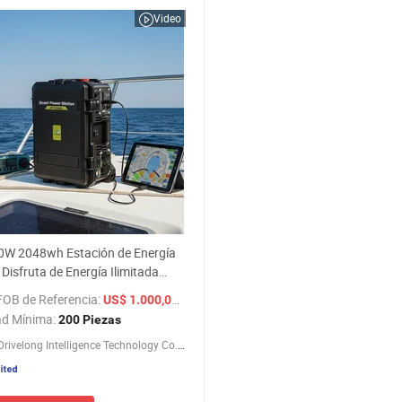
Video
0W 2048wh Estación de Energía
l Disfruta de Energía Ilimitada
 Pared, el Sol o el Viento
FOB de Referencia:
za
/ Pieza
US$ 1.000,00-1.040,00
n Solar
ad Mínima:
200 Piezas
Suzhou Drivelong Intelligence Technology Co., Ltd.