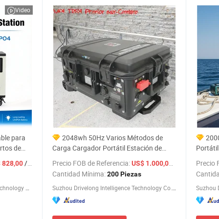
Video
able para
2048wh 50Hz Varios Métodos de
200
rtos de
Carga Cargador Portátil Estación de
Portáti
Energía Solar
Desde la
/ Pieza
Precio FOB de Referencia:
Precio 
/ Pie
 828,00
US$ 1.000,00-1.040,00
Estació
Cantidad Mínima:
Cantid
200 Piezas
Guangdong Longying Industrial Technology Co., Ltd.
Suzhou Drivelong Intelligence Technology Co., Ltd.