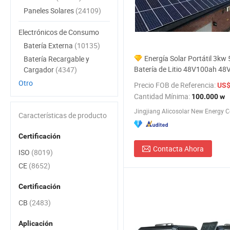
Paneles Solares
(24109)
Electrónicos de Consumo
Batería Externa
(10135)
Energía Solar Portátil 3kw
Batería Recargable y
Batería de Litio 48V100ah 4
Cargador
(4347)
Powerwall o Generador Portáti
Otro
Precio FOB de Referencia:
US$
a Precio de Fábrica
Cantidad Mínima:
100.000 w
Jingjiang Alicosolar New Energy Co
Características de producto
Certificación
Contacta Ahora
ISO
(8019)
CE
(8652)
Certificación
CB
(2483)
Aplicación