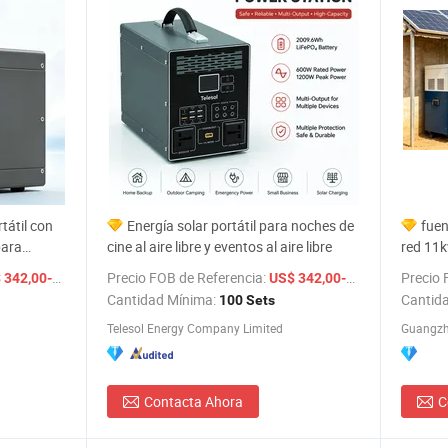
tátil con
Energía solar portátil para noches de
fuen
para
cine al aire libre y eventos al aire libre
red 11
/ Set
Precio FOB de Referencia:
/ Set
Precio 
42,00-372,00
US$ 342,00-372,00
Cantidad Mínima:
Cantid
100 Sets
Telesol Energy Company Limited
Guangzh
Contacta Ahora
C