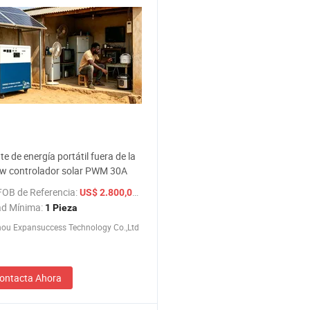
te de energía portátil fuera de la
kw controlador solar PWM 30A
FOB de Referencia:
/ Pieza
US$ 2.800,00-2.864,00
ad Mínima:
1 Pieza
ou Expansuccess Technology Co.,Ltd
ontacta Ahora