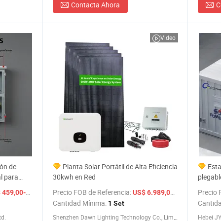
Contacta Ahora
C
Video
ión de
Planta Solar Portátil de Alta Eficiencia
Esta
l para
30kwh en Red
plegabl
fuera d
/ Pieza
Precio FOB de Referencia:
Precio 
/ Set
59,00-899,00
US$ 6.989,00-7.349,00
libre
Cantidad Mínima:
Cantid
1 Set
td.
Shenzhen Dawn Lighting Technology Co., Limited