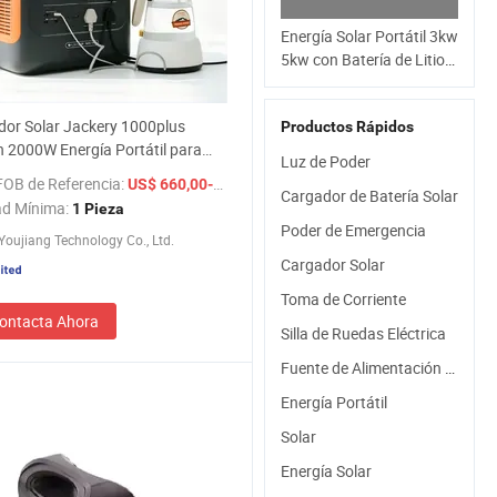
Energía Solar Portátil 3kw
5kw con Batería de Litio
48V100ah 48V200ah
Powerwall o Generador
or Solar Jackery 1000plus
Productos Rápidos
Portátil Apilable a Precio
 2000W Energía Portátil para
de Fábrica
Luz de Poder
ncias en el Hogar Apagón RV
FOB de Referencia:
/ Pieza
US$ 660,00-720,00
Cargador de Batería Solar
ad Mínima:
1 Pieza
Poder de Emergencia
oujiang Technology Co., Ltd.
Cargador Solar
Toma de Corriente
ontacta Ahora
Silla de Ruedas Eléctrica
Fuente de Alimentación USB
Energía Portátil
Solar
Energía Solar