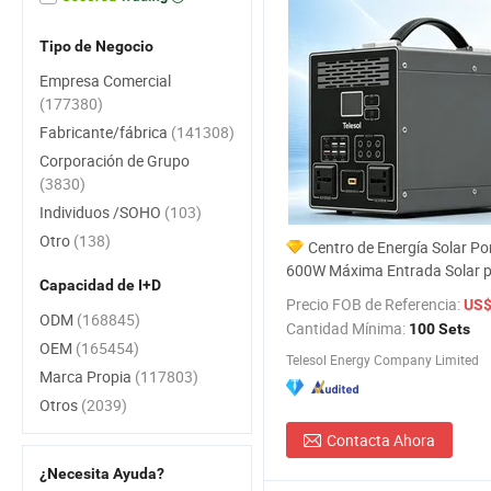
Tipo de Negocio
Empresa Comercial
(177380)
Fabricante/fábrica
(141308)
Corporación de Grupo
(3830)
Individuos /SOHO
(103)
Otro
(138)
Centro de Energía Solar Por
600W Máxima Entrada Solar 
Capacidad de I+D
Recarga Rápida
Precio FOB de Referencia:
US$ 3
ODM
(168845)
Cantidad Mínima:
100 Sets
OEM
(165454)
Telesol Energy Company Limited
Marca Propia
(117803)
Otros
(2039)
Contacta Ahora
¿Necesita Ayuda?