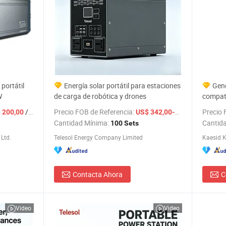
portátil
Energía solar portátil para estaciones
Gene
W
de carga de robótica y drones
compati
viaje d
/ Pieza
Precio FOB de Referencia:
/ Set
Precio 
 200,00
US$ 342,00-372,00
Cantidad Mínima:
Cantid
100 Sets
Ltd.
Telesol Energy Company Limited
Kaesid K
Contacta Ahora
C
Video
Video