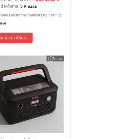
ncia
ad Mínima:
5 Piezas
Anhui Xinben Electromechanical Engineering Co., Ltd.
ontacta Ahora
Video