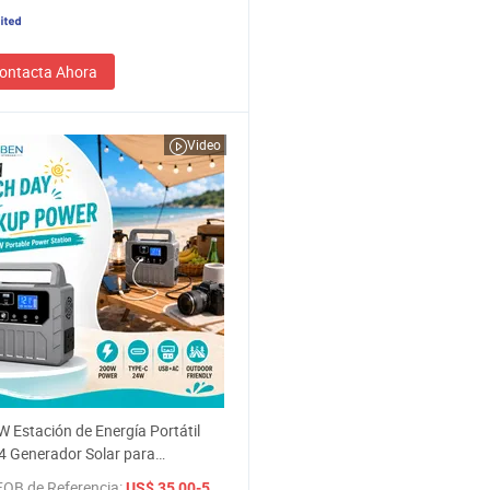
ontacta Ahora
Video
 Estación de Energía Portátil
4 Generador Solar para
a al Aire Libre y Respaldo de
FOB de Referencia:
/ Pieza
US$ 35,00-50,00