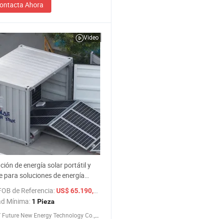
ontacta Ahora
Video
ción de energía solar portátil y
e para soluciones de energía
e la red para aventuras al aire
FOB de Referencia:
/ Pieza
US$ 65.190,95-148.043,68
ad Mínima:
1 Pieza
Hebei JY Future New Energy Technology Co.,Ltd.