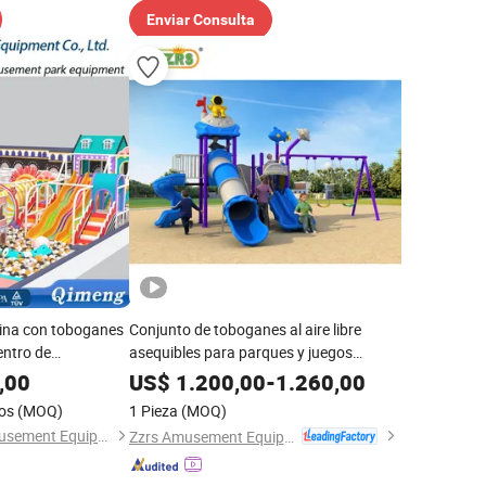
Enviar Consulta
hina con toboganes
Conjunto de toboganes al aire libre
entro de
asequibles para parques y juegos
infantiles
,00
US$
1.200,00
-
1.260,00
os
(MOQ)
1 Pieza
(MOQ)
Zhejiang Qimeng Amusement Equipment Co., Ltd.
Zzrs Amusement Equipment Co., Ltd.