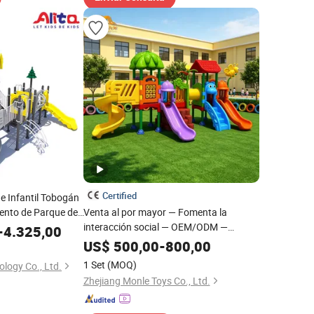
Certified
e Infantil Tobogán
ento de Parque de
Venta al por mayor — Fomenta la
interacción social — OEM/ODM —
-
4.325,00
Tobogán de plástico doble y
US$
500,00
-
800,00
personalizado para exteriores y jardines,
1 Set
(MOQ)
logy Co., Ltd.
ideal para parques infantil
Zhejiang Monle Toys Co., Ltd.