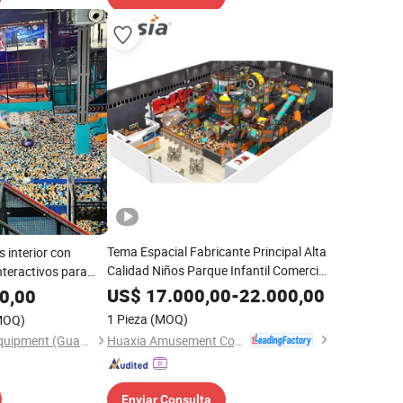
Tema Espacial Fabricante Principal Alta
 interior con
Calidad Niños Parque Infantil Comercial
interactivos para
Interior
US$
17.000,00
-
22.000,00
0,00
1 Pieza
(MOQ)
MOQ)
Huaxia Amusement Co., Ltd.
Huaqi Amusement Equipment (Guangzhou) Co., Ltd.
Enviar Consulta