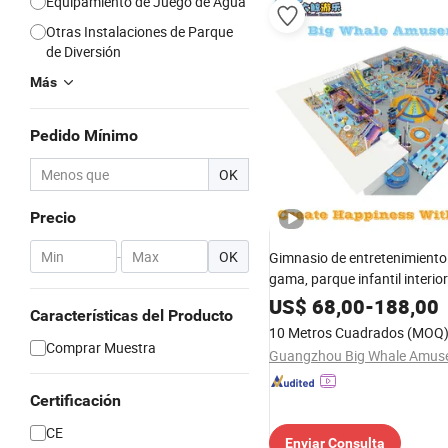
Equipamiento de Juego de Agua
Otras Instalaciones de Parque
de Diversión
Más
Pedido Mínimo
OK
Precio
-
OK
Gimnasio de entretenimiento 
gama, parque infantil interio
trampolín, escalada suave, sa
US$
68,00
-
188,00
Características del Producto
tirolesa
10 Metros Cuadrados
(MOQ
Comprar Muestra
Certificación
CE
Enviar Consulta