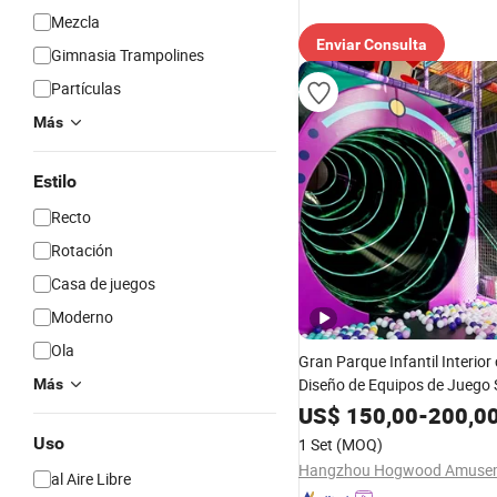
Mezcla
Enviar Consulta
Gimnasia Trampolines
Partículas
Más
Estilo
Recto
Rotación
Casa de juegos
Moderno
Ola
Gran Parque Infantil Interio
Diseño de Equipos de Juego
Más
US$
150,00
-
200,0
Uso
1 Set
(MOQ)
al Aire Libre