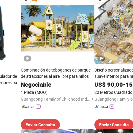
Combinación de toboganes de parque
Diseño personalizado
mulador de
de atracciones al aire libre para niños
suave interior para n
eriores para
entretenimiento famil
Negociable
US$
90,00
-
15
interior
1 Pieza
(MOQ)
20 Metros Cuadrado
Guangdong Family of Childhood Industrial Co., Ltd.
Enviar Consulta
Enviar Consulta