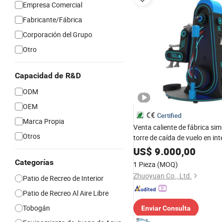
Empresa Comercial
Fabricante/Fábrica
Corporación del Grupo
Otro
Capacidad de R&D
ODM
OEM
Certified
Marca Propia
Venta caliente de fábrica si
Otros
torre de caída de vuelo en int
parque de diversiones
US$
9.000,00
Categorías
1 Pieza
(MOQ)
Zhuoyuan Co., Ltd.
Patio de Recreo de Interior
Patio de Recreo Al Aire Libre
Tobogán
Enviar Consulta