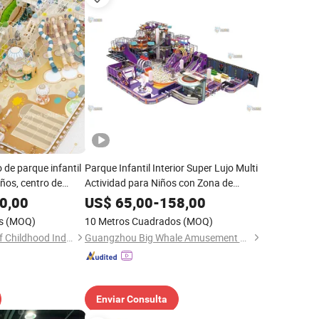
 de parque infantil
Parque Infantil Interior Super Lujo Multi
iños, centro de
Actividad para Niños con Zona de
iar, parque infantil
Juegos de Arcade, Área de Juego Suave,
0,00
US$
65,00
-
158,00
Área de Brincar y Castillo Inflable
s
(MOQ)
10 Metros Cuadrados
(MOQ)
Guangdong Family of Childhood Industrial Co., Ltd.
Guangzhou Big Whale Amusement Equipment Co. Ltd
Enviar Consulta