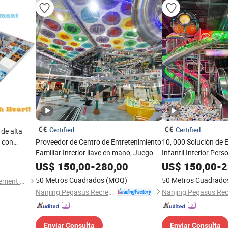
Certified
Certified
de alta
r con
Proveedor de Centro de Entretenimiento
10, 000 Solución de 
lto y
Familiar Interior llave en mano, Juego
Infantil Interior Per
Suave Personalizado y Parque de
Niños de Sqm por C
US$
150,00
-
280,00
US$
150,00
-
2
)
Aventuras para Todos los Grupos de
50 Metros Cuadrados
(MOQ)
50 Metros Cuadrado
Guangzhou Big Whale Amusement Equipment Co. Ltd
Edad
Nanjing Pegasus Recreation Equipment Co., Ltd.
Enviar Consulta
Enviar Consulta