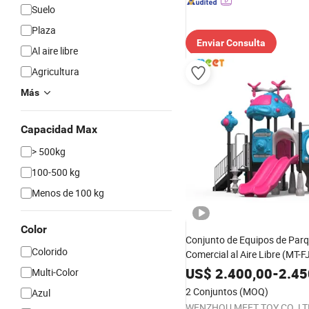
Suelo
Plaza
Enviar Consulta
Al aire libre
Agricultura
Más
Capacidad Max
> 500kg
100-500 kg
Menos de 100 kg
Color
Conjunto de Equipos de Parqu
Colorido
Comercial al Aire Libre (MT-
US$
2.400,00
-
2.45
Multi-Color
2 Conjuntos
(MOQ)
Azul
WENZHOU MEET TOY CO.,LT