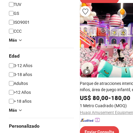
TUV
GS
ISO9001
CCC
Más
Edad
3-12 Años
3-18 años
Adultos
Parque de atracciones interi
niños, área de juego infantil,
>12 Años
parque de atracciones
US$
80,00
-
180,00
> 18 años
1 Metro Cuadrado
(MOQ)
Más
Personalizado
Enviar Consulta