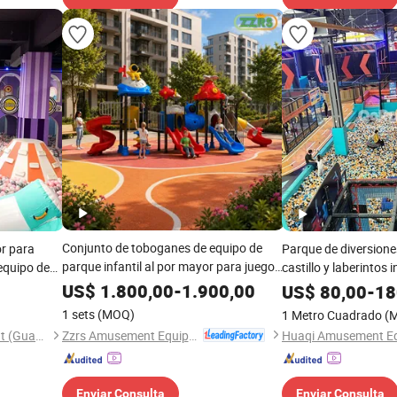
Conjunto de toboganes de equipo de
or para
Parque de diversiones
parque infantil al por mayor para juegos
 equipo de
castillo y laberintos 
en parques de niños
niños
US$
1.800,00
-
1.900,00
US$
80,00
-
18
1 sets
(MOQ)
1 Metro Cuadrado
(
Zzrs Amusement Equipment Co., Ltd.
Huaqi Amusement Equipment (Guangzhou) Co., Ltd.
Enviar Consulta
Enviar Consulta