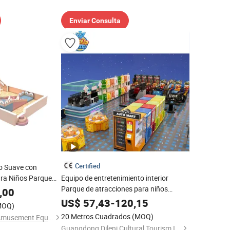
Enviar Consulta
Certified
o Suave con
ara Niños Parque
Equipo de entretenimiento interior
ra Niños y Niñas
Parque de atracciones para niños
,00
Parque infantil atractivo Tobogán LED
US$
57,43
-
120,15
MOQ)
Parque modular para niños con
20 Metros Cuadrados
(MOQ)
Wenzhou Huaguan Amusement Equipment Co., Ltd.
tobogán
Guangdong Dileni Cultural Tourism Industry Development Co., Ltd.