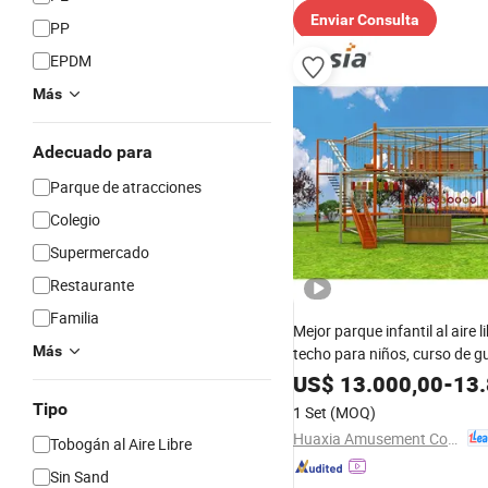
Enviar Consulta
PP
EPDM
Más
Adecuado para
Parque de atracciones
Colegio
Supermercado
Restaurante
Familia
Mejor parque infantil al aire l
Más
techo para niños, curso de g
ninja con cuerdas
US$
13.000,00
-
13.
Tipo
1 Set
(MOQ)
Huaxia Amusement Co., Ltd.
Tobogán al Aire Libre
Sin Sand