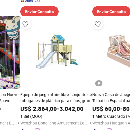
Enviar Consulta
Enviar Consulta
r con Nuevo
Equipo de juego al aire libre, conjunto de
Nueva Casa de Jueg
 Suave
toboganes de plástico para niños, gran
Temática Espacial p
juguete de tablero de PE para niños
Infantil Comercial pa
0
US$
2.864,00
-
3.042,00
US$
60,00
-
80
Pequeños
1 Set
(MOQ)
1 Metro Cuadrado
(
Hangzhou Hogwood Amusement Equipment Co., Ltd.
Wenzhou Dongliang Amusement Equipment Co., Ltd