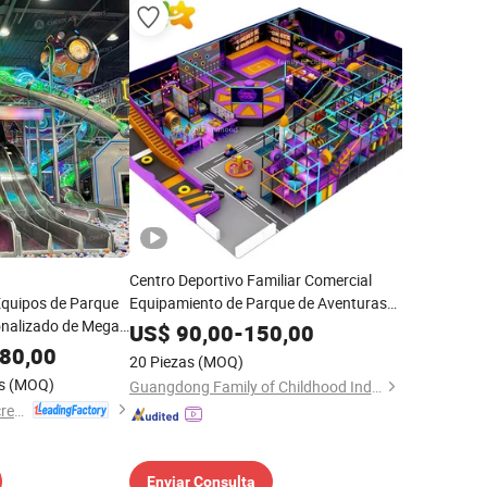
Centro Deportivo Familiar Comercial
Equipos de Parque
Equipamiento de Parque de Aventuras
sonalizado de Mega
Personalizado Parque Infantil Interior
US$
90,00
-
150,00
heer Amusement
80,00
20 Piezas
(MOQ)
s
(MOQ)
Guangdong Family of Childhood Industrial Co., Ltd.
Nanjing Pegasus Recreation Equipment Co., Ltd.
Enviar Consulta