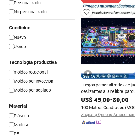
Personalizado
No personalizado
Condición
Nuevo
Usado
Tecnología productiva
moldeo rotacional
Moldeo por inyección
Juegos personalizados de ju
Moldeo por soplado
deslizantes al aire libre, parq
interior para niños en venta,
US$
45,00
-
80,00
parque infantil interior para 
Material
100 Metros Cuadrados
(MO
Plástico
Madera
PE