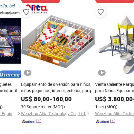
guetes
Equipamiento de diversión para niños,
Venta Caliente Parqu
ue infantil
niños pequeños, interior, exterior, parque
para Niños Equipami
 personaliza
infantil para jardín de
Diversiones
US$
80,00
-
160,00
US$
3.800,00
niños
infancia/preescolar, conjunto de juego
Q)
30 Square meter
(MOQ)
1 set
(MOQ)
suave
Zhejiang Qimeng Amusement Equipment Co., Ltd.
Wenzhou Alita Technology Co., Ltd.
Wenzhou Alita Techno