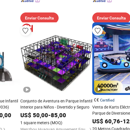
Enviar Consulta
Enviar Consulta
Certified
e Infantil
Conjunto de Aventura en Parque Infantil
FJ036)
Interior para Niños - Divertido y Seguro
Venta de Karts Eléctr
Parque de Diversiones
0,00
US$
50,00
-
85,00
Mayorista Confiable
US$
60,76
-
12
1 square meters
(MOQ)
20 Metros Cuadrado
D
Wenzhou Huaguan Amusement Equipment Co., Ltd.