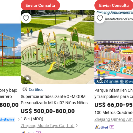
Enviar Consulta
Enviar Consulta
Certified
ibre y bajo
Parque infantil en C
uerrero
Superficie antideslizante OEM ODM
y trampolines para c
Personalizado Ml-Kid02 Niños Niños
entretenimiento
800,00
US$
66,00
-
95
Plástico Exterior Niños HPL Equipo de
US$
500,00
-
800,00
100 Metros Cuadrad
juego para niños
1 Set
(MOQ)
Zhejiang Monle Toys Co., Ltd.