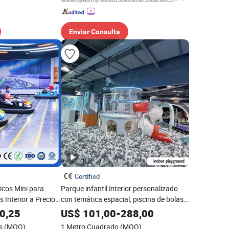
Enviar Consulta
Certified
icos Mini para
Parque infantil interior personalizado
 Interior a Precio
con temática espacial, piscina de bolas
inmersiva y suave, con certificación CE
0,25
US$
101,00
-
288,00
s
(MOQ)
1 Metro Cuadrado
(MOQ)