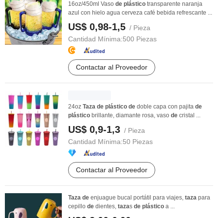
16oz/450ml Vaso
de
plástico
transparente naranja
azul con hielo agua cerveza café bebida refrescante ...
US$ 0,98-1,5
/ Pieza
Cantidad Mínima:
500 Piezas
Contactar al Proveedor
24oz
Taza
de
plástico
de
doble capa con pajita
de
plástico
brillante, diamante rosa, vaso
de
cristal ...
US$ 0,9-1,3
/ Pieza
Cantidad Mínima:
50 Piezas
Contactar al Proveedor
Taza
de
enjuague bucal portátil para viajes,
taza
para
cepillo
de
dientes,
taza
s
de
plástico
a ...