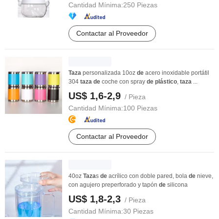
Cantidad Mínima:
250 Piezas
Contactar al Proveedor
Taza
personalizada 10oz
de
acero inoxidable portátil
304
taza
de
coche con spray
de
plástico
,
taza
...
US$ 1,6-2,9
/ Pieza
Cantidad Mínima:
100 Piezas
Contactar al Proveedor
40oz
Taza
s
de
acrílico con doble pared, bola
de
nieve,
con agujero preperforado y tapón
de
silicona
US$ 1,8-2,3
/ Pieza
Cantidad Mínima:
30 Piezas