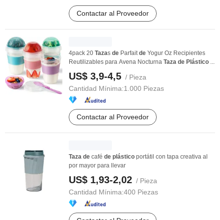
Contactar al Proveedor
4pack 20
Taza
s
de
Parfait
de
Yogur Oz Recipientes
Reutilizables para Avena Nocturna
Taza
de
Plástico
...
US$ 3,9-4,5
/ Pieza
Cantidad Mínima:
1.000 Piezas
Contactar al Proveedor
Taza
de
café
de
plástico
portátil con tapa creativa al
por mayor para llevar
US$ 1,93-2,02
/ Pieza
Cantidad Mínima:
400 Piezas