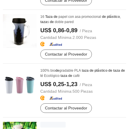
Contactar al Proveedor
16
Taza
de
papel con asa promocional
de
plástico
,
taza
s
de
doble pared
US$ 0,86-0,89
/ Pieza
Cantidad Mínima:
2.000 Piezas
Contactar al Proveedor
100% bio
de
gradable PLA
taza
de
plástico
de
taza
de
té Ecológico
taza
de
café
US$ 0,25-1,23
/ Pieza
Cantidad Mínima:
500 Piezas
Contactar al Proveedor