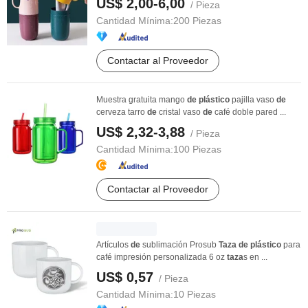
US$ 2,00-6,00
/ Pieza
Cantidad Mínima:
200 Piezas
Contactar al Proveedor
Muestra gratuita mango
de
plástico
pajilla vaso
de
cerveza tarro
de
cristal vaso
de
café doble pared ...
US$ 2,32-3,88
/ Pieza
Cantidad Mínima:
100 Piezas
Contactar al Proveedor
Artículos
de
sublimación Prosub
Taza
de
plástico
para
café impresión personalizada 6 oz
taza
s en ...
US$ 0,57
/ Pieza
Cantidad Mínima:
10 Piezas