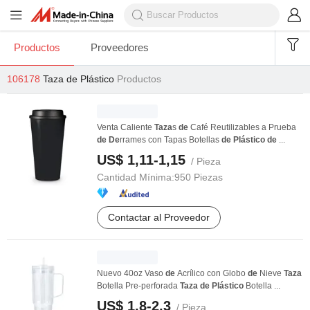
Productos
Proveedores
106178
Taza de Plástico
Productos
Venta Caliente
Taza
s
de
Café Reutilizables a Prueba
de
De
rrames con Tapas Botellas
de
Plástico
de
...
US$ 1,11-1,15
/ Pieza
Cantidad Mínima:
950 Piezas
Contactar al Proveedor
Nuevo 40oz Vaso
de
Acrílico con Globo
de
Nieve
Taza
Botella Pre-perforada
Taza
de
Plástico
Botella ...
US$ 1,8-2,3
/ Pieza