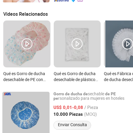
Videos Relacionados
Qué es Gorro de ducha
Qué es Gorro de ducha
Qué es Fábrica 
desechable de PE con
desechable de plástico
de ducha desec
diseño de cereza
transparente y claro,
PE a precio bar
impermeable,
sechable
Gorro
de
ducha
de
de
PE
personalizado para hotel
rsonalizado para mujeres en hoteles
pe
Yangzhou Super Union Medical Material Co., Ltd.
/ Pieza
US$ 0,01-0,08
Jiangsu, China
Desde 2011
(MOQ)
10.000 Piezas
Enviar Consulta