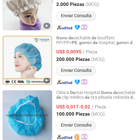
Zhejiang, China
Desde 2025
(MOQ)
2.000 Piezas
Enviar Consulta
sechable
bouffant
Gorro
de
de
PP/PP+
,
s
hospital,
s
PE
gorro
de
gorro
de
Xiantao Tongda Non-Woven Products Co., Ltd.
ducha
/ Pieza
US$ 0,0095
Hubei, China
Desde 2020
(MOQ)
200.000 Piezas
Enviar Consulta
Clínica
ntal Hospital
sechable
De
Gorro
de
clip médico
tira plisada redonda
de
de
de
Suzhou Upline Medical Products Co., Ltd.
no tejido/SMS/quirúrgico/PP, bouffant
de
/ Pieza
, enfermera,
, baño,
US$ 0,017-0,02
PE
ducha
gorro
de
hotel para doctor
Jiangsu, China
Desde 2017
(MOQ)
100.000 Piezas
Enviar Consulta