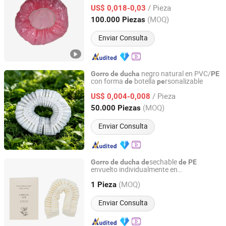
/ Pieza
US$ 0,018-0,03
Hubei, China
Desde 2025
(MOQ)
100.000 Piezas
Enviar Consulta
negro natural en PVC/
Gorro
de
ducha
PE
con forma
botella
rsonalizable
de
pe
Yangzhou New Lotus Plastic & Daily Chemicals Co., Ltd.
/ Pieza
US$ 0,004-0,008
Jiangsu, China
Desde 2025
(MOQ)
50.000 Piezas
Enviar Consulta
sechable
Gorro
de
ducha
de
de
PE
envuelto individualmente en
Yangzhou Zunzhu Tourism Supplies Co., Ltd
empaquetado higiénico
(MOQ)
1 Pieza
Jiangsu, China
Desde 2025
Enviar Consulta