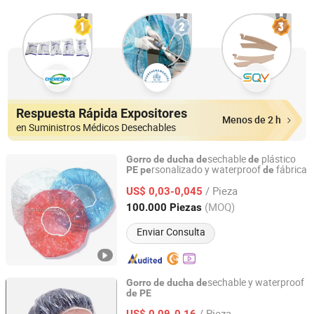
Respuesta Rápida Expositores
Menos de 2 h
en Suministros Médicos Desechables
sechable
plástico
Gorro
de
ducha
de
de
rsonalizado y waterproof
fábrica
PE
pe
de
Xiantao Generalcare Protection Products Co., Ltd.
/ Pieza
US$ 0,03-0,045
Hubei, China
Desde 2024
(MOQ)
100.000 Piezas
Enviar Consulta
sechable y waterproof
Gorro
de
ducha
de
de
PE
Yishui Shenglong Plastic Products Co., Ltd.
/ Pieza
US$ 0,09-0,16