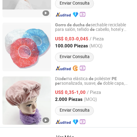
Enviar Consulta
sechable reciclable
Gorro
de
ducha
de
para salón, teñido
cabello, hotel y
de
Xiantao Generalcare Protection Products Co., Ltd.
médico
/ Pieza
US$ 0,03-0,045
Hubei, China
Desde 2024
(MOQ)
100.000 Piezas
Enviar Consulta
Dia
ma elástica
poliéster
de
de
PE
rsonalizada, suave,
doble capa,
pe
de
Ningbo Ever Beauty Co., Ltd
im
rmeable para baño y
gorro
pe
ducha
/ Pieza
US$ 0,35-1,00
Zhejiang, China
Desde 2025
(MOQ)
2.000 Piezas
Enviar Consulta