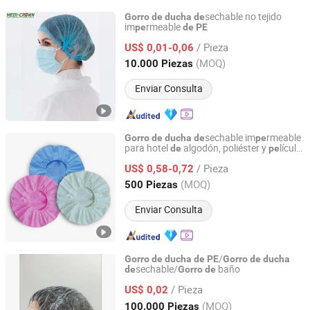
sechable no tejido
Gorro
de
ducha
de
im
rmeable
pe
de
PE
Medi-Crown Healthcare Co., Ltd.
/ Pieza
US$ 0,01-0,06
Tianjin, China
Desde 2025
(MOQ)
10.000 Piezas
Enviar Consulta
sechable im
rmeable
Gorro
de
ducha
de
pe
para hotel
algodón, poliéster y
lícula
de
pe
Ningbo Multi Channel Co., Ltd.
50%Viscose 50% 50g
de
PE
/ Pieza
US$ 0,58-0,72
Zhejiang, China
Desde 2023
(MOQ)
500 Piezas
Enviar Consulta
/
Gorro
de
ducha
de
PE
Gorro
de
ducha
sechable/
baño
de
Gorro
de
NINGBO FTZ WINLY TRADING SERVICE CO., LTD.
/ Pieza
US$ 0,02
Zhejiang, China
Desde 2017
(MOQ)
100.000 Piezas