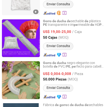
Enviar Consulta
sechable
plástico
Gorro
de
ducha
de
de
transparente e im
rmeable
HD
PE
pe
de
PE
Wuhan Woohoo Co., Ltd.
y LD
para hotel, viaje, baño, con tira
PE
/ Caja
fruncida y clip en forma
raya
US$ 19,00-25,00
de
Hubei, China
Desde 2014
(MOQ)
50 Cajas
Enviar Consulta
negro elegante con
Gorro
de
ducha
botella
PVC/
,
rfecto para cabello
de
PE
pe
Yangzhou New Lotus Plastic & Daily Chemicals Co., Ltd.
natural
/ Pieza
US$ 0,004-0,008
Jiangsu, China
Desde 2025
(MOQ)
50.000 Piezas
Enviar Consulta
Fábrica
s
sechables
de
gorro
de
ducha
de