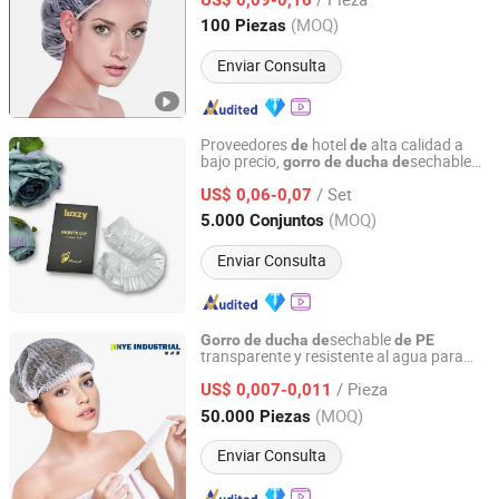
Shandong, China
Desde 2012
(MOQ)
100 Piezas
Enviar Consulta
Proveedores
hotel
alta calidad a
de
de
bajo precio,
sechable
gorro
de
ducha
de
Yangzhou Top Daily Chemical Co., Ltd.
plástico
de
PE
/ Set
US$ 0,06-0,07
Jiangsu, China
Desde 2025
(MOQ)
5.000 Conjuntos
Enviar Consulta
sechable
Gorro
de
ducha
de
de
PE
transparente y resistente al agua para
Anhui Jinye Industrial Co., Ltd.
hotel, viaje, baño, con tira plisada y clip en
/ Pieza
forma
raya
US$ 0,007-0,011
de
Anhui, China
Desde 2020
(MOQ)
50.000 Piezas
Enviar Consulta