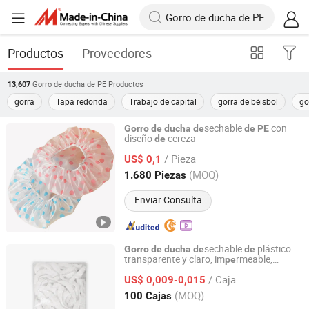
Productos
Proveedores
Gorro de ducha de PE
Productos
13,607
gorra
Tapa redonda
Trabajo de capital
gorra de béisbol
go
sechable
con
Gorro
de
ducha
de
de
PE
diseño
cereza
de
WuHan LanYuan Protective Co., Ltd.
/ Pieza
US$ 0,1
Hubei, China
Desde 2015
(MOQ)
1.680 Piezas
Enviar Consulta
sechable
plástico
Gorro
de
ducha
de
de
transparente y claro, im
rmeable,
pe
WuHan LanYuan Protective Co., Ltd.
rsonalizado para hotel
pe
/ Caja
US$ 0,009-0,015
Hubei, China
Desde 2015
(MOQ)
100 Cajas