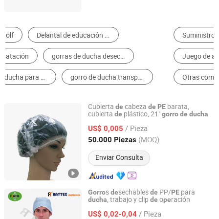
Suministros Médicos Desechables
Productos de baño para hoteles
Juego de artículos de tocador para hoteles
Gorro Desechable
Otras comodidades del hotel
Gorro de Ducha
Cubierta
cabeza
barata,
de
de
PE
cubierta
plástico, 21"
de
gorro
de
ducha
Xiantao Topmed Nonwoven Protective Products Co., Ltd.
/ Pieza
US$ 0,005
Hubei, China
Desde 2008
(MOQ)
50.000 Piezas
Enviar Consulta
s
sechables
PP/
para
Gorro
de
de
PE
, trabajo y clip
o
ración
ducha
de
pe
Wuhan Raytex Protection Co., Ltd.
/ Pieza
US$ 0,02-0,04