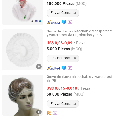
Hubei, China
Desde 2012
(MOQ)
100.000 Piezas
Enviar Consulta
sechable transparente
Gorro
de
ducha
de
y waterproof
, almidón y PLA
de
PE
Jiangsu Leju Cosmetics Co., Ltd.
elástico para hotel
/ Pieza
US$ 0,03-0,09
Jiangsu, China
Desde 2025
(MOQ)
5.000 Piezas
Enviar Consulta
sechable y waterproof
Gorro
de
ducha
de
de
PE
Shanghai Best Medical Products Company Limited
/ Pieza
US$ 0,015-0,018
Shanghai, China
Desde 2013
(MOQ)
50.000 Piezas
Enviar Consulta