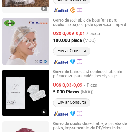
sechable
bouffant para
Gorro
de
de
, trabajo, clip
o
ración, tapa
ducha
de
pe
de
Wuhan Raytex Protection Co., Ltd.
PE
/ piece
US$ 0,009-0,01
Hubei, China
Desde 2012
(MOQ)
100.000 piece
Enviar Consulta
baño elástico
sechable
Gorro
de
de
de
plástico
para salón, hotel y viaje
PE
Jiangsu Leju Cosmetics Co., Ltd.
/ Pieza
US$ 0,03-0,09
Jiangsu, China
Desde 2025
(MOQ)
5.000 Piezas
Enviar Consulta
sechable, a prueba
Gorro
de
ducha
de
de
polvo, im
rmeable,
/elasticidad
pe
de
PE
Hubei Ruichen Protective Products Co., Ltd