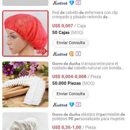
Red
cabello
enfermera con clip
de
de
crimpado y plisado redondo
de
Hubei Everest Company Limited
PP/
/
,
sechable no
PE
ducha
gorro
de
/ Caja
tejido/redondo para
US$ 0,007
chef/médico/cirujano
Hubei, China
Desde 2018
(MOQ)
50 Cajas
Enviar Consulta
transparente para el
Gorro
de
ducha
cuidado
l cabello natural con botella
de
Yangzhou New Lotus Plastic & Daily Chemicals Co., Ltd.
rsonalizada
PVC/
pe
de
PE
/ Pieza
US$ 0,004-0,008
Jiangsu, China
Desde 2025
(MOQ)
50.000 Piezas
Enviar Consulta
elástico im
rmeable
Gorro
de
ducha
pe
de
poliéster
rsonalizado para mujeres
PE
pe
Ningbo Ever Beauty Co., Ltd
/ Pieza
US$ 0,35-1,00