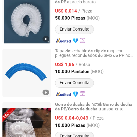
a precio barato
de
PE
HEYUAN RUIJIAN PLASTIC PRODUCTS CO., LTD.
/ Pieza
US$ 0,014
Guangdong, China
Desde 2006
(MOQ)
50.000 Piezas
Enviar Consulta
Tapa
sechable
clip
mop con
de
de
de
pliegues redon
ados
SMS
PP no
de
de
de
Hubei Qianjiang Kingphar Medical Material Co., Ltd.
tejido, tapa bouffant para
y baño
ducha
/ Bolsa
en hotel
US$ 1,86
Hubei, China
Desde 2020
(MOQ)
10.000 Pantalón
Enviar Consulta
hotel/
Gorro
de
ducha
de
Gorro
de
ducha
/
transparente
de
PE
Gorro
de
ducha
EO Plastic Household Chemicals Co., Ltd. of Yangzhou
/ Pieza
US$ 0,04-0,043
Jiangsu, China
Desde 2012
(MOQ)
10.000 Piezas
Enviar Consulta