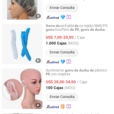
Enviar Consulta
sechable
no tejido/SMS/PP,
Gorro
de
de
bouffant
,
gorro
de
PE
gorro
de
ducha
Xinxiang Safemed Disposables Co., Ltd.
para baño en hotel
/ Caja
US$ 7,00-20,00
Henan, China
Desde 2022
(MOQ)
1.000 Cajas
Enviar Consulta
Suministrar
plástico
gorro
de
ducha
de
con orejeras
PE
WuHan LanYuan Protective Co., Ltd.
/ Caja
US$ 28,00-34,00
Hubei, China
Desde 2015
(MOQ)
100 Cajas
Enviar Consulta