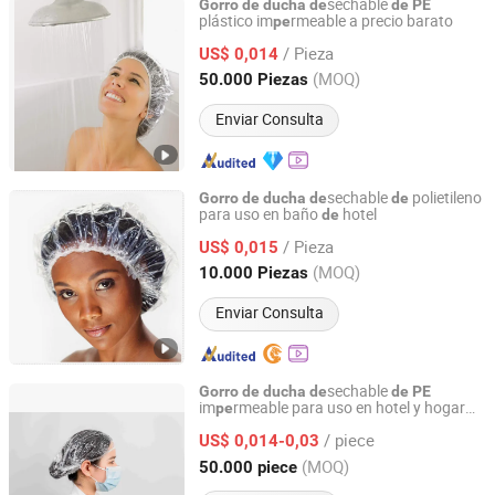
sechable
Gorro
de
ducha
de
de
PE
plástico im
rmeable a precio barato
pe
HEYUAN RUIJIAN PLASTIC PRODUCTS CO., LTD.
/ Pieza
US$ 0,014
Guangdong, China
Desde 2006
(MOQ)
50.000 Piezas
Enviar Consulta
sechable
polietileno
Gorro
de
ducha
de
de
para uso en baño
hotel
de
Anhui Guohong Industrial and Trading Co., Ltd.
/ Pieza
US$ 0,015
Anhui, China
Desde 2015
(MOQ)
10.000 Piezas
Enviar Consulta
sechable
Gorro
de
ducha
de
de
PE
im
rmeable para uso en hotel y hogar
pe
Ammex-Weida (Hubei) Health and Safety Products Co.,
hecho a mano
Ltd.
/ piece
US$ 0,014-0,03
(MOQ)
50.000 piece
Hubei, China
Desde 2021