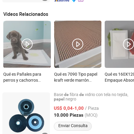
Videos Relacionados
Qué es Pañales para
Qué es 7090 Tipo papel
Qué es 160X1
perros y cachorros
kraft verde marrón
Empaque Absor
biodegradables, súper
sistema de enfriamiento
Aves de Corral 
absorbentes,
evaporativo 15cm/10cm
Stuff Mariscos 
Base
fibra
vidrio con tela no tejida,
de
de
antideslizantes, de lino,
grosor almohadilla de
Absorbente de 
negro
papel
ZHENGZHOU KAWAY AUTOMATION TECHNOLOGY CO.,
papel de madera,
enfriamiento evaporativo
Almohadilla d
LTD.
/ Pieza
US$ 0,04-1,00
impermeables, para
para granja avícola
Almohadilla de 
(MOQ)
10.000 Piezas
gatos, de bambú
invernadero taller
Alta Absorción
Henan, China
Desde 2023
Enviar Consulta