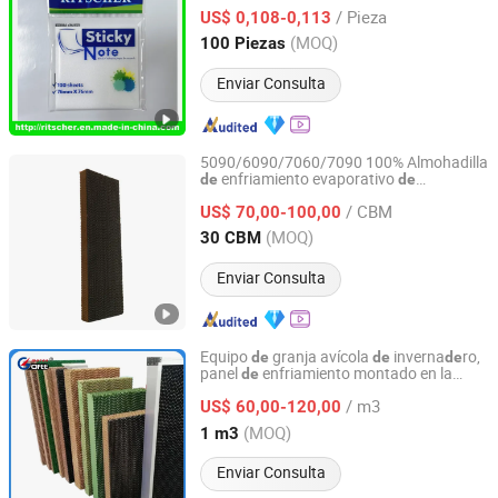
personalizado, material
mascotas,
de
/ Pieza
notas para suministros
oficina
US$ 0,108-0,113
bloc
de
de
y escuela,
ería
oficina y escuela, y
papel
de
Hubei, China
Desde 2026
(MOQ)
100 Piezas
ería
papel
de
papel
Enviar Consulta
5090/6090/7060/7090 100% Almohadilla
enfriamiento evaporativo
de
de
QINGDAO HIGH BETTER ELECTRONIC TECHNOLOGY CO.,
ma
ra/
/celulosa/pad
de
papel
de
LTD.
/ CBM
panal/tipo cortina para granjas
aves
US$ 70,00-100,00
de
corral/porcinas/enfriador
aire
de
de
(MOQ)
30 CBM
Shandong, China
Desde 2019
Enviar Consulta
Equipo
granja avícola
inverna
ro,
de
de
de
panel
enfriamiento montado en la
de
Shandong Gofee Husbandry Technology Co., Ltd.
pared con recubrimiento negro en un
/ m3
lado, almohadilla
enfriamiento
US$ 60,00-120,00
de
evaporativo
de
papel
Shandong, China
Desde 2018
(MOQ)
1 m3
Enviar Consulta