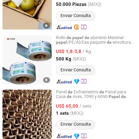
(MOQ)
50.000 Piezas
Anhui, China
Desde 2020
Enviar Consulta
Rollo
aluminio Material
de
papel
de
/PE/Al/Eaa paquete
envoltura
papel
de
Heli Pack Science And Technology (Qingzhou) Co., Ltd.
almohadilla
preparación
alcohol
de
de
/ Kg
US$ 1,8-3,8
Shandong, China
Desde 2015
(MOQ)
500 Kg
Enviar Consulta
Panel
Enfriamiento
Panal para
de
de
Casa
Aves, 7090 y 6090
de
Papel
de
Raisetech Co., Ltd.
Celulosa, Alta Eficiencia
Evaporación
de
/ sets
US$ 65,00
Jiangsu, China
Desde 2025
(MOQ)
1 sets
Enviar Consulta