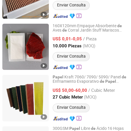
Enviar Consulta
160X120mm Empaque Absorbente
de
Aves
Corral Jardín Stuff Mariscos
de
Ningbo Multi Channel Co., Ltd.
Absorbente
Frutas Almohadilla
Papel
de
/ Pieza
Humedad Almohadilla
Carne
US$ 0,01-0,05
de
de
de
Alta Absorción
Zhejiang, China
Desde 2023
(MOQ)
10.000 Piezas
Enviar Consulta
Kraft 7060/ 7090/ 5090/ Panel
Papel
de
Enfriamiento Evaporativo
de
Papel
SHANDONG MUHE MACHINERY CO., LTD.
Corrugado para Inverna
ros y Granjas
de
/ Cubic Meter
Ganado
US$ 50,00-60,00
de
Shandong, China
Desde 2022
(MOQ)
27 Cubic Meter
Enviar Consulta
300GSM
Libre
Ácido 16 Hojas
Papel
de