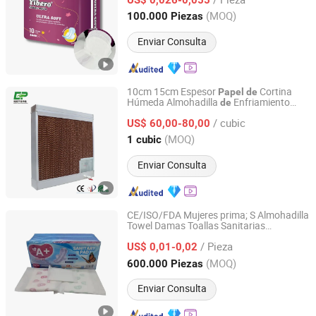
Fujian, China
Desde 2023
(MOQ)
100.000 Piezas
Enviar Consulta
10cm 15cm Espesor
Cortina
Papel
de
Húmeda Almohadilla
Enfriamiento
de
Nantong Yueneng Energy Saving Purification Equipment
Evaporativo para Granja Porcina
Co., Ltd
/ cubic
Gana
ría
US$ 60,00-80,00
de
(MOQ)
1 cubic
Jiangsu, China
Desde 2023
Enviar Consulta
CE/ISO/FDA Mujeres prima; S Almohadilla
Towel Damas Toallas Sanitarias
Quanzhou ERA Sanitary Products Co., Ltd.
Almohadillas para el Período Fabricante
/ Pieza
Muestra Gratis 28mmm 320mm Ultra
US$ 0,01-0,02
Fina
Sap
Papel
Fujian, China
Desde 2019
(MOQ)
600.000 Piezas
Enviar Consulta