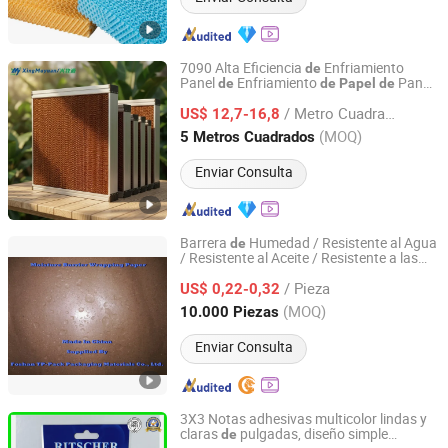
7090 Alta Eficiencia
Enfriamiento
de
Panel
Enfriamiento
Panal
de
de
Papel
de
Shandong Xingmuyuan Agriculture and Animal
para Aves
Corral
de
Husbandry Technology Co., Ltd.
/ Metro Cuadrado
US$ 12,7-16,8
(MOQ)
5 Metros Cuadrados
Shandong, China
Desde 2026
Enviar Consulta
Barrera
Humedad / Resistente al Agua
de
/ Resistente al Aceite / Resistente a las
Foshan TP-Pack Packaging Materials Co., Ltd.
Bacterias /
Envoltura a Prueba
Papel
de
/ Pieza
Grasas / Capa / Forro / Separador
US$ 0,22-0,32
de
de
Palets / Partición
Guangdong, China
Desde 2014
(MOQ)
10.000 Piezas
Enviar Consulta
3X3 Notas adhesivas multicolor lindas y
claras
pulgadas, diseño simple
de
Ritscher Industrial Limited