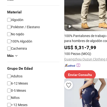
Material
Algodón
Poliéster / Elastano
No tejido
100% Pantalones de trabajo 
para hombres de algodón con
100% Algodón
elástica, pantalones de talla
US$
5,31
-
7,99
Cachemira
pantalones cargo holgados 
100 Piezas
(MOQ)
múltiples bolsillos
Más
Guangzhou Ouzun Clothing C
Grupo De Edad
Enviar Consulta
Adultos
6-12 Meses
0-5 Meses
Niños
> 12 Meses