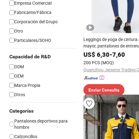
Empresa Comercial
Fabricante/Fábrica
Corporación del Grupo
Otro
Leggings de yoga de cintura a
Particulares/SOHO
mayor, pantalones de entren
costuras con logo personali
US$
6,30
-
7,60
Capacidad de R&D
de fitness con control de a
200 PCS
(MOQ)
mujeres
ODM
Quanzhou Jiesensi Trading Co
OEM
Marca Propia
Enviar Consulta
Otros
Categorías
Pantalones deportivos para
hombre
Calzoncillos