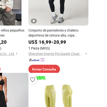
a niños pequeños
Conjunto de pantalones y chaleco
nes
deportivos de cintura alta, ropa
deportiva, vestimenta de fitness
,20
US$
16,99
-
20,99
)
1 Pieza
(MOQ)
g Co., Ltd.
Shenzhen Energy Pig Supply Chain Management Co., Ltd.
Enviar Consulta