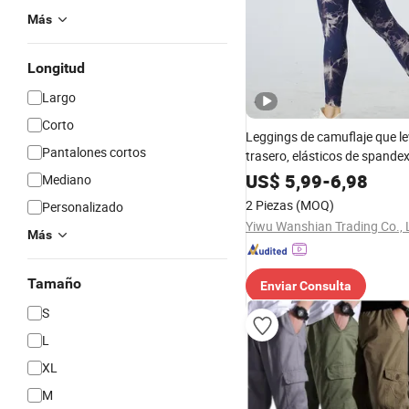
Más
Longitud
Largo
Corto
Leggings de camuflaje que le
Pantalones cortos
trasero, elásticos de spandex
para el gimnasio, pantalones
US$
5,99
-
6,98
Mediano
cintura alta para mujer
2 Piezas
(MOQ)
Personalizado
Yiwu Wanshian Trading Co., 
Más
Tamaño
Enviar Consulta
S
L
XL
M