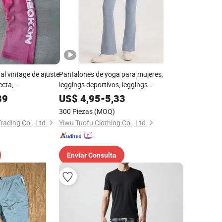
l vintage de ajuste
Pantalones de yoga para mujeres,
ecta,
leggings deportivos, leggings
avados al sol, con
moldeadores, levantamiento de glúteos,
89
US$
4,95
-
5,33
n pantalla para
control de abdomen, pantalones
300 Piezas
(MOQ)
acampanados
ading Co., Ltd.
Yiwu Tuofu Clothing Co., Ltd.
Enviar Consulta