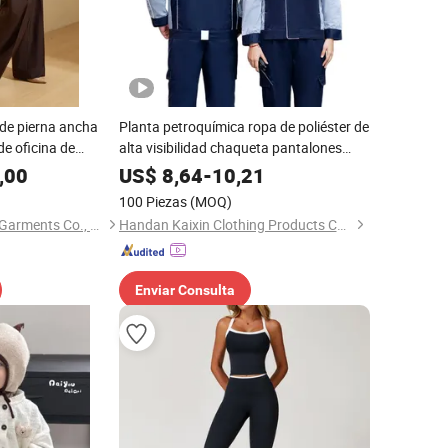
 de pierna ancha
Planta petroquímica ropa de poliéster de
de oficina de
alta visibilidad chaqueta pantalones
primavera otoño color personalizado
,00
US$
8,64
-
10,21
protección industrial EPP
100 Piezas
(MOQ)
Hangzhou Changuo Garments Co., Ltd.
Handan Kaixin Clothing Products Co., Ltd.
Enviar Consulta