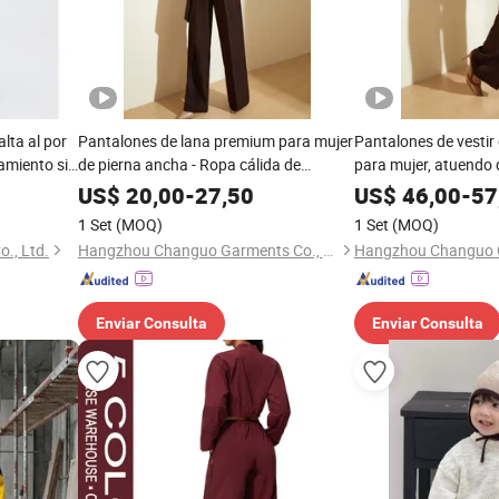
lta al por
Pantalones de lana premium para mujer
Pantalones de vestir
amiento sin
de pierna ancha - Ropa cálida de
para mujer, atuendo 
zado, ropa
invierno
invierno
US$
20,00
-
27,50
US$
46,00
-
57
bdomen para
1 Set
(MOQ)
1 Set
(MOQ)
., Ltd.
Hangzhou Changuo Garments Co., Ltd.
Enviar Consulta
Enviar Consulta