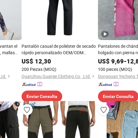
vantan el
Pantalón casual de poliéster de secado
Pantalones de chánda
, mallas
rápido personalizado OEM/ODM
holgado con pierna r
 de yoga de
amigable con la piel para jugar al tenis
personalizados, desl
US$
12,30
US$
9,69
-
12,
100%
strass y estampado e
200 Piezas
(MOQ)
100 pieces
(MOQ)
hombres
Ltd.
Quanzhou Guanjie Clothing Co., Ltd.
Dongguan Yecheng Tr
Enviar Consulta
Enviar Consulta