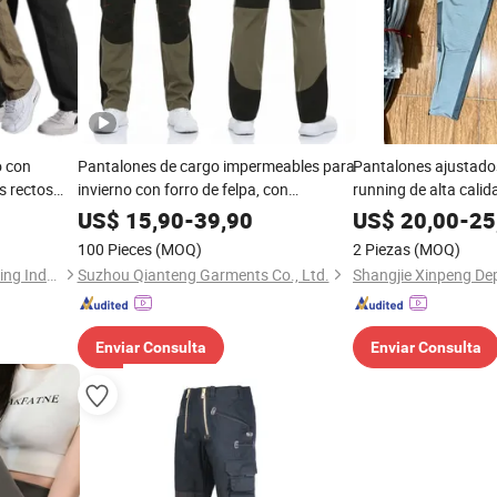
o con
Pantalones de cargo impermeables para
Pantalones ajustado
es rectos
invierno con forro de felpa, con
running de alta calid
s,
cremallera en la parte inferior, ideales
US$
15,90
-
39,90
US$
20,00
-
25
s cargo
para esquí, snowboard y senderismo en
100 Pieces
(MOQ)
2 Piezas
(MOQ)
la nieve
Hanzhou (Guangzhou) Clothing Industry Co., Ltd.
Suzhou Qianteng Garments Co., Ltd.
Enviar Consulta
Enviar Consulta