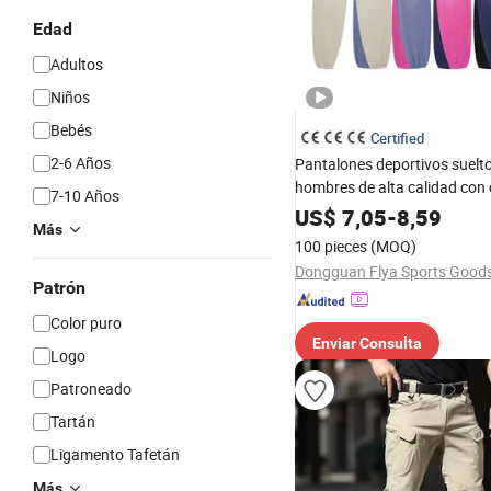
Edad
Adultos
Niños
Bebés
Certified
2-6 Años
Pantalones deportivos suelt
hombres de alta calidad con 
7-10 Años
degradado y pies agrupados 
US$
7,05
-
8,59
Más
mayor
100 pieces
(MOQ)
Patrón
Color puro
Enviar Consulta
Logo
Patroneado
Tartán
Ligamento Tafetán
Más