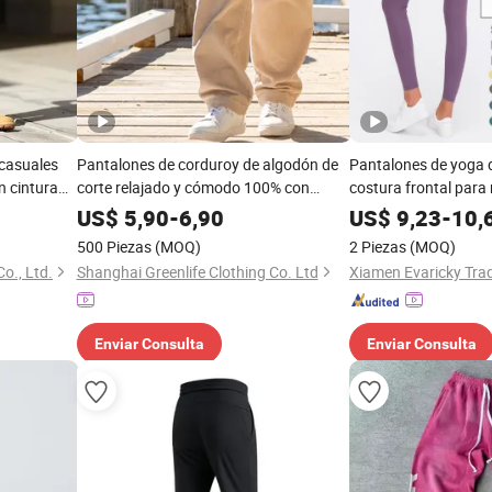
casuales
Pantalones de corduroy de algodón de
Pantalones de yoga d
 cintura
corte relajado y cómodo 100% con
costura frontal para
 grande,
cinturilla elástica y bolsillos laterales
gimnasio, leggings d
US$
5,90
-
6,90
US$
9,23
-
10,
con
500 Piezas
(MOQ)
2 Piezas
(MOQ)
o., Ltd.
Shanghai Greenlife Clothing Co. Ltd
Xiamen Evaricky Trad
Enviar Consulta
Enviar Consulta