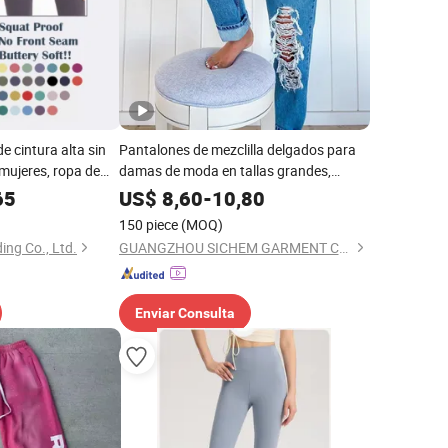
e cintura alta sin
Pantalones de mezclilla delgados para
 mujeres, ropa de
damas de moda en tallas grandes,
e yoga
lavados y desgastados
65
US$
8,60
-
10,80
150 piece
(MOQ)
ing Co., Ltd.
GUANGZHOU SICHEM GARMENT CO., LTD
Enviar Consulta