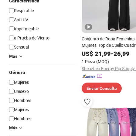
Característica
Respirable
Anti-UV
Impermeable
a Prueba de Viento
Conjunto de Ropa Femenina
Mujeres, Top de Cuello Cuad
Sensual
Pantalones Anchos de Cintur
US$
21,99
-
26,99
Más
Ropa Deportiva para la Com
1 Pieza
(MOQ)
Género
Mujeres
Enviar Consulta
Unisexo
Hombres
Mujeres
Hombres
Más