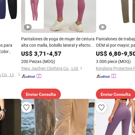
Pantalones de yoga de mujer de cintura
Pantalones de traba
os para
alta con malla, bolsillo lateral y efecto
OEM al por mayor, p
color
levantador de glúteos
de calle, pantalones 
US$
3,71
-
4,57
US$
6,80
-
9,5
al por
elásticos, pantalones
200 Piezas
(MOQ)
3.000 piece
(MOQ)
bolsillos para hombre
Yiwu Jiazhen Clothing Co., Ltd.
Dongguan Flya Sports Goods Co., Ltd.
Enviar Consulta
Enviar Consulta