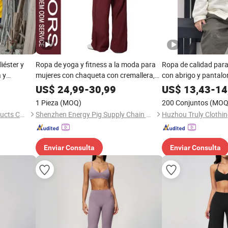
liéster y
Ropa de yoga y fitness a la moda para
Ropa de calidad par
 y
mujeres con chaqueta con cremallera,
con abrigo y pantalo
oño, color
mangas caídas y pantalones con bolsillo
US$
24,99
-
30,99
US$
13,43
-
14
 mayor,
de almacenamiento, conjunto de dos
1 Pieza
(MOQ)
200 Conjuntos
(MOQ
al
piezas asequible 2026
Handan Kaixin Clothing Products Co., Ltd.
Shenzhen Energy Pig Supply Chain Management Co., Ltd.
Huzhou Truly Clothin
Enviar Consulta
Enviar Consulta