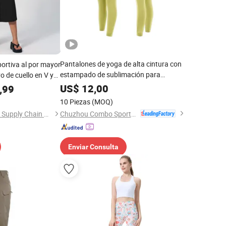
Pantalones de yoga de alta cintura con
ortiva al por mayor
estampado de sublimación para
o de cuello en V y
mujeres elegantes
de pierna ancha,
US$
12,00
,99
elta, moda para
10 Piezas
(MOQ)
Chuzhou Combo Sports Co., Ltd.
Shenzhen Energy Pig Supply Chain Management Co., Ltd.
Enviar Consulta