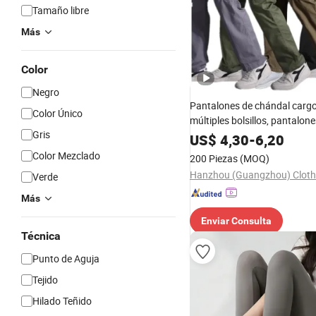
Tamaño libre
Más
Color
Negro
Pantalones de chándal carg
Color Único
múltiples bolsillos, pantalon
Gris
personalizados para hombre
US$
4,30
-
6,20
pantalones caqui, pantalone
Color Mezclado
200 Piezas
(MOQ)
para hombres
Verde
Más
Enviar Consulta
Técnica
Punto de Aguja
Tejido
Hilado Teñido