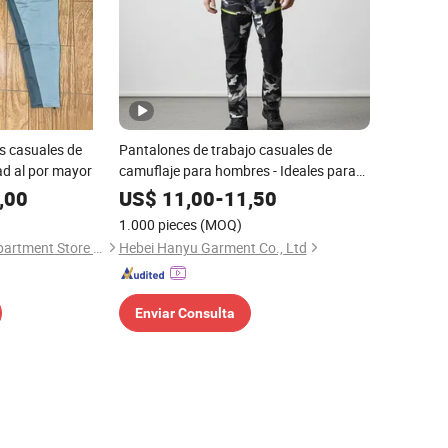
s casuales de
Pantalones de trabajo casuales de
ad al por mayor
camuflaje para hombres - Ideales para
aventuras al aire libre y uso diario
,00
US$
11,00
-
11,50
1.000 pieces
(MOQ)
Shangjie Xinpeng Department Store Business House (Individual Business Owner) of Minhou County
Hebei Hanyu Garment Co., Ltd
Enviar Consulta