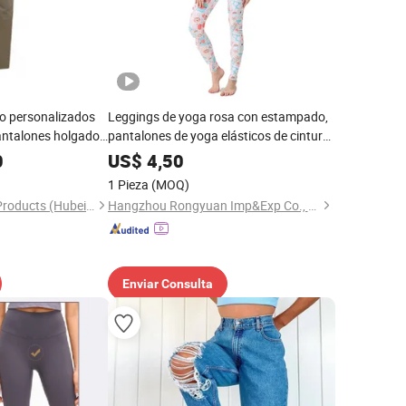
jo personalizados
Leggings de yoga rosa con estampado,
antalones holgados
pantalones de yoga elásticos de cintura
de nailon y spandex
alta para mujer
0
US$
4,50
 cargo de múltiples
1 Pieza
(MOQ)
s, ropa de trabajo
Kinglong Protective Products (Hubei) Co., Ltd.
Hangzhou Rongyuan Imp&Exp Co., Ltd.
Enviar Consulta