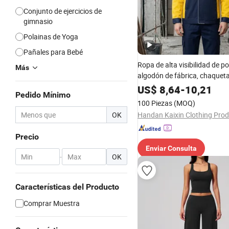
Conjunto de ejercicios de
gimnasio
Polainas de Yoga
Pañales para Bebé
Ropa de alta visibilidad de po
Más
algodón de fábrica, chaqueta
pantalones de primavera y ot
US$
8,64
-
10,21
Pedido Mínimo
personalizado, pedido al por
100 Piezas
(MOQ)
equipo de seguridad industri
OK
Precio
Enviar Consulta
-
OK
Características del Producto
Comprar Muestra