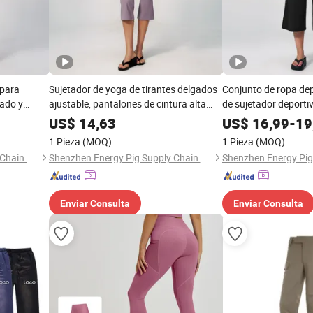
 para
Sujetador de yoga de tirantes delgados
Conjunto de ropa dep
rado y
ajustable, pantalones de cintura alta
de sujetador deportiv
a Baja,
anti-rodadura 7/8 acampanados,
pantalones cropped 
US$
14,63
US$
16,99
-
19
odidad
conjunto deportivo a juego, ropa
ropa de gimnasio su
1 Pieza
(MOQ)
1 Pieza
(MOQ)
deportiva
mujer
Shenzhen Energy Pig Supply Chain Management Co., Ltd.
Shenzhen Energy Pig Supply Chain Management Co., Ltd.
Enviar Consulta
Enviar Consulta