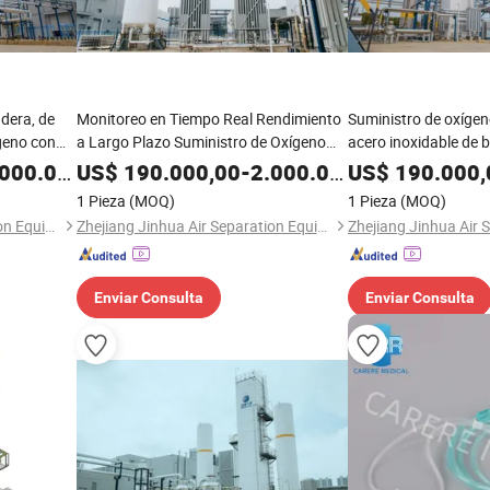
adera, de
Monitoreo en Tiempo Real Rendimiento
Suministro de oxígen
ígeno con
a Largo Plazo Suministro de Oxígeno
acero inoxidable de b
nto
Continuo y Confiable
certificación ISO
00.000,00
US$
190.000,00
-
2.000.000,00
US$
190.000,
1 Pieza
(MOQ)
1 Pieza
(MOQ)
Zhejiang Jinhua Air Separation Equipment Co., Ltd
Zhejiang Jinhua Air Separation Equipment Co., Ltd
Enviar Consulta
Enviar Consulta