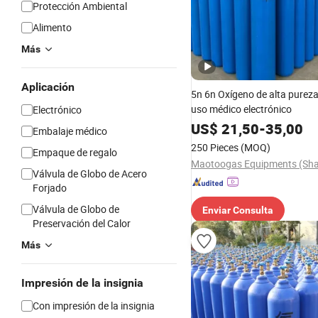
Protección Ambiental
Alimento
Más
Aplicación
5n 6n Oxígeno de alta purez
uso médico electrónico
Electrónico
US$
21,50
-
35,00
Embalaje médico
250 Pieces
(MOQ)
Empaque de regalo
Válvula de Globo de Acero
Forjado
Válvula de Globo de
Enviar Consulta
Preservación del Calor
Más
Impresión de la insignia
Con impresión de la insignia