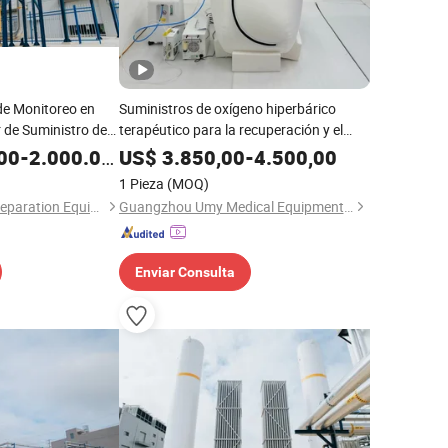
 de Monitoreo en
Suministros de oxígeno hiperbárico
 de Suministro de
terapéutico para la recuperación y el
s de Acero
descanso suave
00
-
2.000.000,00
US$
3.850,00
-
4.500,00
1 Pieza
(MOQ)
Zhejiang Jinhua Air Separation Equipment Co., Ltd
Guangzhou Umy Medical Equipment Co., Ltd.
Enviar Consulta