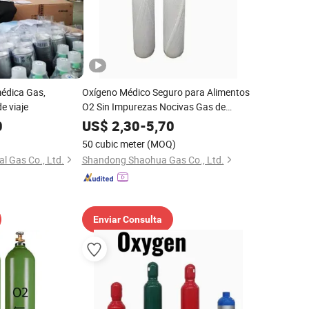
médica Gas,
Oxígeno Médico Seguro para Alimentos
e viaje
O2 Sin Impurezas Nocivas Gas de
Respiración para Clínicas Dentales
0
US$
2,30
-
5,70
MSDS Disponible Proveedor Shaohua
50 cubic meter
(MOQ)
l Gas Co., Ltd.
Shandong Shaohua Gas Co., Ltd.
Enviar Consulta