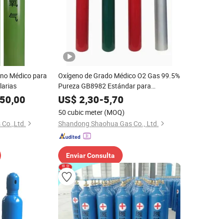
eno Médico para
Oxígeno de Grado Médico O2 Gas 99.5%
larias
Pureza GB8982 Estándar para
Tratamiento Respiratorio Hospitalario
50,00
US$
2,30
-
5,70
Shaohua Gas
50 cubic meter
(MOQ)
 Co.,Ltd.
Shandong Shaohua Gas Co., Ltd.
Enviar Consulta