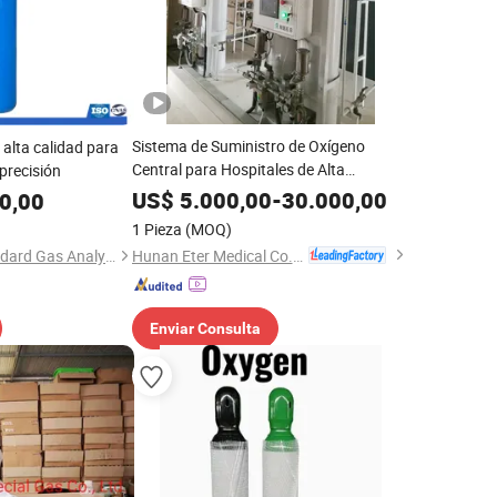
Sistema de Suministro de Oxígeno
 alta calidad para
Central para Hospitales de Alta
precisión
Eficiencia
US$
5.000,00
-
30.000,00
0,00
1 Pieza
(MOQ)
Hunan Eter Medical Co., Ltd.
Shanghai Wetry Standard Gas Analysis Technology Co.,LTD
Enviar Consulta