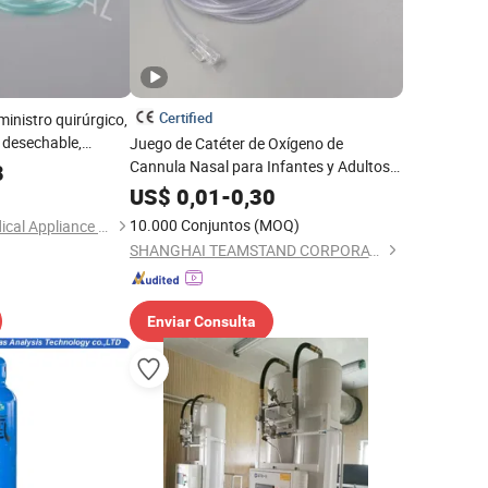
Certified
inistro quirúrgico,
 desechable,
Juego de Catéter de Oxígeno de
 de cánula de
Cannula Nasal para Infantes y Adultos
8
equipo médico con
PVC O2/CO2 Suministro de Fuente
US$
0,01
-
0,30
10.000 Conjuntos
(MOQ)
Shaoxing Carere Medical Appliance Co., Ltd.
SHANGHAI TEAMSTAND CORPORATION
Enviar Consulta