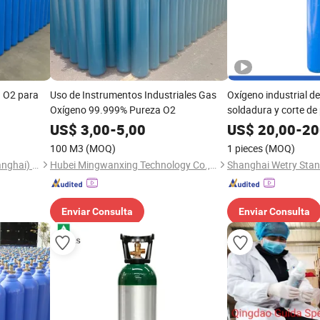
a O2 para
Uso de Instrumentos Industriales Gas
Oxígeno industrial de
Oxígeno 99.999% Pureza O2
soldadura y corte de 
US$
3,00
-
5,00
US$
20,00
-
20
100 M3
(MOQ)
1 pieces
(MOQ)
Maotoogas Equipments (Shanghai) Co., Ltd.
Hubei Mingwanxing Technology Co., Ltd.
Enviar Consulta
Enviar Consulta