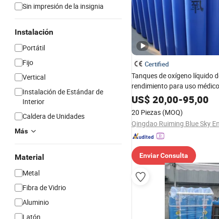
Sin impresión de la insignia
Instalación
Portátil
Fijo
Certified
Tanques de oxígeno líquido d
Vertical
rendimiento para uso médico
Instalación de Estándar de
Ártico
US$
20,00
-
95,00
Interior
20 Piezas
(MOQ)
Caldera de Unidades
Más
Enviar Consulta
Material
Metal
Fibra de Vidrio
Aluminio
Latón