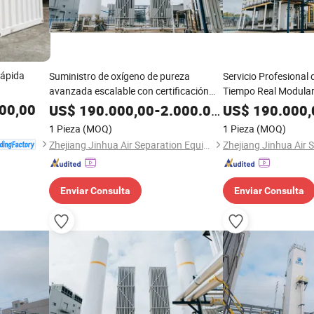
rápida
Suministro de oxígeno de pureza
Servicio Profesional
avanzada escalable con certificación
Tiempo Real Modular
PED
Oxígeno para Planta
00,00
US$
190.000,00
-
2.000.000,00
US$
190.000,
1 Pieza
(MOQ)
1 Pieza
(MOQ)
Zhejiang Jinhua Air Separation Equipment Co., Ltd
Enviar Consulta
Enviar Consulta