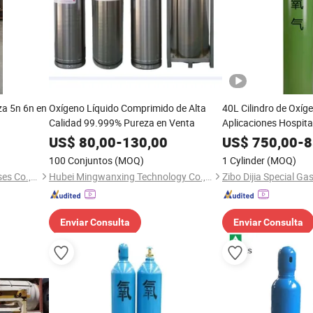
za 5n 6n en
Oxígeno Líquido Comprimido de Alta
40L Cilindro de Oxíg
Calidad 99.999% Pureza en Venta
Aplicaciones Hospita
US$
80,00
-
130,00
US$
750,00
-
8
100 Conjuntos
(MOQ)
1 Cylinder
(MOQ)
Chengdu Taiyu Industrial Gases Co., Ltd.
Hubei Mingwanxing Technology Co., Ltd.
Zibo Dijia Special Gas
Enviar Consulta
Enviar Consulta