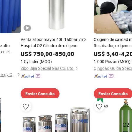
Venta al por mayor 40L 150bar 7m3
Oxígeno de calidad 
e alto
Hospital O2 Cilindro de oxígeno
Respirador, oxígeno d
 en el
US$
750,00
-
850,00
US$
3,40
-
4,2
1 Cylinder
(MOQ)
1.000 Piezas
(MOQ)
Zibo Dijia Special Gas Co.,Ltd.
Qingdao Guida Specia
Qingdao Ruiming Blue Sky Energy Co., Ltd.
Enviar Consulta
Enviar Consulta