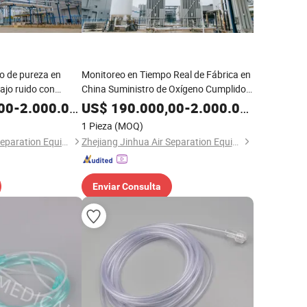
o de pureza en
Monitoreo en Tiempo Real de Fábrica en
ajo ruido con
China Suministro de Oxígeno Cumplidor
para Procesamiento de Alimentos
00
-
2.000.000,00
US$
190.000,00
-
2.000.000,00
1 Pieza
(MOQ)
Zhejiang Jinhua Air Separation Equipment Co., Ltd
Zhejiang Jinhua Air Separation Equipment Co., Ltd
Enviar Consulta