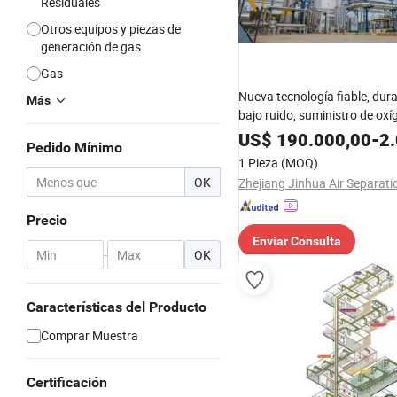
Residuales
Otros equipos y piezas de
generación de gas
Gas
Nueva tecnología fiable, dur
Más
bajo ruido, suministro de ox
integración de almacenamie
US$
190.000,00
-
2.0
Pedido Mínimo
1 Pieza
(MOQ)
OK
Precio
Enviar Consulta
-
OK
Características del Producto
Comprar Muestra
Certificación