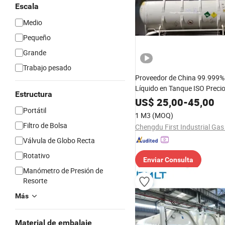
Escala
Medio
Pequeño
Grande
Trabajo pesado
Proveedor de China 99.999%
Líquido en Tanque ISO Precio
Estructura
US$
25,00
-
45,00
Portátil
1 M3
(MOQ)
Filtro de Bolsa
Chengdu First Industrial Gas 
Válvula de Globo Recta
Rotativo
Enviar Consulta
Manómetro de Presión de
Resorte
Más
Material de embalaje