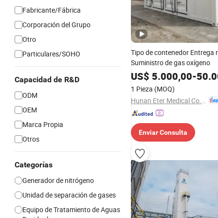
Fabricante/Fábrica
Corporación del Grupo
Otro
Tipo de contenedor Entrega 
Particulares/SOHO
Suministro de gas oxígeno
US$
5.000,00
-
50.0
Capacidad de R&D
1 Pieza
(MOQ)
ODM
Hunan Eter Medical Co., Ltd.
OEM
Marca Propia
Enviar Consulta
Otros
Categorías
Generador de nitrógeno
Unidad de separación de gases
Equipo de Tratamiento de Aguas