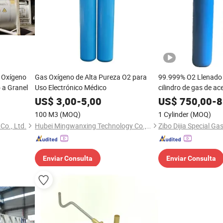
 Oxígeno
Gas Oxígeno de Alta Pureza O2 para
99.999% O2 Llenado 
 a Granel
Uso Electrónico Médico
cilindro de gas de ac
US$
3,00
-
5,00
US$
750,00
-
8
100 M3
(MOQ)
1 Cylinder
(MOQ)
Co., Ltd.
Hubei Mingwanxing Technology Co., Ltd.
Zibo Dijia Special Gas
Enviar Consulta
Enviar Consulta