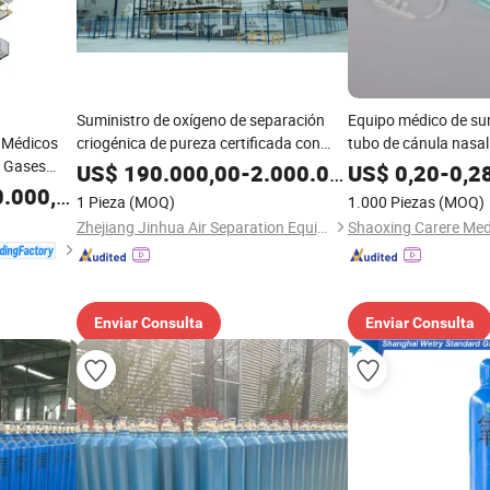
Suministro de oxígeno de separación
Equipo médico de sum
 Médicos
criogénica de pureza certificada con
tubo de cánula nasal
e Gases
integración de almacenamiento para
máscara facial, tubo
US$
190.000,00
-
2.000.000,00
US$
0,20
-
0,2
ón al Vacío
hospitales
oxígeno nasal para 
.000,00
1 Pieza
(MOQ)
1.000 Piezas
(MOQ)
CE ISO
Zhejiang Jinhua Air Separation Equipment Co., Ltd
Enviar Consulta
Enviar Consulta