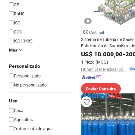
CE
RoHS
ISO
CCC
Certified
Sistema de Tubería de Gases
ISO13485
Fabricación de Suministro d
Más
Médicos para Oxígeno, Succi
US$
10.000,00
-
200
y Aire
1 Pieza
(MOQ)
Personalizado
Hunan Eter Medical Co., Ltd.
Personalizado
No personalizado
Enviar Consulta
Uso
Casa
Agricultura
Tratamiento de agua