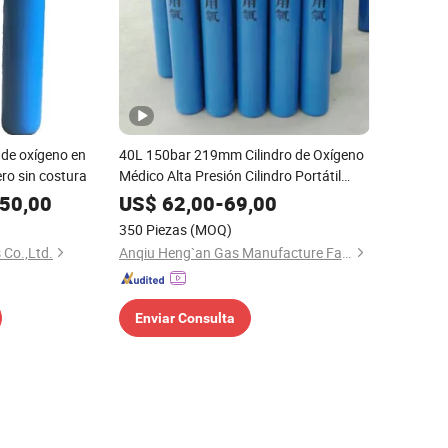
de oxígeno en
40L 150bar 219mm Cilindro de Oxígeno
ero sin costura
Médico Alta Presión Cilindro Portátil
Vacío
50,00
US$
62,00
-
69,00
350 Piezas
(MOQ)
 Co.,Ltd.
Anqiu Heng`an Gas Manufacture Factory
Enviar Consulta