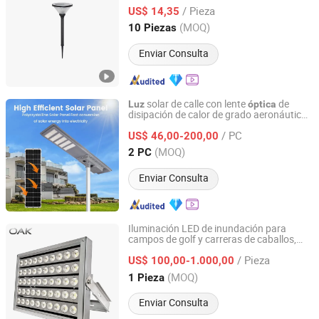
comunitario
/ Pieza
US$ 14,35
Zhejiang, China
Desde 2014
(MOQ)
10 Piezas
Enviar Consulta
solar de calle con lente
de
Luz
óptica
disipación de calor de grado aeronáutico
Zhongshan Hongzhun Lighting Factory
para avenida
/ PC
US$ 46,00-200,00
Guangdong, China
Desde 2025
(MOQ)
2 PC
Enviar Consulta
Iluminación LED de inundación para
campos de golf y carreras de caballos,
Oak Led Co. Ltd
diseño óptico antideslumbrante regulable
/ Pieza
para exteriores
US$ 100,00-1.000,00
Guangdong, China
Desde 2024
(MOQ)
1 Pieza
Enviar Consulta