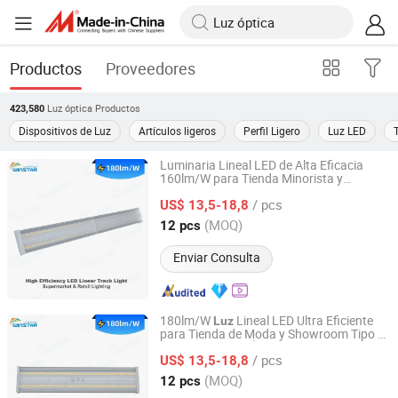
Productos
Proveedores
Luz óptica
Productos
423,580
Dispositivos de Luz
Artículos ligeros
Perfil Ligero
Luz LED
Luminaria Lineal LED de Alta Eficacia
160lm/W para Tienda Minorista y
DONGGUAN WINSTAR POWER TECHNOLOGY LIMITED
Boutique 30W 4800lm Reemplaza el
/ pcs
Diseño Óptico Tradicional 70W CE RoHS
US$ 13,5-18,8
Guangdong, China
Desde 2019
(MOQ)
12 pcs
Enviar Consulta
180lm/W
Lineal LED Ultra Eficiente
Luz
para Tienda de Moda y Showroom Tipo C
DONGGUAN WINSTAR POWER TECHNOLOGY LIMITED
38W 75W Lente Óptica 50% Menor
/ pcs
Consumo de Energía
US$ 13,5-18,8
Guangdong, China
Desde 2019
(MOQ)
12 pcs