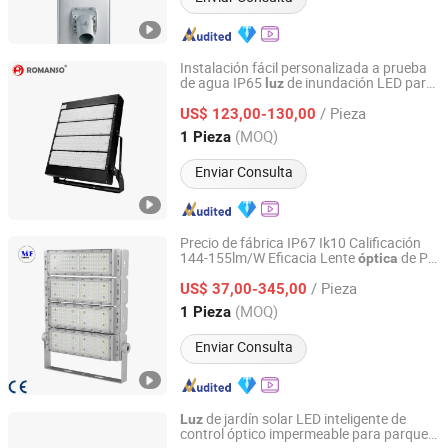
Instalación fácil personalizada a prueba
de agua IP65
de inundación LED para
luz
Shenzhen Romanso Electronic Co., Ltd.
estadio con múltiples lentes ópticos 800W
/ Pieza
luces LED para estadio
US$ 123,00-130,00
Guangdong, China
Desde 2021
(MOQ)
1 Pieza
Enviar Consulta
Precio de fábrica IP67 Ik10 Calificación
144-155lm/W Eficacia Lente
de PC
óptica
Ming Feng Lighting Co.,Ltd.
50, 000h Vida útil
de inundación LED
Luz
/ Pieza
de mástil alto LED
de estadio LED
US$ 37,00-345,00
Luz
Luz
Guangdong, China
Desde 2023
(MOQ)
1 Pieza
Enviar Consulta
de jardín solar LED inteligente de
Luz
control óptico impermeable para parque
Ningbo Sunle Lighting Electric Co., Ltd.