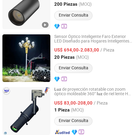
Guangdong, China
Desde 2026
(MOQ)
200 Piezas
Enviar Consulta
Sensor Óptico Inteligente Faro Exterior
LED Diseñado para Hogares Inteligentes
Changzhou Wangkaiyue Lighting Technology Co., Ltd.
Modernos
/ Pieza
US$ 694,00-2.083,00
Jiangsu, China
Desde 2025
(MOQ)
20 Piezas
Enviar Consulta
de proyección rotatable con zoom
Luz
óptico moldeable 360°
de riel lente HD
luz
Dongguan MF Lighting Co., Ltd
con filtros UV CPL ND para iluminación
/ Pieza
comercial de grado museo
US$ 83,00-208,00
Guangdong, China
Desde 2023
(MOQ)
1 Pieza
Enviar Consulta