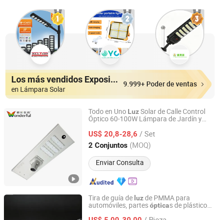
Los más vendidos Expositores
9.999+ Poder de ventas
en Lámpara Solar
Todo en Uno
Solar de Calle Control
Luz
Óptico 60-100W Lámpara de Jardín y
Wuxi Wonderful Online Technology Co., Ltd.
Sendero Brillante Confiable y a Prueba de
/ Set
Agua IP65
US$ 20,8-28,6
Jiangsu, China
Desde 2022
(MOQ)
2 Conjuntos
Enviar Consulta
Tira de guía de
de PMMA para
luz
automóviles, partes
s de plástico
óptica
Sichuan Hengge Optoelectronics Technology Co., Ltd.
para el interior del automóvil
/ Pieza
US$ 5,00-30,00