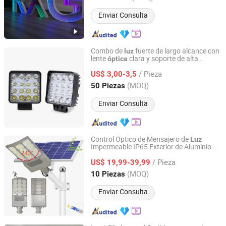
Enviar Consulta
Combo de
fuerte de largo alcance con
luz
lente
clara y soporte de alta
óptica
Huizhou Tianjie Technology Co., Ltd.
resistencia para vehículos de patrulla,
/ Pieza
minería y agricultura.
de trabajo LED
US$ 3,00-3,5
Luz
Guangdong, China
Desde 2023
(MOQ)
50 Piezas
Enviar Consulta
Control Óptico de Mensajero de
Luz
Impermeable IP65 Exterior de Aluminio
Guangzhou Light Messenger Technology Application Co.,
SMD3030 100W 200W 300W 500W 600W
Ltd
/ Pieza
800W Lámpara de Calle Solar LED
US$ 19,99-39,99
Separada
(MOQ)
10 Piezas
Guangdong, China
Desde 2023
Enviar Consulta