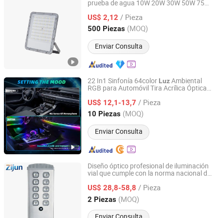
prueba de agua 10W 20W 30W 50W 75W
Market Union Co.,Ltd.
100W 150W 200W 300W 400W Lente
/ Pieza
de aluminio fundido a presión
US$ 2,12
óptica
solución lineal Dob
Guangdong, China
Desde 2010
(MOQ)
500 Piezas
Enviar Consulta
22 In1 Sinfonía 64color
Ambiental
Luz
RGB para Automóvil Tira Acrílica Óptica
Huizhou Chengye Trade Co., Ltd
para el Interior del Automóvil Sinfonía
Luz
/ Pieza
Ambiental para Automóvil
US$ 12,1-13,7
Guangdong, China
Desde 2024
(MOQ)
10 Piezas
Enviar Consulta
Diseño óptico profesional de iluminación
vial que cumple con la norma nacional de
Jiangsu Zijun Optoelectronic Technology Co., Ltd.
iluminación pública para faroles solares
/ Pieza
LED
US$ 28,8-58,8
Jiangsu, China
Desde 2026
(MOQ)
2 Piezas
Enviar Consulta