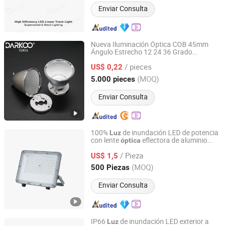
Enviar Consulta
Nueva Iluminación Óptica COB 45mm
Ángulo Estrecho 12 24 36 Grado
Darkoo Optics (Zhongshan) Co., Ltd
Reflector LED SMD Downlight Reflectores
/ pieces
de Aluminio
US$ 0,22
Guangdong, China
Desde 2025
(MOQ)
5.000 pieces
Enviar Consulta
100%
de inundación LED de potencia
Luz
con lente
eflectora de aluminio
óptica
Market Union Co.,Ltd.
fundido a presión 10W 20W 30W 50W
/ Pieza
100W 150W 200W 300W 400W IP66
US$ 1,5
Lineal a prueba de agua Dob
Guangdong, China
Desde 2010
(MOQ)
500 Piezas
Enviar Consulta
IP66
de inundación LED exterior a
Luz