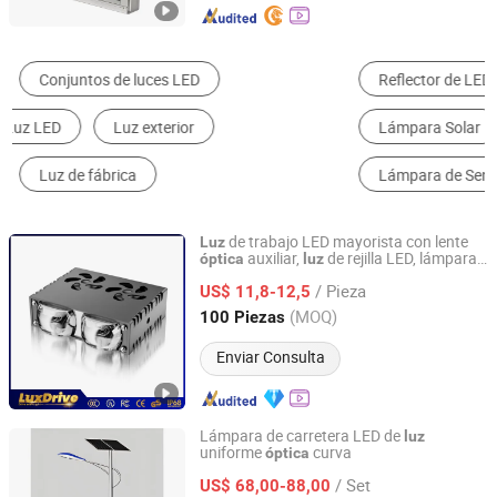
Reflector de LED
Lámpara de Calle de LED
Lámpara Solar
Lámpara de Cabeza Móvil
Lámpara de Sensor
Otra Decoración de Iluminación LED
de trabajo LED mayorista con lente
Luz
auxiliar,
de rejilla LED, lámpara
óptica
luz
Guangzhou Fdn Autolighting Company Limited.
de auto con RGB para 4X4
de niebla
luz
/ Pieza
auxiliar de doble color para offroad
US$ 11,8-12,5
Guangdong, China
Desde 2025
(MOQ)
100 Piezas
Enviar Consulta
Lámpara de carretera LED de
luz
uniforme
curva
óptica
Yangzhou Qiangsheng Electric Co., Ltd.
/ Set
US$ 68,00-88,00