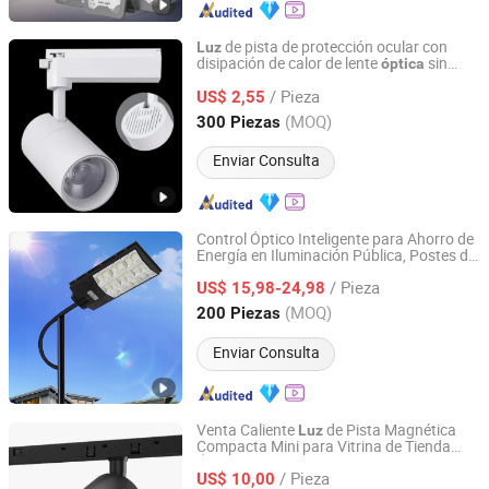
de pista de protección ocular con
Luz
disipación de calor de lente
sin
óptica
Jiaxing Jan-Yo Trade Company Ltd
mantenimiento
/ Pieza
US$ 2,55
Zhejiang, China
Desde 2025
(MOQ)
300 Piezas
Enviar Consulta
Control Óptico Inteligente para Ahorro de
Energía en Iluminación Pública, Postes de
Zhejiang Efon Lighting Co., Ltd.
Luces Solares para Exteriores
/ Pieza
US$ 15,98-24,98
Zhejiang, China
Desde 2023
(MOQ)
200 Piezas
Enviar Consulta
Venta Caliente
de Pista Magnética
Luz
Compacta Mini para Vitrina de Tienda
Jiangmen Keliang Lighting Technology Co., Ltd.
Óptica
/ Pieza
US$ 10,00