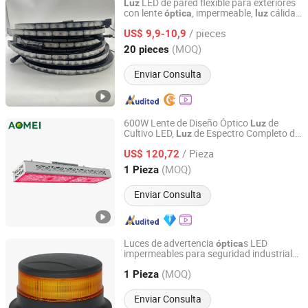
LED de pared flexible para exteriores
Luz
con lente
, impermeable,
cálida
óptica
luz
ShenZhen ibestwork Technology Co., Ltd.
blanca, barra de píxeles lineal
/ pieces
US$ 9,9-10,9
Guangdong, China
Desde 2017
(MOQ)
20 pieces
Enviar Consulta
600W Lente de Diseño Óptico
de
Luz
Cultivo LED,
de Espectro Completo de
Luz
Shenzhen Aomei Lighting Technology Co., Ltd
Profunda Penetración para Agricultura
/ Pieza
Vertical
US$ 120,72
Guangdong, China
Desde 2025
(MOQ)
1 Pieza
Enviar Consulta
Luces de advertencia
s LED
óptica
impermeables para seguridad industrial
Veise (Guang Zhou) Electronics Co., Ltd.
para maleteros ECE R65/ R10 (EMC)
(MOQ)
/SAE J845 Clase 1
1 Pieza
Guangdong, China
Desde 2006
Enviar Consulta