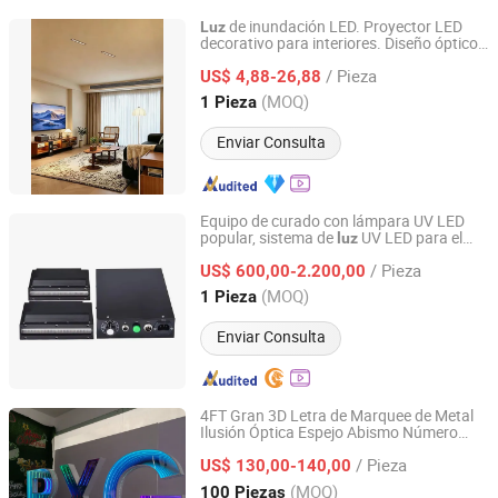
de inundación LED. Proyector LED
Luz
decorativo para interiores. Diseño óptico
Guangzhou Taocan Information Technology Co., Ltd.
antideslumbrante, salida de
cómoda y
luz
/ Pieza
amigable con los ojos
US$ 4,88-26,88
Hunan, China
Desde 2026
(MOQ)
1 Pieza
Enviar Consulta
Equipo de curado con lámpara UV LED
popular, sistema de
UV LED para el
luz
Shenzhen Chengxin Guangjin Precision Technology Co.,
curado de componentes ópticos
Ltd.
/ Pieza
US$ 600,00-2.200,00
(MOQ)
1 Pieza
Guangdong, China
Desde 2023
Enviar Consulta
4FT Gran 3D Letra de Marquee de Metal
Ilusión Óptica Espejo Abismo Número
Lu'an Woma Import and Export Co., Ltd.
Infinito Cumpleaños Boda Fiesta Evento
/ Pieza
de Tiras LED
US$ 130,00-140,00
Luz
Anhui, China
Desde 2024
(MOQ)
100 Piezas