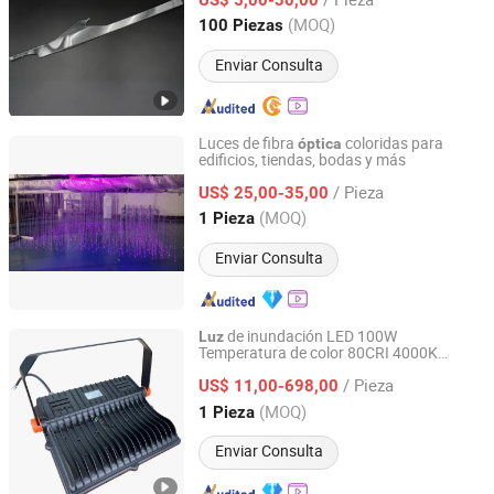
Sichuan, China
Desde 2026
(MOQ)
100 Piezas
Enviar Consulta
Luces de fibra
coloridas para
óptica
edificios, tiendas, bodas y más
Guangzhou Gliszen Technology Co., Ltd
/ Pieza
US$ 25,00-35,00
Guangdong, China
Desde 2023
(MOQ)
1 Pieza
Enviar Consulta
de inundación LED 100W
Luz
Temperatura de color 80CRI 4000K
Shenzhen Boyuanlighting Co.,Ltd.
Distribución
asimétrica 45
óptica
/ Pieza
US$ 11,00-698,00
Guangdong, China
Desde 2019
(MOQ)
1 Pieza
Enviar Consulta