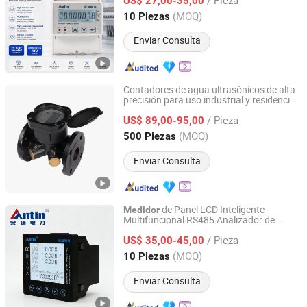
US$ 27,00-35,00
Zhejiang, China
Desde 2022
(MOQ)
10 Piezas
Enviar Consulta
Contadores de agua ultrasónicos de alta
precisión para uso industrial y residencial
Shandong Rongxian Instrument Technology Co., Ltd.
DN50-DN300
/ Pieza
US$ 89,00-95,00
Shandong, China
Desde 2025
(MOQ)
500 Piezas
Enviar Consulta
de Panel LCD Inteligente
Medidor
Multifuncional RS485 Analizador de
Hangzhou Antin Power Technology Co., Ltd.
Potencia TCP
/ Pieza
US$ 35,00-45,00
Zhejiang, China
Desde 2022
(MOQ)
10 Piezas
Enviar Consulta