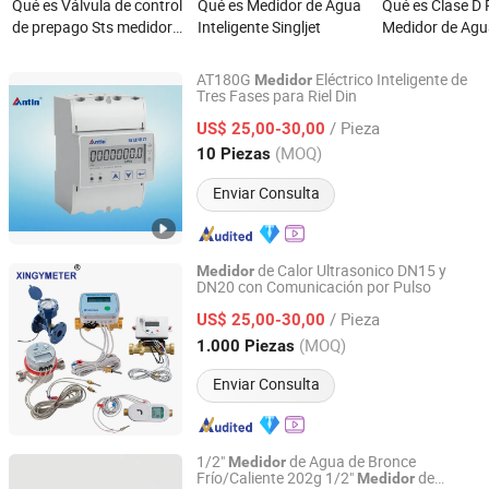
Qué es Válvula de control
Qué es Medidor de Agua
Qué es Clase D
de prepago Sts medidor
Inteligente Singljet
Medidor de Agu
de agua inteligente con
Bronce
AMR
AT180G
Eléctrico Inteligente de
Medidor
Tres Fases para Riel Din
Hangzhou Antin Power Technology Co., Ltd.
/ Pieza
US$ 25,00-30,00
Zhejiang, China
Desde 2022
(MOQ)
10 Piezas
Enviar Consulta
de Calor Ultrasonico DN15 y
Medidor
DN20 con Comunicación por Pulso
Ningbo Xingyuan Meter Technology Co., Ltd.
/ Pieza
US$ 25,00-30,00
Zhejiang, China
Desde 2021
(MOQ)
1.000 Piezas
Enviar Consulta
1/2"
de Agua de Bronce
Medidor
Frío/Caliente 202g 1/2"
de
Medidor
Ningbo Yuxing Water Meter Company Limited