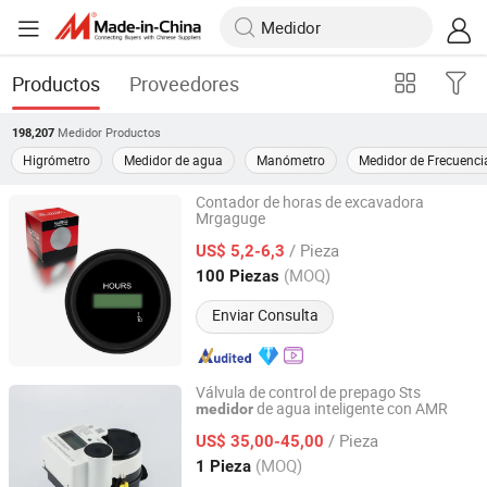
Productos
Proveedores
Medidor
Productos
198,207
Higrómetro
Medidor de agua
Manómetro
Medidor de Frecuenci
Contador de horas de excavadora
Mrgaguge
Wenzhou Wenle Supply Chain Management Co., Ltd.
/ Pieza
US$ 5,2-6,3
Zhejiang, China
Desde 2026
(MOQ)
100 Piezas
Enviar Consulta
Válvula de control de prepago Sts
de agua inteligente con AMR
medidor
NINGBO WATER METER(GROUP) CO., LTD.
/ Pieza
US$ 35,00-45,00
Zhejiang, China
Desde 2014
(MOQ)
1 Pieza