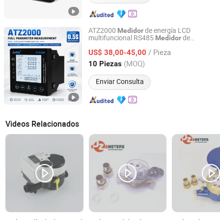
ATZ2000
de energía LCD
Medidor
multifuncional RS485
de
Medidor
Hangzhou Antin Power Technology Co., Ltd.
potencia TCP
/ Pieza
US$ 38,00-45,00
Zhejiang, China
Desde 2022
(MOQ)
10 Piezas
Enviar Consulta
Videos Relacionados