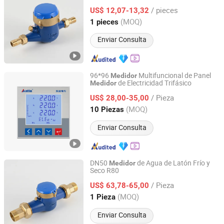
Viento Seco de Múltiples Chorro Clase
/ pieces
B/C R160
de Agua Fría de Latón
US$ 12,07-13,32
Medidor
Zhejiang, China
Desde 2024
(MOQ)
1 pieces
Enviar Consulta
96*96
Multifuncional de Panel
Medidor
de Electricidad Trifásico
Medidor
Hangzhou Antin Power Technology Co., Ltd.
/ Pieza
US$ 28,00-35,00
Zhejiang, China
Desde 2022
(MOQ)
10 Piezas
Enviar Consulta
DN50
de Agua de Latón Frío y
Medidor
Seco R80
Ningbo Yuxing Water Meter Company Limited
/ Pieza
US$ 63,78-65,00
Zhejiang, China
Desde 2024
(MOQ)
1 Pieza
Enviar Consulta