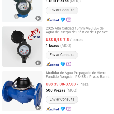
Zhejiang, China
Desde 2021
(MOQ)
1.000 Piezas
Enviar Consulta
2025 Alta Calidad 15mm
de
Medidor
Agua de Cuerpo de Plástico de Tipo Seco
Ningbo Yuxing Water Meter Company Limited
Multi Jet
/ boxes
US$ 5,98-7,5
Zhejiang, China
Desde 2024
(MOQ)
1 boxes
Enviar Consulta
de Agua Prepagado de Hierro
Medidor
Fundido Rongxian RS485 a Precio Barato
Shandong Rongxian Instrument Technology Co., Ltd.
Lxsy-50
/ Pieza
US$ 35,00-37,00
Shandong, China
Desde 2025
(MOQ)
500 Piezas
Enviar Consulta