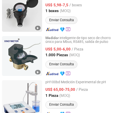
Agua de Cuerpo de Plástico de Tipo Seco
/ boxes
Multi Jet
US$ 5,98-7,5
Zhejiang, China
Desde 2024
(MOQ)
1 boxes
Enviar Consulta
inteligente de tipo seco de chorro
Medidor
único para Mbus, RS485, salida de pulso
Ningbo Xingyuan Meter Technology Co., Ltd.
/ Pieza
US$ 5,00-6,00
Zhejiang, China
Desde 2021
(MOQ)
1.000 Piezas
Enviar Consulta
pH100bd Medición Experimental de pH
REX (Shanghai) Technology Co., Ltd.
/ Pieza
US$ 65,00-75,00
(MOQ)
1 Pieza
Shanghai, China
Desde 2024
Enviar Consulta