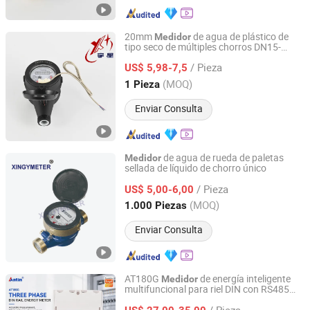
20mm
de agua de plástico de
Medidor
tipo seco de múltiples chorros DN15-
Ningbo Yuxing Water Meter Company Limited
DN50 R100
/ Pieza
US$ 5,98-7,5
Zhejiang, China
Desde 2024
(MOQ)
1 Pieza
Enviar Consulta
de agua de rueda de paletas
Medidor
sellada de líquido de chorro único
Ningbo Xingyuan Meter Technology Co., Ltd.
/ Pieza
US$ 5,00-6,00
Zhejiang, China
Desde 2021
(MOQ)
1.000 Piezas
Enviar Consulta
AT180G
de energía inteligente
Medidor
multifuncional para riel DIN con RS485
Hangzhou Antin Power Technology Co., Ltd.
Modbus
/ Pieza