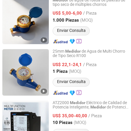
de agua de rueda de paletas de
Medidor
tipo seco de múltiples chorros
Ningbo Xingyuan Meter Technology Co., Ltd.
/ Pieza
US$ 5,00-6,00
Zhejiang, China
Desde 2021
(MOQ)
1.000 Piezas
Enviar Consulta
25mm
de Agua de Multi Chorro
Medidor
de Tipo Seco R100
Ningbo Yuxing Water Meter Company Limited
/ Pieza
US$ 22,1-24,1
Zhejiang, China
Desde 2024
(MOQ)
1 Pieza
Enviar Consulta
ATZ2000
Eléctrico de Calidad de
Medidor
Potencia Inteligente,
de Potencia
Medidor
Hangzhou Antin Power Technology Co., Ltd.
Trifásico
/ Pieza
US$ 35,00-40,00
Zhejiang, China
Desde 2022
(MOQ)
10 Piezas