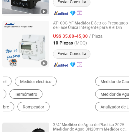
Enviar Consulta
AT100G-YF
Eléctrico Prepagado
Medidor
de Fase Única Inteligente para Riel Din
Hangzhou Antin Power Technology Co., Ltd.
/ Pieza
US$ 35,00-45,00
Zhejiang, China
Desde 2022
(MOQ)
10 Piezas
Enviar Consulta
Medidor de Caudal
Medidor de Energía y Medidor de Potencia
Medidor de Agua
Máquina de Prueba
Analizador de Líquido
Medidor de Nivel de Líquido
3/4"
de Agua de Plástico 2025
Medidor
de Agua DN20mm
de
Medidor
Medidor
Ningbo Yuxing Water Meter Company Limited