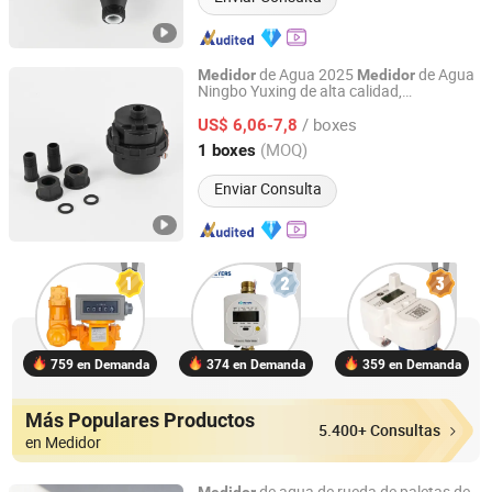
de Agua 2025
de Agua
Medidor
Medidor
Ningbo Yuxing de alta calidad,
Ningbo Yuxing Water Meter Company Limited
volumétrico de pistón rotativo, cuerpo de
/ boxes
plástico,
de agua de plástico y
US$ 6,06-7,8
medidor
latón, clase B/C,
de agua de
medidor
Zhejiang, China
Desde 2024
(MOQ)
1 boxes
pistón rotativo
Enviar Consulta
759 en Demanda
374 en Demanda
359 en Demanda
Más Populares Productos
5.400+ Consultas
en Medidor