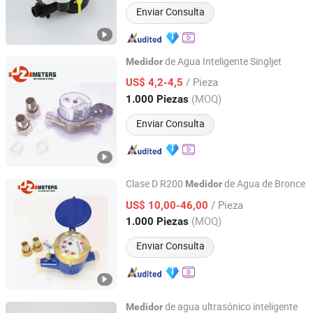
Enviar Consulta
de Agua Inteligente Singljet
Medidor
Ningbo Jingzhou Meters industrial &Trading Co., Ltd.
/ Pieza
US$ 4,2-4,5
(MOQ)
1.000 Piezas
Zhejiang, China
Desde 2025
Enviar Consulta
Clase D R200
de Agua de Bronce
Medidor
Ningbo Jingzhou Meters industrial &Trading Co., Ltd.
/ Pieza
US$ 10,00-46,00
(MOQ)
1.000 Piezas
Zhejiang, China
Desde 2025
Enviar Consulta
de agua ultrasónico inteligente
Medidor