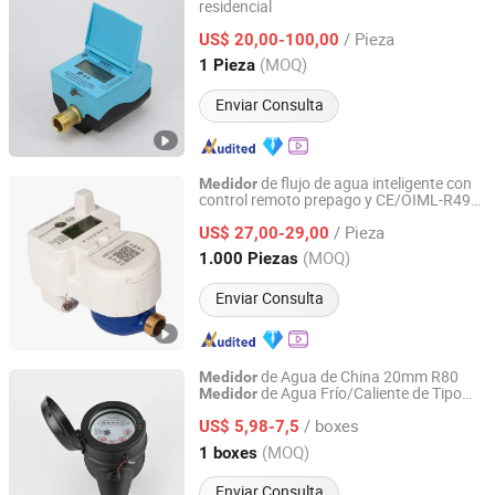
residencial
NINGBO WATER METER(GROUP) CO., LTD.
/ Pieza
US$ 20,00-100,00
Zhejiang, China
Desde 2014
(MOQ)
1 Pieza
Enviar Consulta
de flujo de agua inteligente con
Medidor
control remoto prepago y CE/OIML-R49
Shandong Rongxian Instrument Technology Co., Ltd.
certificación DN15
/ Pieza
US$ 27,00-29,00
Shandong, China
Desde 2025
(MOQ)
1.000 Piezas
Enviar Consulta
de Agua de China 20mm R80
Medidor
de Agua Frío/Caliente de Tipo
Medidor
Ningbo Yuxing Water Meter Company Limited
Seco de Multi Chorro con Cuerpo de
/ boxes
Plástico
US$ 5,98-7,5
Zhejiang, China
Desde 2024
(MOQ)
1 boxes
Enviar Consulta