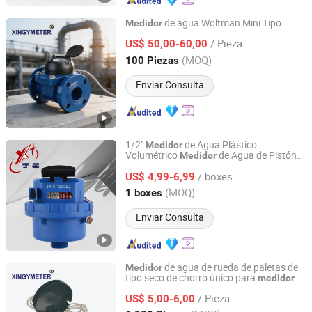
de agua Woltman Mini Tipo
Medidor
Ningbo Xingyuan Meter Technology Co., Ltd.
/ Pieza
US$ 50,00-60,00
(MOQ)
100 Piezas
Zhejiang, China
Desde 2021
Enviar Consulta
1/2"
de Agua Plástico
Medidor
Volumétrico
de Agua de Pistón
Medidor
Ningbo Yuxing Water Meter Company Limited
Rotativo Clase B/C R80-R200
/ boxes
US$ 4,99-6,99
Zhejiang, China
Desde 2024
(MOQ)
1 boxes
Enviar Consulta
de agua de rueda de paletas de
Medidor
tipo seco de chorro único para
medidor
Ningbo Xingyuan Meter Technology Co., Ltd.
inteligente
/ Pieza
US$ 5,00-6,00