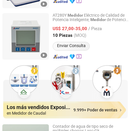
AT280Y
Eléctrico de Calidad de
Medidor
Potencia Inteligente,
de Potencia
Medidor
Hangzhou Antin Power Technology Co., Ltd.
Trifásico
/ Pieza
US$ 27,00-35,00
Zhejiang, China
Desde 2022
(MOQ)
10 Piezas
Enviar Consulta
Los más vendidos Expositores
9.999+ Poder de ventas
en Medidor de Caudal
Contador de agua de tipo seco de
múltiples chorros Lxsc-Gk