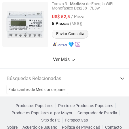
Tomzn 3 -
de Energía WiFi
Medidor
Monofásico Dts238 - 7L3w
Zhejiang Tongzheng Electric Co., Ltd.
/ Pieza
US$ 52,5
Zhejiang, China
Desde 2025
(MOQ)
5 Piezas
Enviar Consulta
Ver Más
Búsquedas Relacionadas
Fabricantes de Medidor de panel
Fabricantes de Medidor eléctrico
Productos Populares
Precio de Productos Populares
Productos Populares al por Mayor
Comprador de Estrella
Fabricantes de Parte Medidor
Fabricantes de Termómetro
Sitio de PC
Perspectivas
Sobre
Acuerdo de Usuario
Política de Privacidad
Contacto
Medidor de Calibre Fábricas
Rompeador Fábricas