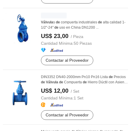
Válvula
s
de
compuerta industriales
de
alta calidad 1-
1/2"-24"
de
uso en China DN1200 ...
US$ 23,00
/ Pieza
Cantidad Mínima:
50 Piezas
Contactar al Proveedor
DIN3352 DN40-2000mm Pn10 Pn16 Lista
de
Precios
de
Válvula
de
Compuerta
de
Hierro Dúctil con Asiento
...
US$ 12,00
/ Set
Cantidad Mínima:
1 Set
Contactar al Proveedor