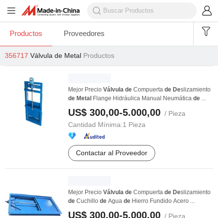
Productos
Proveedores
356717
Válvula de Metal
Productos
Mejor Precio
Válvula
de
Compuerta
de
De
slizamiento
de
Metal
Flange Hidráulica Manual Neumática
de
...
US$ 300,00-5.000,00
/ Pieza
Cantidad Mínima:
1 Pieza
Contactar al Proveedor
Mejor Precio
Válvula
de
Compuerta
de
De
slizamiento
de
Cuchillo
de
Agua
de
Hierro Fundido Acero ...
US$ 300,00-5.000,00
/ Pieza