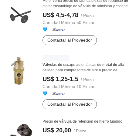
Mejor venta precio
de
fábrica piezas
de
repuesto
de
motor ensamblaje
de
válvula
de
admisión y escape ...
US$ 4,5-4,78
/ Pieza
Cantidad Mínima:
50 Piezas
Contactar al Proveedor
Válvula
s
de
escape automáticas
de
metal
de
alta
calidad para compresores
de
aire a precio
de
...
US$ 1,25-1,5
/ Pieza
Cantidad Mínima:
10 Piezas
Contactar al Proveedor
Precio
de
válvula
de
retención
de
hierro fundido
US$ 20,00
/ Pieza