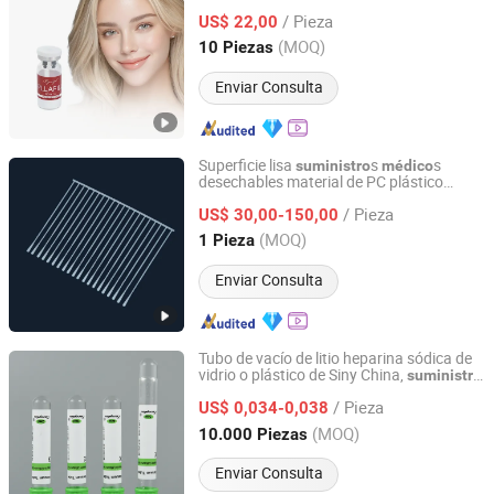
365mg Polvo de Plla
Suministro
Médico
LIMITED
/ Pieza
US$ 22,00
(MOQ)
10 Piezas
Shanghai, China
Desde 2009
Enviar Consulta
Superficie lisa
s
s
suministro
médico
desechables material de PC plástico
Hangzhou Jinfa Technology Co., Ltd.
hisopo faríngeo
/ Pieza
US$ 30,00-150,00
Zhejiang, China
Desde 2025
(MOQ)
1 Pieza
Enviar Consulta
Tubo de vacío de litio heparina sódica de
vidrio o plástico de Siny China,
suministro
Ningbo Siny Medical Technology Co., Ltd.
a buen precio
médico
/ Pieza
US$ 0,034-0,038
Zhejiang, China
Desde 2014
(MOQ)
10.000 Piezas
Enviar Consulta