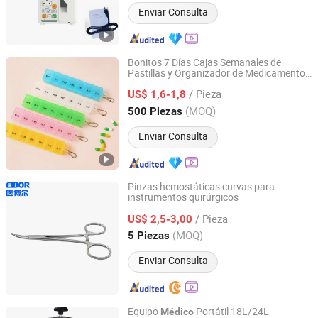
Enviar Consulta
Bonitos 7 Días Cajas Semanales de
Pastillas y Organizador de Medicamentos
Hangzhou Wehere Medical Technology Co., Ltd.
Suministro
Médico
/ Pieza
US$ 1,6-1,8
Zhejiang, China
Desde 2020
(MOQ)
500 Piezas
Enviar Consulta
Pinzas hemostáticas curvas para
instrumentos quirúrgicos
CHINA HUAMEI MEDICAL INSTRUMENT CO., LTD.
/ Pieza
US$ 2,5-3,00
Shanghai, China
Desde 2005
(MOQ)
5 Piezas
Enviar Consulta
Equipo
Portátil 18L/24L
Médico