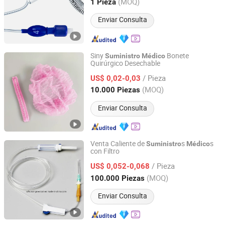
Guangdong, China
Desde 2025
(MOQ)
1 Pieza
Enviar Consulta
Siny
Bonete
Suministro
Médico
Quirúrgico Desechable
Ningbo Siny Medical Technology Co., Ltd.
/ Pieza
US$ 0,02-0,03
Zhejiang, China
Desde 2014
(MOQ)
10.000 Piezas
Enviar Consulta
Venta Caliente de
s
s
Suministro
Médico
con Filtro
Weifang Huaxing Medical Instruments Co., Ltd.
/ Pieza
US$ 0,052-0,068
Shandong, China
Desde 2015
(MOQ)
100.000 Piezas
Enviar Consulta