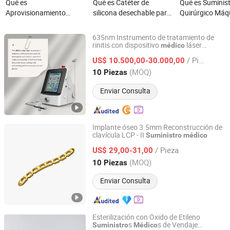
Qué es
Qué es Catéter de
Qué es Suminis
Aprovisionamiento
silicona desechable para
Quirúrgico Máq
médico desechable
uso médico en cirugía
Médica Produc
aprobado por ISO/Ce con
con rayos X
Médicos Desec
635nm Instrumento de tratamiento de
aguja
Anestesia Venti
rinitis con dispositivo
láser
médico
Gigaalaser Company Ltd
de fábrica
suministro
Circuito de Res
/ Pieza
US$ 10.500,00-30.000,00
Corrugado Expa
Hubei, China
Desde 2025
(MOQ)
10 Piezas
Liso UCI Ventil
Enviar Consulta
Implante óseo 3.5mm Reconstrucción de
clavícula LCP - II
Suministro
médico
CHANGZHOU XIETONG INDUSTRIES CO., LTD.
/ Pieza
US$ 29,00-31,00
Jiangsu, China
Desde 2022
(MOQ)
10 Piezas
Enviar Consulta
Esterilización con Óxido de Etileno
s
s de Vendaje
Suministro
Médico
Hangzhou Singclean Medical Products Co., Ltd.