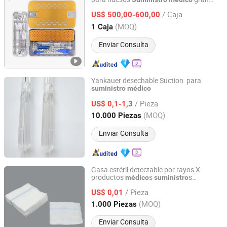
Suzhou Youbetter Medical Apparatus Co., Ltd.
fragmento con ISO13485 en China
/ Caja
US$ 500,00-600,00
Jiangsu, China
Desde 2022
(MOQ)
1 Caja
Enviar Consulta
Yankauer desechable Suction para
suministro
médico
Qingdao Caremax Medical Technology Co., Ltd.
/ Pieza
US$ 0,1-1,3
Shandong, China
Desde 2017
(MOQ)
10.000 Piezas
Enviar Consulta
Gasa estéril detectable por rayos X
productos
s
s
médico
suministro
Shanghai Senyou Medical Supply Co., Ltd
hospitalarios OEM
/ Pieza
US$ 0,01
Shanghai, China
Desde 2026
(MOQ)
1.000 Piezas
Enviar Consulta