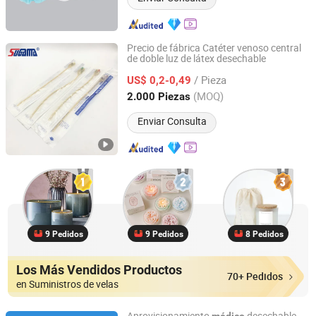
Precio de fábrica Catéter venoso central
de doble luz de látex desechable
Yangzhou Super Union Import & Export Co., Ltd.
/ Pieza
US$ 0,2-0,49
Jiangsu, China
Desde 2020
(MOQ)
2.000 Piezas
Enviar Consulta
9 Pedidos
9 Pedidos
8 Pedidos
Los Más Vendidos Productos
70+ Pedidos
en Suministros de velas