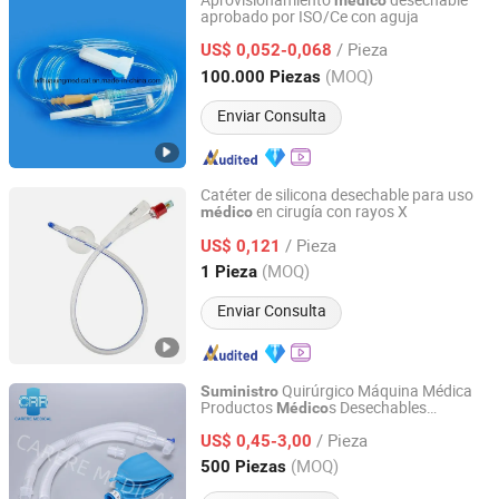
Aprovisionamiento
desechable
médico
aprobado por ISO/Ce con aguja
Weifang Huaxing Medical Instruments Co., Ltd.
/ Pieza
US$ 0,052-0,068
Shandong, China
Desde 2015
(MOQ)
100.000 Piezas
Enviar Consulta
Catéter de silicona desechable para uso
en cirugía con rayos X
médico
Guangzhou Medisys Technology Co., Ltd.
/ Pieza
US$ 0,121
Guangdong, China
Desde 2025
(MOQ)
1 Pieza
Enviar Consulta
Quirúrgico Máquina Médica
Suministro
Productos
s Desechables
Médico
Shaoxing Carere Medical Appliance Co., Ltd.
Anestesia Ventilador Circuito de
/ Pieza
Respiración Corrugado Expandible Liso
US$ 0,45-3,00
UCI Ventilador
Zhejiang, China
Desde 2020
(MOQ)
500 Piezas