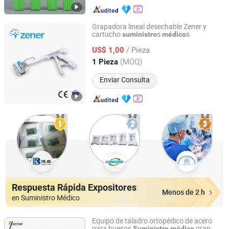
Grapadora lineal desechable Zener y
cartucho
s
s
suministro
médico
Zener Medtec (Changzhou) Co., Ltd.
/ Pieza
US$ 1,00
Jiangsu, China
Desde 2020
(MOQ)
1 Pieza
Enviar Consulta
Respuesta Rápida Expositores
Menos de 2 h
en Suministro Médico
Equipo de taladro ortopédico de acero
para huesos
gran
Suministro
médico