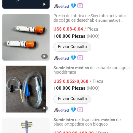
Precio de fábrica de Siny tubo activador
de coágulos desechable
s
suministro
Ningbo Siny Medical Technology Co., Ltd.
s con CE ISO
médico
/ Pieza
US$ 0,03-0,04
Zhejiang, China
Desde 2014
(MOQ)
100.000 Piezas
Enviar Consulta
desechable con aguja
Suministro
médico
hipodérmica
Weifang Huaxing Medical Instruments Co., Ltd.
/ Pieza
US$ 0,052-0,068
Shandong, China
Desde 2015
(MOQ)
100.000 Piezas
Enviar Consulta
de dispositivo
de
Suministro
médico
placa ortopédica con bloqueo
Suzhou Youbetter Medical Apparatus Co., Ltd.
/ Pieza