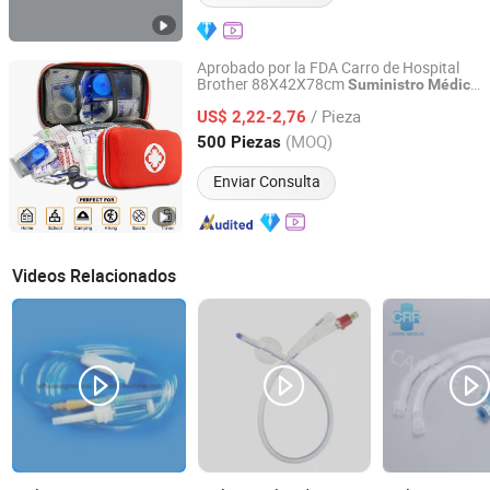
Aprobado por la FDA Carro de Hospital
Brother 88X42X78cm
Suministro
Médico
SH Brother Co., Ltd.
de Shanghái Táctico de Supervivencia
/ Pieza
US$ 2,22-2,76
Shanghai, China
Desde 2023
(MOQ)
500 Piezas
Enviar Consulta
Videos Relacionados