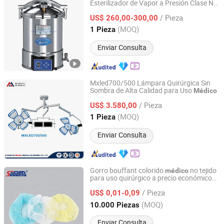
Esterilizador de Vapor a Presión Clase N
NANJING ARCHMED MEDICAL EQUIPMENT CO., LTD.
con Microcomputadora Automática
/ Pieza
US$ 260,00-300,00
Jiangsu, China
Desde 2022
(MOQ)
1 Pieza
Enviar Consulta
Mxled700/500 Lámpara Quirúrgica Sin
Sombra de Alta Calidad para Uso
Médico
Shandong Mingxu Medical Equipment Co., Ltd.
/ Pieza
US$ 3.580,00
Shandong, China
Desde 2024
(MOQ)
1 Pieza
Enviar Consulta
Gorro bouffant colorido
no tejido
médico
para uso quirúrgico a precio económico
Yangzhou Super Union Medical Material Co., Ltd.
en hospital
/ Pieza
US$ 0,01-0,09
Jiangsu, China
Desde 2011
(MOQ)
10.000 Piezas
Enviar Consulta