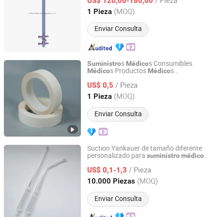
US$ 120,00-180,00
Jiangsu, China
Desde 2022
(MOQ)
1 Pieza
Enviar Consulta
s
s Consumibles
Suministro
Médico
s Productos
s
Médico
Médico
Shanghai Senyou Medical Supply Co., Ltd
Desechables
/ Pieza
US$ 0,5
Shanghai, China
Desde 2026
(MOQ)
1 Pieza
Enviar Consulta
Suction Yankauer de tamaño diferente
personalizado para
suministro
médico
Qingdao Caremax Medical Technology Co., Ltd.
/ Pieza
US$ 0,1-1,3
Shandong, China
Desde 2017
(MOQ)
10.000 Piezas
Enviar Consulta