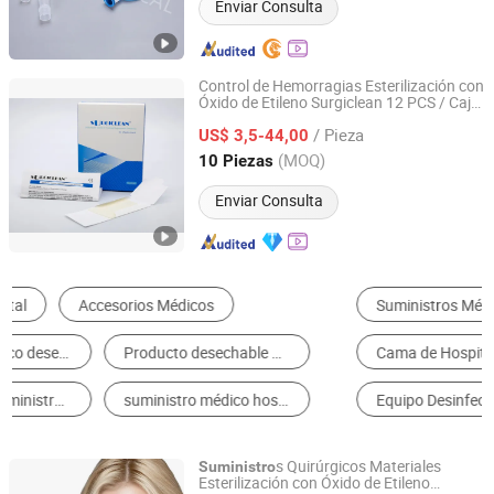
Enviar Consulta
Control de Hemorragias Esterilización con
Óxido de Etileno Surgiclean 12 PCS / Caja
Hangzhou Singclean Medical Products Co., Ltd.
Vendaje Quirúrgico
s
s
Suministro
Médico
/ Pieza
US$ 3,5-44,00
Zhejiang, China
Desde 2016
(MOQ)
10 Piezas
Enviar Consulta
Suministros Médicos Desechables
Equipo de Diagnóstico Médico
Cama de Hospital
Equipo Quirúrgico
Equipo Desinfectado y Esterilizador
Instrumento Quirúrgico
s Quirúrgicos Materiales
Suministro
Esterilización con Óxido de Etileno
SHANGHAI BIOHA BIOLOGICAL TECHNOLOGY COMPANY