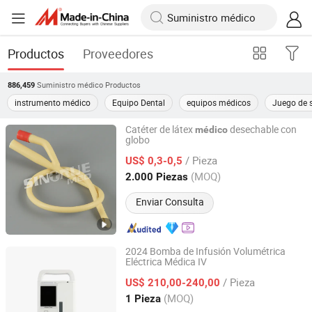
Productos
Proveedores
Suministro médico
Productos
886,459
instrumento médico
Equipo Dental
equipos médicos
Juego de s
Catéter de látex
desechable con
médico
globo
Ningbo Sintrue Medical Instruments Co., Ltd.
/ Pieza
US$ 0,3-0,5
Zhejiang, China
Desde 2020
(MOQ)
2.000 Piezas
Enviar Consulta
2024 Bomba de Infusión Volumétrica
Eléctrica Médica IV
Qingdao Ciye Import & Export Co., Ltd.
/ Pieza
US$ 210,00-240,00
Shandong, China
Desde 2016
(MOQ)
1 Pieza