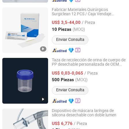
Fabricar Materiales Quirúrgicos
Surgiclean 12 PCS / Caja Vendaje
Hangzhou Singclean Medical Products Co., Ltd.
s
s
Suministro
Médico
/ Pieza
US$ 3,5-44,00
Zhejiang, China
Desde 2016
(MOQ)
10 Piezas
Enviar Consulta
Taza de recolección de orina de cuerpo de
PP desechable personalizada de OEM
Hangzhou Jinfa Technology Co., Ltd.
s
s
suministro
médico
/ Pieza
US$ 0,03-0,065
Zhejiang, China
Desde 2025
(MOQ)
500 Piezas
Enviar Consulta
Dispositivo de máscara laríngea de
silicona desechable con doble lumen
Guangzhou Medisys Technology Co., Ltd.
/ Pieza
US$ 6,776