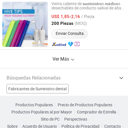
Venta caliente de
s
s
suministro
médico
desechables de conducto salival de alta
Foshan Gladent Medical Instrument Co., Ltd.
calidad
/ Pieza
US$ 1,85-2,16
Guangdong, China
Desde 2012
(MOQ)
200 Piezas
Enviar Consulta
Ver Más
Búsquedas Relacionadas
Fabricantes de Suministro dental
Fabricantes de Accesorios Médicos
Productos Populares
Precio de Productos Populares
Productos Populares al por Mayor
Comprador de Estrella
Fabricantes de Producto médico desechable
Sitio de PC
Perspectivas
Sobre
Acuerdo de Usuario
Política de Privacidad
Contacto
Fabricantes de Producto desechable médico