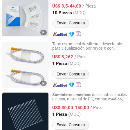
Hemostático Trauma de Dos Años
/ Pieza
US$ 3,5-44,00
Zhejiang, China
Desde 2016
(MOQ)
10 Piezas
Enviar Consulta
Tubo estomacal de silicona desechable
para visualización por rayos X con
Guangzhou Medisys Technology Co., Ltd.
certificado CE
/ Pieza
US$ 3,262
Guangdong, China
Desde 2025
(MOQ)
1 Pieza
Enviar Consulta
s
s desechables fáciles
Suministro
médico
de usar, material de PC, campo
,
médico
Hangzhou Jinfa Technology Co., Ltd.
hisopo faríngeo
/ Pieza
US$ 30,00-150,00
Zhejiang, China
Desde 2025
(MOQ)
1 Pieza
Enviar Consulta