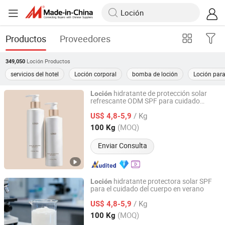
Productos
Proveedores
Loción
Productos
349,050
servicios del hotel
Loción corporal
bomba de loción
Loción para 
hidratante de protección solar
Loción
refrescante ODM SPF para cuidado
Sanli Biotechnology (Dalian) Co., Ltd
corporal de la serie de protección al aire
/ Kg
libre
US$ 4,8-5,9
Liaoning, China
Desde 2025
(MOQ)
100 Kg
Enviar Consulta
hidratante protectora solar SPF
Loción
para el cuidado del cuerpo en verano
Sanli Biotechnology (Dalian) Co., Ltd
/ Kg
US$ 4,8-5,9
Liaoning, China
Desde 2025
(MOQ)
100 Kg