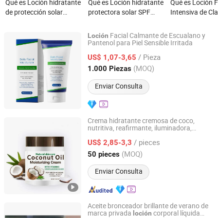
Qué es Loción hidratante
Qué es Loción hidratante
Qué es Loción F
de protección solar
protectora solar SPF
Intensiva de Cl
refrescante ODM SPF
para el cuidado del
Extracto de Raí
para cuidado corporal de
cuerpo en verano
Paeonia Albiflo
Facial Calmante de Escualano y
Loción
la serie de protección al
Intensiva para 
Pantenol para Piel Sensible Irritada
Shenzhen Bangjiarui Technology Co., Ltd.
aire libre
/ Pieza
US$ 1,07-3,65
Guangdong, China
Desde 2022
(MOQ)
1.000 Piezas
Enviar Consulta
Crema hidratante cremosa de coco,
nutritiva, reafirmante, iluminadora,
Hangzhou JUKO Beauty Cosmetics Co., Ltd
control de aceite
/ pieces
US$ 2,85-3,3
Zhejiang, China
Desde 2025
(MOQ)
50 pieces
Enviar Consulta
Aceite bronceador brillante de verano de
marca privada
corporal líquida
loción
Hainan Fuwang Industrial Co., Ltd.