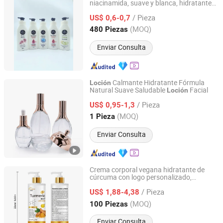
niacinamida, suave y blanca, hidratante
Shantou Haiheng Cosmetic Co., Ltd.
en otoño e invierno
/ Pieza
US$ 0,6-0,7
Guangdong, China
Desde 2018
(MOQ)
480 Piezas
Enviar Consulta
Calmante Hidratante Fórmula
Loción
Natural Suave Saludable
Facial
Loción
Guangzhou Meikou Biotechnology Co., Ltd.
/ Pieza
US$ 0,95-1,3
Guangdong, China
Desde 2024
(MOQ)
1 Pieza
Enviar Consulta
Crema corporal vegana hidratante de
cúrcuma con logo personalizado,
Guangzhou Runben Source Biotech Co., Ltd
reafirmante, blanqueadora, lociones
/ Pieza
corporales con vitamina C para mujeres y
US$ 1,88-4,38
hombres
Guangdong, China
Desde 2026
(MOQ)
100 Piezas
Enviar Consulta