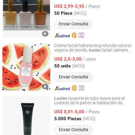
arena rápida
/ Piece
US$ 2,99-3,95
Hainan, China
Desde 2007
(MOQ)
50 Piece
Enviar Consulta
Crema facial hidratante profunda natural
vegana de sandía,
facial calmante
loción
Shenzhen Huazhong Sun May Technology Co., Ltd
para una piel radiante
/ units
US$ 2,5-3,00
Guangdong, China
Desde 2024
(MOQ)
50 units
Enviar Consulta
corporal en tubo suave para el
Loción
cuidado de la piel en la habitación de
BLK Corporation
huéspedes del hotel
/ Pieza
US$ 0,01-5,00
Jiangsu, China
Desde 2010
(MOQ)
5.000 Piezas
Enviar Consulta