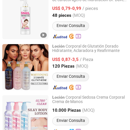
Shantou S. E. Z. Baojie Industry Co., Ltd.
utilizada en la piel
/ pieces
US$ 0,79-0,99
Guangdong, China
Desde 2025
(MOQ)
48 pieces
Enviar Consulta
Corporal de Glutatión Dorado
Loción
Hidratante, Aclaradora y Reafirmante
Shandong Shiyi Trading Co., Ltd.
/ Pieza
US$ 0,87-3,5
Shandong, China
Desde 2025
(MOQ)
120 Piezas
Enviar Consulta
Corporal Sedosa Crema Corporal
Loción
Crema de Manos
Hangzhou Huiji Biotechnology Co., Ltd.
(MOQ)
10.000 Piezas
Zhejiang, China
Desde 2009
Enviar Consulta