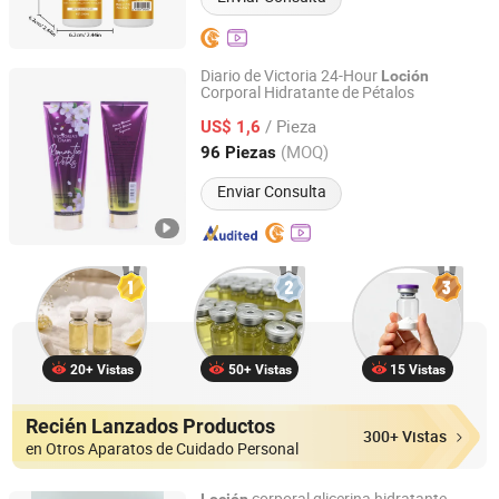
Diario de Victoria 24-Hour
Loción
Corporal Hidratante de Pétalos
Guangzhou Danjia Cosmetics Co., Ltd.
/ Pieza
US$ 1,6
Guangdong, China
Desde 2014
(MOQ)
96 Piezas
Enviar Consulta
20+ Vistas
50+ Vistas
15 Vistas
Recién Lanzados Productos
300+ Vistas
en Otros Aparatos de Cuidado Personal