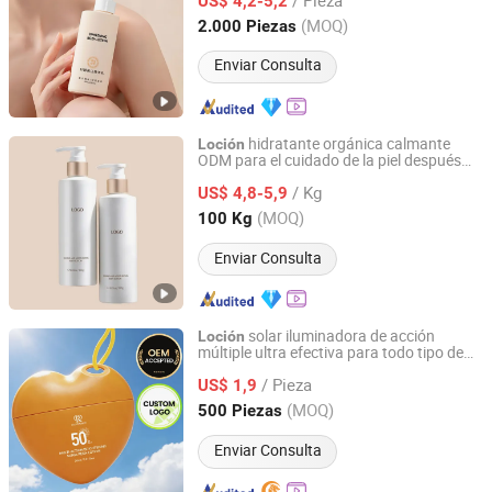
US$ 4,2-5,2
Guangdong, China
Desde 2026
(MOQ)
2.000 Piezas
Enviar Consulta
hidratante orgánica calmante
Loción
ODM para el cuidado de la piel después
Sanli Biotechnology (Dalian) Co., Ltd
del sol en colecciones de verano
/ Kg
US$ 4,8-5,9
Liaoning, China
Desde 2025
(MOQ)
100 Kg
Enviar Consulta
solar iluminadora de acción
Loción
múltiple ultra efectiva para todo tipo de
GUANGZHOU BANGTING COSMETICS CO., LTD.
piel
/ Pieza
US$ 1,9
Guangdong, China
Desde 2025
(MOQ)
500 Piezas
Enviar Consulta