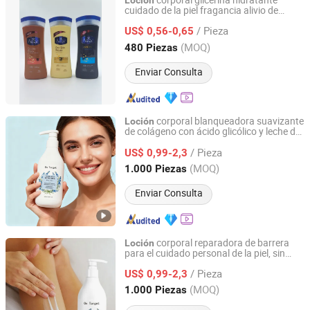
corporal glicerina hidratante
Loción
cuidado de la piel fragancia alivio de
Shantou Haiheng Cosmetic Co., Ltd.
picazón hidratación crema hidratante
/ Pieza
US$ 0,56-0,65
Guangdong, China
Desde 2018
(MOQ)
480 Piezas
Enviar Consulta
corporal blanqueadora suavizante
Loción
de colágeno con ácido glicólico y leche de
Guangzhou Yiyi Biotechnology Co., Ltd.
cabra para el cuidado de la piel después
/ Pieza
del entrenamiento
US$ 0,99-2,3
Guangdong, China
Desde 2024
(MOQ)
1.000 Piezas
Enviar Consulta
corporal reparadora de barrera
Loción
para el cuidado personal de la piel, sin
Guangzhou Yiyi Biotechnology Co., Ltd.
fragancia, para la queratosis pilaris y
/ Pieza
blanqueamiento de la piel
US$ 0,99-2,3
Guangdong, China
Desde 2024
(MOQ)
1.000 Piezas