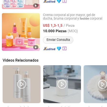
Crema corporal al por mayor, gel de
ducha, bruma corporal y
corporal
loción
Health & Beyond Health Technology (Suzhou) Co.,Ltd
/ Pieza
US$ 1,3-1,5
Jiangsu, China
Desde 2023
(MOQ)
10.000 Piezas
Enviar Consulta
Videos Relacionados