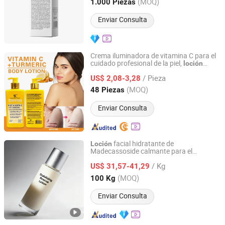
Guangdong, China
Desde 2022
(MOQ)
1.000 Piezas
Enviar Consulta
Crema iluminadora de vitamina C para el
cuidado profesional de la piel,
loción
Shandong Shiyi Trading Co., Ltd.
corporal blanqueadora y efectiva
/ Pieza
US$ 2,08-3,28
Shandong, China
Desde 2025
(MOQ)
48 Piezas
Enviar Consulta
facial hidratante de
Loción
Madecassoside calmante para el
Sanli Biotechnology (Dalian) Co., Ltd
enrojecimiento y pantenol para piel
/ Kg
irritada y sensible
US$ 31,57-41,29
Liaoning, China
Desde 2025
(MOQ)
100 Kg
Enviar Consulta