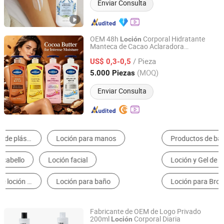
Enviar Consulta
OEM 48h
Corporal Hidratante
Loción
Manteca de Cacao Aclaradora
Shantou Vita Biotechnology Co., Ltd.
Reparadora
/ Pieza
US$ 0,3-0,5
Guangdong, China
Desde 2026
(MOQ)
5.000 Piezas
Enviar Consulta
Productos de baño para hoteles
Polímero y Resina
Loción y Gel de Cuerpo
Otros Aparatos de Cuidado Personal
Loción para Broncear
Solución Permanente
Fabricante de OEM de Logo Privado
200ml
Corporal Diaria
Loción
Suzhou Yiyada Trading Co., Ltd.