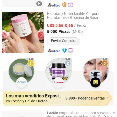
Hidratar y Nutrir
Corporal
Loción
Hidratante de Glicerina de Rosa
Suzhou Darpool Import and Export Co., Ltd.
/ Pieza
US$ 0,55-0,65
Jiangsu, China
Desde 2017
(MOQ)
5.000 Piezas
Enviar Consulta
Los más vendidos Expositores
9.999+ Poder de ventas
en Loción y Gel de Cuerpo
corporal blanqueadora suavizante
Loción
de caracol ligero de hidratación Dr. Davey