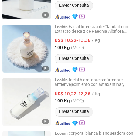
Enviar Consulta
Facial Intensiva de Claridad con
Loción
Extracto de Raíz de Paeonia Albiflora
Sanli Biotechnology (Dalian) Co., Ltd
Intensiva para Iluminar
/ Kg
US$ 10,22-13,36
Liaoning, China
Desde 2025
(MOQ)
100 Kg
Enviar Consulta
facial hidratante reafirmante
Loción
antienvejecimiento con astaxantina y
Sanli Biotechnology (Dalian) Co., Ltd
pantenol
/ Kg
US$ 10,22-13,36
Liaoning, China
Desde 2025
(MOQ)
100 Kg
Enviar Consulta
corporal blanca blanqueadora con
Loción