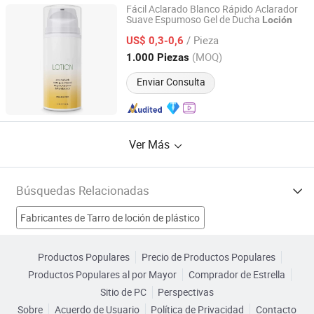
Fácil Aclarado Blanco Rápido Aclarador
Suave Espumoso Gel de Ducha
Loción
Hangzhou Huiji Biotechnology Co., Ltd.
/ Pieza
US$ 0,3-0,6
Zhejiang, China
Desde 2009
(MOQ)
1.000 Piezas
Enviar Consulta
Ver Más
Búsquedas Relacionadas
Fabricantes de Tarro de loción de plástico
Fabricantes de Loción para manos
Productos Populares
Precio de Productos Populares
Productos Populares al por Mayor
Comprador de Estrella
Fabricantes de Loción para el cabello
Sitio de PC
Perspectivas
Sobre
Acuerdo de Usuario
Política de Privacidad
Contacto
Fabricantes de Loción facial