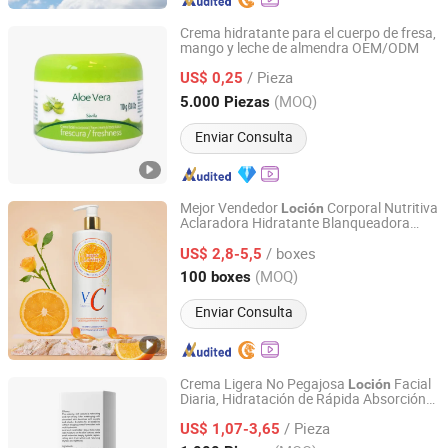
Crema hidratante para el cuerpo de fresa,
mango y leche de almendra OEM/ODM
Hangzhou Huiji Biotechnology Co., Ltd.
/ Pieza
US$ 0,25
Zhejiang, China
Desde 2009
(MOQ)
5.000 Piezas
Enviar Consulta
Mejor Vendedor
Corporal Nutritiva
Loción
Aclaradora Hidratante Blanqueadora
Guangzhou E-Mei Biotechnology Co., Ltd.
Limón Vitamina C
Corporal
Loción
/ boxes
US$ 2,8-5,5
Guangdong, China
Desde 2024
(MOQ)
100 boxes
Enviar Consulta
Crema Ligera No Pegajosa
Facial
Loción
Diaria, Hidratación de Rápida Absorción
Shenzhen Bangjiarui Technology Co., Ltd.
Sin Residuo Graso
/ Pieza
US$ 1,07-3,65