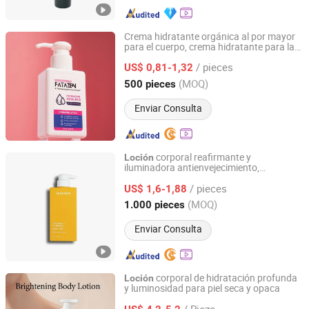
Crema hidratante orgánica al por mayor
para el cuerpo, crema hidratante para la
Guangzhou Guocui Biological Technology Co., Ltd.
piel, OEM,
corporal reafirmante
loción
/ pieces
para piel seca
US$ 0,81-1,32
Guangdong, China
Desde 2023
(MOQ)
500 pieces
Enviar Consulta
corporal reafirmante y
Loción
iluminadora antienvejecimiento,
Guangzhou Olehana Biotechnology Co., Ltd
disminuye el cuidado de la piel con
/ pieces
vitamina C y cúrcuma
US$ 1,6-1,88
Guangdong, China
Desde 2024
(MOQ)
1.000 pieces
Enviar Consulta
corporal de hidratación profunda
Loción
y luminosidad para piel seca y opaca
Guangzhou Zohe Wellness Technology Co. Ltd
/ Pieza