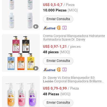
/ Pieza
US$ 0,5-0,7
Jiangsu, China
Desde 2024
(MOQ)
10.000 Piezas
Enviar Consulta
Crema Corporal Blanqueadora Hidratante
Iluminadora Suave Dr. Davey
Shantou S. E. Z. Baojie Industry Co., Ltd.
/ pieces
US$ 0,97-1,21
Guangdong, China
Desde 2025
(MOQ)
48 pieces
Enviar Consulta
Dr. Davey Vc Extra Blanqueador B3
Corporal Blanqueadora Brillante
Loción
Shantou S. E. Z. Baojie Industry Co., Ltd.
Anti Acné 500ml
/ Pieza
US$ 0,79-0,99
Guangdong, China
Desde 2025
(MOQ)
48 Piezas
Enviar Consulta