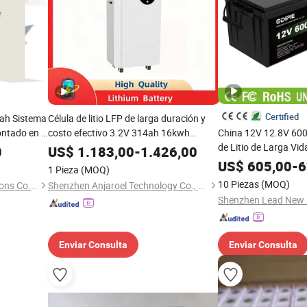
Certified
ah Sistema
Célula de litio LFP de larga duración y
ontado en la
costo efectivo 3.2V 314ah 16kwh
China 12V 12.8V 600
litio LFP,
soporte vertical LiFePO4 paquete de
de Litio de Larga Vid
0
US$
1.183,00
-
1.426,00
 litio,
batería con protección BMS monitor
Batería de Almacena
US$
605,00
-
6
1 Pieza
(MOQ)
e larga
LCD sistema de energía solar fuera de la
Batería para el Hog
10 Piezas
(MOQ)
Yangzhou Bright Solar Solutions Co., Ltd.
Shenzhen Anjaroel Technology Co., Ltd
red
para Sistema Solar
Shenzhen Lead New E
Enviar Consulta
Enviar Consulta