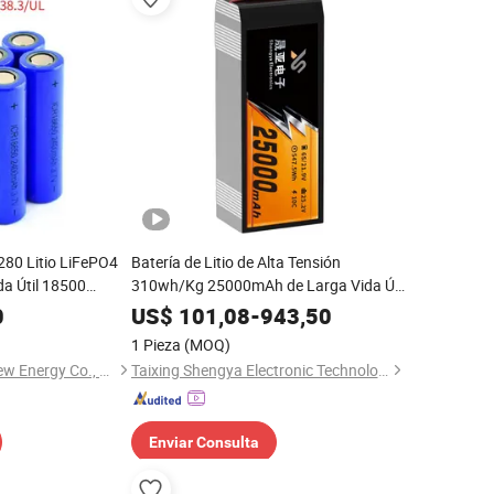
80 Litio LiFePO4
Batería de Litio de Alta Tensión
da Útil 18500
310wh/Kg 25000mAh de Larga Vida Útil
3400mAh 2400mAh
6s 7s 12s 14s para Drones de
0
US$
101,08
-
943,50
tería Recargable
Fotografía Aérea Profesional
1 Pieza
(MOQ)
Shenzhen Topway New Energy Co., Ltd.
Taixing Shengya Electronic Technology Co., Ltd.
Enviar Consulta