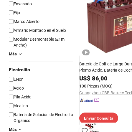
Envasado
Fijo
Marco Abierto
Armario Montado en el Suelo
Modular Desmontable (≤1m
Ancho)
Más
Batería de Golf de Larga Dur
Electrólito
Plomo Ácido, Batería de Coc
Turismo 8V190ah T890
US$
86,00
Li-ion
100 Piezas
(MOQ)
Ácido
Pila Ácida
Alcalino
Batería de Solución de Electrolito
Enviar Consulta
Orgánico
Más