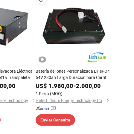
Elevadora Eléctrica
Batería de Iones Personalizada LiFePO4
ef15 Transpaleta
64V 230ah Larga Duración para Carrito
o CH48V10ah para
de Golf a Bajo Precio
00,00
US$
1.980,00
-
2.000,00
1 Pieza
(MOQ)
Hefei Liftpart Machinery Technology Co., Ltd.
Hefei Lithium Energy Technology Co., Ltd
Enviar Consulta