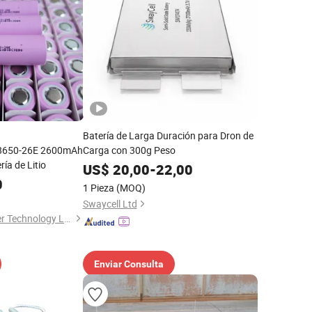
Batería de Larga Duración para Dron de
R18650-26E 2600mAh
Carga con 300g Peso
ría de Litio
US$
20,00
-
22,00
0
1 Pieza
(MOQ)
Swaycell Ltd
Shenzhen Data Power Technology Ltd.
Enviar Consulta