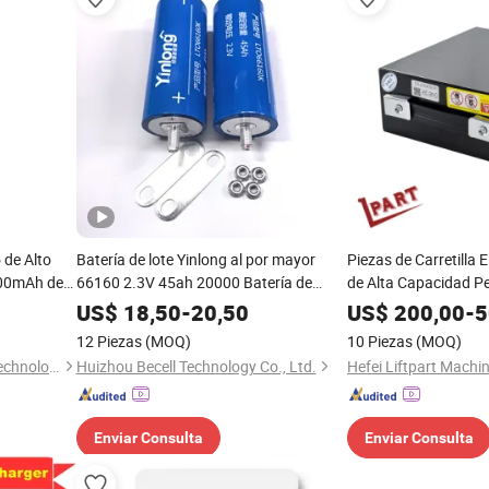
 de Alto
Batería de lote Yinlong al por mayor
Piezas de Carretilla 
00mAh de
66160 2.3V 45ah 20000 Batería de
de Alta Capacidad P
s para
larga duración para vehículo eléctrico
Mini Batería de Liti
US$
18,50
-
20,50
US$
200,00
-
5
RC
Larga Vida Útil
12 Piezas
(MOQ)
10 Piezas
(MOQ)
Taixing Shengya Electronic Technology Co., Ltd.
Huizhou Becell Technology Co., Ltd.
Enviar Consulta
Enviar Consulta