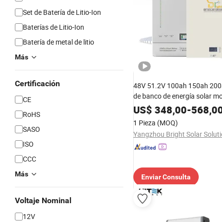
Set de Batería de Litio-Ion
Baterías de Litio-Ion
Batería de metal de litio
Más
Certificación
48V 51.2V 100ah 150ah 200
de banco de energía solar m
CE
pared, cargador de batería de 
US$
348,00
-
568,0
RoHS
paquete de batería de iones de
1 Pieza
(MOQ)
batería de almacenamiento d
SASO
duración
ISO
CCC
Más
Enviar Consulta
Voltaje Nominal
12V