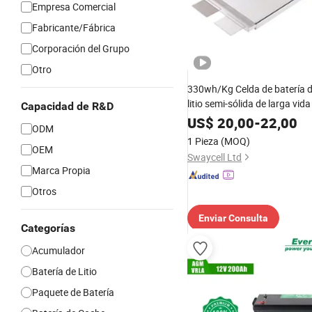
Empresa Comercial
Fabricante/Fábrica
Corporación del Grupo
Otro
330wh/Kg Celda de batería d
litio semi-sólida de larga vida
Capacidad de R&D
27ah para dron Vtol multirro
US$
20,00
-
22,00
ODM
hexacóptero
1 Pieza
(MOQ)
OEM
Swaycell Ltd
Marca Propia
Otros
Enviar Consulta
Categorías
Acumulador
Batería de Litio
Paquete de Batería