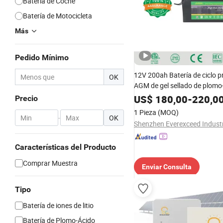
Batería de Coche
Batería de Motocicleta
Más
Pedido Mínimo
12V 200ah Batería de ciclo 
OK
AGM de gel sellado de plomo
UPS, recargable de alta tasa, 
US$
180,00
-
220,0
Precio
larga vida, batería de fábrica
1 Pieza
(MOQ)
-
OK
Características del Producto
Comprar Muestra
Enviar Consulta
Tipo
Batería de iones de litio
Batería de Plomo-Ácido