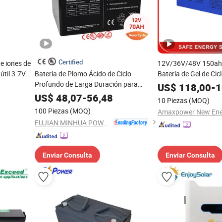
Certified
e iones de
12V/36V/48V 150a
 útil 3.7V
Batería de Plomo Ácido de Ciclo
Batería de Gel de Ci
tor
Profundo de Larga Duración para
Larga Duración para
US$
118,00
-
1
Sistema Eólico 12V 70ah
Solar/Coche/UPS/Lu
US$
48,07
-
56,48
10 Piezas
(MOQ)
Limpieza de Casa Pa
100 Piezas
(MOQ)
Telecom
FUJIAN MINHUA POWER SOURCE CO., LTD.
Enviar Consulta
Enviar Consulta