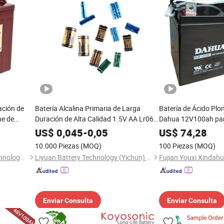
ación de
Batería Alcalina Primaria de Larga
Batería de Ácido P
he de
Duración de Alta Calidad 1.5V AA Lr06
Dahua 12V100ah par
al por mayor
UPS/Bomba de Agua 
US$
0,045
-
0,05
US$
74,28
Aprobada por MSDS 
10.000 Piezas
(MOQ)
100 Piezas
(MOQ)
Guangzhou CBB Battery Technology Co., Ltd.
Liyuan Battery Technology (Yichun) Co., Ltd.
Enviar Consulta
Enviar Consulta