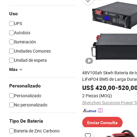
Uso
UPS
Autobús
Iluminación
Unidades Comunes
Unidad de espera
Más
48V100ah 5kwh Batería de Io
LiFePO4 BMS de Larga Dura
Garantía Batería Solar
Personalizado
US$
420,00
-
520,0
Personalizado
2 Piezas
(MOQ)
No personalizado
Tipo De Batería
Enviar Consulta
Batería de Zinc Carbono