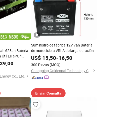
Suministro de fábrica 12V 7ah Batería
ah 628ah Batería
de motocicleta VRLA de larga duración y
a Útil LiFePO4
libre de mantenimiento
US$
15,50
-
16,50
miento Solar
29,00
300 Piezas
(MOQ)
ar con 300A BMS
Chongqing Goldenpal Technology Co., Ltd.
nergy Co., Ltd.
Enviar Consulta