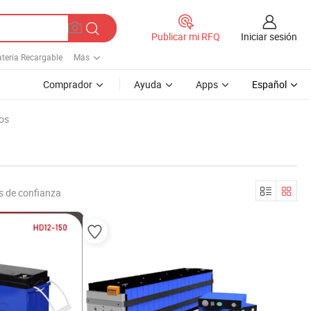
Iniciar sesión
Publicar mi RFQ
atería Recargable
Más
Comprador
Ayuda
Apps
Español
os
s de confianza