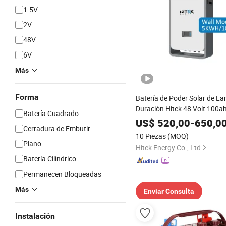
1.5V
2V
48V
6V
Más
Forma
Batería de Poder Solar de La
Duración Hitek 48 Volt 100
Batería Cuadrado
LiFePO4 300A UPS 48V Preci
US$
520,00
-
650,0
Cerradura de Embutir
Baterías de Litio 10kwh 5kw
10 Piezas
(MOQ)
Plano
Hitek Energy Co., Ltd
Batería Cilíndrico
Permanecen Bloqueadas
Más
Enviar Consulta
Instalación