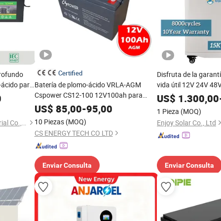
Certified
profundo
Disfruta de la garant
-ácido para
Batería de plomo-ácido VRLA-AGM
vida útil 12V 24V 48
exterior,
Cspower CS12-100 12V100ah para
iones de litio solar
0
US$
1.300,00
respaldo de UPS/bomba de agua
280ah 314ah para pa
US$
85,00
-
95,00
1 Pieza
(MOQ)
telecomunicaciones - Aprobada por
solar doméstico
10 Piezas
(MOQ)
Shenzhen Everexceed Industrial Co., Ltd.
Enjoy Solar Co., Ltd
MSDS de larga duración
CS ENERGY TECH CO LTD
Enviar Consulta
Enviar Consulta