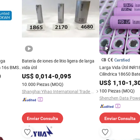
Certified
rga
Batería de iones de litio ligera de larga
ah 16s BMS
vida útil
Larga Vida Útil IN
os de
Cilíndrica 18650 Bate
0
US$
0,014
-
0,095
h
US$
1,10
-
1,3
10.000 Piezas
(MOQ)
100 Piezas
(MOQ)
Shanghai Yihao International Trade Co., Ltd.
Enviar Consulta
Enviar Consulta