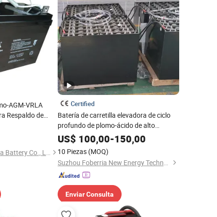
Certified
lomo-AGM-VRLA
a Respaldo de
Batería de carretilla elevadora de ciclo
Telecom -
profundo de plomo-ácido de alto
Larga Vida
rendimiento y larga duración
US$
100,00
-
150,00
10 Piezas
(MOQ)
Fujian Youxi Xindahua Battery Co., Ltd.
Suzhou Foberria New Energy Technology Co., Ltd.
Enviar Consulta