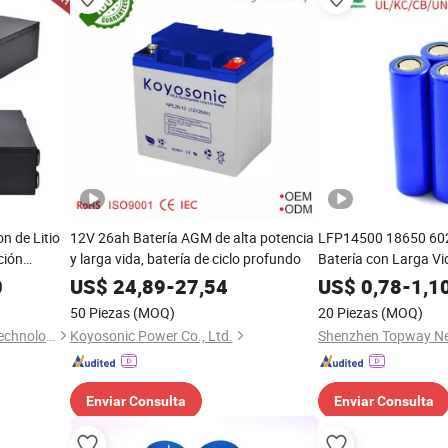
n de Litio
12V 26ah Batería AGM de alta potencia
LFP14500 18650 602
ción
y larga vida, batería de ciclo profundo
Batería con Larga Vi
34189 321353.7V 
0
US$
24,89
-
27,54
US$
0,78
-
1,1
3500mAh Celda de Ba
50 Piezas
(MOQ)
20 Piezas
(MOQ)
para Bis Kc U. L
Shenzhen Sunstone Power Technology Co., Ltd
Koyosonic Power Co., Ltd.
Enviar Consulta
Enviar Consulta