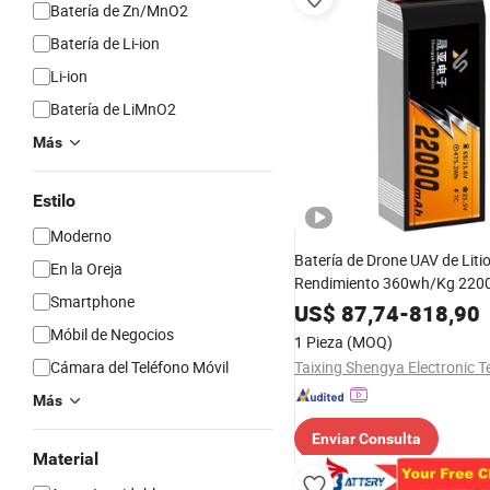
Batería de Zn/MnO2
Batería de Li-ion
Li-ion
Batería de LiMnO2
Más
Estilo
Moderno
Batería de Drone UAV de Litio
En la Oreja
Rendimiento 360wh/Kg 220
Smartphone
Larga Vida Útil 6s 7s 12s 14
US$
87,74
-
818,90
Modelos de Barcos y Yates 
Móbil de Negocios
1 Pieza
(MOQ)
Cámara del Teléfono Móvil
Más
Enviar Consulta
Material