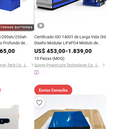
h/200ah/250ah
Certificado ISO 14001 de Larga Vida Útil
clo Profundo de
Diseño Modular LiFePO4 Módulo de
 Panel
Batería de Litio
65,00
US$
453,00
-
1.839,00
z Máquina de
10 Piezas
(MOQ)
quete Vehículo
Amaxpower New Energy Tech Co., Ltd.
Sunny Powercore Technology Co., Ltd.
Enviar Consulta