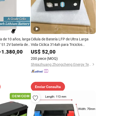
ía de 10 años, larga
Célula de Batería LFP de Ultra Larga
V 51.2V batería de
Vida Cíclica 314ah para Triciclos
 50ah 100ah 200ah
Eléctricos LiFePO4
-
1.380,00
US$
52,00
quete de batería
200 piece
(MOQ)
Shijiazhuang Zhongcheng Energy Technology Co., Ltd.
Enviar Consulta