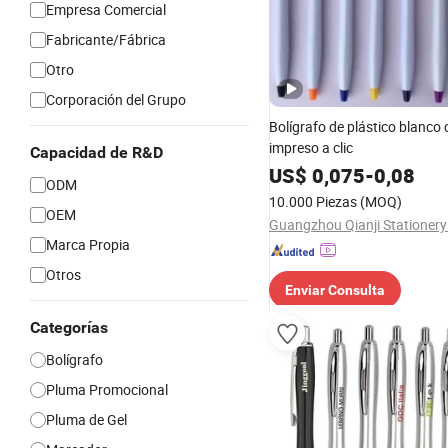
Empresa Comercial
Fabricante/Fábrica
Otro
Corporación del Grupo
Bolígrafo de plástico blanco 
impreso a clic
Capacidad de R&D
US$
0,075
-
0,08
ODM
10.000 Piezas
(MOQ)
OEM
Guangzhou Qianji Stationery
Marca Propia
Otros
Enviar Consulta
Categorías
Bolígrafo
Pluma Promocional
Pluma de Gel