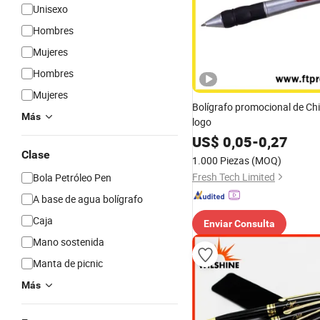
Unisexo
Hombres
Mujeres
Hombres
Mujeres
Bolígrafo promocional de Ch
Más
logo
US$
0,05
-
0,27
Clase
1.000 Piezas
(MOQ)
Fresh Tech Limited
Bola Petróleo Pen
A base de agua bolígrafo
Caja
Enviar Consulta
Mano sostenida
Manta de picnic
Más