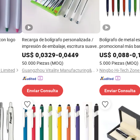
con logo
Recarga de bolígrafo personalizada /
Bolígrafo de metal es
impresión de embalaje, escritura suave
promocional más bar
para oficina / escuela
de logo personalizad
US$
0,0329
-
0,0449
US$
0,088
-
0,
50.000 Piezas
(MOQ)
5.000 Piezas
(MOQ)
 Limited
Guangzhou Vitality Manufacturing&Export Co., Ltd
Enviar Consulta
Enviar Consulta