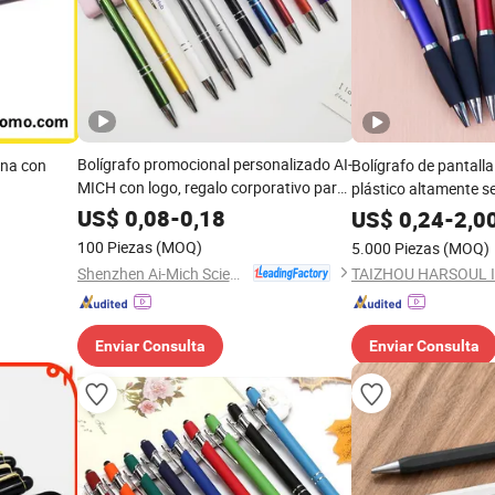
Bolígrafo promocional personalizado AI-
ina con
Bolígrafo de pantalla 
MICH con logo, regalo corporativo para
plástico altamente se
negocios, aluminio al por mayor 2 en 1
personalización de l
US$
0,08
-
0,18
US$
0,24
-
2,0
bolígrafo de metal con pantalla táctil de
100 Piezas
(MOQ)
5.000 Piezas
(MOQ)
goma suave y impresión UV
Shenzhen Ai-Mich Science And Technology Limited
Enviar Consulta
Enviar Consulta