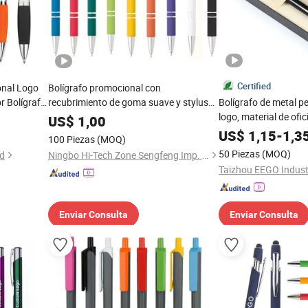
Certified
onal Logo
Bolígrafo promocional con
r Bolígrafo
recubrimiento de goma suave y stylus
Bolígrafo de metal p
de metal con logo
logo, material de ofic
US$
1,00
promocionales publici
US$
1,15
-
1,3
100 Piezas
(MOQ)
de lujo con caja
50 Piezas
(MOQ)
ed
Ningbo Hi-Tech Zone Sengfeng Imp. & Exp. Co., Ltd.
Enviar Consulta
Enviar Consulta