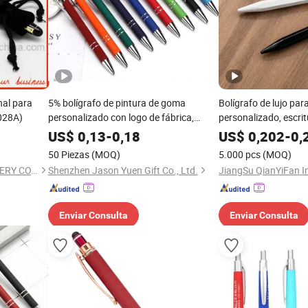
nal para
5% bolígrafo de pintura de goma
Bolígrafo de lujo par
028A)
personalizado con logo de fábrica,
personalizado, escrit
opción de múltiples colores, grabado
promocional, bolígra
US$
0,13
-
0,18
US$
0,202
-
0,
láser del logo
hoteles
50 Piezas
(MOQ)
5.000 pcs
(MOQ)
NINGBO WILSHINE STATIONERY CO., LTD.
Shenzhen Jason Yuen Gift Co., Ltd.
Enviar Consulta
Enviar Consulta