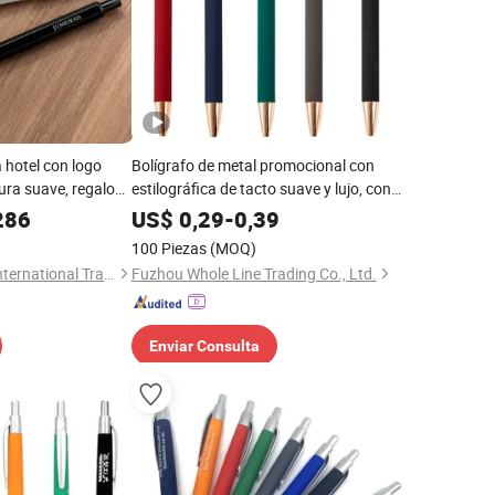
a hotel con logo
Bolígrafo de metal promocional con
ura suave, regalo
estilográfica de tacto suave y lujo, con
fo para firmas en
trim de oro rosa, para regalo corporativo
286
US$
0,29
-
0,39
100 Piezas
(MOQ)
JiangSu QianYiFan International Trading Co.,Ltd
Fuzhou Whole Line Trading Co., Ltd.
Enviar Consulta