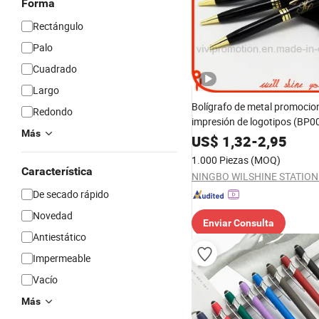
Forma
Rectángulo
Palo
Cuadrado
Largo
Bolígrafo de metal promocio
Redondo
impresión de logotipos (BP0
Más
US$
1,32
-
2,95
1.000 Piezas
(MOQ)
Característica
De secado rápido
Novedad
Enviar Consulta
Antiestático
Impermeable
Vacío
Más