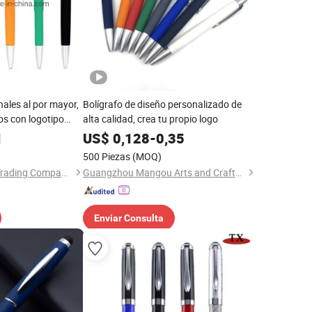
ales al por mayor,
Bolígrafo de diseño personalizado de
ios con logotipo
alta calidad, crea tu propio logo
rafos de regalo
1
US$
0,128
-
0,35
rafos de plástico
500 Piezas
(MOQ)
Peipei(Guangzhou) Trading Company Ltd
Guangzhou Mangou Arts and Crafts Co., Ltd.
Enviar Consulta