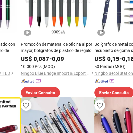
zado con
Promoción de material de oficina al por
Bolígrafo de metal co
lo de
mayor, bolígrafos de plástico de regalo
recubierto de goma 
personalizados con logo
US$
0,087
-
0,09
US$
0,15
-
0,1
10.000 Pcs
(MOQ)
50 Piezas
(MOQ)
MITED
Ningbo Blue Bridge Import & Export Co.,Ltd
Enviar Consulta
Enviar Consulta