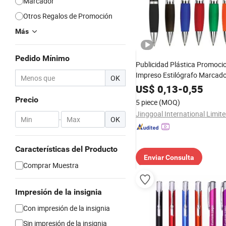
Marcador
Otros Regalos de Promoción
Más
Pedido Mínimo
Publicidad Plástica Promoci
Impreso Estilógrafo Marcado
OK
Punta de Bola
US$
0,13
-
0,55
Precio
5 piece
(MOQ)
Jinggoal International Limit
-
OK
Características del Producto
Enviar Consulta
Comprar Muestra
Impresión de la insignia
Con impresión de la insignia
Sin impresión de la insignia