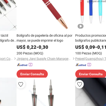
táctil
Bolígrafo de papelería de oficina al por
Productos promocion
lígrafo de
mayor, se puede imprimir el logo
bolígrafos publicitar
o
personalizado, bolíg
US$
0,22
-
0,30
US$
0,09
-
0,1
personalizados, bolíg
200 Piezas
(MOQ)
100 Piezas
(MOQ)
Jinjiang Yougood Import&Export Co., Ltd
Jinjiang Jiayi Supply Chain Management Co., Ltd.
Enviar Consulta
Enviar Consulta