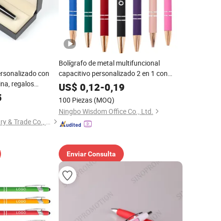
Bolígrafo de metal multifuncional
ersonalizado con
capacitivo personalizado 2 en 1 con
ina, regalos
logo grabado en pantalla de aluminio
US$
0,12
-
0,19
tarios, bolígrafos
rosa
5
100 Piezas
(MOQ)
Ningbo Wisdom Office Co., Ltd.
Taizhou EEGO Industry & Trade Co., Ltd.
Enviar Consulta