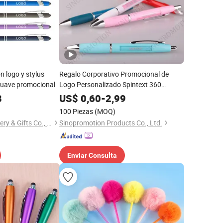
n logo y stylus
Regalo Corporativo Promocional de
suave promocional
Logo Personalizado Spintext 360
Bolígrafo Promocional de Mensaje
8
US$
0,60
-
2,99
Múltiple
100 Piezas
(MOQ)
Ningbo Becol Stationery & Gifts Co., Ltd.
Sinopromotion Products Co., Ltd.
Enviar Consulta