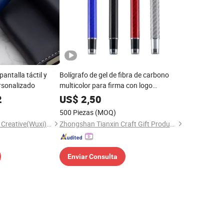
pantalla táctil y
Bolígrafo de gel de fibra de carbono
rsonalizado
multicolor para firma con logo
personalizado
2
US$
2,50
500 Piezas
(MOQ)
Heleyou Cultural and Creative(Wuxi) Co., Ltd.
Zhongshan Tianxin Craft Gift Products Co., Ltd.
Enviar Consulta