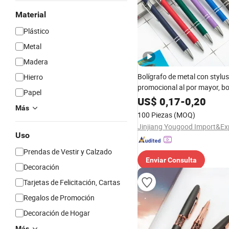
Material
Plástico
Metal
Madera
Bolígrafo de metal con stylus 
Hierro
promocional al por mayor, bo
Papel
metal con logo personalizad
US$
0,17
-
0,20
Más
100 Piezas
(MOQ)
Uso
Prendas de Vestir y Calzado
Enviar Consulta
Decoración
Tarjetas de Felicitación, Cartas
Regalos de Promoción
Decoración de Hogar
Más