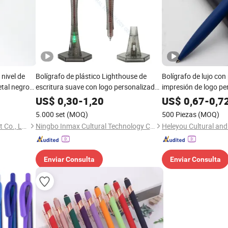
 nivel de
Bolígrafo de plástico Lighthouse de
Bolígrafo de lujo con 
etal negro
escritura suave con logo personalizado,
impresión de logo pe
regalo promocional de bolígrafo (WL
US$
0,30
-
1,20
US$
0,67
-
0,7
8009)
5.000 set
(MOQ)
500 Piezas
(MOQ)
Yiwu Xuan Beizhai Handicraft Co., Ltd.
Ningbo Inmax Cultural Technology Co., Ltd
Enviar Consulta
Enviar Consulta