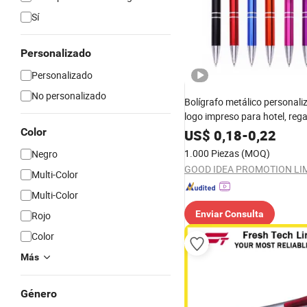
Sí
Personalizado
Personalizado
No personalizado
Bolígrafo metálico personali
logo impreso para hotel, rega
negocios
Color
US$
0,18
-
0,22
1.000 Piezas
(MOQ)
Negro
GOOD IDEA PROMOTION LI
Multi-Color
Multi-Color
Enviar Consulta
Rojo
Color
Más
Género