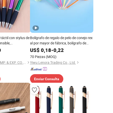
táctil con stylus de
Bolígrafo de regalo de pelo de conejo rex
nsible,
al por mayor de fábrica, bolígrafo de
ogo
promoción con logo OEM
0
US$
0,18
-
0,22
70 Piezas
(MOQ)
TAIZHOU HARSOUL IMP. & EXP. CO., LTD.
Yiwu Lenora Trading Co., Ltd.
Enviar Consulta