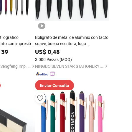
tilográfico
Bolígrafo de metal de aluminio con tacto
ato con impresión
suave, buena escritura, logo
a
personalizado, bolígrafo de bola con
139
US$
0,48
stylus para pantalla táctil para teléfono
3.000 Piezas
(MOQ)
y laptop
Ningbo Hi-Tech Zone Sengfeng Imp. & Exp. Co., Ltd.
NINGBO SEVEN STAR STATIONERY & GIFT CO., LTD.
Enviar Consulta