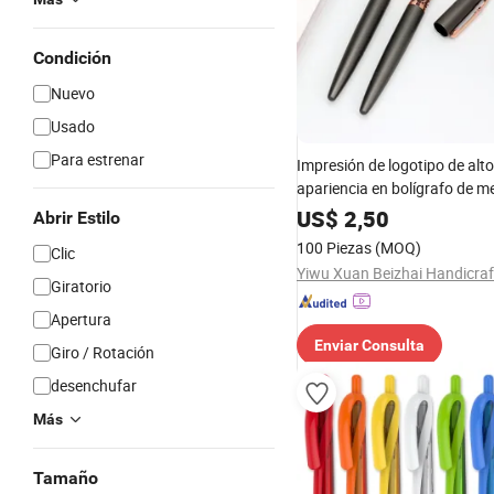
Condición
Nuevo
Usado
Para estrenar
Impresión de logotipo de alto
apariencia en bolígrafo de m
mate
US$
2,50
Abrir Estilo
100 Piezas
(MOQ)
Clic
Giratorio
Apertura
Enviar Consulta
Giro / Rotación
desenchufar
Más
Tamaño