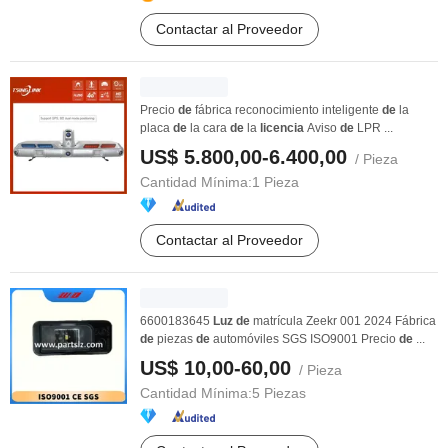
Contactar al Proveedor
Precio
de
fábrica reconocimiento inteligente
de
la
placa
de
la cara
de
la
licencia
Aviso
de
LPR ...
US$ 5.800,00-6.400,00
/ Pieza
Cantidad Mínima:
1 Pieza
Contactar al Proveedor
6600183645
Luz
de
matrícula Zeekr 001 2024 Fábrica
de
piezas
de
automóviles SGS ISO9001 Precio
de
...
US$ 10,00-60,00
/ Pieza
Cantidad Mínima:
5 Piezas