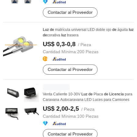
Contactar al Proveedor
Luz
de
matrícula universal LED doble ojo
de
águila
luz
de
corativa
luz
trasera
US$ 0,3-0,8
/ Pieza
Cantidad Mínima:
200 Piezas
Contactar al Proveedor
Venta Caliente 10-30V
Luz
de
Placa
de
Licencia
para
Caravana Autocaravana LED Luces para Camiones
US$ 2,00-2,5
/ Pieza
Cantidad Mínima:
100 Piezas
Contactar al Proveedor