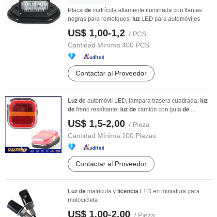
Placa
de
matrícula altamente iluminada con llantas
negras para remolques,
luz
LED para automóviles
US$ 1,00-1,2
/ PCS
Cantidad Mínima:
400 PCS
Contactar al Proveedor
Luz
de
automóvil LED, lámpara trasera cuadrada,
luz
de
freno resaltante,
luz
de
camión con guía
de
...
US$ 1,5-2,00
/ Pieza
Cantidad Mínima:
100 Piezas
Contactar al Proveedor
Luz
de
matrícula y
licencia
LED en miniatura para
motocicleta
US$ 1,00-2,00
/ Pieza