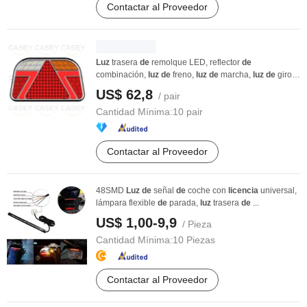
Contactar al Proveedor
Luz
trasera
de
remolque LED, reflector
de
combinación,
luz
de
freno,
luz
de
marcha,
luz
de
giro,
luz
...
US$ 62,8
/ pair
Cantidad Mínima:
10 pair
Contactar al Proveedor
48SMD
Luz
de
señal
de
coche con
licencia
universal,
lámpara flexible
de
parada,
luz
trasera
de
...
US$ 1,00-9,9
/ Pieza
Cantidad Mínima:
10 Piezas
Contactar al Proveedor