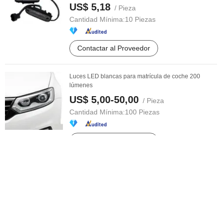
US$ 5,18
/ Pieza
Cantidad Mínima:
10 Piezas
Contactar al Proveedor
Luces LED blancas para matrícula de coche 200
lúmenes
US$ 5,00-50,00
/ Pieza
Cantidad Mínima:
100 Piezas
Contactar al Proveedor
Luz trasera de remolque LED, reflector de
combinación, luz de freno, luz de ...
US$ 62,8
/ pair
Cantidad Mínima:
10 pair