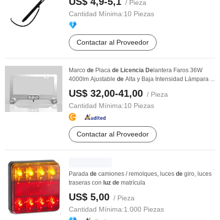
US$ 4,9-5,1
/ Pieza
Cantidad Mínima:
10 Piezas
Contactar al Proveedor
Marco
de
Placa
de
Licencia
De
lantera Faros 36W
4000lm Ajustable
de
Alta y Baja Intensidad Lámpara ...
US$ 32,00-41,00
/ Pieza
Cantidad Mínima:
10 Piezas
Contactar al Proveedor
Parada
de
camiones / remolques, luces
de
giro, luces
traseras con
luz
de
matrícula
US$ 5,00
/ Pieza
Cantidad Mínima:
1.000 Piezas