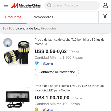
Productos
Proveedores
107103
Licencia de Luz
Productos
Precio
de
fábrica
de
coche T10 bombilla LED
luz
de
matrícula
US$ 0,56-0,62
/ Pieza
Cantidad Mínima:
1.800 Piezas
Contactar al Proveedor
Precio
de
Fábrica Directo 12V-24V
Luz
de
Placa
de
Licencia
LED para Coche
US$ 1,00-10,00
/ Pieza
Cantidad Mínima:
100 Piezas