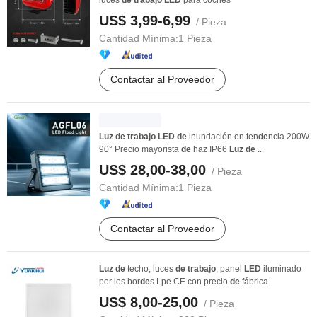
luces
de
trabajo
LED
para coches
US$ 3,99-6,99
/ Pieza
Cantidad Mínima:
1 Pieza
Contactar al Proveedor
Luz
de
trabajo
LED
de
inundación en ten
de
ncia 200W
90° Precio mayorista
de
haz IP66
Luz
de
...
US$ 28,00-38,00
/ Pieza
Cantidad Mínima:
1 Pieza
Contactar al Proveedor
Luz
de
techo, luces
de
trabajo
, panel
LED
iluminado
por los bor
de
s Lpe CE con precio
de
fábrica
US$ 8,00-25,00
/ Pieza