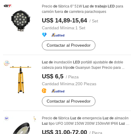
Precio
de
fábrica 6" 51W
Luz
de
trabajo
LED
para
camión fuera
de
carretera parachoques
US$ 14,89-15,64
/ Set
Cantidad Mínima:
1 Set
Contactar al Proveedor
Luz
de
inundación
LED
portátil ajustable
de
doble
cabeza para trípo
de
Guanyun Super Precio para ...
US$ 6,5
/ Pieza
Cantidad Mínima:
200 Piezas
Contactar al Proveedor
Precio
de
fábrica
Luz
de
emergencia
Luz
de
almacén
Luz
tipo UFO 100W 150W 200W 150lm/W IP66
Luz
de
...
US$ 31,00-72,00
/ Pieza