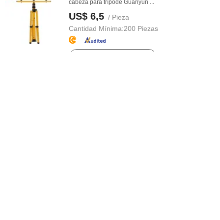
cabeza para trípode Guanyun ...
US$ 6,5
/ Pieza
Cantidad Mínima:
200 Piezas
Contactar al Proveedor
Precio de fábrica Luz de emergencia Luz de almacén
Luz tipo UFO 100W 150W 200W ...
US$ 31,00-72,00
/ Pieza
Cantidad Mínima:
1 Pieza
Contactar al Proveedor
Luz de trabajo LED de haz de inundación para
camiones al por mayor 12W
US$ 14,00-18,00
/ Pieza
Cantidad Mínima:
1 Pieza