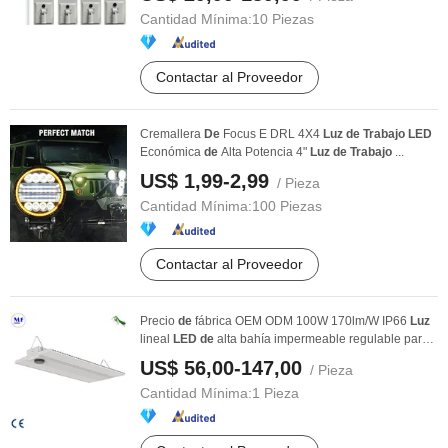
Cantidad Mínima:
10 Piezas
Contactar al Proveedor
Cremallera
De
Focus E DRL 4X4
Luz
de
Trabajo
LED
Económica
de
Alta Potencia 4"
Luz
de
Trabajo
...
US$ 1,99-2,99
/ Pieza
Cantidad Mínima:
100 Piezas
Contactar al Proveedor
Precio
de
fábrica OEM ODM 100W 170lm/W IP66
Luz
lineal
LED
de
alta bahía impermeable regulable para
...
US$ 56,00-147,00
/ Pieza
Cantidad Mínima:
1 Pieza