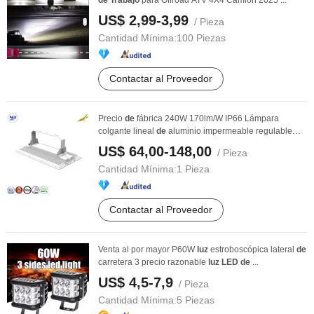
de
Trabajo
para Offroad ATV 4X4 Camión 2025 ...
US$ 2,99-3,99
/ Pieza
Cantidad Mínima:
100 Piezas
Contactar al Proveedor
Precio
de
fábrica 240W 170lm/W IP66 Lámpara
colgante lineal
de
aluminio impermeable regulable
LED
...
US$ 64,00-148,00
/ Pieza
Cantidad Mínima:
1 Pieza
Contactar al Proveedor
Venta al por mayor P60W
luz
estroboscópica lateral
de
carretera 3 precio razonable
luz
LED
de
...
US$ 4,5-7,9
/ Pieza
Cantidad Mínima:
5 Piezas