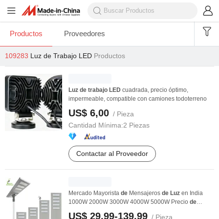
Productos
Proveedores
109283
Luz de Trabajo LED
Productos
Luz
de
trabajo
LED
cuadrada, precio óptimo,
impermeable, compatible con camiones todoterreno
US$ 6,00
/ Pieza
Cantidad Mínima:
2 Piezas
Contactar al Proveedor
Mercado Mayorista
de
Mensajeros
de
Luz
en India
1000W 2000W 3000W 4000W 5000W Precio
de
Lámpara
de
...
US$ 29,99-139,99
/ Pieza