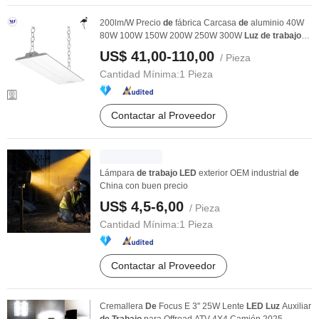
200lm/W Precio
de
fábrica Carcasa
de
aluminio 40W
80W 100W 150W 200W 250W 300W
Luz
de
trabajo
LED
...
US$ 41,00-110,00
/ Pieza
Cantidad Mínima:
1 Pieza
Contactar al Proveedor
Lámpara
de
trabajo
LED
exterior OEM industrial
de
China con buen precio
US$ 4,5-6,00
/ Pieza
Cantidad Mínima:
1 Pieza
Contactar al Proveedor
Cremallera
De
Focus E 3" 25W Lente
LED
Luz
Auxiliar