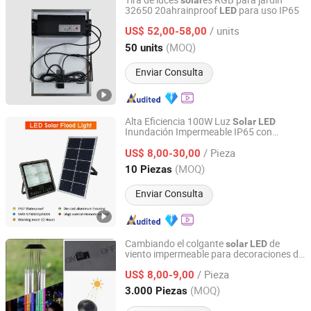
Tira de luces
es RGB para jardín
solar
32650 20ahrainproof
para uso IP65
LED
Jiaxing Xinyue Photoelectric Technology Co., Ltd.
/ units
US$ 52,00-58,00
Zhejiang, China
Desde 2025
(MOQ)
50 units
Enviar Consulta
Alta Eficiencia 100W Luz
Solar
LED
Inundación Impermeable IP65 con
Shinefar Solar Co., Ltd
Control Remoto
/ Pieza
US$ 8,00-30,00
Zhejiang, China
Desde 2023
(MOQ)
10 Piezas
Enviar Consulta
Cambiando el colgante
de
solar
LED
viento impermeable para decoraciones de
Ningbo Weixin Houseware Co., Ltd.
jardín y hogar
/ Pieza
US$ 8,00-9,00
Zhejiang, China
Desde 2019
(MOQ)
3.000 Piezas