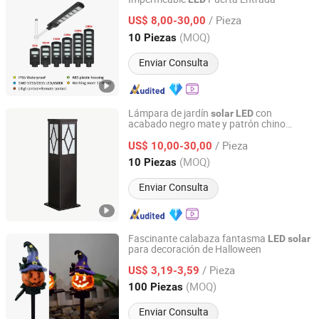
Shinefar Solar Co., Ltd
/ Pieza
US$ 8,00-30,00
Zhejiang, China
Desde 2023
(MOQ)
10 Piezas
Enviar Consulta
Lámpara de jardín
con
solar
LED
acabado negro mate y patrón chino
Xi'an Lintong District Xiangrui Hongsheng New Energy
ornamentado
Technology Co., Ltd.
/ Pieza
US$ 10,00-30,00
(MOQ)
10 Piezas
Shaanxi, China
Desde 2026
Enviar Consulta
Fascinante calabaza fantasma
LED
solar
para decoración de Halloween
Zhongshan Xingyuan Lighting Co., Ltd.
/ Pieza
US$ 3,19-3,59
Guangdong, China
Desde 2025
(MOQ)
100 Piezas
Enviar Consulta