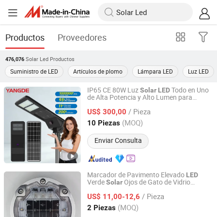
Productos
Proveedores
Solar Led
Productos
476,076
Suministro de LED
Artículos de plomo
Lámpara LED
Luz LED
IP65 CE 80W Luz
Todo en Uno
Solar
LED
de Alta Potencia y Alto Lumen para
Yangde Electric Group Co., Ltd.
Exterior
/ Pieza
US$ 300,00
Jiangsu, China
Desde 2022
(MOQ)
10 Piezas
Enviar Consulta
Marcador de Pavimento Elevado
LED
Verde
Ojos de Gato de Vidrio
Solar
Shenzhen Sroada Tech Co., Limited
Dia123mm con 6 Tornillos Estudio
Solar
/ Pieza
Nuevo Modelo
US$ 11,00-12,6
Guangdong, China
Desde 2022
(MOQ)
2 Piezas