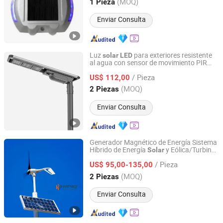
Guangdong, China
Desde 2022
(MOQ)
1 Pieza
Enviar Consulta
Luz
para exteriores resistente
solar
LED
al agua con sensor de movimiento PIR
Zhongjing Rongguang New Energy Jiangsu Co., Ltd.
para jardín y calle
/ Pieza
US$ 112,00
Jiangsu, China
Desde 2025
(MOQ)
2 Piezas
Enviar Consulta
Generador Magnético de Energía Sistema
Híbrido de Energía
y Eólica/Turbina
Solar
Nanjing Hope Solar Co., Ltd
Eólica 40W Todo en Uno Iluminación de
/ Pieza
Calle
US$ 95,00-135,00
LED
Jiangsu, China
Desde 2024
(MOQ)
2 Piezas
Enviar Consulta