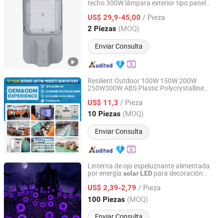
techo 300W lámpara exterior tipo panel
Zhongjing Rongguang New Energy Jiangsu Co., Ltd.
módulo de energía
solar
/ Pieza
US$ 29,9-45,00
Jiangsu, China
Desde 2025
(MOQ)
2 Piezas
Enviar Consulta
Resilient Outdoor 100W 150W 200W
250W300W ABS Plastic Polycrystalline
Zhongshan Keweida Lighting Technology Co., Ltd.
Remote Light Control Sensing
LED
Solar
/ Pieza
Street L Nn Reviews Veti 1 Snld
US$ 11,3
Guangdong, China
Desde 2026
(MOQ)
10 Piezas
Enviar Consulta
Linterna de ojo espeluznante alimentada
por energía
para decoración
solar
LED
Zhongshan Xingyuan Lighting Co., Ltd.
exterior
/ Pieza
US$ 2,39-2,79
Guangdong, China
Desde 2025
(MOQ)
100 Piezas
Enviar Consulta