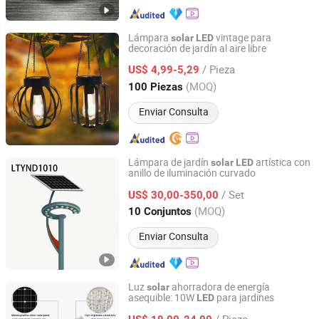
Lámpara
vintage para
solar
LED
decoración de jardín al aire libre
Zhongshan Xingyuan Lighting Co., Ltd.
/ Pieza
US$ 4,99-5,29
Guangdong, China
Desde 2025
(MOQ)
100 Piezas
Enviar Consulta
Lámpara de jardín
artística con
solar
LED
anillo de iluminación curvado
Xi'an Lintong District Xiangrui Hongsheng New Energy
Technology Co., Ltd.
/ Set
US$ 30,00-350,00
(MOQ)
10 Conjuntos
Shaanxi, China
Desde 2026
Enviar Consulta
Luz
ahorradora de energía
solar
asequible: 10W
para jardines
LED
Zhongjing Rongguang New Energy Jiangsu Co., Ltd.
/ Pieza