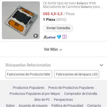
CE RoHS Ojos de Gato
es IP68
Solar
Marcadores de Carretera
es para
Solar
Shenzhen Sroada Tech Co., Limited
Entrada Marcador de Pavimento Elevado
/ Pieza
de Aluminio
Estudio
de
US$ 4,8-5,5
LED
Solar
Carretera
Guangdong, China
Desde 2022
(MOQ)
1 Pieza
Enviar Consulta
Ver Más
Búsquedas Relacionadas
Fabricantes de Producto líder
Fabricantes de lámpara LED
Fabricantes de Conjuntos de luces LED
Productos Populares
Precio de Productos Populares
Productos Populares al por Mayor
Comprador de Estrella
Fabricantes de Dispositivo de Luz LED
Sitio de PC
Perspectivas
Sobre
Acuerdo de Usuario
Política de Privacidad
Contacto
distribuidor de iluminación LED Fábricas
LED Fábricas