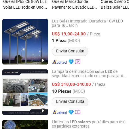
Qué es IP65 CE 80W Luz
Qué es Marcador de
Qué es Diseño C
Solar LED Todo en Uno de
Pavimento Elevado LED
Baliza Solar LE
Alta Potencia y Alto
Verde Solar Ojos de Gato
Paisajes de Vill
Lumen para Exterior
de Vidrio Dia123mm con
Luz
Integrada: Duradera 10W
Solar
LED
6 Tornillos Estudio Solar
para Tu Jardín
Zhongjing Rongguang New Energy Jiangsu Co., Ltd.
Nuevo Modelo
/ Pieza
US$ 19,00-24,00
Jiangsu, China
Desde 2025
(MOQ)
1 Pieza
Enviar Consulta
Lámpara de inundación
de
solar
LED
seguridad exterior todo en uno para jardín
Jiangsu Shixin Electric Group Co., Ltd.
y calle
/ Pieza
US$ 310,00-340,00
Jiangsu, China
Desde 2013
(MOQ)
10 Piezas
Enviar Consulta
Linternas
es portátiles para uso
LED
solar
en jardines exteriores
Zhongshan Xingyuan Lighting Co., Ltd.