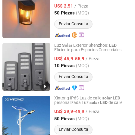
exterior
/ Pieza
US$ 2,51
Guangdong, China
Desde 2025
(MOQ)
50 Piezas
Enviar Consulta
Luz
Exterior Shenzhou:
Solar
LED
Eficiente para Espacios Comerciales
Zhongjing Rongguang New Energy Jiangsu Co., Ltd.
/ Pieza
US$ 45,9-55,9
Jiangsu, China
Desde 2025
(MOQ)
10 Piezas
Enviar Consulta
Xintong IP65 Luz de calle
solar
LED
personalizada Luz
de calle
solar
LED
Yangzhou Xintong Transport Equipment Group Co., Ltd.
/ Pieza
US$ 39,9-49,9
Jiangsu, China
Desde 2019
(MOQ)
50 Piezas
Enviar Consulta