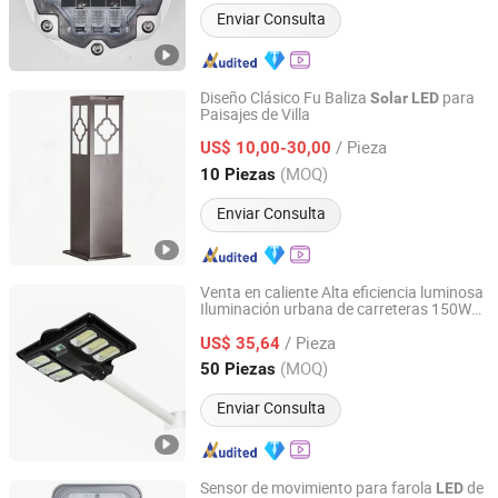
Enviar Consulta
Diseño Clásico Fu Baliza
para
Solar
LED
Paisajes de Villa
Xi'an Lintong District Xiangrui Hongsheng New Energy
Technology Co., Ltd.
/ Pieza
US$ 10,00-30,00
(MOQ)
10 Piezas
Shaanxi, China
Desde 2026
Enviar Consulta
Venta en caliente Alta eficiencia luminosa
Iluminación urbana de carreteras 150W
Zhongshan Zenlea Lighting Technology Co., Ltd
Solar
LED
/ Pieza
US$ 35,64
Guangdong, China
Desde 2024
(MOQ)
50 Piezas
Enviar Consulta
Sensor de movimiento para farola
de
LED