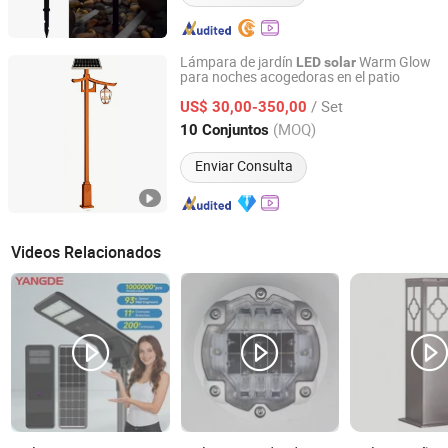
Lámpara de jardín
Warm Glow
LED
solar
para noches acogedoras en el patio
Xi'an Lintong District Xiangrui Hongsheng New Energy
Technology Co., Ltd.
/ Set
US$ 30,00-350,00
(MOQ)
10 Conjuntos
Shaanxi, China
Desde 2026
Enviar Consulta
Videos Relacionados