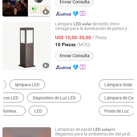
Enviar Consulta
Lámpara
de estilo chino
LED
solar
vintage para la iluminación de patios y
Xi'an Lintong District Xiangrui Hongsheng New Energy
caminos
Technology Co., Ltd.
/ Pieza
US$ 10,00-30,00
(MOQ)
10 Piezas
Shaanxi, China
Desde 2026
Enviar Consulta
Lámpara Solar
Lámpara de Calle de LED
Lámpara de Calle
Lámpara de Jardín
Poste de Luz
Reflector de LED
Lámparas de pared
es
LED
solar
elegantes para la ambientación del jardín
Zhongshan Xingyuan Lighting Co., Ltd.