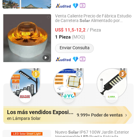
Venta Caliente Precio de Fábrica Estudio
de Carretera
Alimentado por
Solar
Shenzhen Sroada Tech Co., Limited
Energía Estudio de Carretera de Vidrio
/ Pieza
Tipos Redondos
US$ 11,5-12,2
LED
Guangdong, China
Desde 2022
(MOQ)
1 Pieza
Enviar Consulta
Los más vendidos Expositores
9.999+ Poder de ventas
en Lámpara Solar
Nuevo
IP67 100W Jardín Exterior
Solar
Impermeable
Puerta Entrada
LED