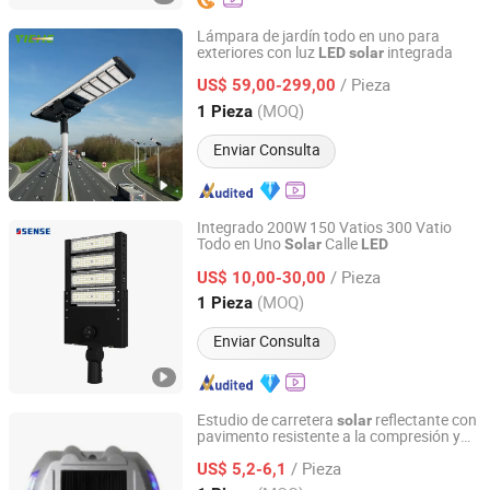
Lámpara de jardín todo en uno para
exteriores con luz
integrada
LED
solar
Zhongshan Yihe Lighting Co., Ltd
/ Pieza
US$ 59,00-299,00
Guangdong, China
Desde 2021
(MOQ)
1 Pieza
Enviar Consulta
Integrado 200W 150 Vatios 300 Vatio
Todo en Uno
Calle
Solar
LED
Dongguan Sense Lighting Technology Co., Ltd.
/ Pieza
US$ 10,00-30,00
Guangdong, China
Desde 2023
(MOQ)
1 Pieza
Enviar Consulta
Estudio de carretera
reflectante con
solar
pavimento resistente a la compresión y
Shenzhen Sroada Tech Co., Limited
LED
/ Pieza
US$ 5,2-6,1