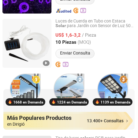
Luces de Cuerda en Tubo con Estaca
para Jardín con Sensor de Luz 50
Solar
Ningbo Smart Light Co., Ltd.
Blanco Cálido para Exterior e Interior
LED
/ Pieza
US$ 1,6-3,2
Zhejiang, China
Desde 2020
(MOQ)
10 Piezas
Enviar Consulta
1668 en Demanda
1224 en Demanda
1139 en Demanda
Más Populares Productos
13.400+ Consultas
en Dirigió