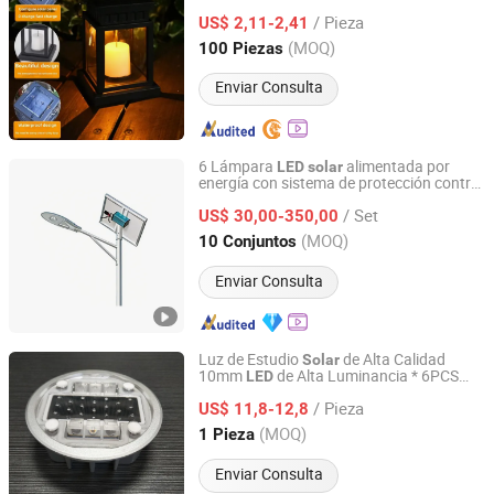
/ Pieza
US$ 2,11-2,41
Guangdong, China
Desde 2025
(MOQ)
100 Piezas
Enviar Consulta
6 Lámpara
alimentada por
LED
solar
energía con sistema de protección contra
Xi'an Lintong District Xiangrui Hongsheng New Energy
sobrecargas
Technology Co., Ltd.
/ Set
US$ 30,00-350,00
(MOQ)
10 Conjuntos
Shaanxi, China
Desde 2026
Enviar Consulta
Luz de Estudio
de Alta Calidad
Solar
10mm
de Alta Luminancia * 6PCS
LED
Shenzhen Sroada Tech Co., Limited
Aleación de Aluminio Fundido a Presión
/ Pieza
Impermeable IP68
US$ 11,8-12,8
Guangdong, China
Desde 2022
(MOQ)
1 Pieza
Enviar Consulta