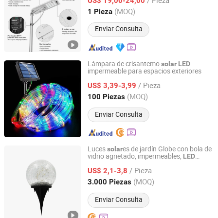
US$ 19,00-24,00
Jiangsu, China
Desde 2025
(MOQ)
1 Pieza
Enviar Consulta
Lámpara de crisantemo
solar
LED
impermeable para espacios exteriores
Zhongshan Xingyuan Lighting Co., Ltd.
/ Pieza
US$ 3,39-3,99
Guangdong, China
Desde 2025
(MOQ)
100 Piezas
Enviar Consulta
Luces
es de jardín Globe con bola de
solar
vidrio agrietado, impermeables,
LED
Ningbo Smart Light Co., Ltd.
blanco cálido para senderos, caminos,
/ Pieza
patios, jardines y céspedes
US$ 2,1-3,8
Zhejiang, China
Desde 2020
(MOQ)
3.000 Piezas
Enviar Consulta