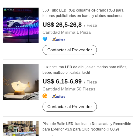
360 Tubo
LED
RGB colgante
de
grado RGB para
letreros publicitarios en bares y clubes nocturnos
US$ 26,5-26,8
/ Pieza
Cantidad Mínima:
1 Pieza
Contactar al Proveedor
Luz nocturna
LED
de
dibujos animados para niños,
bebé, multicolor, cálida, táctil
US$ 6,15-6,99
/ Pieza
Cantidad Mínima:
50 Piezas
Contactar al Proveedor
Pista
de
Baile
LED
Iluminada
De
stacada y Removible
para Exterior P3.9 para Club Nocturno (FO3.9)