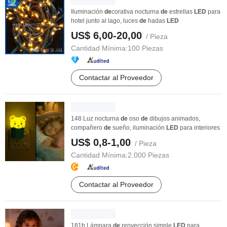
Iluminación
de
corativa nocturna
de
estrellas
LED
para
hotel junto al lago, luces
de
hadas
LED
US$ 6,00-20,00
/ Pieza
Cantidad Mínima:
100 Piezas
Contactar al Proveedor
148 Luz nocturna
de
oso
de
dibujos animados,
compañero
de
sueño, iluminación
LED
para interiores
US$ 0,8-1,00
/ Pieza
Cantidad Mínima:
2.000 Piezas
Contactar al Proveedor
181b Lámpara
de
proyección simple
LED
para