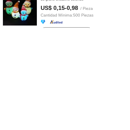
US$ 0,15-0,98
/ Pieza
Cantidad Mínima:
500 Piezas
Contactar al Proveedor
Collar decorativo luminoso de gel de sílice para
mascotas, colgante LED para ...
US$ 0,5-2,00
/ Pieza
Cantidad Mínima:
3.000 Piezas
Contactar al Proveedor
3535 Proyector LED RGBW para iluminación de
fachadas de edificios y iluminación ...
US$ 0,99
/ Pieza
Cantidad Mínima:
200 Piezas