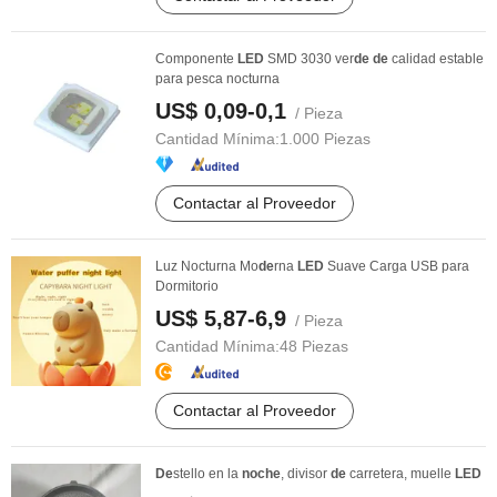
Componente
LED
SMD 3030 ver
de
de
calidad estable
para pesca nocturna
US$ 0,09-0,1
/ Pieza
Cantidad Mínima:
1.000 Piezas
Contactar al Proveedor
Luz Nocturna Mo
de
rna
LED
Suave Carga USB para
Dormitorio
US$ 5,87-6,9
/ Pieza
Cantidad Mínima:
48 Piezas
Contactar al Proveedor
De
stello en la
noche
, divisor
de
carretera, muelle
LED