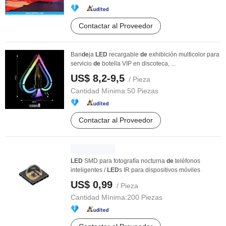
Contactar al Proveedor
Ban
de
ja
LED
recargable
de
exhibición multicolor para
servicio
de
botella VIP en discoteca, ...
US$ 8,2-9,5
/ Pieza
Cantidad Mínima:
50 Piezas
Contactar al Proveedor
LED
SMD para fotografía nocturna
de
teléfonos
inteligentes /
LED
s IR para dispositivos móviles
US$ 0,99
/ Pieza
Cantidad Mínima:
200 Piezas