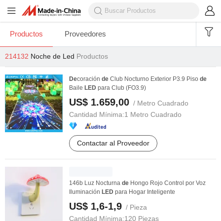
Productos
Proveedores
214132
Noche de Led
Productos
De
coración
de
Club Nocturno Exterior P3.9 Piso
de
Baile
LED
para Club (FO3.9)
US$ 1.659,00
/ Metro Cuadrado
Cantidad Mínima:
1 Metro Cuadrado
Contactar al Proveedor
146b Luz Nocturna
de
Hongo Rojo Control por Voz
Iluminación
LED
para Hogar Inteligente
US$ 1,6-1,9
/ Pieza
Cantidad Mínima:
120 Piezas