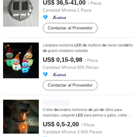
US$ 36,5-41,00
/ Pieza
Cantidad Mínima:
1 Pieza
Contactar al Proveedor
Lámpara nocturna
LED
de
muñeco
de
nieve navi
de
ño
de
grano cristalino colorido
US$ 0,15-0,98
/ Pieza
Cantidad Mínima:
500 Piezas
Contactar al Proveedor
Collar
de
corativo luminoso
de
gel
de
sílice para
mascotas, colgante
LED
para perros y gatos, collar ...
US$ 0,5-2,00
/ Pieza
Cantidad Mínima:
3.000 Piezas