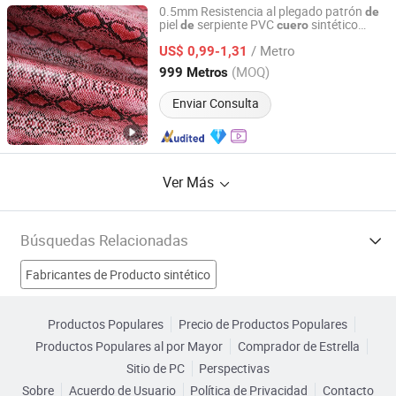
0.5mm Resistencia al plegado patrón
de
piel
serpiente PVC
sintético
de
cuero
Ningbo Bridge Synthetic Leather Co., Ltd.
artificial para zapatos bolsas
/ Metro
US$ 0,99-1,31
Zhejiang, China
Desde 2012
(MOQ)
999 Metros
Enviar Consulta
Ver Más
Búsquedas Relacionadas
Fabricantes de Producto sintético
Fabricantes de nuevo cuero
Productos Populares
Precio de Productos Populares
Productos Populares al por Mayor
Comprador de Estrella
Fabricantes de Cuero Personalizado
Sitio de PC
Perspectivas
Sobre
Acuerdo de Usuario
Política de Privacidad
Contacto
Fabricantes de Venta al por mayor de cuero