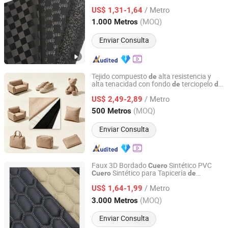
Asiento
Motocicleta, Coche y Silla
de
/ Metro
US$ 1,31-1,64
Zhejiang, China
Desde 2012
(MOQ)
1.000 Metros
Enviar Consulta
Tejido compuesto
alta resistencia y
de
alta tenacidad con fondo
terciopelo
de
de
Zhejiang Minfeng Chemistry Co., Ltd
sintético
cuero
/ Metro
US$ 2,49-2,89
Zhejiang, China
Desde 2026
(MOQ)
500 Metros
Enviar Consulta
Faux 3D Bordado
Sintético PVC
Cuero
Sintético para Tapicería
Cuero
de
Ningbo Bridge Synthetic Leather Co., Ltd.
Asientos
Coche
de
/ Metro
US$ 1,64-1,99
Zhejiang, China
Desde 2012
(MOQ)
3.000 Metros
Enviar Consulta