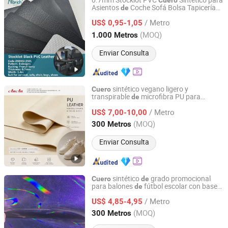
0.7mm Stocklot PVC
Sintético para
Cuero
Asientos
Coche Sofá Bolsa Tapicería
de
Jiangsu Albrich Textile Co., Ltd.
Tela Impermeable Material Ecológico
/ Metro
250402-2501 Feria
China Oriental
US$ 0,95-1,05
de
Jiangsu, China
Desde 2020
(MOQ)
1.000 Metros
Enviar Consulta
sintético vegano ligero y
Cuero
transpirable
microfibra PU para
de
ANAN (CHINA) CO., LTD
zapatillas
portivas, fabricante
de
/ Metro
certificado RoHS
US$ 7,00-10,00
Fujian, China
Desde 2026
(MOQ)
300 Metros
Enviar Consulta
sintético
grado promocional
Cuero
de
para balones
fútbol escolar con base
de
Fujian Yudeng Textile Co., Ltd.
no tejido
de
/ Metro
US$ 4,85-4,95
Fujian, China
Desde 2026
(MOQ)
300 Metros