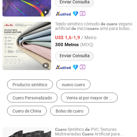
Enviar Consulta
Tejido sintético cómodo
vegano
de
cuero
artificial
micro
ante para bolso
de
cuero
ANAN (CHINA) CO., LTD
mujer, fabricante certificado por RoHS
de
/ Metro
US$ 1,6-1,9
Fujian, China
Desde 2026
(MOQ)
300 Metros
Enviar Consulta
Cuero Sintético
Zapatos de trabajo y seguridad
Zapatillas de moda para hombres
Guantes de Trabajo
Cinturón de Cuero
Zapatos de vestir para hombres
Sintético
PVC Texturas
Cuero
de
Multivariadas
Artificial para
Cuero
Ningbo Bridge Synthetic Leather Co., Ltd.