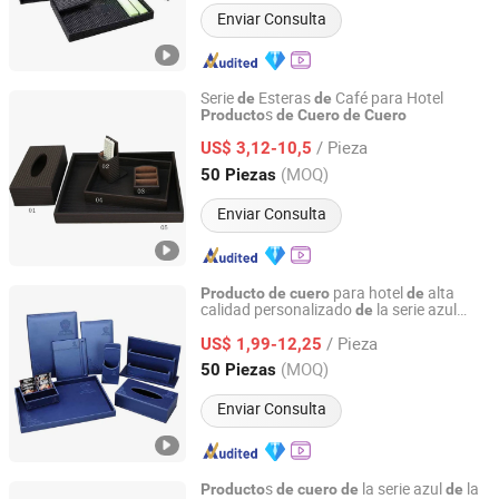
Enviar Consulta
Serie
Esteras
Café para Hotel
de
de
s
Producto
de
Cuero
de
Cuero
Easton Hotel Supplies Co., Ltd.
/ Pieza
US$ 3,12-10,5
Guangdong, China
Desde 2012
(MOQ)
50 Piezas
Enviar Consulta
para hotel
alta
Producto
de
cuero
de
calidad personalizado
la serie azul
de
Easton Hotel Supplies Co., Ltd.
cielo
/ Pieza
US$ 1,99-12,25
Guangdong, China
Desde 2012
(MOQ)
50 Piezas
Enviar Consulta
s
la serie azul
la
Producto
de
cuero
de
de