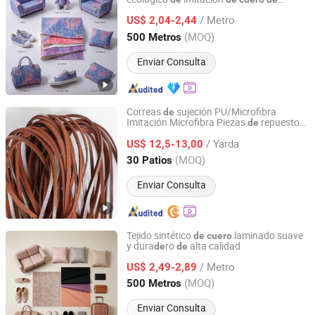
Zhejiang Minfeng Chemistry Co., Ltd
aluminio, fabricado en China para
/ Metro
zapatos/bolsos
US$ 2,04-2,44
Zhejiang, China
Desde 2026
(MOQ)
500 Metros
Enviar Consulta
Correas
sujeción PU/Microfibra
de
Imitación Microfibra Piezas
repuesto
de
Dongguan Lihe Leather Co. Ltd
para bricolaje
de
cuero
/ Yarda
US$ 12,5-13,00
Guangdong, China
Desde 2025
(MOQ)
30 Patios
Enviar Consulta
Tejido sintético
laminado suave
de
cuero
y dura
ro
alta calidad
de
de
Zhejiang Minfeng Chemistry Co., Ltd
/ Metro
US$ 2,49-2,89
Zhejiang, China
Desde 2026
(MOQ)
500 Metros
Enviar Consulta