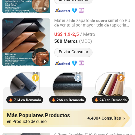
Material
zapato
sintético PU
de
de
cuero
venta al por mayor, tela
tapicería
de
de
Jiangsu Albrich Textile Co., Ltd.
para bolsas,
sintético Wh548 Feria
cuero
/ Metro
Este
China
US$ 1,9-2,5
de
de
Jiangsu, China
Desde 2020
(MOQ)
500 Metros
Enviar Consulta
714 en Demanda
266 en Demanda
243 en Demanda
Más Populares Productos
4.400+ Consultas
en Producto de cuero