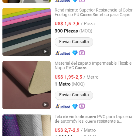
Rendimiento Superior Resistencia al Color
Ecológico PU
Sintético para Cajas
Cuero
Fujian Yudeng Textile Co., Ltd.
Recuerdos
de
/ Pieza
US$ 1,5-7,5
Fujian, China
Desde 2026
(MOQ)
300 Piezas
Enviar Consulta
Material
l zapato Impermeable Flexible
de
Napa PVC
Cuero
Foshan Shenghe New Materials Co., Ltd
/ Metro
US$ 1,95-2,5
Guangdong, China
Desde 2025
(MOQ)
1 Metro
Enviar Consulta
Tela
vinilo
PVC para tapicería
de
de
cuero
automóviles,
resistente a
de
cuero
Jiangsu Albrich Textile Co., Ltd.
rasguños para asientos
coche,
de
cuero
/ Metro
suave acolchado con bordado en relieve,
US$ 2,7-2,9
tela
punto Hx-002 Feria
Este
de
de
de