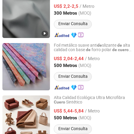
cubierta
fútbol
de
/ Metro
US$ 2,2-2,5
Fujian, China
Desde 2026
(MOQ)
300 Metros
Enviar Consulta
Foil metálico suave anti
slizante
alta
de
de
calidad con base
forro polar
de
de
cuero
Zhejiang Minfeng Chemistry Co., Ltd
sintético
/ Metro
US$ 2,04-2,44
Zhejiang, China
Desde 2026
(MOQ)
500 Metros
Enviar Consulta
Alta Calidad Ecológica Ultra Microfibra
Sintético
Cuero
Zhejiang Minfeng Chemistry Co., Ltd
/ Metro
US$ 5,44-5,84
Zhejiang, China
Desde 2026
(MOQ)
500 Metros
Enviar Consulta