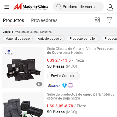
Productos
Proveedores
Producto de cuero
Productos
248,011
Material de cuero
Artículo de cuero
Producto de nailon
Producto
Serie Clásica
Café en Venta
s
de
Producto
para Hoteles
de
Cuero
Easton Hotel Supplies Co., Ltd.
/ Pieza
US$ 2,1-13,5
Guangdong, China
Desde 2012
(MOQ)
50 Piezas
Enviar Consulta
Serie
s
para hotel
de
producto
de
cuero
de
estera
paja negra
de
Easton Hotel Supplies Co., Ltd.
/ Pieza
US$ 3,05-8,78
Guangdong, China
Desde 2012
(MOQ)
50 Piezas