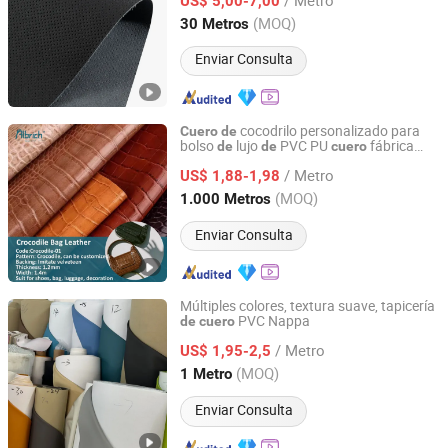
Sofás Guantes Zapatos Bolsas Asiento
US$ 5,00-7,00
Coche
de
Shanghai, China
Desde 2022
(MOQ)
30 Metros
Enviar Consulta
cocodrilo personalizado para
Cuero
de
bolso
lujo
PVC PU
fábrica
de
de
cuero
Jiangsu Albrich Textile Co., Ltd.
china muestra gratuita Crocodile-01 Feria
/ Metro
l Este
China
US$ 1,88-1,98
de
de
Jiangsu, China
Desde 2020
(MOQ)
1.000 Metros
Enviar Consulta
Múltiples colores, textura suave, tapicería
PVC Nappa
de
cuero
Foshan Shenghe New Materials Co., Ltd
/ Metro
US$ 1,95-2,5
Guangdong, China
Desde 2025
(MOQ)
1 Metro
Enviar Consulta