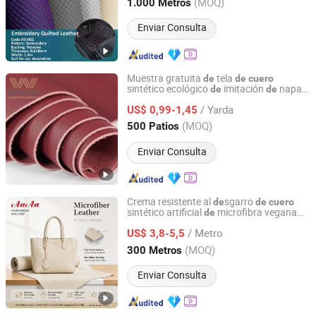
Jiangsu, China
Desde 2020
(MOQ)
1.000 Metros
China
Enviar Consulta
Muestra gratuita
tela
de
de
cuero
sintético ecológico
imitación
napa
de
de
Quanzhou Winiw Import and Export Co., Ltd.
para interiores
automóviles, material
de
/ Yarda
microfibra sintética ecológica con
US$ 0,99-1,45
de
relieve para tapicería
vehículos
de
Fujian, China
Desde 2022
(MOQ)
500 Patios
Enviar Consulta
Crema resistente al
sgarro
de
de
cuero
sintético artificial
microfibra vegana
de
ANAN (CHINA) CO., LTD
para el forro
bolsas
mujer,
de
de
/ Metro
fabricante certificado por RoHS
US$ 3,8-5,5
Fujian, China
Desde 2026
(MOQ)
300 Metros
Enviar Consulta