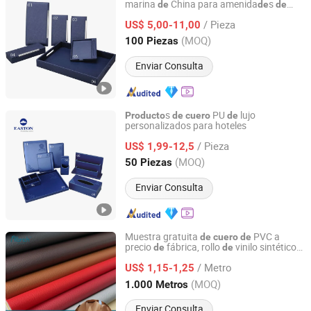
marina
China para amenida
s
de
de
de
Easton Hotel Supplies Co., Ltd.
hotel
/ Pieza
US$ 5,00-11,00
Guangdong, China
Desde 2012
(MOQ)
100 Piezas
Enviar Consulta
s
PU
lujo
Producto
de
cuero
de
personalizados para hoteles
Easton Hotel Supplies Co., Ltd.
/ Pieza
US$ 1,99-12,5
Guangdong, China
Desde 2012
(MOQ)
50 Piezas
Enviar Consulta
Muestra gratuita
PVC a
de
cuero
de
precio
fábrica, rollo
vinilo sintético
de
de
Jiangsu Albrich Textile Co., Ltd.
0.65mm para funda
asiento
coche
de
de
/ Metro
Lychee-001 Feria
l Este
China
US$ 1,15-1,25
de
de
Jiangsu, China
Desde 2020
(MOQ)
1.000 Metros
Enviar Consulta