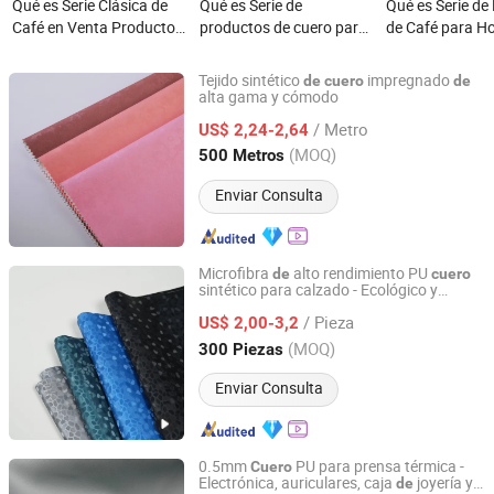
Qué es Serie Clásica de
Qué es Serie de
Qué es Serie de
Café en Venta Productos
productos de cuero para
de Café para Ho
de Cuero para Hoteles
hotel de estera de paja
Productos de C
negra
Cuero
Tejido sintético
impregnado
de
cuero
de
alta gama y cómodo
Zhejiang Minfeng Chemistry Co., Ltd
/ Metro
US$ 2,24-2,64
Zhejiang, China
Desde 2026
(MOQ)
500 Metros
Enviar Consulta
Microfibra
alto rendimiento PU
de
cuero
sintético para calzado - Ecológico y
Fujian Yudeng Textile Co., Ltd.
resistente a la abrasión
/ Pieza
US$ 2,00-3,2
Fujian, China
Desde 2026
(MOQ)
300 Piezas
Enviar Consulta
0.5mm
PU para prensa térmica -
Cuero
Electrónica, auriculares, caja
joyería y
de
Fujian Yudeng Textile Co., Ltd.