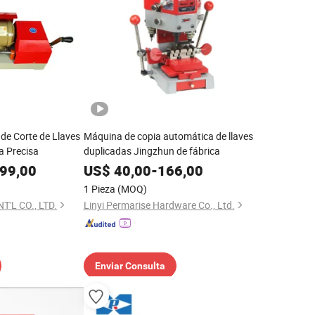
de Corte de Llaves
Máquina de copia automática de llaves
a Precisa
duplicadas Jingzhun de fábrica
99,00
US$
40,00
-
166,00
1 Pieza
(MOQ)
'L CO., LTD.
Linyi Permarise Hardware Co., Ltd.
Enviar Consulta