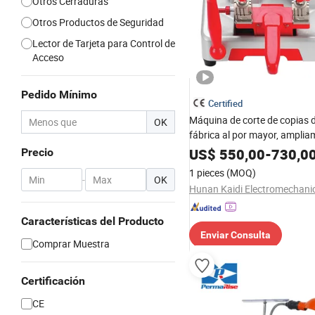
Otros Cerraduras
Otros Productos de Seguridad
Lector de Tarjeta para Control de
Acceso
Pedido Mínimo
Certified
Máquina de corte de copias d
OK
fábrica al por mayor, ampli
utilizada para llaves de auto
US$
550,00
-
730,0
Precio
casas
1 pieces
(MOQ)
-
OK
Características del Producto
Enviar Consulta
Comprar Muestra
Certificación
CE