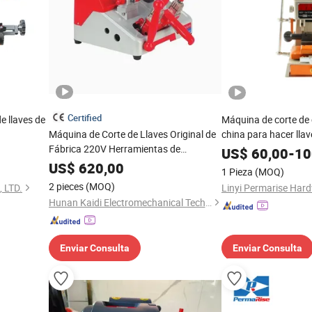
Certified
e llaves de
Máquina de corte de 
Máquina de Corte de Llaves Original de
china para hacer lla
Fábrica 220V Herramientas de
cerrajería
US$
60,00
-
10
Cerrajería Máquina de Copia de Llaves
US$
620,00
1 Pieza
(MOQ)
Horizontal
2 pieces
(MOQ)
 LTD.
Linyi Permarise Hard
Hunan Kaidi Electromechanical Technology Co., Ltd.
Enviar Consulta
Enviar Consulta