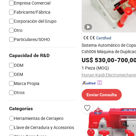
Empresa Comercial
Fabricante/Fábrica
Corporación del Grupo
Otro
Certified
Particulares/SOHO
Sistema Automático de Copia
Csh006 Máquina de Duplicad
Capacidad de R&D
por Fresado Lateral
US$
530,00
-
700,0
ODM
1 Pieza
(MOQ)
OEM
Marca Propia
Otros
Enviar Consulta
Categorías
Herramientas de Cerrajero
Llave de Cerradura y Accesorios