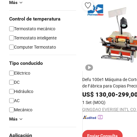
Más
Control de temperatura
Termostato mecánico
Termostato inteligente
Computer Termostato
Tipo conducido
Eléctrico
Defu 100e1 Máquina de Corte
DC
de Fábrica para Copias Prec
Hidráulico
US$
130,00
-
299,0
AC
1 Set
(MOQ)
QINGDAO EVERISE INT'L CO.,
Mecánico
Más
Aplicación
Enviar Consulta