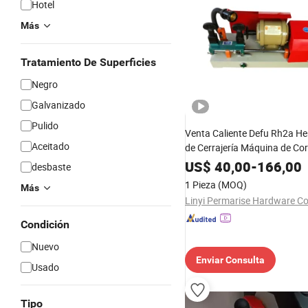
Hotel
Más
Tratamiento De Superficies
Negro
Galvanizado
Pulido
Venta Caliente Defu Rh2a H
Aceitado
de Cerrajería Máquina de Cor
US$
40,00
-
166,00
desbaste
1 Pieza
(MOQ)
Más
Linyi Permarise Hardware Co.
Condición
Nuevo
Enviar Consulta
Usado
Tipo