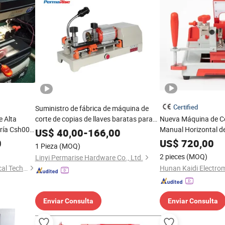
Certified
Suministro de fábrica de máquina de
e Alta
corte de copias de llaves baratas para
Nueva Máquina de Co
ería Csh001
llaves de coche en blanco
Manual Horizontal de
US$
40,00
-
166,00
para Copiar y Duplic
0
US$
720,00
1 Pieza
(MOQ)
2 pieces
(MOQ)
Linyi Permarise Hardware Co., Ltd.
Hunan Kaidi Electromechanical Technology Co., Ltd.
Enviar Consulta
Enviar Consulta