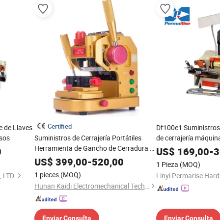
Certified
 de Llaves
Df100e1 Suministros
isos
Suministros de Cerrajería Portátiles
de cerrajería máquina
Herramienta de Gancho de Cerradura 2-
0
US$
169,00
-
3
in-1 Máquina de Copia de Llaves
US$
399,00
-
520,00
1 Pieza
(MOQ)
1 pieces
(MOQ)
 LTD.
Linyi Permarise Hard
Hunan Kaidi Electromechanical Technology Co., Ltd.
Enviar Consulta
Enviar Consulta