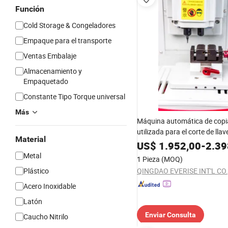
Función
Cold Storage & Congeladores
Empaque para el transporte
Ventas Embalaje
Almacenamiento y
Empaquetado
Constante Tipo Torque universal
Más
Máquina automática de copia
utilizada para el corte de llav
Material
puertas/llaves de coches
US$
1.952,00
-
2.39
Metal
1 Pieza
(MOQ)
Plástico
QINGDAO EVERISE INT'L CO.,
Acero Inoxidable
Latón
Enviar Consulta
Caucho Nitrilo