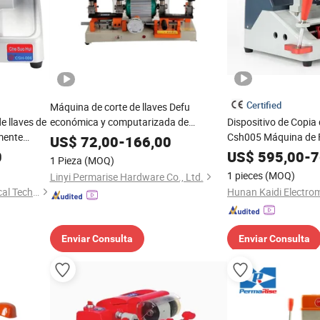
Certified
Máquina de corte de llaves Defu
e llaves de
económica y computarizada de
Dispositivo de Copia
amente
suministro de fábrica
Csh005 Máquina de F
US$
72,00
-
166,00
móviles y
de Llaves
0
US$
595,00
-
7
1 Pieza
(MOQ)
1 pieces
(MOQ)
Linyi Permarise Hardware Co., Ltd.
Hunan Kaidi Electromechanical Technology Co., Ltd.
Enviar Consulta
Enviar Consulta