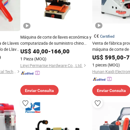
Certified
Máquina de corte de llaves económica y
 de Llaves
computarizada de suministro chino
Venta de fábrica prov
o de Llaves
Defu368A
máquina de corte de 
US$
40,00
-
166,00
alta calidad
0
US$
595,00
-
7
1 Pieza
(MOQ)
1 pieces
(MOQ)
Linyi Permarise Hardware Co., Ltd.
Hunan Kaidi Electromechanical Technology Co., Ltd.
Enviar Consulta
Enviar Consulta