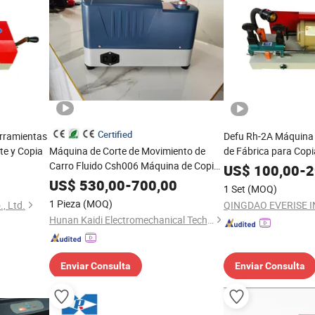
Certified
erramientas
Defu Rh-2A Máquina 
te y Copia
Máquina de Corte de Movimiento de
de Fábrica para Copi
Carro Fluido Csh006 Máquina de Copia
US$
100,00
-
2
de Llave
US$
530,00
-
700,00
1 Set
(MOQ)
1 Pieza
(MOQ)
, Ltd.
QINGDAO EVERISE INT
Hunan Kaidi Electromechanical Technology Co., Ltd.
Enviar Consulta
Enviar Consulta