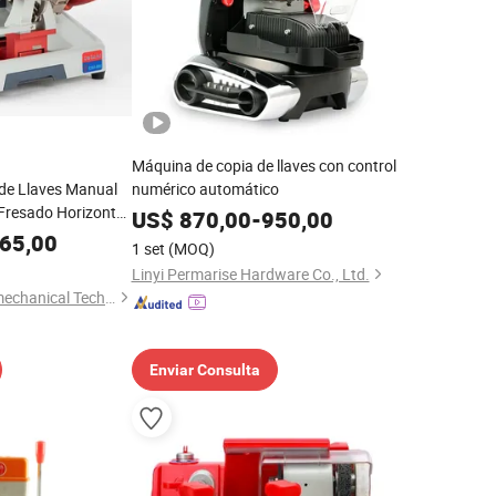
Máquina de copia de llaves con control
 de Llaves Manual
numérico automático
resado Horizontal
US$
870,00
-
950,00
65,00
1 set
(MOQ)
Linyi Permarise Hardware Co., Ltd.
Hunan Kaidi Electromechanical Technology Co., Ltd.
Enviar Consulta