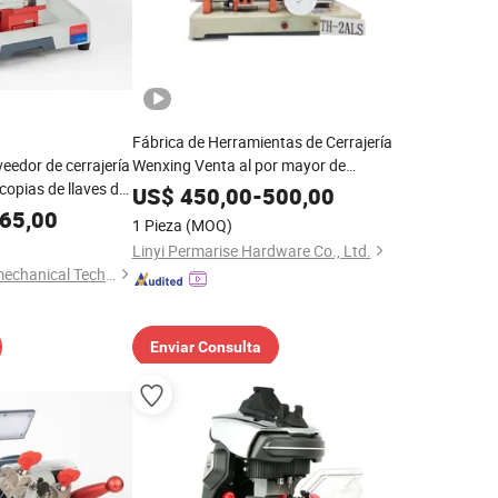
Fábrica de Herramientas de Cerrajería
eedor de cerrajería
Wenxing Venta al por mayor de
copias de llaves de
Máquinas de Corte y Copia de Llaves
US$
450,00
-
500,00
65,00
1 Pieza
(MOQ)
Linyi Permarise Hardware Co., Ltd.
Hunan Kaidi Electromechanical Technology Co., Ltd.
Enviar Consulta