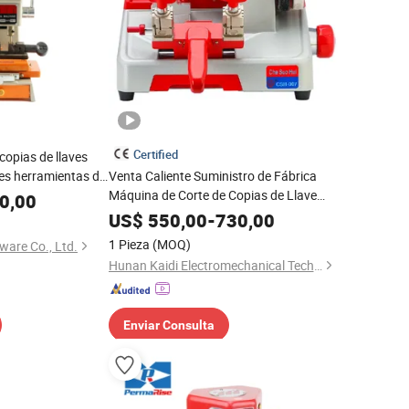
Certified
copias de llaves
ves herramientas de
Venta Caliente Suministro de Fábrica
Máquina de Corte de Copias de Llave
0,00
Semiautomática Barata
US$
550,00
-
730,00
1 Pieza
(MOQ)
ware Co., Ltd.
Hunan Kaidi Electromechanical Technology Co., Ltd.
Enviar Consulta