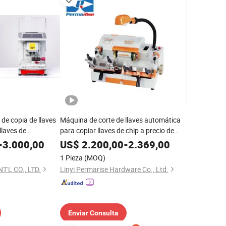
de copia de llaves
Máquina de corte de llaves automática
llaves de
para copiar llaves de chip a precio de
ches
fábrica
-
3.000,00
US$
2.200,00
-
2.369,00
1 Pieza
(MOQ)
'L CO., LTD.
Linyi Permarise Hardware Co., Ltd.
Enviar Consulta