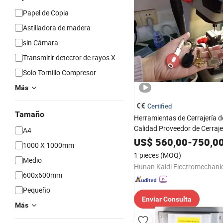
Papel de Copia
Astilladora de madera
sin Cámara
Transmitir detector de rayos X
Solo Tornillo Compresor
Más
Certified
Tamaño
Herramientas de Cerrajería d
Calidad Proveedor de Cerraj
A4
Máquina de Copia de Llaves
US$
560,00
-
750,0
1000 X 1000mm
1 pieces
(MOQ)
Medio
600x600mm
Pequeño
Enviar Consulta
Más