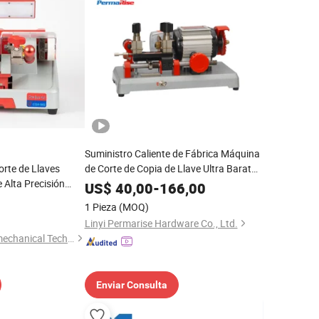
Suministro Caliente de Fábrica Máquina
rte de Llaves
de Corte de Copia de Llave Ultra Barata
 Alta Precisión
Computerizada Jz 2ALS
US$
40,00
-
166,00
ar Llaves
1 Pieza
(MOQ)
Linyi Permarise Hardware Co., Ltd.
Hunan Kaidi Electromechanical Technology Co., Ltd.
Enviar Consulta