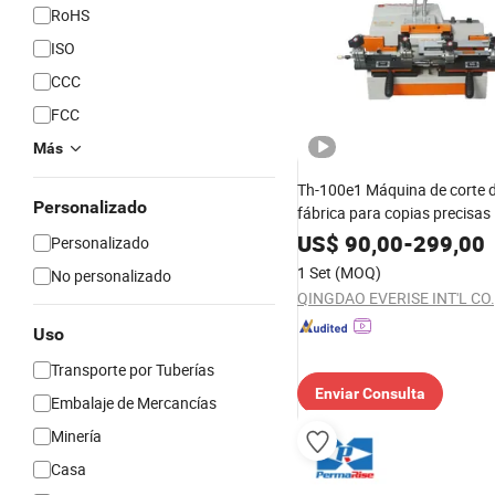
RoHS
ISO
CCC
FCC
Más
Th-100e1 Máquina de corte d
Personalizado
fábrica para copias precisas
US$
90,00
-
299,00
Personalizado
1 Set
(MOQ)
No personalizado
QINGDAO EVERISE INT'L CO.,
Uso
Transporte por Tuberías
Enviar Consulta
Embalaje de Mercancías
Minería
Casa