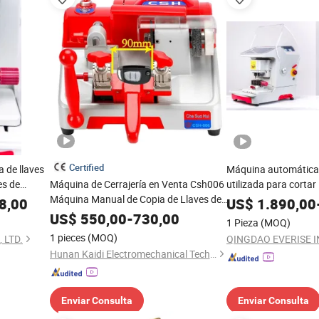
Certified
 de llaves
Máquina automática 
es de
Máquina de Cerrajería en Venta Csh006
utilizada para cortar 
Máquina Manual de Copia de Llaves de
puertas/llaves de co
8,00
US$
1.890,00
Precisión
US$
550,00
-
730,00
1 Pieza
(MOQ)
1 pieces
(MOQ)
 LTD.
QINGDAO EVERISE INT
Hunan Kaidi Electromechanical Technology Co., Ltd.
Enviar Consulta
Enviar Consulta