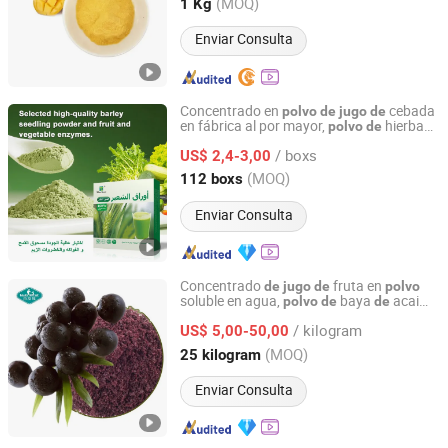
Shaanxi, China
Desde 2022
(MOQ)
1 Kg
Enviar Consulta
Concentrado en
cebada
polvo
de
jugo
de
en fábrica al por mayor,
hierba
polvo
de
Hubei Wansongtang Health Pharmaceutical Group Co.,
cebada
de
Ltd.
/ boxs
US$ 2,4-3,00
(MOQ)
112 boxs
Hubei, China
Desde 2021
Enviar Consulta
Concentrado
fruta en
de
jugo
de
polvo
soluble en agua,
baya
acai
polvo
de
de
Nutrifirst Biotech Inc.
liofilizado
Brasil para uso en
s
de
jugo
/ kilogram
US$ 5,00-50,00
Shandong, China
Desde 2023
(MOQ)
25 kilogram
Enviar Consulta