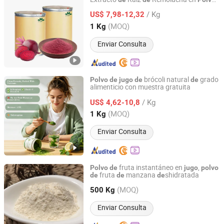
Baoji Embellish Wood Agricultural Development Co., Ltd
Remolacha
de
Jugo
de
/ Kg
US$ 7,98-12,32
Shaanxi, China
Desde 2020
(MOQ)
1 Kg
Enviar Consulta
brócoli natural
grado
Polvo
de
jugo
de
de
alimenticio con muestra gratuita
BioCoLex Group (CN-ShaanXi) Co., Ltd
/ Kg
US$ 4,62-10,8
Shaanxi, China
Desde 2026
(MOQ)
1 Kg
Enviar Consulta
fruta instantáneo en
,
Polvo
de
jugo
polvo
fruta
manzana
shidratada
de
de
de
Jiaozuo Hailian Food Co., Ltd.
(MOQ)
500 Kg
Henan, China
Desde 2024
Enviar Consulta