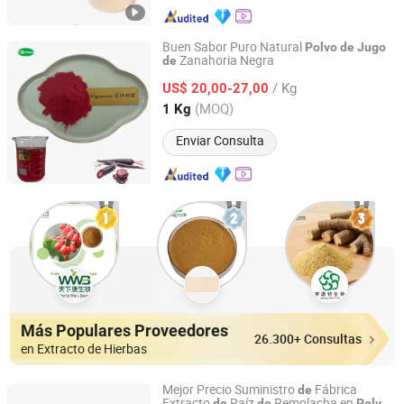
Buen Sabor Puro Natural
Polvo
de
Jugo
Zanahoria Negra
de
Changsha Vigorous-Tech Co., Ltd.
/ Kg
US$ 20,00-27,00
Hunan, China
Desde 2025
(MOQ)
1 Kg
Enviar Consulta
Más Populares Proveedores
26.300+ Consultas
en Extracto de Hierbas
Mejor Precio Suministro
Fábrica
de
Extracto
Raíz
Remolacha en
de
de
Polvo