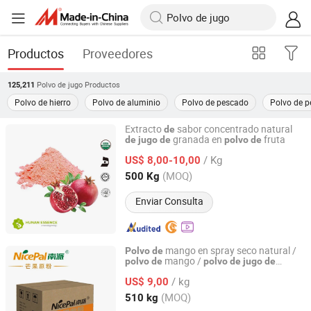
Productos
Proveedores
Polvo de jugo
Productos
125,211
Polvo de hierro
Polvo de aluminio
Polvo de pescado
Polvo de p
Extracto
sabor concentrado natural
de
granada en
fruta
de
jugo
de
polvo
de
Hunan Essence Biotech Co.,Ltd
/ Kg
US$ 8,00-10,00
Hunan, China
Desde 2024
(MOQ)
500 Kg
Enviar Consulta
mango en spray seco natural /
Polvo
de
mango /
polvo
de
polvo
de
jugo
de
Hainan Nicepal Industry Co., Ltd.
mango
/ kg
US$ 9,00
Hainan, China
Desde 2015
(MOQ)
510 kg