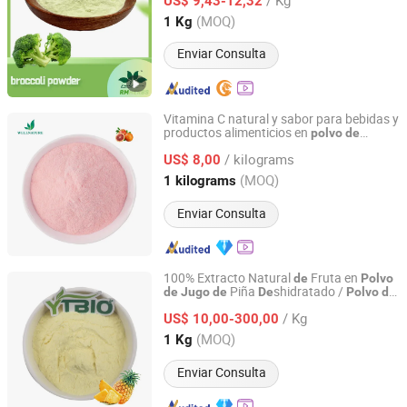
US$ 9,43-12,32
Shaanxi, China
Desde 2020
(MOQ)
1 Kg
Enviar Consulta
Vitamina C natural y sabor para bebidas y
productos alimenticios en
polvo
de
Wellgreen Natural Co...Ltd
concentrado
naranja
de
jugo
de
/ kilograms
US$ 8,00
Shaanxi, China
Desde 2025
(MOQ)
1 kilograms
Enviar Consulta
100% Extracto Natural
Fruta en
de
Polvo
Piña
shidratado /
de
Jugo
de
De
Polvo
de
Shaanxi Yuantai Biological Technology Co., Ltd.
Piña/
/ Kg
US$ 10,00-300,00
Shaanxi, China
Desde 2021
(MOQ)
1 Kg
Enviar Consulta