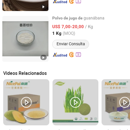
guanábana
Polvo
de
jugo
de
Shaanxi KBC Biotech Co., Ltd.
/ Kg
US$ 7,00-20,00
(MOQ)
1 Kg
Shaanxi, China
Desde 2022
Enviar Consulta
Videos Relacionados