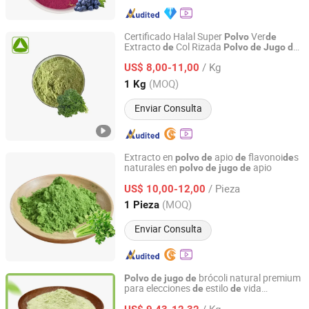
Certificado Halal Super
Ver
Polvo
de
Extracto
Col Rizada
de
Polvo
de
Jugo
de
Xi'an Quanao Biotech Co., Ltd.
Col Rizada
/ Kg
US$ 8,00-11,00
Shaanxi, China
Desde 2025
(MOQ)
1 Kg
Enviar Consulta
Extracto en
apio
flavonoi
s
polvo
de
de
de
naturales en
apio
polvo
de
jugo
de
Shaanxi Ekelio Biotech Co., Ltd.
/ Pieza
US$ 10,00-12,00
Shaanxi, China
Desde 2026
(MOQ)
1 Pieza
Enviar Consulta
brócoli natural premium
Polvo
de
jugo
de
para elecciones
estilo
vida
de
de
Baoji Embellish Wood Agricultural Development Co., Ltd
saludables
/ Kg