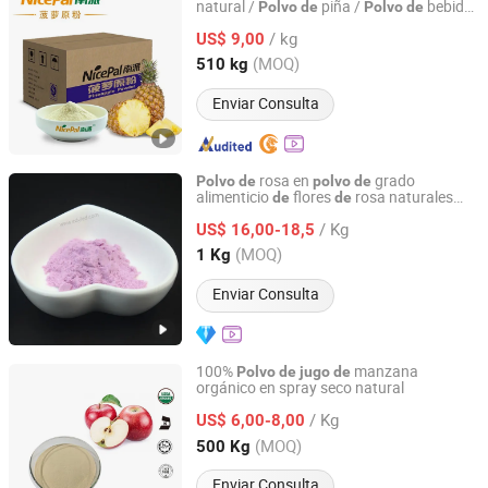
natural /
piña /
bebida
Polvo
de
Polvo
de
Hainan Nicepal Industry Co., Ltd.
piña
de
/ kg
US$ 9,00
Hainan, China
Desde 2015
(MOQ)
510 kg
Enviar Consulta
rosa en
grado
Polvo
de
polvo
de
alimenticio
flores
rosa naturales
de
de
Huizhou Zhongyue Yuntong Technology Co., Ltd.
concentrado en
rosa
polvo
de
jugo
de
/ Kg
US$ 16,00-18,5
Guangdong, China
Desde 2025
(MOQ)
1 Kg
Enviar Consulta
100%
manzana
Polvo
de
jugo
de
orgánico en spray seco natural
Hunan Essence Biotech Co.,Ltd
/ Kg
US$ 6,00-8,00
Hunan, China
Desde 2024
(MOQ)
500 Kg
Enviar Consulta