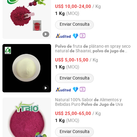
Remolacha Roja Orgánica E50
Polvo
de
/ Kg
US$ 10,00-24,00
Hunan, China
Desde 2025
(MOQ)
1 Kg
Enviar Consulta
fruta
plátano en spray seco
Polvo
de
de
natural
Shaanxi,
de
polvo
de
jugo
de
Shaanxi Green Bio-Engineering Co., Ltd
plátano
/ Kg
US$ 5,00-15,00
Shaanxi, China
Desde 2026
(MOQ)
1 Kg
Enviar Consulta
Natural 100% Sabor
Alimentos y
de
Bebidas Puro
Uva
Polvo
de
Jugo
de
Shaanxi Dongjiang Kangtai Health Industry Co., Ltd.
/ Kg
US$ 25,00-65,00
Shaanxi, China
Desde 2024
(MOQ)
1 Kg
Enviar Consulta