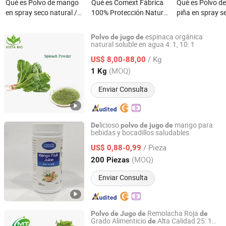
Qué es Polvo de mango
Qué es Comext Fábrica
Qué es Polvo de
en spray seco natural /
100% Protección Natural
piña en spray s
polvo de mango / polvo
Hígado Polvo de Jugo de
natural / Polvo 
de jugo de mango
Trigo Verde Orgánico
Polvo de bebida
espinaca orgánica
Polvo
de
jugo
de
Polvo de Césped de
natural soluble en agua 4: 1, 10: 1
Qingdao Vista Bio. Tech. Co., Ltd
Cebada
/ Kg
US$ 8,00-88,00
Shandong, China
Desde 2023
(MOQ)
1 Kg
Enviar Consulta
licioso
mango para
De
polvo
de
jugo
de
bebidas y bocadillos saludables
Shaanxi Pioneer Biotechnology Co., Ltd.
/ Pieza
US$ 0,88-0,99
Shaanxi, China
Desde 2025
(MOQ)
200 Piezas
Enviar Consulta
Remolacha Roja
Polvo
de
Jugo
de
de
Grado Alimenticio
Alta Calidad 25: 1
de
Hunan MT Health Inc.