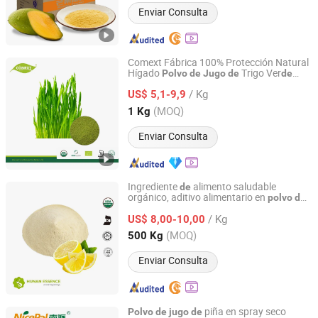
Enviar Consulta
Comext Fábrica 100% Protección Natural
Hígado
Trigo Ver
Polvo
de
Jugo
de
de
Changsha Comext Biotech Co., Ltd.
Orgánico
Césped
Cebada
Polvo
de
de
/ Kg
US$ 5,1-9,9
Hunan, China
Desde 2023
(MOQ)
1 Kg
Enviar Consulta
Ingrediente
alimento saludable
de
orgánico, aditivo alimentario en
polvo
de
Hunan Essence Biotech Co.,Ltd
limón,
extracto
limón
jugo
de
polvo
de
de
/ Kg
US$ 8,00-10,00
Hunan, China
Desde 2024
(MOQ)
500 Kg
Enviar Consulta
piña en spray seco
Polvo
de
jugo
de