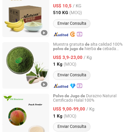
bebida
plátano
de
de
/ KG
US$ 10,5
Hainan, China
Desde 2015
(MOQ)
510 KG
Enviar Consulta
Muestra gratuita
alta calidad 100%
de
hierba
cebada
polvo
de
jugo
de
de
Hunan MT Health Inc.
orgánica
/ Kg
US$ 3,9-23,00
Hunan, China
Desde 2025
(MOQ)
1 Kg
Enviar Consulta
Durazno Natural
Polvo
de
Jugo
de
Certificado Halal 100%
Qingdao Vital Nutraceutical Ingredients Bioscience Co.,
Ltd.
/ Kg
US$ 9,00-99,00
(MOQ)
1 Kg
Shandong, China
Desde 2018
Enviar Consulta