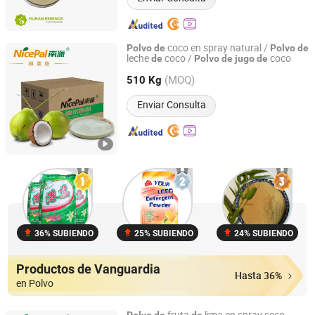
coco en spray natural /
Polvo
de
Polvo
de
leche
coco /
coco
de
Polvo
de
jugo
de
Hainan Nicepal Industry Co., Ltd.
(MOQ)
510 Kg
Hainan, China
Desde 2015
Enviar Consulta
36% SUBIENDO
25% SUBIENDO
24% SUBIENDO
Productos de Vanguardia
Hasta 36%
en Polvo