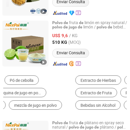
Enviar Consulta
fruta
limón en spray natural /
Polvo
de
de
limón /
bebida
polvo
de
jugo
de
polvo
de
Hainan Nicepal Industry Co., Ltd.
limón
de
/ KG
US$ 9,6
Hainan, China
Desde 2015
(MOQ)
510 KG
Enviar Consulta
Extracto de Hierbas
Esencia y Especias
Extracto de Fruta
Potenciadores de Nutrición
Bebidas sin Alcohol
Alimento Sanitario
fruta
plátano en spray seco
Polvo
de
de
natural /
plátano /
polvo
de
jugo
de
polvo
Hainan Nicepal Industry Co., Ltd.