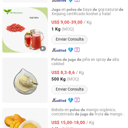
en
baya
goji natural
Jugo
polvo
de
de
de
Xinjiang certificado kosher y halal
Qingdao Vital Nutraceutical Ingredients Bioscience Co.,
Ltd.
/ Kg
US$ 9,00-39,00
(MOQ)
1 Kg
Shandong, China
Desde 2018
Enviar Consulta
piña en spray
alta
Polvo
de
jugo
de
de
calidad
Shanghai Sinospices Sourcing Ltd.
/ Kg
US$ 8,3-8,6
Shanghai, China
Desde 2021
(MOQ)
500 Kg
Enviar Consulta
Bebida en
mango orgánico,
polvo
de
concentrado
fruta
mango,
de
jugo
de
de
Shaanxi KBC Biotech Co., Ltd.
mango
polvo
de
jugo
de
/ Kg
US$ 15,00-18,00