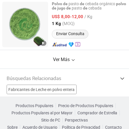
pasto
cebada orgánico
Polvo
de
de
polvo
pasto
cebada
de
jugo
de
de
Xi'an Xinlu Biotechnology Co., Ltd.
/ Kg
US$ 8,00-12,00
Shaanxi, China
Desde 2024
(MOQ)
1 Kg
Enviar Consulta
Ver Más
Búsquedas Relacionadas
Fabricantes de Leche en polvo entera
Fabricantes de Pó de cebolla
Fabricantes de Harina de soya
Productos Populares
Precio de Productos Populares
Productos Populares al por Mayor
Comprador de Estrella
Fabricantes de máquina de jugo en polvo
Sitio de PC
Perspectivas
Sobre
Acuerdo de Usuario
Política de Privacidad
Contacto
máquina de envasado de polvo de jugo Fábricas