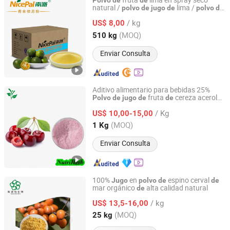
fruta
lima en spray seco
Polvo
de
de
natural /
lima /
polvo
de
jugo
de
polvo
de
Hainan Nicepal Industry Co., Ltd.
bebida
lima
de
/ kg
US$ 8,00
Hainan, China
Desde 2015
(MOQ)
510 kg
Enviar Consulta
Aditivo alimentario para bebidas 25%
fruta
cereza acerola
Polvo
de
jugo
de
de
Nanjing NutriHerb BioTech Co., Ltd.
vitamina C
/ Kg
US$ 10,00-15,00
Jiangsu, China
Desde 2022
(MOQ)
1 Kg
Enviar Consulta
100%
en
espino cerval
Jugo
polvo
de
de
mar orgánico
alta calidad natural
de
Fufeng Sinuote Biotechnology Co., Ltd
/ kg
US$ 13,5-16,00
Shaanxi, China
Desde 2015
(MOQ)
25 kg