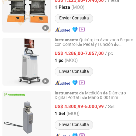
etc., por Instituciones
US$ 1.225,00-1.440,00
de
Inspección
de
Calidad
Shandong, China
Desde 2024
(MOQ)
1 Pieza
Enviar Consulta
Quirúrgico Avanzado Seguro
Instrumento
con Control
Pedal y Función
de
de
Nanjing Nuoyuan Medical Devices Co., Ltd.
Parada
Emergencia
de
/ pc
US$ 4.286,00-7.857,00
Jiangsu, China
Desde 2025
(MOQ)
1 pc
Enviar Consulta
Medición
Diámetro
Instrumento
de
de
Digital Portátil
Mano 0.001mm
de
Dongguan Pinyang Wire And Cable Machinery Co., Ltd
Precisión para
Industrial
Inspección
/ Set
US$ 4.800,99-5.000,99
Guangdong, China
Desde 2025
(MOQ)
1 Set
Enviar Consulta