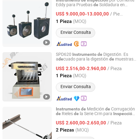
por Corriente
Instrumento
de
Inspección
Eddy para Pruebas
Soldadura en
de
Nanjing Bkn Automation System Co., Ltd
Tubos
/ Pieza
US$ 9.000,00-13.000,00
Jiangsu, China
Desde 2024
(MOQ)
1 Pieza
Enviar Consulta
SPD620
Digestión. Es
Instrumento
de
a
cuado para la digestión
muestras
de
de
Jinan Alva Instrument Co., Ltd.
antes
l análisis
proteínas
l suelo
de
de
de
/ Pieza
en instituciones agrícolas y
US$ 2.516,00-2.960,00
de
inspección
calidad
de
Shandong, China
Desde 2024
(MOQ)
1 Pieza
Enviar Consulta
Medición
Corrugación
Instrumento
de
de
Rieles
la Serie Crm para
de
de
Inspección
Chongqing JieRail Tech Co.,Ltd.
Ferroviaria
/ Pieza
US$ 2.600,00-2.650,00
Chongqing, China
Desde 2026
(MOQ)
2 Piezas