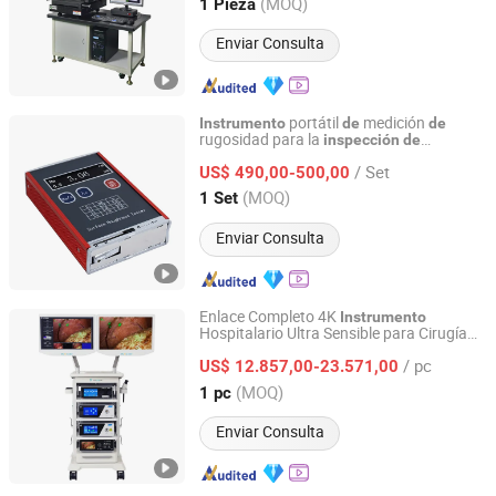
Guangdong, China
Desde 2024
(MOQ)
1 Pieza
Enviar Consulta
portátil
medición
Instrumento
de
de
rugosidad para la
inspección
de
Shandong IPRE Inspection Technology Co., Ltd
superficies
procesamiento
metal y
de
de
/ Set
no metal
US$ 490,00-500,00
Shandong, China
Desde 2026
(MOQ)
1 Set
Enviar Consulta
Enlace Completo 4K
Instrumento
Hospitalario Ultra Sensible para Cirugía
Nanjing Nuoyuan Medical Devices Co., Ltd.
Laparoscópica
/ pc
US$ 12.857,00-23.571,00
Jiangsu, China
Desde 2025
(MOQ)
1 pc
Enviar Consulta