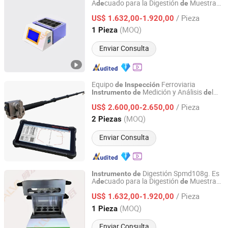
A
cuado para la Digestión
Muestras
de
de
Jinan Alva Instrument Co., Ltd.
Antes
l Análisis
Proteínas en Suelos
de
de
/ Pieza
por la Industria Alimentaria y las
US$ 1.632,00-1.920,00
Instituciones
Calidad
de
Inspección
de
Shandong, China
Desde 2024
(MOQ)
1 Pieza
Enviar Consulta
Equipo
Ferroviaria
de
Inspección
Medición y Análisis
l
Instrumento
de
de
Chongqing JieRail Tech Co.,Ltd.
Perfil Transversal
/ Pieza
US$ 2.600,00-2.650,00
Chongqing, China
Desde 2026
(MOQ)
2 Piezas
Enviar Consulta
Digestión Spmd108g. Es
Instrumento
de
A
cuado para la Digestión
Muestras
de
de
Jinan Alva Instrument Co., Ltd.
Antes
l Análisis
Proteínas en Suelos
de
de
/ Pieza
por la Industria Alimentaria y las
US$ 1.632,00-1.920,00
Instituciones
Calidad
de
Inspección
de
Shandong, China
Desde 2024
(MOQ)
1 Pieza
Enviar Consulta