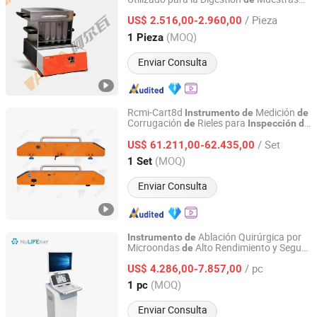
Jinan Alva Instrument Co., Ltd.
Antes
l Análisis
Proteínas
Agua,
de
de
de
/ Pieza
etc., por Instituciones
US$ 2.516,00-2.960,00
de
Inspección
de
Calidad
Shandong, China
Desde 2024
(MOQ)
1 Pieza
Enviar Consulta
Rcmi-Cart8d
Medición
Instrumento
de
de
Corrugación
Rieles para
de
Inspección
de
Zhong Yi Hui Cheng (Beijing) Technology Co., Ltd.
Vías
Ferrocarril y Metro
de
/ Set
US$ 61.211,00-62.435,00
Beijing, China
Desde 2026
(MOQ)
1 Set
Enviar Consulta
Ablación Quirúrgica por
Instrumento
de
Microondas
Alto Rendimiento y Seguro
de
Nanjing Nuoyuan Medical Devices Co., Ltd.
con Control
Temperatura
de
/ pc
US$ 4.286,00-7.857,00
Jiangsu, China
Desde 2025
(MOQ)
1 pc
Enviar Consulta