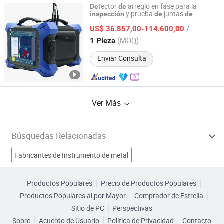
tector
arreglo en fase para la
De
de
y prueba
juntas
inspección
de
de
SUZHOU CHIRUI ELECTROMECHANICAL TECHNOLOGY
soldadura en barcos
CO., LTD.
/ Pieza
US$ 36.857,00-114.600,00
(MOQ)
1 Pieza
Jiangsu, China
Desde 2024
Enviar Consulta
Ver Más
Búsquedas Relacionadas
Fabricantes de Instrumento de metal
Fabricantes de Instrumento Mecánico
Productos Populares
Precio de Productos Populares
Productos Populares al por Mayor
Comprador de Estrella
Fabricantes de Instrumento Quirúrgico
Sitio de PC
Perspectivas
Sobre
Acuerdo de Usuario
Política de Privacidad
Contacto
Fabricantes de Inspección de tela