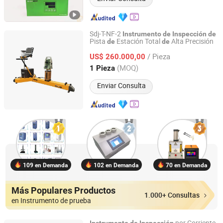
Sdj-T-NF-2
Instrumento
de
Inspección
de
Pista
Estación Total
Alta Precisión
de
de
Chongqing JieRail Tech Co.,Ltd.
/ Pieza
US$ 260.000,00
Chongqing, China
Desde 2026
(MOQ)
1 Pieza
Enviar Consulta
109 en Demanda
102 en Demanda
70 en Demanda
Más Populares Productos
1.000+ Consultas
en Instrumento de prueba