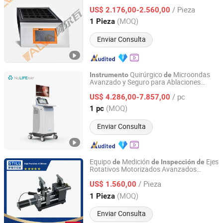
Antes
l Análisis
Proteínas en Suelos
de
de
/ Pieza
por la Industria Alimentaria y las
US$ 2.176,00-2.560,00
Instituciones
Calidad
de
Inspección
de
Shandong, China
Desde 2024
(MOQ)
1 Pieza
Enviar Consulta
Quirúrgico
Microondas
Instrumento
de
Avanzado y Seguro para Ablaciones
Nanjing Nuoyuan Medical Devices Co., Ltd.
Gran
s Mínimamente Invasivas
de
/ pc
US$ 4.286,00-7.857,00
Jiangsu, China
Desde 2025
(MOQ)
1 pc
Enviar Consulta
Equipo
Medición
Ejes
de
de
Inspección
de
Rotativos Motorizados Avanzados
Dongguan Still Precision Instrument Co., Ltd
Concentricidad
Instrumento
de
/ Pieza
US$ 1.560,00
Guangdong, China
Desde 2025
(MOQ)
1 Pieza
Enviar Consulta