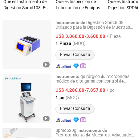
Qué es Instrumento de
Qué es Inspección de
Qué es Instrum
Digestión Spmd108. Es
Lubricación de Equipos
Digestión SPD6
Adecuado para la
Industriales Canal de
Adecuado para 
Digestión de Muestras
Aceite de Carga Frontal
Digestión de M
Digestión Spmd608.
Instrumento
de
Antes del Análisis de
Antes del Anális
Utilizado para la Digestión
Muestras
de
Jinan Alva Instrument Co., Ltd.
Antes
l Análisis
Proteínas
Agua,
de
de
de
Proteínas en Suelos por
Proteínas en Su
/ Pieza
etc., por Instituciones
US$ 3.060,00-3.600,00
de
Inspección
de
la Industria Alimentaria y
la Industria Ali
Calidad
Shandong, China
Desde 2024
(MOQ)
1 Pieza
las Instituciones de
las Institucione
Inspección de Calidad
Inspección de C
Enviar Consulta
quirúrgico
microondas
Instrumento
de
médico
alta gama con control
de
de
Nanjing Nuoyuan Medical Devices Co., Ltd.
temperatura
/ pc
US$ 4.286,00-7.857,00
Jiangsu, China
Desde 2025
(MOQ)
1 pc
Enviar Consulta
Spmd620g
Instrumento
de
Pretratamiento
Muestras: A
cuado
de
de
Jinan Alva Instrument Co., Ltd.