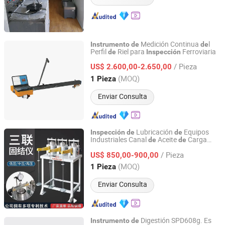
Medición Continua
l
Instrumento
de
de
Perfil
Riel para
Ferroviaria
de
Inspección
Chongqing JieRail Tech Co.,Ltd.
/ Pieza
US$ 2.600,00-2.650,00
Chongqing, China
Desde 2026
(MOQ)
1 Pieza
Enviar Consulta
Lubricación
Equipos
Inspección
de
de
Industriales Canal
Aceite
Carga
de
de
Xianxian Zhonglu Tongda Testing Instrument and
Frontal
Equipment Factory
/ Pieza
US$ 850,00-900,00
(MOQ)
1 Pieza
Hebei, China
Desde 2025
Enviar Consulta
Digestión SPD608g. Es
Instrumento
de