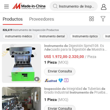
Productos
Proveedores
Instrumento de Inspección
Productos
826,619
instrumento médico
Instrumento dental
Instrumento óptico
Ins
Digestión Spmd108. Es
Instrumento
de
A
cuado para la Digestión
Muestras
de
de
Jinan Alva Instrument Co., Ltd.
Antes
l Análisis
Proteínas en Suelos
de
de
/ Pieza
por la Industria Alimentaria y las
US$ 1.972,00-2.320,00
Instituciones
Calidad
de
Inspección
de
Shandong, China
Desde 2024
(MOQ)
1 Pieza
Enviar Consulta
Integridad
Tuberías
Inspección
de
de
de
Grado Industrial
Prueba
Instrumento
de
Yantai Kytider Energy Equipment Technology Co., Ltd.
Cementación en Campo Petrolero
de
(MOQ)
1 Pieza
Shandong, China
Desde 2025
Enviar Consulta