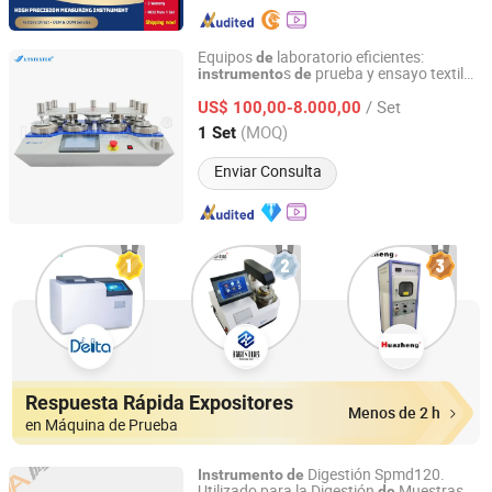
Equipos
laboratorio eficientes:
de
s
prueba y ensayo textil
instrumento
de
Uts International Co., Ltd
Martindale
/ Set
US$ 100,00-8.000,00
Fujian, China
Desde 2024
(MOQ)
1 Set
Enviar Consulta
Respuesta Rápida Expositores
Menos de 2 h
en Máquina de Prueba
Digestión Spmd120.
Instrumento
de
Utilizado para la Digestión
Muestras
de