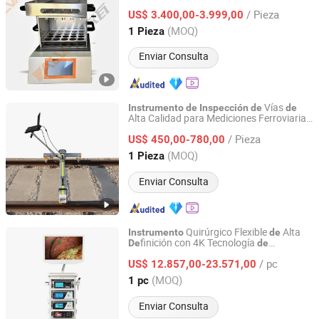
para Instituciones
de
Inspección
de
/ Pieza
Calidad e Investigación, Procesando
US$ 3.400,00-3.999,00
Muestras como Suelo y Alimentos
Shandong, China
Desde 2024
(MOQ)
1 Pieza
Enviar Consulta
Vías
Instrumento
de
Inspección
de
de
Alta Calidad para Mediciones Ferroviarias
Shandong China Coal Construction Machinery Co., Ltd.
Precisos
/ Pieza
US$ 450,00-780,00
Shandong, China
Desde 2012
(MOQ)
1 Pieza
Enviar Consulta
Quirúrgico Flexible
Alta
Instrumento
de
finición con 4K Tecnología
De
de
Nanjing Nuoyuan Medical Devices Co., Ltd.
Imágenes
/ pc
US$ 12.857,00-23.571,00
Jiangsu, China
Desde 2025
(MOQ)
1 pc
Enviar Consulta