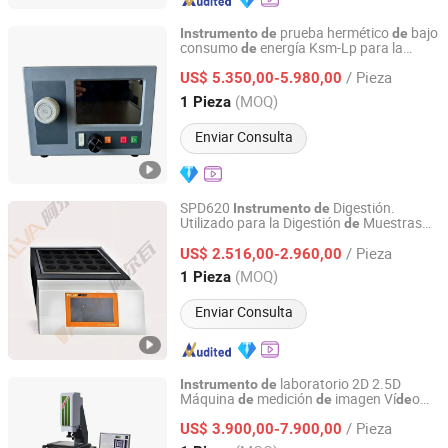
prueba hermético
bajo
Instrumento
de
de
consumo
energía Ksm-Lp para la
de
Jinan Kosemo Precision Instruments Co., Ltd.
l sellado
envases
inspección
de
de
de
/ Pieza
alimentos
US$ 5.350,00-5.980,00
Shandong, China
Desde 2026
(MOQ)
1 Pieza
Enviar Consulta
SPD620
Digestión.
Instrumento
de
Utilizado para la Digestión
Muestras
de
Jinan Alva Instrument Co., Ltd.
Antes
l Análisis
Proteínas
Agua,
de
de
de
/ Pieza
etc., por Instituciones
US$ 2.516,00-2.960,00
de
Inspección
de
Calidad
Shandong, China
Desde 2024
(MOQ)
1 Pieza
Enviar Consulta
laboratorio 2D 2.5D
Instrumento
de
Máquina
medición
imagen Ví
o
de
de
de
Shenzhen Taijin Precision Instrument Co., Ltd
s ópticos
Instrumento
Inspección
de
/ Pieza
visión óptica Probador
US$ 3.900,00-7.900,00