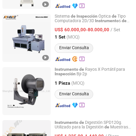
Sistema
Óptica
Tipo
de
Inspección
de
Computadora 2D/3D
s
Instrumento
de
Laiyin Measurement Technology (Dongguan) Co., Ltd.
Medición
Imágenes
de
/ Set
US$ 60.000,00-80.000,00
Guangdong, China
Desde 2022
(MOQ)
1 Set
Enviar Consulta
Rayos X Portátil para
Instrumento
de
Bji-2p
Inspección
Shanghai Bojin Electric Instrument & Device Co., Ltd.
(MOQ)
1 Pieza
Shanghai, China
Desde 2009
Enviar Consulta
Digestión SPD120g.
Instrumento
de
Utilizado para la Digestión
Muestras
de
Jinan Alva Instrument Co., Ltd.
Antes
l Análisis
Proteínas
Agua,
de
de
de
/ Pieza