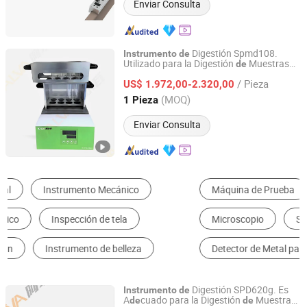
Enviar Consulta
Digestión Spmd108.
Instrumento
de
Utilizado para la Digestión
Muestras
de
Jinan Alva Instrument Co., Ltd.
Antes
l Análisis
Proteínas
Agua,
de
de
de
/ Pieza
etc., por Instituciones
US$ 1.972,00-2.320,00
de
Inspección
de
Calidad
Shandong, China
Desde 2024
(MOQ)
1 Pieza
Enviar Consulta
Máquina de Prueba
Aparato de Medida
Microscopio
Sistema de Medición de Video
Detector de Metal para Alimentación
Manómetro
Digestión SPD620g. Es
Instrumento
de
A
cuado para la Digestión
Muestras
de
de
Jinan Alva Instrument Co., Ltd.