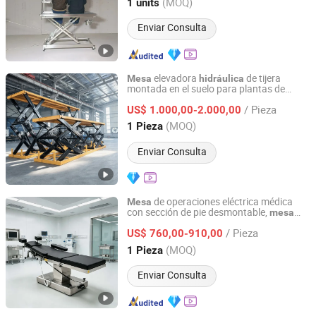
Zhejiang, China
Desde 2025
(MOQ)
1 units
Enviar Consulta
elevadora
de tijera
Mesa
hidráulica
montada en el suelo para plantas de
Shandong Lulong Intelligent Equipment Co., Ltd
fabricación
/ Pieza
US$ 1.000,00-2.000,00
Shandong, China
Desde 2026
(MOQ)
1 Pieza
Enviar Consulta
de operaciones eléctrica médica
Mesa
con sección de pie desmontable,
mesa
Shandong Sanyang Medical Equipment Co., Ltd.
quirúrgica de altura ajustable para
/ Pieza
hospital y clínica,
US$ 760,00-910,00
mesa
hidráulica
multifuncional aprobada por CE
Zhejiang, China
Desde 2025
(MOQ)
1 Pieza
Enviar Consulta