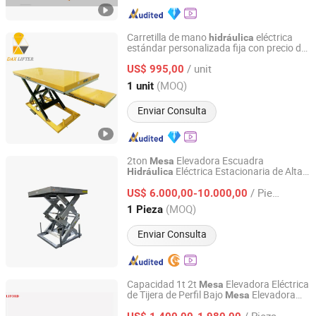
Carretilla de mano
eléctrica
hidráulica
estándar personalizada fija con precio de
Qingdao Daxin Machinery Co., Ltd.
elevadora de tijera móvil
mesa
/ unit
US$ 995,00
Shandong, China
Desde 2021
(MOQ)
1 unit
Enviar Consulta
2ton
Elevadora Escuadra
Mesa
Eléctrica Estacionaria de Alta
Hidráulica
Marco Lift (Ningbo) Co., Ltd.
Elevación con Campana
/ Pieza
US$ 6.000,00-10.000,00
Zhejiang, China
Desde 2014
(MOQ)
1 Pieza
Enviar Consulta
Capacidad 1t 2t
Elevadora Eléctrica
Mesa
de Tijera de Perfil Bajo
Elevadora
Mesa
Wuxi Liford Import and Export Co., Ltd.
de Tijera
Elevadora Fija
Hidráulica
Mesa
/ Pieza