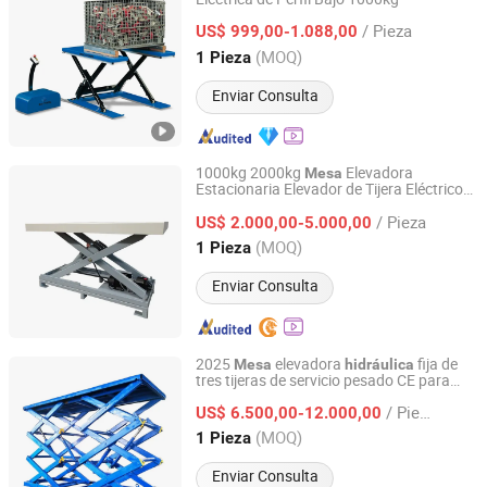
Wuxi Buytool Industrial Equipment Co., Ltd.
/ Pieza
US$ 999,00-1.088,00
Jiangsu, China
Desde 2018
(MOQ)
1 Pieza
Enviar Consulta
1000kg 2000kg
Elevadora
Mesa
Estacionaria Elevador de Tijera Eléctrico
Marco Lift (Ningbo) Co., Ltd.
Plataforma Elevadora de Tijera Fija
/ Pieza
Elevador Hidráulico Eléctrico
US$ 2.000,00-5.000,00
Zhejiang, China
Desde 2014
(MOQ)
1 Pieza
Enviar Consulta
2025
elevadora
fija de
Mesa
hidráulica
tres tijeras de servicio pesado CE para
Horen Technology (Ningbo) Co., Ltd.
automóviles eléctricos
/ Pieza
US$ 6.500,00-12.000,00
Zhejiang, China
Desde 2024
(MOQ)
1 Pieza
Enviar Consulta