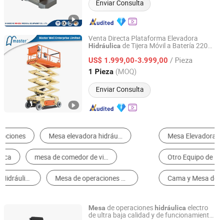
Enviar Consulta
Venta Directa Plataforma Elevadora
de Tijera Móvil a Batería 220V
Hidráulica
Master Well Enterprise Limited
Elevadora Eléctrica de Tijera de Alta
Mesa
/ Pieza
Calidad
US$ 1.999,00-3.999,00
Jiangsu, China
Desde 2008
(MOQ)
1 Pieza
Enviar Consulta
Mesa Elevadora
Equipo Quirúrgico
Otro Equipo de Elevación
Máquina de Fabricación de Tablero
Cama y Mesa de Masaje
Accesorios de Máquina-Herramienta
de operaciones
electro
Mesa
hidráulica
de ultra baja calidad y de funcionamiento
Zhejiang Hongheng Medical Technology Co., Ltd.