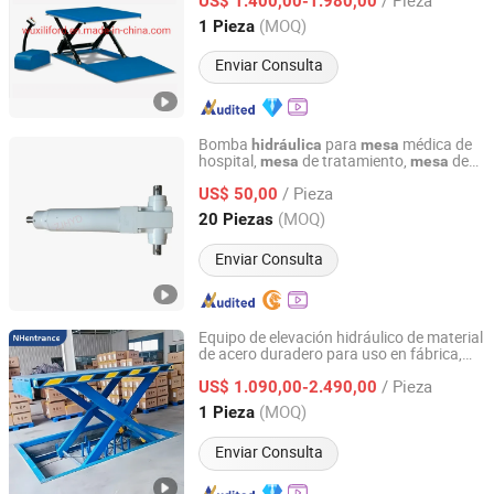
Plataforma de Elevación Super Baja
US$ 1.400,00-1.980,00
Mesa
Elevadora de Tijera de Carga Hy1001
Jiangsu, China
Desde 2021
(MOQ)
1 Pieza
Enviar Consulta
Bomba
para
médica de
hidráulica
mesa
hospital,
de tratamiento,
de
mesa
mesa
Chengdu Zhijin Machinery Equipment Co., Ltd.
examen,
de masaje,
de
mesa
mesa
/ Pieza
elevación quirúrgica ajustable
US$ 50,00
Sichuan, China
Desde 2013
(MOQ)
20 Piezas
Enviar Consulta
Equipo de elevación hidráulico de material
de acero duradero para uso en fábrica,
NHentrance Co., Ltd.
elevadora de tijera
mesa
/ Pieza
US$ 1.090,00-2.490,00
Jiangsu, China
Desde 2024
(MOQ)
1 Pieza
Enviar Consulta