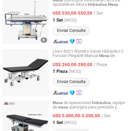
Quirúrgica Veterinaria Eléctrica
Mesa
Ajustable en Altura
Hidráulica
Mesa
Shandong Sanyang Medical Equipment Co., Ltd.
Mayorista para Mascotas para Clínica
/ Set
Hospitalaria de Perros y Gatos
US$ 530,00-550,00
Zhejiang, China
Desde 2025
(MOQ)
1 Set
Enviar Consulta
Lbwz-Bd21 Número Ganar Hidráulico 2
Función Plegable Manual
de
Mesa
Suzhou Number Win Medical Technology Co., Ltd
Examen para Pacientes en Hospital
/ Pieza
US$ 260,00-280,00
Jiangsu, China
Desde 2024
(MOQ)
1 Pieza
Enviar Consulta
de operaciones
, equipo
Mesa
hidráulica
de
quirúrgica para precisión y
mesa
Shandong Mingxu Medical Equipment Co., Ltd.
comodidad en cirugía
/ Set
US$ 5.000,00-5.500,00
Shandong, China
Desde 2024
(MOQ)
1 Set