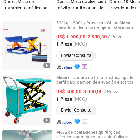
Qué es Mesa de
Qué es Mesa de elevación
Qué es 10 Mes
tratamiento médico para
móvil portátil manual de
elevadora de tij
rehabilitación de
tijera simple doble triple
hidráulica de to
pacientes, mesa de
Hcart 500kg 800kg
resistencia par
500kg -1500kg Proveedor Chino
Mesa
terapia física hidráulica
1000kg Carro de
de carga
Elevadora Eléctrica de Tijera Estacionaria
Wuxi Liford Import and Export Co., Ltd.
Plataforma
de Elevación
Hidráulica
elevación hidráulica de
/ Pieza
Elevador Hidráulico de Tijera a Nivel Cero
US$ 1.000,00-2.500,00
tijera para manejo de
de Elevación Fija
Mesa
Jiangsu, China
Desde 2021
(MOQ)
1 Pieza
materiales
Enviar Consulta
elevadora de tijera eléctrica fija de
Mesa
perfil bajo, camión de elevación eléctrica,
Hefei Lemo Mechanical & Electrical Co., Ltd.
plataforma de trabajo
hidráulica
/ Pieza
estacionaria,
de elevación manual
US$ 500,00-3.000,00
mesa
Anhui, China
Desde 2026
(MOQ)
1 Pieza
Enviar Consulta
de operaciones quirúrgicas
Mesa
eléctricas para hospitales hidráulicos
Hebei Webian Medical Instrument Trading Co., Ltd.