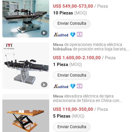
/ Pieza
US$ 549,00-573,00
Hebei, China
Desde 2020
(MOQ)
10 Piezas
Enviar Consulta
de operaciones médica eléctrica
Mesa
de posición extra baja barata,
hidráulica
Hefei MT Medical Co., Ltd.
cama de cirugía, ortopédica, oftálmica,
/ Pieza
cirugía general
US$ 1.600,00-2.100,00
Anhui, China
Desde 2018
(MOQ)
1 Pieza
Enviar Consulta
elevadora eléctrica de tijera
Mesa
estacionaria de fábrica en China con
Giant Lift Co., Ltd.
cilindro hidráulico y capacidad nominal
/ Pieza
1000/2000/4000kg
US$ 110,00-350,00
Zhejiang, China
Desde 2020
(MOQ)
5 Piezas
Enviar Consulta