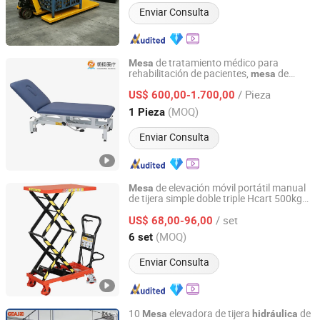
Enviar Consulta
de tratamiento médico para
Mesa
rehabilitación de pacientes,
de
mesa
Zhongshan Chaoyang Medical Technology Co., Ltd.
terapia física
hidráulica
/ Pieza
US$ 600,00-1.700,00
Guangdong, China
Desde 2021
(MOQ)
1 Pieza
Enviar Consulta
de elevación móvil portátil manual
Mesa
de tijera simple doble triple Hcart 500kg
Hangzhou Viilift Industrial Equipment Co., Ltd.
800kg 1000kg Carro de elevación
/ set
de tijera para manejo de
US$ 68,00-96,00
hidráulica
materiales
Zhejiang, China
Desde 2025
(MOQ)
6 set
Enviar Consulta
10
elevadora de tijera
de
Mesa
hidráulica