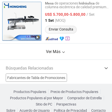
de operaciones
de
Mesa
hidráulica
columna excéntrica de calidad premium
Zhejiang Hongheng Medical Technology Co., Ltd.
con funciones versátiles para cirujanos
/ Set
US$ 5.700,00-5.800,00
Zhejiang, China
Desde 2024
(MOQ)
1 Set
Enviar Consulta
Ver Más
Búsquedas Relacionadas
Fabricantes de Tabla de Promociones
Fabricantes de Mesa elevadora hidráulica
Productos Populares
Precio de Productos Populares
Productos Populares al por Mayor
Comprador de Estrella
Fabricantes de Prensa hidráulica
Sitio de PC
Perspectivas
Sobre
Acuerdo de Usuario
Política de Privacidad
Contacto
Fabricantes de mesa de comedor de vidrio