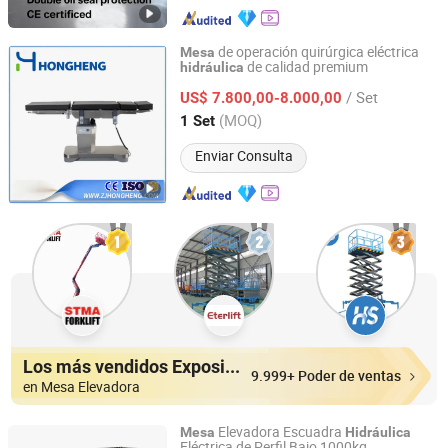
de operación quirúrgica eléctrica
Mesa
de calidad premium
hidráulica
Zhejiang Hongheng Medical Technology Co., Ltd.
/ Set
US$ 7.800,00-8.000,00
Zhejiang, China
Desde 2024
(MOQ)
1 Set
Enviar Consulta
Los más vendidos Expositores
9.999+ Poder de ventas
en Mesa Elevadora
Elevadora Escuadra
Mesa
Hidráulica
Eléctrica de Perfil Bajo 1000kg