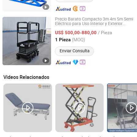
Precio Barato Compacto 3m 4m 5m Semi
Eléctrico para Uso Interior y Exterior
Qingdao Eterlift Machinery Co., Ltd.
Elevador Portátil Mini Pequeño Elevador
/ Pieza
Eléctrico Hidráulico Móvil
de Tijera
US$ 500,00-880,00
Mesa
Shandong, China
Desde 2022
(MOQ)
1 Pieza
Enviar Consulta
Videos Relacionados