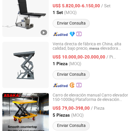
integral
/ Set
US$ 5.820,00-6.150,00
Zhejiang, China
Desde 2024
(MOQ)
1 Set
Enviar Consulta
Venta directa de fábrica en China, alta
calidad, bajo precio,
elevadora
mesa
Marco Lift (Ningbo) Co., Ltd.
de tijera estacionaria
hidráulica
/ Pieza
personalizada de alta resistencia
US$ 10.000,00-20.000,00
Zhejiang, China
Desde 2014
(MOQ)
1 Pieza
Enviar Consulta
Carro de elevación manual Carro elevador
150-1000kg Plataforma de elevación
Zhi Xing Machinery (Hangzhou) Co., Ltd.
tipo tijera
hidráulica
/ Pieza
US$ 79,00-398,00
Zhejiang, China
Desde 2021
(MOQ)
5 Piezas
Enviar Consulta