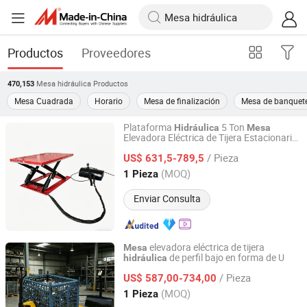
Productos
Proveedores
Mesa hidráulica
Productos
470,153
Mesa Cuadrada
Horario
Mesa de finalización
Mesa de banquet
Plataforma
5 Ton
Hidráulica
Mesa
Elevadora Eléctrica de Tijera Estacionaria
Telandor (Shanghai) Logistics Technology Co., Ltd.
con Certificación CE
/ Pieza
US$ 631,5-789,5
Shanghai, China
Desde 2026
(MOQ)
1 Pieza
Enviar Consulta
elevadora eléctrica de tijera
Mesa
de perfil bajo en forma de U
hidráulica
Telandor (Shanghai) Logistics Technology Co., Ltd.
/ Pieza
US$ 587,00-734,00
Shanghai, China
Desde 2026
(MOQ)
1 Pieza