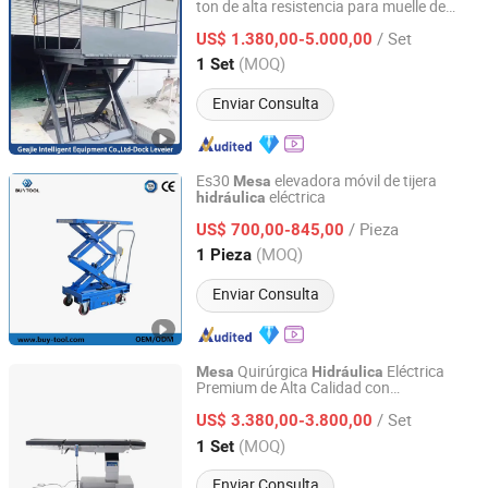
ton de alta resistencia para muelle de
Dongtai Geajie Intelligent Equipment Co., Ltd
carga
/ Set
US$ 1.380,00-5.000,00
Jiangsu, China
Desde 2023
(MOQ)
1 Set
Enviar Consulta
Es30
elevadora móvil de tijera
Mesa
eléctrica
hidráulica
Wuxi Buytool Industrial Equipment Co., Ltd.
/ Pieza
US$ 700,00-845,00
Jiangsu, China
Desde 2018
(MOQ)
1 Pieza
Enviar Consulta
Quirúrgica
Eléctrica
Mesa
Hidráulica
Premium de Alta Calidad con
Zhejiang Hongheng Medical Technology Co., Ltd.
Características Ajustables
/ Set
US$ 3.380,00-3.800,00
Zhejiang, China
Desde 2024
(MOQ)
1 Set
Enviar Consulta