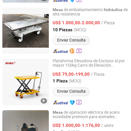
de embalsamamiento
de
Mesa
hidráulica
alta resistencia
Extra Medical Supply Co. Ltd. China
/ Pieza
US$ 1.000,00-2.000,00
Jiangsu, China
Desde 2025
(MOQ)
10 Piezas
Enviar Consulta
Plataforma Elevadora de Escissor al por
mayor 150kg Carro de Elevación
Zhi Xing Machinery (Hangzhou) Co., Ltd.
Hidráulico Manual
Elevadora
Mesa
/ Pieza
US$ 79,00-199,00
Zhejiang, China
Desde 2021
(MOQ)
1 Pieza
Enviar Consulta
de operación eléctrica de acero
Mesa
inoxidable premium para animales
Shandong Sanyang Medical Equipment Co., Ltd.
grandes
/ units
US$ 1.000,00-1.176,00