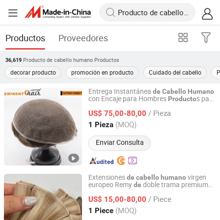
Productos
Proveedores
Producto de cabello humano
Productos
36,619
decorar producto
promoción en producto
Cuidado del cabello
P
Entrega Instantánea
de
Cabello
Humano
con Encaje para Hombres
s para
Producto
Qingdao Eminent Hair Products Co., Ltd.
el
Cabello
/ Pieza
US$ 75,00-80,00
Shandong, China
Desde 2019
(MOQ)
1 Pieza
Enviar Consulta
Extensiones
virgen
de
cabello
humano
europeo Remy
doble trama premium
de
Juancheng Sunze Hair Products Co., Ltd.
Sunze
/ Piece
US$ 15,00-80,00
Shandong, China
Desde 2025
(MOQ)
1 Piece