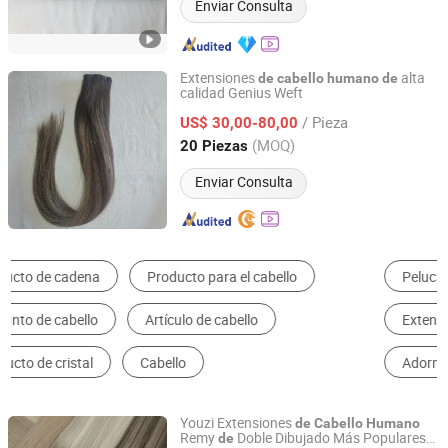
Enviar Consulta
Extensiones
alta
de
cabello
humano
de
calidad Genius Weft
Qingdao Nicety Co., Ltd.
/ Pieza
US$ 30,00-80,00
Shandong, China
Desde 2016
(MOQ)
20 Piezas
Enviar Consulta
Peluca
Cabello Tejido y Trama de Pelo
Extensión de Pelo
Tupé
Pelo a Granel
Adornos de Pelo
Youzi Extensiones
de
Cabello
Humano
Remy
Doble Dibujado Más Populares
de
Juancheng Youzi Hair Products Co., LTD