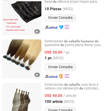
base
silicona al por mayor para
de
Guangzhou Labor Hair Factory
mujeres a la moda
(MOQ)
10 Piezas
Guangdong, China
Desde 2010
Enviar Consulta
Extensiones
de
cabello
humano
de
queratina
punta plana Remy ruso,
de
Qingdao Everbeauting Crafts Co., Ltd
extensiones
europeo Remy,
de
cabello
/ pc
lacio
punta plana
US$ 30,00
cabello
de
Shandong, China
Desde 2023
(MOQ)
1 pc
Enviar Consulta
Extensiones
ruso lacio y
de
cabello
sedoso con alineación
cutículas,
de
Heze Youcai Hair Products Co., Ltd.
extensiones
tipo I
de
cabello
humano
/ article
para mujeres
US$ 40,00
Shandong, China
Desde 2025
(MOQ)
100 article
Enviar Consulta