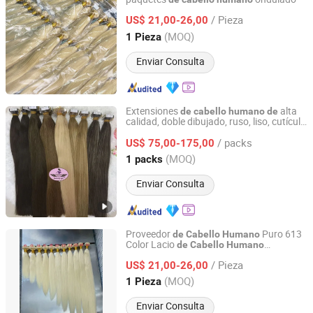
Foshan Wendy Hair Products Co., Ltd.
/ Pieza
US$ 21,00-26,00
Guangdong, China
Desde 2015
(MOQ)
1 Pieza
Enviar Consulta
Extensiones
alta
de
cabello
humano
de
calidad, doble dibujado, ruso, liso, cutícula
Guangzhou Golden Hair Co., Ltd
alineada 100%, color claro, con cinta
/ packs
US$ 75,00-175,00
Guangdong, China
Desde 2025
(MOQ)
1 packs
Enviar Consulta
Proveedor
Puro 613
de
Cabello
Humano
Color Lacio
de
Cabello
Humano
Foshan Wendy Hair Products Co., Ltd.
Extensiones
/ Pieza
US$ 21,00-26,00
Guangdong, China
Desde 2015
(MOQ)
1 Pieza
Enviar Consulta