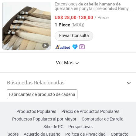
Extensiones
de
cabello
humano
de
queratina en ponytail pre-bon
d Remy
de
Juancheng Sunze Hair Products Co., Ltd.
europeo virgen
alta calidad tipo I-Tip
de
/ Piece
US$ 28,00-138,00
Shandong, China
Desde 2025
(MOQ)
1 Piece
Enviar Consulta
Ver Más
Búsquedas Relacionadas
Fabricantes de producto de cadena
Fabricantes de Producto para el cabello
Productos Populares
Precio de Productos Populares
Productos Populares al por Mayor
Comprador de Estrella
Fabricantes de Conjunto de cabello
Sitio de PC
Perspectivas
Sobre
Acuerdo de Usuario
Política de Privacidad
Contacto
Fabricantes de Artículo de cabello