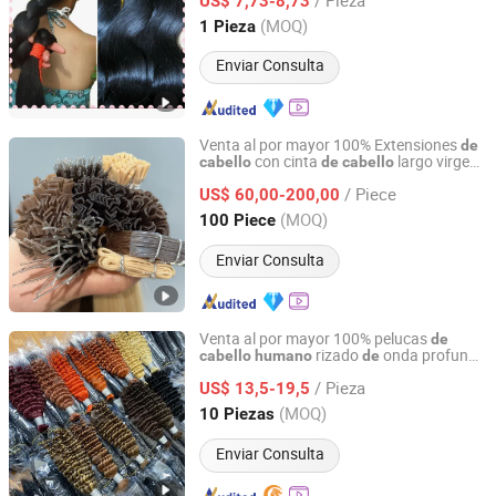
US$ 7,73-8,73
Henan, China
Desde 2010
(MOQ)
1 Pieza
Enviar Consulta
Venta al por mayor 100% Extensiones
de
con cinta
largo virgen
cabello
de
cabello
Juancheng Sunze Hair Products Co., Ltd.
,
virgen,
,
humano
cabello
cabello
humano
/ Piece
extensión
US$ 60,00-200,00
de
cabello
Shandong, China
Desde 2025
(MOQ)
100 Piece
Enviar Consulta
Venta al por mayor 100% pelucas
de
rizado
onda profunda
cabello
humano
de
Shenzhen D.H Electronic Technology Co., Ltd.
brasileña malaya, extensiones
de
cabello
/ Pieza
virgen rizado
onda
agua, paquetes
US$ 13,5-19,5
de
de
Guangdong, China
Desde 2015
(MOQ)
10 Piezas
Enviar Consulta