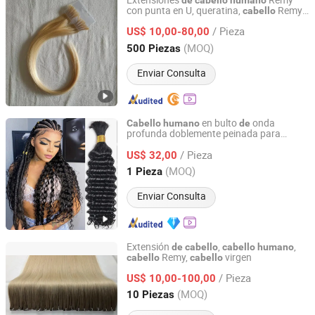
Extensiones
Remy
de
cabello
humano
con punta en U, queratina,
Remy
cabello
Qingdao Nicety Co., Ltd.
con cutícula intacta
/ Pieza
US$ 10,00-80,00
Shandong, China
Desde 2016
(MOQ)
500 Piezas
Enviar Consulta
en bulto
onda
Cabello
humano
de
profunda doblemente peinada para
Xuchang Kbeth Hair Products Co., Ltd.
trenzar negro natural
/ Pieza
US$ 32,00
Henan, China
Desde 2021
(MOQ)
1 Pieza
Enviar Consulta
Extensión
,
,
de
cabello
cabello
humano
Remy,
virgen
cabello
cabello
Foshan Wendy Hair Products Co., Ltd.
/ Pieza
US$ 10,00-100,00
Guangdong, China
Desde 2015
(MOQ)
10 Piezas