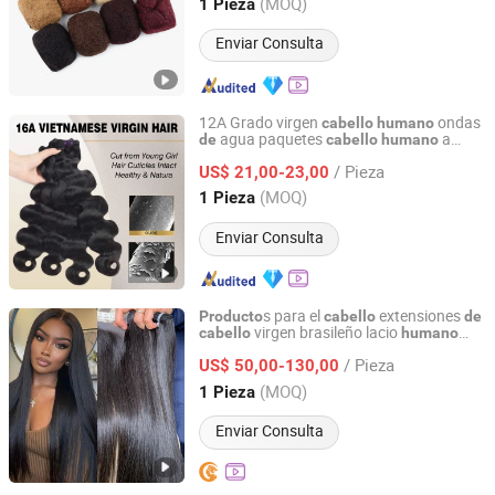
Henan, China
Desde 2021
(MOQ)
1 Pieza
Enviar Consulta
12A Grado virgen
ondas
cabello
humano
agua paquetes
a
de
cabello
humano
Foshan Wendy Hair Products Co., Ltd.
granel
/ Pieza
US$ 21,00-23,00
Guangdong, China
Desde 2015
(MOQ)
1 Pieza
Enviar Consulta
s para el
extensiones
Producto
cabello
de
virgen brasileño lacio
cabello
humano
Guangzhou Beimeijia Trading Co., Ltd.
extensiones
crudo vietnamita
de
cabello
/ Pieza
alineadas por cutículas paquetes
US$ 50,00-130,00
de
brasileño natural
cabello
humano
Guangdong, China
Desde 2023
(MOQ)
1 Pieza
Enviar Consulta