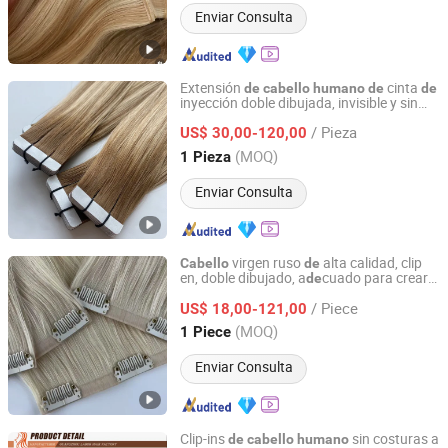
Enviar Consulta
Extensión
cinta
de
cabello
humano
de
de
inyección doble dibujada, invisible y sin
Juancheng Youzi Hair Products Co., LTD
costuras
Youzi, para uso en salón
de
/ Pieza
US$ 30,00-120,00
Shandong, China
Desde 2024
(MOQ)
1 Pieza
Enviar Consulta
virgen ruso
alta calidad, clip
Cabello
de
en, doble dibujado, a
cuado para crear
de
Juancheng Sunze Hair Products Co., Ltd.
peinados, 100%
real
cabello
humano
/ Piece
US$ 18,00-121,00
Shandong, China
Desde 2025
(MOQ)
1 Piece
Enviar Consulta
Clip-ins
sin costuras a
de
cabello
humano