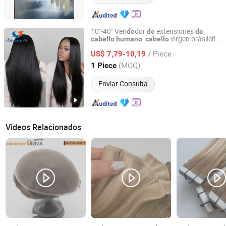
10"-40" Ven
dor
extensiones
de
de
de
,
virgen brasileño
cabello
humano
cabello
Xuchang Kyra Products Co., Ltd.
lacio,
brasileño barato,
cabello
humano
/ Piece
tejido
lacio y sedoso
US$ 7,79-10,19
de
cabello
Henan, China
Desde 2017
(MOQ)
1 Piece
Enviar Consulta
Videos Relacionados