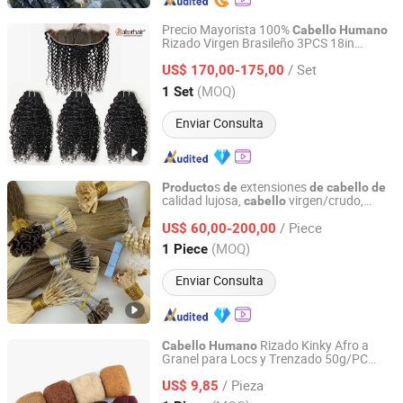
Precio Mayorista 100%
Cabello
Humano
Rizado Virgen Brasileño 3PCS 18in
Guangzhou Labor Hair Factory
Extensiones en Paquetes con 1PC 14in
/ Set
13X4 Cierre Frontal HD
Oreja a Oreja
US$ 170,00-175,00
de
para una Cabeza Completa para Salón
Guangdong, China
Desde 2010
(MOQ)
1 Set
Enviar Consulta
s
extensiones
Producto
de
de
cabello
de
calidad lujosa,
virgen/crudo,
cabello
Juancheng Yize E-Commerce Co., Ltd.
textura suave y sedosa, capas
de
/ Piece
queratina perfectamente alineadas,
US$ 60,00-200,00
,
punta plana,
cabello
humano
cabello
de
Shandong, China
Desde 2025
(MOQ)
1 Piece
con cinta
cabello
Enviar Consulta
Rizado Kinky Afro a
Cabello
Humano
Granel para Locs y Trenzado 50g/PC
Xuchang Kbeth Hair Products Co., Ltd.
Color Negro Natural 8 10 12 14 16 18
/ Pieza
20inch
US$ 9,85