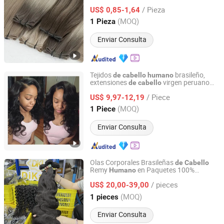
Rusia Genius Weft
de
/ Pieza
US$ 0,85-1,64
Shandong, China
Desde 2024
(MOQ)
1 Pieza
Enviar Consulta
Tejidos
brasileño,
de
cabello
humano
extensiones
virgen peruano
de
cabello
Xuchang Kyra Products Co., Ltd.
100%
natural
cabello
humano
/ Piece
US$ 9,97-12,19
Henan, China
Desde 2017
(MOQ)
1 Piece
Enviar Consulta
Olas Corporales Brasileñas
de
Cabello
Remy
en Paquetes 100%
Humano
Guangzhou Dikalu Trading Co., Ltd.
Natural
Cabello
Humano
/ pieces
US$ 20,00-39,00
Guangdong, China
Desde 2024
(MOQ)
1 pieces
Enviar Consulta