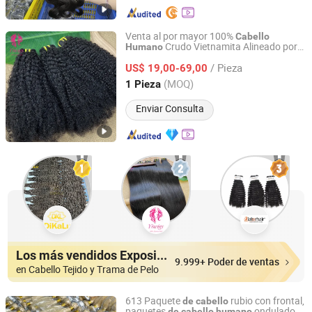
Venta al por mayor 100%
Cabello
Crudo Vietnamita Alineado por
Humano
Guangzhou Yimei Hair Products Co., Ltd.
Cutícula Extensión
Afro Kinky
de
Cabello
/ Pieza
Rizado 4c Paquetes
Tejido
US$ 19,00-69,00
de
Guangdong, China
Desde 2025
(MOQ)
1 Pieza
Enviar Consulta
Los más vendidos Expositores
9.999+ Poder de ventas
en Cabello Tejido y Trama de Pelo
613 Paquete
rubio con frontal,
de
cabello
paquetes
ondulado
de
cabello
humano