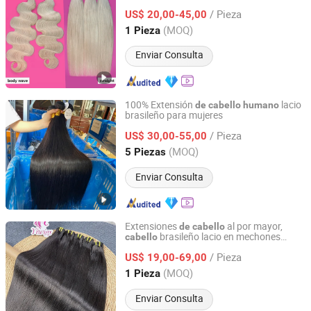
Humano
/ Pieza
US$ 20,00-45,00
Guangdong, China
Desde 2016
(MOQ)
1 Pieza
Enviar Consulta
100% Extensión
lacio
de
cabello
humano
brasileño para mujeres
Foshan Wendy Hair Products Co., Ltd.
/ Pieza
US$ 30,00-55,00
Guangdong, China
Desde 2015
(MOQ)
5 Piezas
Enviar Consulta
Extensiones
al por mayor,
de
cabello
brasileño lacio en mechones
cabello
Guangzhou Yimei Hair Products Co., Ltd.
100%
virgen sin
cabello
humano
/ Pieza
procesar, alineado por cutículas
US$ 19,00-69,00
Guangdong, China
Desde 2025
(MOQ)
1 Pieza
Enviar Consulta