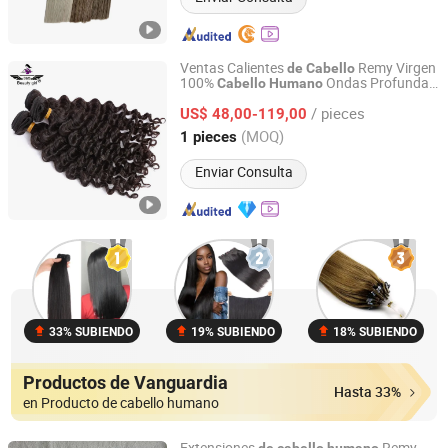
Ventas Calientes
Remy Virgen
de
Cabello
100%
Ondas Profundas
Cabello
Humano
Guangzhou Golden Hair Co., Ltd
en Paquetes
/ pieces
US$ 48,00-119,00
Guangdong, China
Desde 2025
(MOQ)
1 pieces
Enviar Consulta
33% SUBIENDO
19% SUBIENDO
18% SUBIENDO
Productos de Vanguardia
Hasta 33%
en Producto de cabello humano