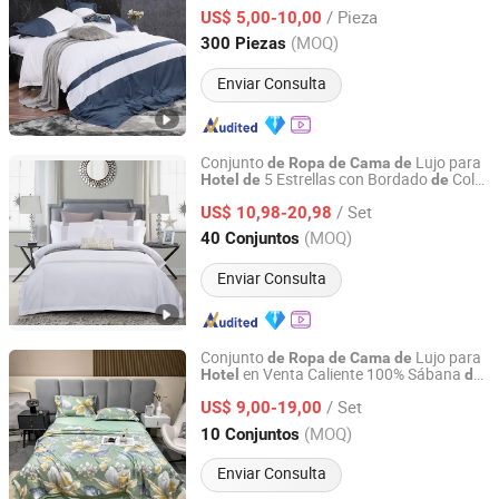
para
hotel
/ Pieza
US$ 5,00-10,00
Shanghai, China
Desde 2011
(MOQ)
300 Piezas
Enviar Consulta
Conjunto
Lujo para
de
Ropa
de
Cama
de
5 Estrellas con Bordado
Color
Hotel
de
de
Chengdu Molee Textile Co., Ltd.
5
Blanca para
,
Ropa
de
Cama
Hotel
/ Set
Sábanas
Microfibra 100%Cotton
US$ 10,98-20,98
de
Sichuan, China
Desde 2023
(MOQ)
40 Conjuntos
Enviar Consulta
Conjunto
Lujo para
de
Ropa
de
Cama
de
en Venta Caliente 100% Sábana
Hotel
de
Zhang Zhou DITAI Import & Export Trade Co., Ltd.
Encel
Lino
de
/ Set
US$ 9,00-19,00
Fujian, China
Desde 2018
(MOQ)
10 Conjuntos
Enviar Consulta