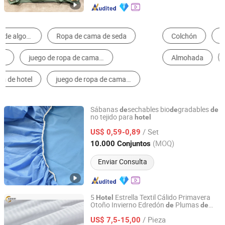
Colchón
Set de Artículos de Cama
Manta
Almohada
Almohada y Cojín del Respaldo
Edredón
Sábanas
sechables bio
gradables
de
de
de
no tejido para
hotel
Xiantao Topmed Nonwoven Protective Products Co., Ltd.
/ Set
US$ 0,59-0,89
Hubei, China
Desde 2008
(MOQ)
10.000 Conjuntos
Enviar Consulta
5
Estrella Textil Cálido Primavera
Hotel
Otoño Invierno Edredón
Plumas
de
de
Qingdao Chifang Textile and Industry Co., Ltd.
Pato Ganso para Tamaño Personalizado
/ Pieza
US$ 7,5-15,00