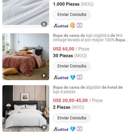
Shandong, China
Desde 2020
(MOQ)
1.000 Piezas
Enviar Consulta
lujo orgánica
lino
Ropa
de
cama
de
de
vintage lavado al por mayor 100%
Ropa
Hebei Lanyou Technology Co., Ltd.
lino francés
lujo
de
cama
de
de
de
hotel
/ Pieza
estrella 5
US$ 65,00
Hebei, China
Desde 2026
(MOQ)
30 Piezas
Enviar Consulta
algodón
Ropa
de
cama
de
de
hotel
de
lujo 4 piezas
Shenzhen Sachikoo Yongfa Technology Co., Ltd.
/ Pieza
US$ 20,00-45,00
Guangdong, China
Desde 2024
(MOQ)
2 Piezas
Enviar Consulta