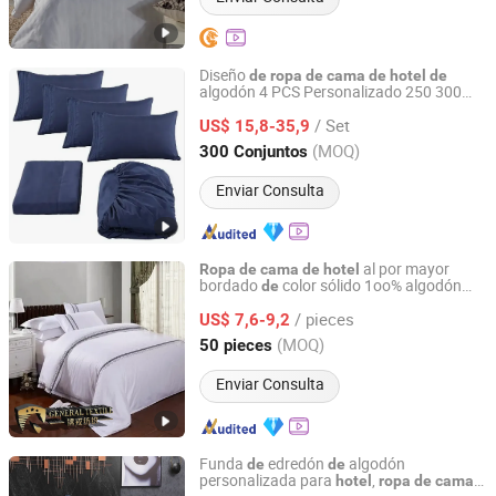
Diseño
de
ropa
de
cama
de
hotel
de
algodón 4 PCS Personalizado 250 300
Hangzhou Mosheng Textiles Co., Ltd.
400tc 100%
/ Set
US$ 15,8-35,9
Zhejiang, China
Desde 2023
(MOQ)
300 Conjuntos
Enviar Consulta
al por mayor
Ropa
de
cama
de
hotel
bordado
color sólido 1oo% algodón
de
Shanghai General Textile Co., Ltd.
tejido jacquard liso
/ pieces
US$ 7,6-9,2
Shanghai, China
Desde 2018
(MOQ)
50 pieces
Enviar Consulta
Funda
edredón
algodón
de
de
personalizada para
,
hotel
ropa
de
cama
Shanghai Easun Group Imp & Exp Co., Ltd.