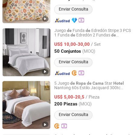
Enviar Consulta
Juego
Funda
Edredón Stripe 3 PCS
de
de
1 Funda
Edredón 2 Fundas
de
de
Laiwu Trustworthy Import and Export Co., Ltd.
Almohada
Calidad
Ropa
de
Cama
de
/ Set
era Blanca
US$ 10,00-30,00
Hotel
Shandong, China
Desde 2006
(MOQ)
50 Conjuntos
Enviar Consulta
5 Juego
Star
de
Ropa
de
Cama
Hotel
Nantong 60s Estilo Jacquard 300tc
Nantong Gaoxin Home Furnishing Co., Ltd.
Juego
Funda
Edredón
de
de
/ Pieza
US$ 5,00-20,5
Jiangsu, China
Desde 2025
(MOQ)
200 Piezas
Enviar Consulta