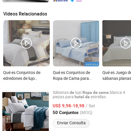
Videos Relacionados
Qué es Conjuntos de
Qué es Conjuntos de
Qué es Juego d
edredones de lujo
Ropa de Cama para
sábanas planas
blancos suaves al por
Hospital Funda de
algodón borda
mayor OEM/ODM
Edredón Sábana Plana
personalizado 
Sábanas
lujo
blanca 4
de
Ropa
de
cama
100%Cotton/Pure
Funda de Almohada
almohadas y e
piezas para
estrellas
hotel
de
Jiangsu Pengyuan Textile Group Co., Ltd.
sábanas impresas de
3cm ropa de c
/ Set
US$ 9,98-18,98
seda para el hogar,
rayas de satén 
Jiangsu, China
Desde 2022
(MOQ)
50 Conjuntos
dormitorio y hotel
Enviar Consulta