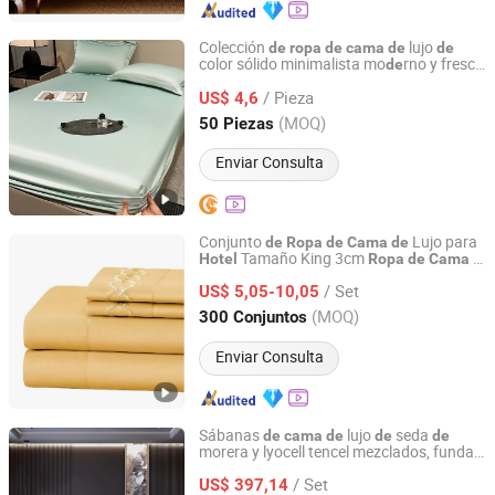
Colección
lujo
de
ropa
de
cama
de
de
color sólido minimalista mo
rno y fresco
de
Nantong Guanzhihai Trading Co., Ltd.
para
es y hogares
hotel
/ Pieza
US$ 4,6
Jiangsu, China
Desde 2026
(MOQ)
50 Piezas
Enviar Consulta
Conjunto
Lujo para
de
Ropa
de
Cama
de
Tamaño King 3cm
a
Hotel
Ropa
de
Cama
Hangzhou Mosheng Textiles Co., Ltd.
Rayas 100%Polyester
/ Set
US$ 5,05-10,05
Zhejiang, China
Desde 2023
(MOQ)
300 Conjuntos
Enviar Consulta
Sábanas
lujo
seda
de
cama
de
de
de
morera y lyocell tencel mezclados, funda
Chengdu Molee Textile Co., Ltd.
edredón
color sólido,
de
de
ropa
de
cama
/ Set
US$ 397,14
de
hotel