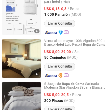
para
y viaje
hotel
AnQing Jiaxin Medical Technology Co., Ltd.
/ Bolsa
US$ 0,18-0,3
Anhui, China
Desde 2019
(MOQ)
1.000 Pantalón
Enviar Consulta
Venta al por mayor 100% Algodón 300tc
Blanco
Lujo Resort
Hotel
Ropa
de
Cama
Laiwu Trustworthy Import and Export Co., Ltd.
/ Set
US$ 8,00-29,00
Shandong, China
Desde 2006
(MOQ)
50 Conjuntos
Enviar Consulta
5 Juego
Satinada
de
Ropa
de
Cama
Mo
rna Star Algodón Sábana Blanca
de
Nantong Gaoxin Home Furnishing Co., Ltd.
Funda
Edredón Sábanas Funda
de
de
/ Pieza
Almohada para
es
US$ 5,00-20,5
Hotel
Jiangsu, China
Desde 2025
(MOQ)
200 Piezas
Enviar Consulta