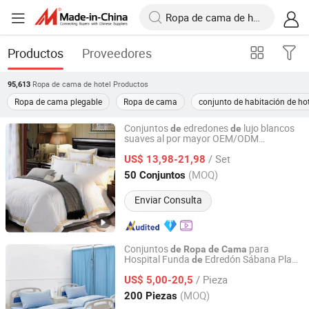
Productos
Proveedores
Ropa de cama de hotel
Productos
95,613
Ropa de cama plegable
Ropa de cama
conjunto de habitación de hot
Conjuntos
edredones
lujo blancos
de
de
suaves al por mayor OEM/ODM
Jiangsu Pengyuan Textile Group Co., Ltd.
100%Cotton/Pure sábanas impresas
de
/ Set
seda para el hogar, dormitorio y
US$ 13,98-21,98
hotel
Jiangsu, China
Desde 2022
(MOQ)
50 Conjuntos
Enviar Consulta
Conjuntos
para
de
Ropa
de
Cama
Hospital Funda
Edredón Sábana Plana
de
Nantong Gaoxin Home Furnishing Co., Ltd.
Funda
Almohada
de
/ Pieza
US$ 5,00-20,5
Jiangsu, China
Desde 2025
(MOQ)
200 Piezas