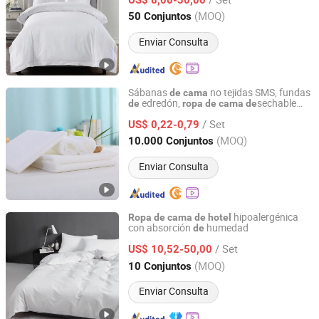
Shandong, China
Desde 2006
(MOQ)
50 Conjuntos
Enviar Consulta
Sábanas
no tejidas SMS, fundas
de
cama
edredón,
sechable
de
ropa
de
cama
de
Weifang Sowin New Material Co., Ltd.
para
es
hotel
/ Set
US$ 0,22-0,79
Shandong, China
Desde 2024
(MOQ)
10.000 Conjuntos
Enviar Consulta
hipoalergénica
Ropa
de
cama
de
hotel
con absorción
humedad
de
Shanghai General Textile Co., Ltd.
/ Set
US$ 10,52-50,00
Shanghai, China
Desde 2018
(MOQ)
10 Conjuntos
Enviar Consulta