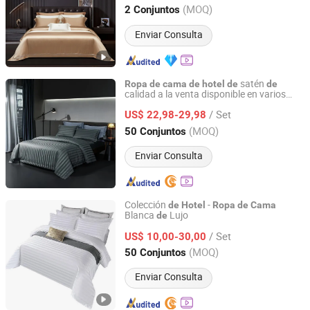
Sichuan, China
Desde 2023
(MOQ)
2 Conjuntos
Enviar Consulta
satén
Ropa
de
cama
de
hotel
de
de
calidad a la venta disponible en varios
QINGDAO SENZHENG IMPORT&EXPORT CO., LTD
colores 3cm
/ Set
US$ 22,98-29,98
Shandong, China
Desde 2024
(MOQ)
50 Conjuntos
Enviar Consulta
Colección
-
de
Hotel
Ropa
de
Cama
Blanca
Lujo
de
Laiwu Trustworthy Import and Export Co., Ltd.
/ Set
US$ 10,00-30,00
Shandong, China
Desde 2006
(MOQ)
50 Conjuntos
Enviar Consulta