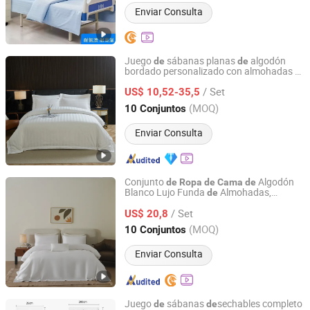
Enviar Consulta
Juego
sábanas planas
algodón
de
de
bordado personalizado con almohadas y
Shanghai General Textile Co., Ltd.
edredón 3cm
rayas
ropa
de
cama
de
de
/ Set
satén
US$ 10,52-35,5
de
hotel
Shanghai, China
Desde 2018
(MOQ)
10 Conjuntos
Enviar Consulta
Conjunto
Algodón
de
Ropa
de
Cama
de
Blanco Lujo Funda
Almohadas,
de
Haining Qingliang Textile Co., Ltd.
Sábanas y Fundas
Edredón, A
cuado
de
de
/ Set
para Varias Tamaños, Sábanas
,
US$ 20,8
de
Hotel
Dormitorio
Zhejiang, China
Desde 2025
(MOQ)
10 Conjuntos
Enviar Consulta
Juego
sábanas
sechables completo
de
de