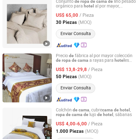
Conjunto
lino pesado
de
ropa
de
cama
de
orgánico para
al por mayor,
hotel
Hebei Lanyou Technology Co., Ltd.
incluyendo sábana ajustable
/ Pieza
US$ 65,00
Hebei, China
Desde 2026
(MOQ)
30 Piezas
Enviar Consulta
Precio
fábrica al por mayor colección
de
a rayas para
es
de
ropa
de
cama
hotel
Shanghai General Textile Co., Ltd.
(JRC271)
/ Pieza
US$ 13,8-29,8
Shanghai, China
Desde 2018
(MOQ)
50 Piezas
Enviar Consulta
Colchón
, cubre
,
de
cama
cama
de
hotel
lujo
, sábanas
ropa
de
cama
de
de
hotel
Shanghai Easun Group Imp & Exp Co., Ltd.
/ Pieza
US$ 4,00-6,00
Shanghai, China
Desde 2011
(MOQ)
1.000 Piezas