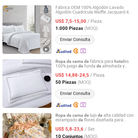
Fábrica OEM 100% Algodón Lavado
Algodón Cuadrícula Waffle Jacquard 4
Qingdao Chifang Textile and Industry Co., Ltd.
Piezas
para Hogar
Ropa
de
Cama
Hotel
/ Pieza
US$ 7,5-15,00
Shandong, China
Desde 2020
(MOQ)
1.000 Piezas
Enviar Consulta
fábrica para
es
Ropa
de
cama
de
hotel
100% juego
funda
almohada y
de
de
Guangzhou Unique Hotel Supplies Co., Ltd.
edredón
algodón,
de
ropa
de
cama
de
/ Pieza
para lujo
US$ 14,88-24,5
hotel
Guangdong, China
Desde 2024
(MOQ)
50 Piezas
Enviar Consulta
lujo
alta calidad con
Ropa
de
cama
de
de
estampado
flores diseñada para
de
Zhang Zhou DITAI Import & Export Trade Co., Ltd.
es 100% algodón
hotel
/ Set
US$ 5,8-23,6
Fujian, China
Desde 2018
(MOQ)
10 Conjuntos