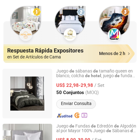
Respuesta Rápida Expositores
Menos de 2 h
en Set de Artículos de Cama
Juego
sábanas
tamaño queen en
de
de
blanco, colcha
, juego
funda
de
hotel
de
QINGDAO SENZHENG IMPORT&EXPORT CO., LTD
nórdica,
lino para
ropa
de
cama
de
/ Set
es
US$ 22,98-29,98
hotel
Shandong, China
Desde 2024
(MOQ)
50 Conjuntos
Enviar Consulta
Juego
Fundas
Edredón
Algodón
de
de
de
al por Mayor 100% Juego
Sábanas
de
de
Laiwu Trustworthy Import and Export Co., Ltd.
Lujo Ultra Suave Blanco
4
de
Hotel
/ Set
US$ 8,00-30,00