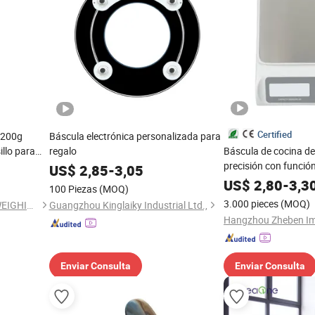
Certified
/200g
Báscula electrónica personalizada para
illo para
regalo
Báscula de cocina de 
a Industria
precisión con función
US$
2,85
-
3,05
regalo con acero ino
US$
2,80
-
3,3
100 Piezas
(MOQ)
3.000 pieces
(MOQ)
SHENZHEN QUAN & HENG WEIGHING SCALE CO., LTD.
Guangzhou Kinglaiky Industrial Ltd.,
Enviar Consulta
Enviar Consulta