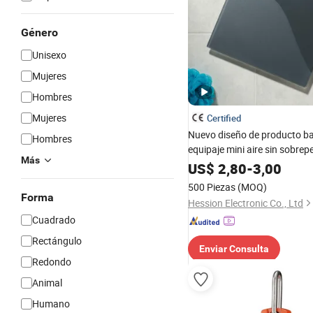
Género
Unisexo
Mujeres
Hombres
Mujeres
Certified
Nuevo diseño de producto b
Hombres
equipaje mini aire sin sobrep
Más
50kg 10g
US$
2,80
-
3,00
500 Piezas
(MOQ)
Forma
Hession Electronic Co., Ltd
Cuadrado
Rectángulo
Enviar Consulta
Redondo
Animal
Humano