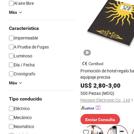
Al aire libre
Más
Característica
Impermeable
A Prueba de Fugas
Luminoso
Certified
Día / Fecha
Promoción de hotel regalo b
Cronógrafo
equipaje precisa
Más
US$
2,80
-
3,00
500 Piezas
(MOQ)
Tipo conducido
Hession Electronic Co., Ltd
Eléctrico
Mecánico
Enviar Consulta
Neumático