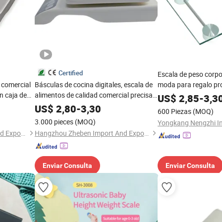
Certified
Escala de peso corpo
 comercial
Básculas de cocina digitales, escala de
moda para regalo p
n caja de
alimentos de calidad comercial precisa
US$
2,85
-
3,3
con función de tara en caja de regalo
US$
2,80
-
3,30
600 Piezas
(MOQ)
con acero inoxidable
3.000 pieces
(MOQ)
Hangzhou Zheben Import And Export Co., Ltd.
Hangzhou Zheben Import And Export Co., Ltd.
Enviar Consulta
Enviar Consulta