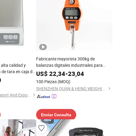
Fabricante mayorista 300kg de
alta calidad y
balanzas digitales industriales para
 de tara en caja de
grúas, balanza portátil colorida, balanza
US$
22,34
-
23,04
xidable
electrónica de gancho
0
100 Piezas
(MOQ)
SHENZHEN QUAN & HENG WEIGHING SCALE CO., LTD.
Hangzhou Zheben Import And Export Co., Ltd.
Enviar Consulta