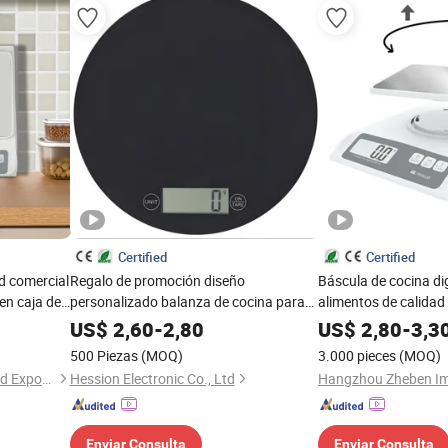
Certified
Certified
d comercial
Regalo de promoción diseño
Báscula de cocina dig
en caja de
personalizado balanza de cocina para
alimentos de calidad
pesar alimentos
función de tara en ca
US$
2,60
-
2,80
US$
2,80
-
3,3
500 Piezas
(MOQ)
3.000 pieces
(MOQ)
Hangzhou Zheben Import And Export Co., Ltd.
Hession Electronic Co., Ltd
Enviar Consulta
Enviar Consulta