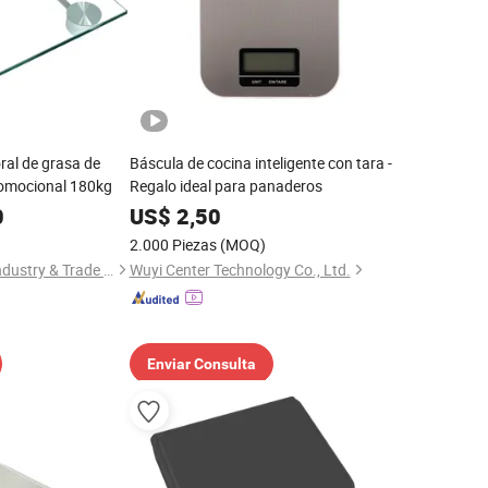
ral de grasa de
Báscula de cocina inteligente con tara -
romocional 180kg
Regalo ideal para panaderos
0
US$
2,50
2.000 Piezas
(MOQ)
Yongkang Nengzhi Industry & Trade Co., Ltd
Wuyi Center Technology Co., Ltd.
Enviar Consulta