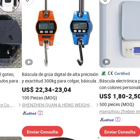
Certified
é goteo,
Báscula de grúa digital de alta precisión
ulos para el
y exactitud 300kg para colgar, báscula
Báscula electrónica p
báscula para
industrial de gancho de grúa, báscula
con colores personal
US$
22,34
-
23,04
para pesca
cocina portátil digita
US$
1,80
-
2,5
100 Piezas
(MOQ)
ideal como regalo p
500 pieces
(MOQ)
Shenzhen Bogart Kitchenware Co., Ltd.
SHENZHEN QUAN & HENG WEIGHING SCALE CO., LTD.
Enviar Consulta
Enviar Consulta