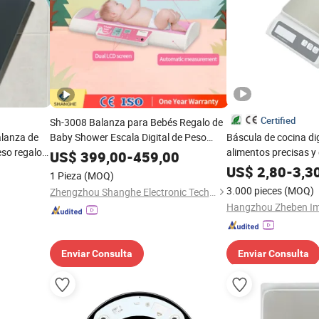
Certified
Sh-3008 Balanza para Bebés Regalo de
alanza de
Baby Shower Escala Digital de Peso
Báscula de cocina dig
eso regalo
Altura IMC para Bebés
alimentos precisas y
US$
399,00
-
459,00
función de tara en ca
US$
2,80
-
3,3
1 Pieza
(MOQ)
acero inoxidable
3.000 pieces
(MOQ)
Zhengzhou Shanghe Electronic Technology Co., Ltd.
Enviar Consulta
Enviar Consulta