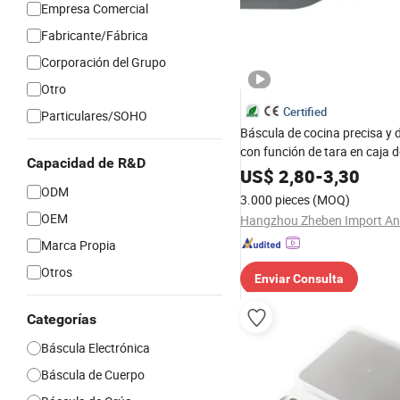
Empresa Comercial
Fabricante/Fábrica
Corporación del Grupo
Otro
Certified
Particulares/SOHO
Báscula de cocina precisa y 
con función de tara en caja d
Capacidad de R&D
con acero inoxidable
US$
2,80
-
3,30
ODM
3.000 pieces
(MOQ)
OEM
Marca Propia
Otros
Enviar Consulta
Categorías
Báscula Electrónica
Báscula de Cuerpo