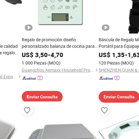
Regalo de promoción diseño
Báscula de Regalo M
de calidad
personalizado balanza de cocina para
Portátil para Equipa
e regalo
pesar alimentos
40kg/10g para Equipa
US$
3,50
-
4,70
US$
1,35
-
1,6
1.000 Piezas
(MOQ)
120 Piezas
(MOQ)
Guangzhou Aemaxx Household Products Co., Ltd.
Hangzhou Zheben Import And Export Co., Ltd.
Enviar Consulta
Enviar Consulta