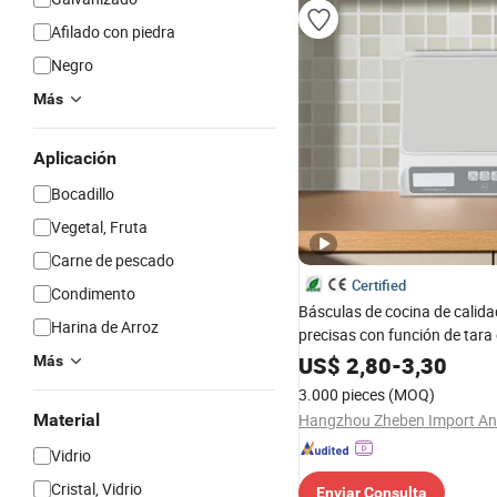
Afilado con piedra
Negro
Más
Aplicación
Bocadillo
Vegetal, Fruta
Carne de pescado
Certified
Condimento
Básculas de cocina de calida
Harina de Arroz
precisas con función de tara 
regalo
US$
2,80
-
3,30
Más
3.000 pieces
(MOQ)
Material
Vidrio
Cristal, Vidrio
Enviar Consulta