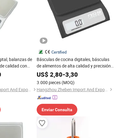
Certified
ital, balanzas de
Básculas de cocina digitales, básculas
 de calidad con
de alimentos de alta calidad y precisión
ja de regalo con
con función de tara en caja de regalo
0
US$
2,80
-
3,30
con acero inoxidable
3.000 pieces
(MOQ)
Hangzhou Zheben Import And Export Co., Ltd.
Hangzhou Zheben Import And Export Co., Ltd.
Enviar Consulta