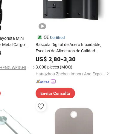
Certified
ayorista Mini
je Metal Cargo
Báscula Digital de Acero Inoxidable,
je de Viaje
Escalas de Alimentos de Calidad
3
Comercial con Función de Tara en Caja
US$
2,80
-
3,30
de Regalo
3.000 pieces
(MOQ)
SHENZHEN QUAN & HENG WEIGHING SCALE CO., LTD.
Hangzhou Zheben Import And Export Co., Ltd.
Enviar Consulta