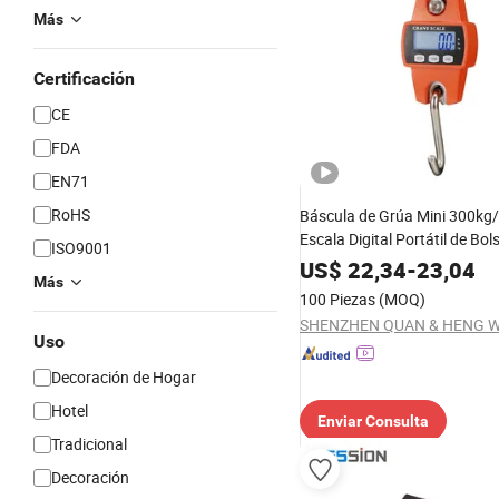
Más
Certificación
CE
FDA
EN71
RoHS
Báscula de Grúa Mini 300kg
Escala Digital Portátil de Bols
ISO9001
Pesar Equipaje, Grúas para l
US$
22,34
-
23,04
Más
de la Pesca y Equipaje
100 Piezas
(MOQ)
Uso
Decoración de Hogar
Hotel
Enviar Consulta
Tradicional
Decoración