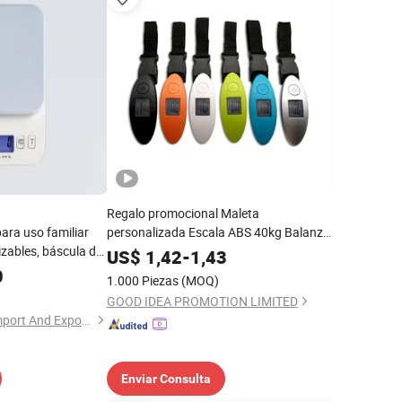
Regalo promocional Maleta
ara uso familiar
personalizada Escala ABS 40kg Balanza
izables, báscula de
digital de viaje portátil
US$
1,42
-
1,43
l para alimentos,
0
1.000 Piezas
(MOQ)
romocional
GOOD IDEA PROMOTION LIMITED
Hangzhou Zheben Import And Export Co., Ltd.
Enviar Consulta