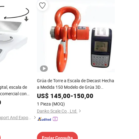
Grúa de Torre a Escala de Diecast Hecha
ital, escala de
a Medida 150 Modelo de Grúa 3D
 comercial con
Modelo para Regalo
US$
145,00
-
150,00
ja de regalo
0
1 Pieza
(MOQ)
Danko Scale Co., Ltd.
Hangzhou Zheben Import And Export Co., Ltd.
Enviar Consulta