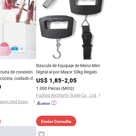
Báscula de Equipaje de Mano Mini
atuita de conexión
Digital al por Mayor 50kg Regalo
 cocina, cuidado de
Promocional
US$
1,85
-
2,05
egalo para dama
0
1.000 Piezas
(MOQ)
Fuzhou Richforth Trade Co., Ltd.
Hangzhou Zheben Import And Export Co., Ltd.
Enviar Consulta