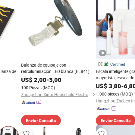
Certified
Balanza de equipaje con
alanza de
retroiluminación LED blanca (EL841)
Escala inteligente gr
mayorista, escala de
US$
2,00
-
3,00
la salud corporal, r
US$
3,80
-
6,8
100 Piezas
(MOQ)
1.000 pieces
(MOQ)
Zhongshan Xinfu Household Electronic Co., Ltd.
Enviar Consulta
Enviar Consulta