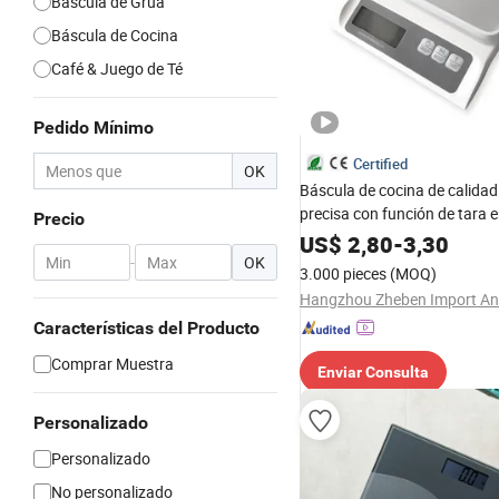
Báscula de Grúa
Báscula de Cocina
Café & Juego de Té
Pedido Mínimo
Certified
OK
Báscula de cocina de calidad
precisa con función de tara e
Precio
regalo, acero inoxidable
US$
2,80
-
3,30
-
OK
3.000 pieces
(MOQ)
Características del Producto
Comprar Muestra
Enviar Consulta
Personalizado
Personalizado
No personalizado