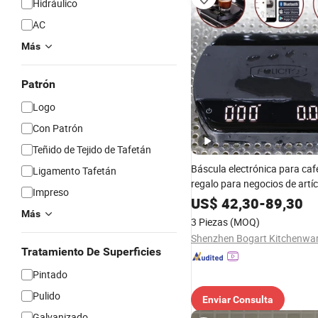
Hidráulico
AC
Más
Patrón
Logo
Con Patrón
Teñido de Tejido de Tafetán
Báscula electrónica para caf
Ligamento Tafetán
regalo para negocios de artíc
Impreso
hogar, utensilios de cocina, 
US$
42,30
-
89,30
café
Más
3 Piezas
(MOQ)
Tratamiento De Superficies
Pintado
Pulido
Enviar Consulta
Galvanizado