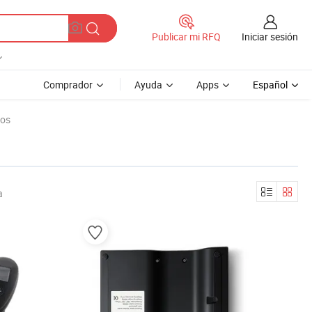
Iniciar sesión
Publicar mi RFQ
Comprador
Ayuda
Apps
Español
tos
a