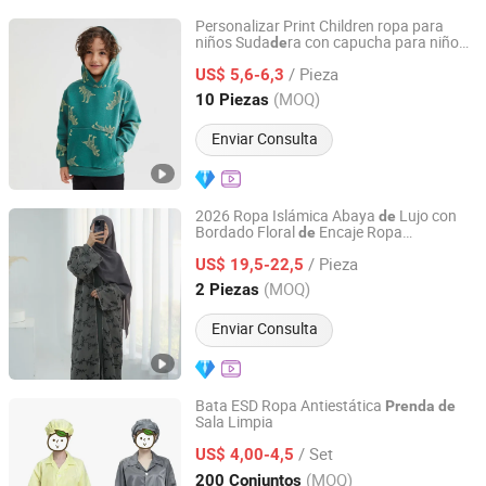
Personalizar Print Children ropa para
niños Suda
ra con capucha para niño
de
Quanzhou Jiafu Textile Co., Ltd
Ropa Boutique
alta calidad
de
/ Pieza
US$ 5,6-6,3
Fujian, China
Desde 2023
(MOQ)
10 Piezas
Enviar Consulta
2026 Ropa Islámica Abaya
Lujo con
de
Bordado Floral
Encaje Ropa
de
Guanxian Jinfang Garment Co., Ltd.
Musulmana para Mujeres Cárdigan
/ Pieza
Kimono Abaya y
Interior Ropa
US$ 19,5-22,5
Prenda
Personalizada
Shandong, China
Desde 2025
(MOQ)
2 Piezas
Enviar Consulta
Bata ESD Ropa Antiestática
Prenda
de
Sala Limpia
SuZhou ShuoGuo Purification &Technology Co.,Ltd
/ Set
US$ 4,00-4,5
Jiangsu, China
Desde 2019
(MOQ)
200 Conjuntos