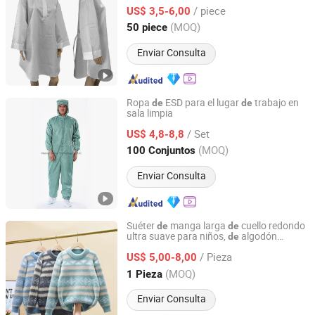
antiestática ESD
/ piece
US$ 3,5-6,00
Jiangsu, China
Desde 2016
(MOQ)
50 piece
Enviar Consulta
Ropa
ESD para el lugar
trabajo en
de
de
sala limpia
Xiamen Qianyu Technology Co., Ltd.
/ Set
US$ 4,8-8,8
Fujian, China
Desde 2019
(MOQ)
100 Conjuntos
Enviar Consulta
Suéter
manga larga
cuello redondo
de
de
ultra suave para niños,
algodón
de
Mingteng Clothing Factory Ltd.
premium, disponible para diseño
/ Pieza
personalizado a bajo precio
US$ 5,00-8,00
Guangdong, China
Desde 2022
(MOQ)
1 Pieza
Enviar Consulta