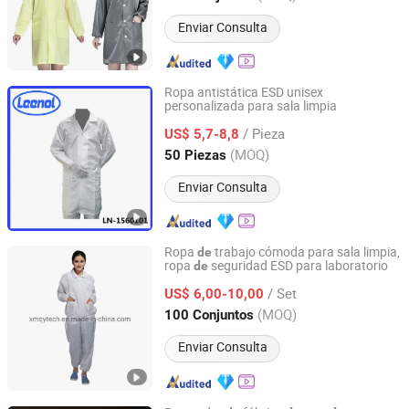
Enviar Consulta
Ropa antistática ESD unisex
personalizada para sala limpia
Shanghai Leenol Industrial Co., Ltd.
/ Pieza
US$ 5,7-8,8
Shanghai, China
Desde 2018
(MOQ)
50 Piezas
Enviar Consulta
Ropa
trabajo cómoda para sala limpia,
de
ropa
seguridad ESD para laboratorio
de
Xiamen Qianyu Technology Co., Ltd.
/ Set
US$ 6,00-10,00
Fujian, China
Desde 2019
(MOQ)
100 Conjuntos
Enviar Consulta