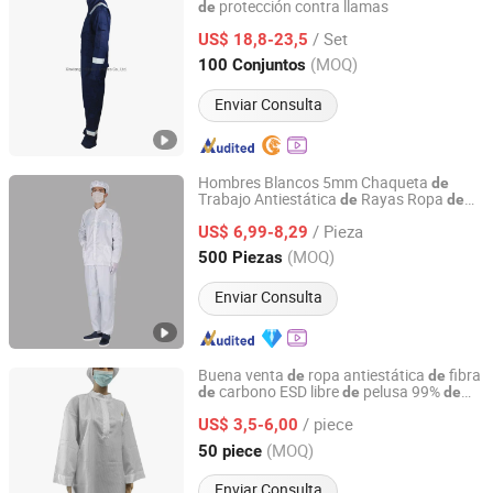
protección contra llamas
de
Xinxiang Brilliance Textiles Co., Ltd.
/ Set
US$ 18,8-23,5
Henan, China
Desde 2021
(MOQ)
100 Conjuntos
Enviar Consulta
Hombres Blancos 5mm Chaqueta
de
Trabajo Antiestática
Rayas Ropa
de
de
Suzhou Linclean Technology Co., Ltd.
Sala Limpia ESD
ESD
Prenda
/ Pieza
US$ 6,99-8,29
Jiangsu, China
Desde 2023
(MOQ)
500 Piezas
Enviar Consulta
Buena venta
ropa antiestática
fibra
de
de
carbono ESD libre
pelusa 99%
de
de
de
Suzhou Quanjuda Purification Technology Co., Ltd
poliéster 1% para vestimenta
sala
de
/ piece
limpia
US$ 3,5-6,00
Jiangsu, China
Desde 2016
(MOQ)
50 piece
Enviar Consulta