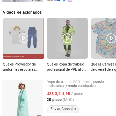
Videos Relacionados
Qué es Proveedor de
Qué es Ropa de trabajo
Qué es Camisa 
uniformes escolares
profesional de PPE al por
de overall de a
baratos al por mayor,
mayor para la
personalizado, 
fábrica de ropa de
construcción en Europa,
infantil, vestir,
Ropa
trabajo ESD Leenol,
de
prenda
uniforme para escuelas
prendas para
antistática,
conductiva
prenda
Shanghai Leenol Industrial Co., Ltd.
primarias (U24)
trabajadores, vestimenta
/ piece
US$ 3,2-4,95
de seguridad para la
Shanghai, China
Desde 2018
(MOQ)
20 piece
construcción
Enviar Consulta