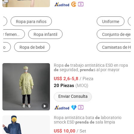
Uniforme
Ropa Usada
Chaleco Reflectante
Conjunto de ejercicios de gimnasio
Ropa y accesorios para mascotas
Camisetas de Hombres
Ropa
trabajo antistática ESD en ropa
de
seguridad,
s al por mayor
de
prenda
Suzhou Jiekon Puri-Tech Co., Ltd.
/ Pieza
US$ 2,6-5,8
Jiangsu, China
Desde 2026
(MOQ)
20 Piezas
Enviar Consulta
Ropa antistática bata
laboratorio
de
smock ESD
sala limpia
prenda
de
SuZhou ShuoGuo Purification &Technology Co.,Ltd
/ Set
US$ 10,00