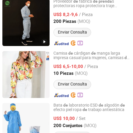
Proveedor
fábrica
s
de
de
prenda
protectoras ropa protectora traje
Suzhou Jingshang Jingmei Electronic Technology Co.,
antiestático para uso en sala limpia
Ltd.
/ Pieza
US$ 8,2-9,6
(MOQ)
200 Piezas
Jiangsu, China
Desde 2024
Enviar Consulta
Camisa
cárdigan
manga larga
de
de
impresa casual para mujeres, camisas
de
Mingteng Clothing Factory Ltd.
flora impresas digitalmente
/ Pieza
personalizadas, ropa
mujer al por
US$ 6,5-10,00
de
mayor, ropa
trabajo, camisas
de
Guangdong, China
Desde 2022
(MOQ)
10 Piezas
formales,
s para damas
prenda
Enviar Consulta
Bata
laboratorio ESD
algodón
de
de
de
efecto piel ropa
trabajo antiestática
de
SuZhou ShuoGuo Purification &Technology Co.,Ltd
/ Set
US$ 10,00
Jiangsu, China
Desde 2019
(MOQ)
200 Conjuntos