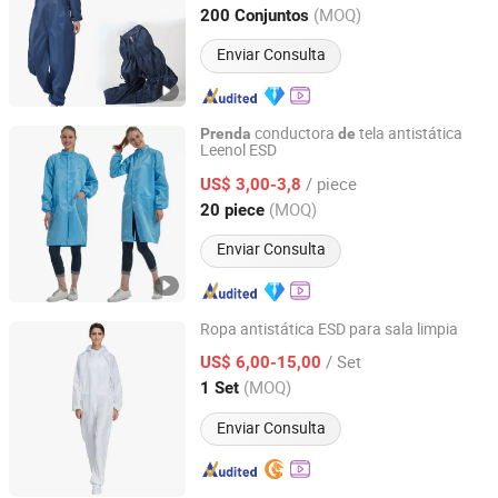
Jiangsu, China
Desde 2019
(MOQ)
200 Conjuntos
Enviar Consulta
conductora
tela antistática
Prenda
de
Leenol ESD
Shanghai Leenol Industrial Co., Ltd.
/ piece
US$ 3,00-3,8
Shanghai, China
Desde 2018
(MOQ)
20 piece
Enviar Consulta
Ropa antistática ESD para sala limpia
Ergas Technology Co., Ltd.
/ Set
US$ 6,00-15,00
(MOQ)
1 Set
Guangdong, China
Desde 2016
Enviar Consulta