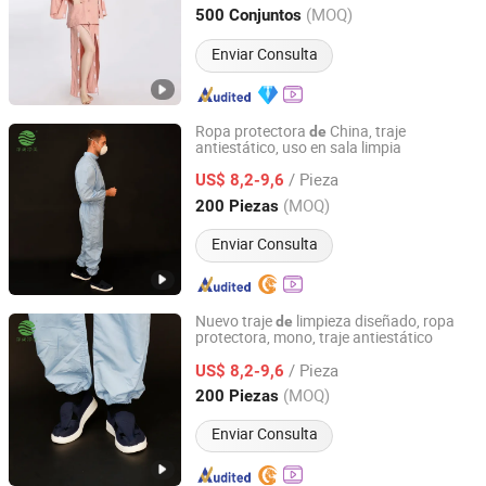
Jiangsu, China
Desde 2007
(MOQ)
500 Conjuntos
Enviar Consulta
Ropa protectora
China, traje
de
antiestático, uso en sala limpia
Suzhou Jingshang Jingmei Electronic Technology Co.,
Ltd.
/ Pieza
US$ 8,2-9,6
(MOQ)
200 Piezas
Jiangsu, China
Desde 2024
Enviar Consulta
Nuevo traje
limpieza diseñado, ropa
de
protectora, mono, traje antiestático
Suzhou Jingshang Jingmei Electronic Technology Co.,
Ltd.
/ Pieza
US$ 8,2-9,6
(MOQ)
200 Piezas
Jiangsu, China
Desde 2024
Enviar Consulta