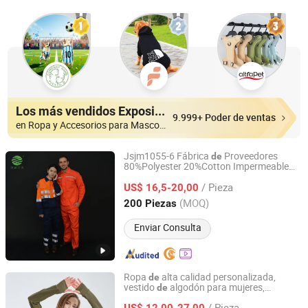
Los más vendidos Expositores
9.999+ Poder de ventas
en Ropa y Accesorios para Mascotas
Jsjm1055-6 Fábrica
Proveedores
de
80%Polyester 20%Cotton Impermeable
Suzhou Jingshang Jingmei Electronic Technology Co.,
Ventilado Absorbe Sudor Ropa
Ltd.
/ Pieza
Multifuncional
US$ 16,5-20,00
(MOQ)
200 Piezas
Jiangsu, China
Desde 2024
Enviar Consulta
Ropa
alta calidad personalizada,
de
vestido
algodón para mujeres,
de
Mingteng Clothing Factory Ltd.
suda
ra
moda,
s
punto en
de
de
prenda
de
/ Pieza
blanco, ropa
portiva, impresión
US$ 12,00-27,00
de
de