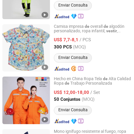
Enviar Consulta
Camisa impresa
overall
algodón
de
de
personalizado, ropa infantil,
,
vestir
NINGBO RELAN IMP. & EXP. CO., LTD.
prenda
/ PCS
US$ 7,7-8,1
Zhejiang, China
Desde 2020
(MOQ)
300 PCS
Enviar Consulta
Hecho en China Ropa Tela
Alta Calidad
de
Ropa
Trabajo Personalizada
de
SHANDONG AOSHI GARMENTS CO., LTD.
/ Set
US$ 12,00-18,00
Shandong, China
Desde 2021
(MOQ)
50 Conjuntos
Enviar Consulta
Mono ignífugo resistente al fuego, ropa