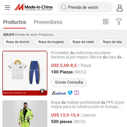
Productos
Proveedores
Prenda de vestir
Productos
329,073
Ropa de dormir
Ropa de mujeres
Ropa de vestir
Ropa de tela
Proveedor
uniformes escolares
de
baratos al por mayor, fábrica
ropa
de
de
Guangzhou Xinxin Garments Co., Ltd.
uniforme para escuelas primarias (U24)
/ Pieza
US$ 5,00-8,5
Guangdong, China
Desde 2017
(MOQ)
100 Piezas
Enviar Consulta
Ropa
trabajo profesional
PPE al por
de
de
mayor para la construcción en Europa,
Xinxiang Xinke Protective Technology Co.,Ltd.
s para trabajadores, vestimenta
prenda
/ pieces
seguridad para la construcción
US$ 13,9-15,4
de
Henan, China
Desde 2024
(MOQ)
500 pieces