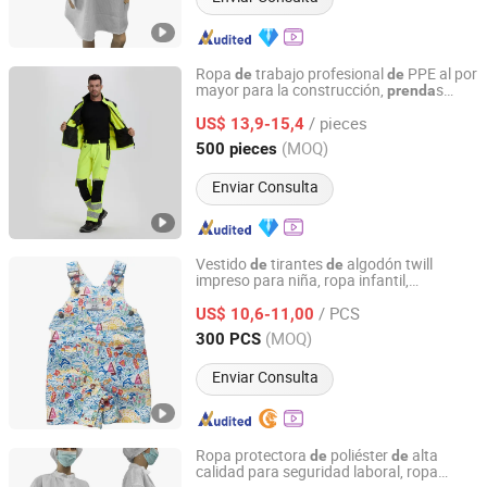
Ropa
trabajo profesional
PPE al por
de
de
mayor para la construcción,
s
prenda
Xinxiang Xinke Protective Technology Co.,Ltd.
para trabajadores, vestimenta
de
/ pieces
seguridad para la construcción
US$ 13,9-15,4
Henan, China
Desde 2024
(MOQ)
500 pieces
Enviar Consulta
Vestido
tirantes
algodón twill
de
de
impreso para niña, ropa infantil,
NINGBO RELAN IMP. & EXP. CO., LTD.
vestimenta,
prenda
/ PCS
US$ 10,6-11,00
Zhejiang, China
Desde 2020
(MOQ)
300 PCS
Enviar Consulta
Ropa protectora
poliéster
alta
de
de
calidad para seguridad laboral, ropa
Suzhou Quanjuda Purification Technology Co., Ltd