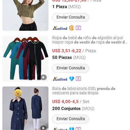
logotipo
marca, bordado, precio al por
de
Guangdong, China
Desde 2022
(MOQ)
1 Pieza
mayor
ropa
de
Enviar Consulta
Ropa
bebé
niño
algodón al por
de
de
de
mayor ropa
ropa
de
vestir
de
de
vestir
de
Keenago Holdings Limited
ropa
niño
de
/ Pieza
US$ 3,51-6,22
Shanghai, China
Desde 2007
(MOQ)
50 Piezas
Enviar Consulta
Bata
laboratorio ESD,
de
prenda
de
vestuario para sala limpia
SuZhou ShuoGuo Purification &Technology Co.,Ltd
/ Set
US$ 4,00-4,5
Jiangsu, China
Desde 2019
(MOQ)
200 Conjuntos
Enviar Consulta