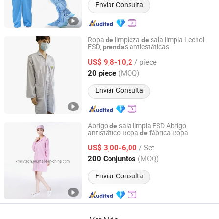
Enviar Consulta
Ropa
limpieza
sala limpia Leenol
de
de
ESD,
s antiestáticas
prenda
Shanghai Leenol Industrial Co., Ltd.
/ piece
US$ 9,8-10,2
Shanghai, China
Desde 2018
(MOQ)
20 piece
Enviar Consulta
Abrigo
sala limpia ESD Abrigo
de
antistático Ropa
fábrica Ropa
de
Xiamen Qianyu Technology Co., Ltd.
/ Set
US$ 3,00-6,00
Fujian, China
Desde 2019
(MOQ)
200 Conjuntos
Enviar Consulta