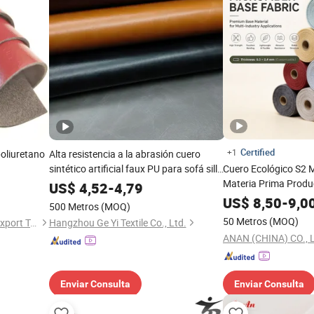
Certified
+1
poliuretano
Alta resistencia a la abrasión cuero
sintético artificial faux PU para sofá silla
Cuero Ecológico S2 M
muebles Footwear-Wk04
Materia Prima Produ
US$
4,52
-
4,79
Calzado de Trabajo 
US$
8,50
-
9,0
500 Metros
(MOQ)
50 Metros
(MOQ)
Jinjiang Maituo Import and Export Trading Co., Ltd.
Hangzhou Ge Yi Textile Co., Ltd.
ANAN (CHINA) CO., 
Enviar Consulta
Enviar Consulta