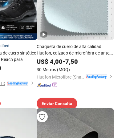
tified
Chaqueta de cuero de alta calidad
a de cuero sintético
Huafon, calzado de microfibra de ante,
o Reach para
cuero sintético PU
US$
4,00
-
7,50
d
0
30 Metros
(MOQ)
Huafon Microfibre (Shanghai) Co., Ltd.
LTD
Enviar Consulta