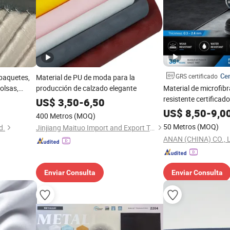
Cer
GRS certificado
 paquetes,
Material de PU de moda para la
bolsas,
producción de calzado elegante
Material de microfibr
arte
resistente certificad
US$
3,50
-
6,50
bra, cuero
calzado de segurida
US$
8,50
-
9,0
400 Metros
(MOQ)
50 Metros
(MOQ)
d.
Jinjiang Maituo Import and Export Trading Co., Ltd.
ANAN (CHINA) CO., 
Enviar Consulta
Enviar Consulta