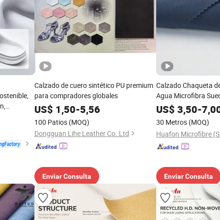
Calzado de cuero sintético PU premium
Calzado Chaqueta de
ostenible,
para compradores globales
Agua Microfibra Sued
n,
PU
US$
1,50
-
5,56
US$
3,50
-
7,0
rofibra
100 Patios
(MOQ)
30 Metros
(MOQ)
Dongguan Lihe Leather Co. Ltd
Enviar Consulta
Enviar Consulta