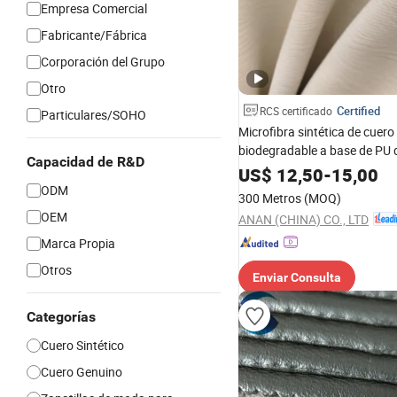
Empresa Comercial
Fabricante/Fábrica
Corporación del Grupo
Otro
Certified
RCS certificado
Particulares/SOHO
Microfibra sintética de cuero a
biodegradable a base de PU d
Capacidad de R&D
natural para calzado de co
US$
12,50
-
15,00
conscientes del medio ambie
ODM
300 Metros
(MOQ)
OEM
ANAN (CHINA) CO., LTD
Marca Propia
Otros
Enviar Consulta
Categorías
Cuero Sintético
Cuero Genuino