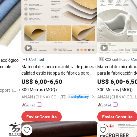
Certified
Cer
+1
RCS certificado
 ecológico
enible
Material de cuero microfibra de primera
Material de microfibr
calidad estilo Nappa de fábrica para
para la fabricación d
zapatillas de estilo de vida
interior, proveedor c
US$
6,00
-
6,50
US$
6,00
-
6,5
300 Metros
(MOQ)
300 Metros
(MOQ)
Jinjiang Maituo Import and Export Trading Co., Ltd.
ANAN (CHINA) CO., LTD
ANAN (CHINA) CO., 
Enviar Consulta
Enviar Consulta