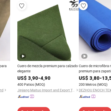
 para
Cuero de mezcla premium para calzado
Cuero de microfibra r
elegante
premium para zapatil
casual
US$
3,90
-
4,90
US$
3,80
-
13,
400 Patios
(MOQ)
200 Metros
(MOQ)
Ltd
Jinjiang Maituo Import and Export Trading Co., Ltd.