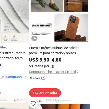
tified
Cuero sintético nubuck de calidad
a sutil y duradero
premium para calzado y bolsos
e calzado, forro
US$
3,50
-
4,80
ertificado Reach
0
50 Patios
(MOQ)
Dongguan Lihe Leather Co. Ltd
LTD
Enviar Consulta