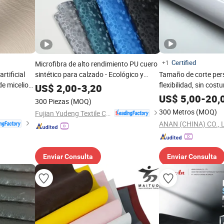
Certified
+1
Microfibra de alto rendimiento PU cuero
rtificial
sintético para calzado - Ecológico y
Tamaño de corte pers
e micelio
resistente a la abrasión
flexibilidad, sin cost
US$
2,00
-
3,20
mpradores
fabricación de calza
US$
5,00
-
20,
300 Piezas
(MOQ)
nte
cuero
300 Metros
(MOQ)
Fujian Yudeng Textile Co., Ltd.
ANAN (CHINA) CO., 
Enviar Consulta
Enviar Consulta