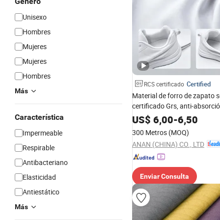
Género
Unisexo
Hombres
Mujeres
Mujeres
Hombres
Certified
RCS certificado
Más
Material de forro de zapato s
certificado Grs, anti-absorció
conforme a Reach, cuero mic
Característica
US$
6,00
-
6,50
para calzado vegano
300 Metros
(MOQ)
Impermeable
ANAN (CHINA) CO., LTD
Respirable
Antibacteriano
Elasticidad
Enviar Consulta
Antiestático
Más