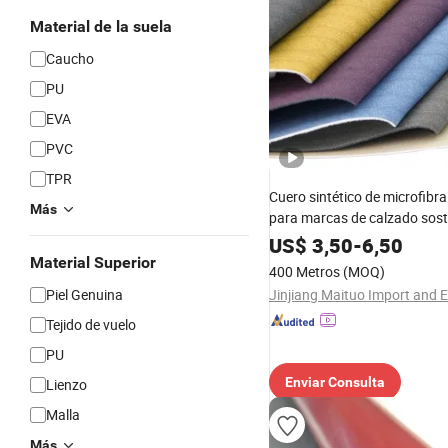
Material de la suela
Caucho
PU
EVA
PVC
TPR
Cuero sintético de microfibra
Más
para marcas de calzado sost
US$
3,50
-
6,50
Material Superior
400 Metros
(MOQ)
Piel Genuina
Tejido de vuelo
PU
Enviar Consulta
Lienzo
Malla
Más