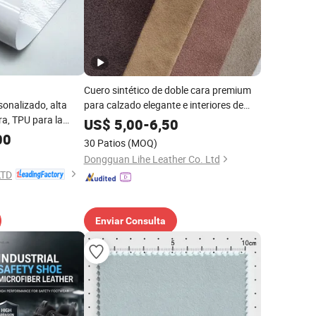
Cuero sintético de doble cara premium
onalizado, alta
para calzado elegante e interiores de
ura, TPU para la
automóviles
US$
5,00
-
6,50
do deportivo de
00
30 Patios
(MOQ)
Dongguan Lihe Leather Co. Ltd
LTD
Enviar Consulta