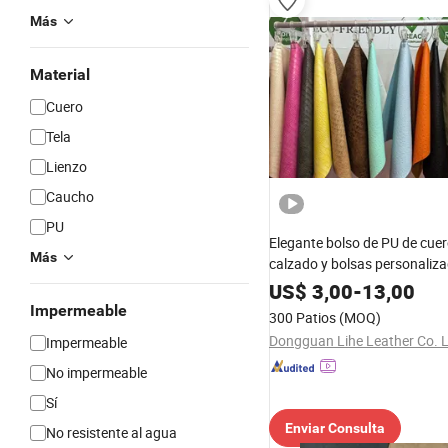
Más
Material
Cuero
Tela
Lienzo
Caucho
PU
Elegante bolso de PU de cue
Más
calzado y bolsas personaliz
US$
3,00
-
13,00
Impermeable
300 Patios
(MOQ)
Dongguan Lihe Leather Co. 
Impermeable
No impermeable
Sí
Enviar Consulta
No resistente al agua