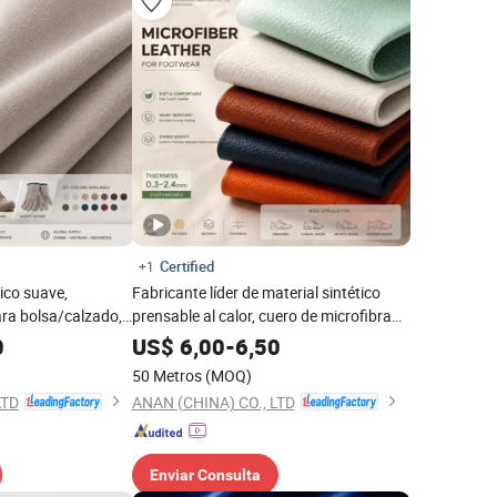
Certified
+1
tico suave,
Fabricante líder de material sintético
ara bolsa/calzado,
prensable al calor, cuero de microfibra
do de seguridad,
para calzado de partes superiores de
0
US$
6,00
-
6,50
punto
50 Metros
(MOQ)
LTD
ANAN (CHINA) CO., LTD
Enviar Consulta