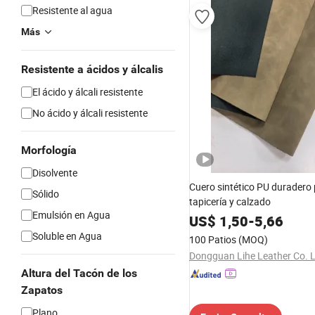
Resistente al agua
Más
Resistente a ácidos y álcalis
El ácido y álcali resistente
No ácido y álcali resistente
Morfología
Disolvente
Cuero sintético PU duradero
Sólido
tapicería y calzado
Emulsión en Agua
US$
1,50
-
5,66
Soluble en Agua
100 Patios
(MOQ)
Dongguan Lihe Leather Co. 
Altura del Tacón de los
Zapatos
Plano