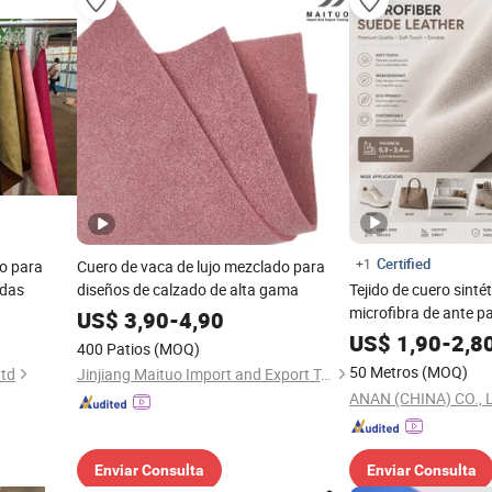
Certified
+1
ro para
Cuero de vaca de lujo mezclado para
adas
diseños de calzado de alta gama
Tejido de cuero sinté
microfibra de ante p
US$
3,90
-
4,90
sofá, guantes, calza
US$
1,90
-
2,8
400 Patios
(MOQ)
certificado Grs
50 Metros
(MOQ)
Ltd
Jinjiang Maituo Import and Export Trading Co., Ltd.
ANAN (CHINA) CO., 
Enviar Consulta
Enviar Consulta