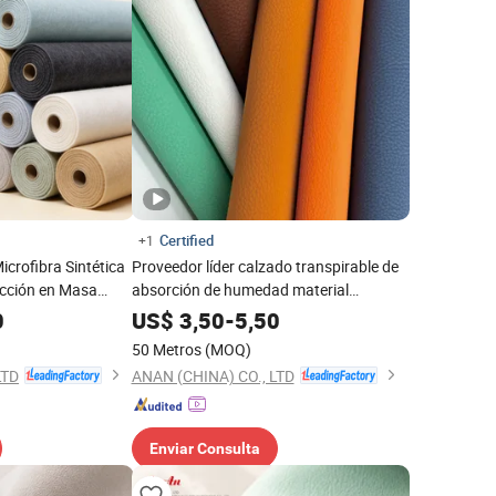
Certified
+1
icrofibra Sintética
Proveedor líder calzado transpirable de
cción en Masa
absorción de humedad material
Seguro
sintético cuero de microfibra para
0
US$
3,50
-
5,50
zapatos casuales
50 Metros
(MOQ)
LTD
ANAN (CHINA) CO., LTD
Enviar Consulta