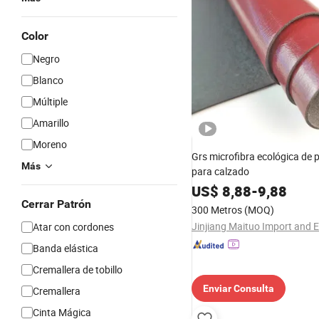
Color
Negro
Blanco
Múltiple
Amarillo
Moreno
Grs microfibra ecológica de 
Más
para calzado
US$
8,88
-
9,88
Cerrar Patrón
300 Metros
(MOQ)
Atar con cordones
Banda elástica
Cremallera de tobillo
Enviar Consulta
Cremallera
Cinta Mágica