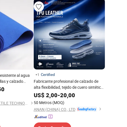
Certified
+1
esistente al agua
las y calzado
Fabricante profesional de calzado de
alta flexibilidad, tejido de cuero sintético
50
TPU resistente a las grietas
US$
2,00
-
20,00
50 Metros
(MOQ)
DEZHOU ENOCH TEXTILE TECHNOLOGY CO., LTD.
ANAN (CHINA) CO., LTD