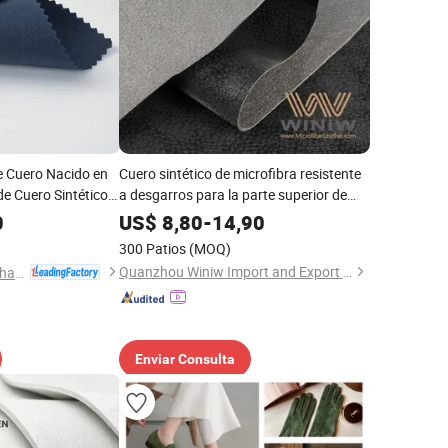
 Cuero Nacido en
Cuero sintético de microfibra resistente
e Cuero Sintético
a desgarros para la parte superior de
calzado
0
US$
8,80
-
14,90
300 Patios
(MOQ)
Quanzhou Winiw Import and Export Co., Ltd.
Huafon Microfibre (Shanghai) Co., Ltd.
Enviar Consulta