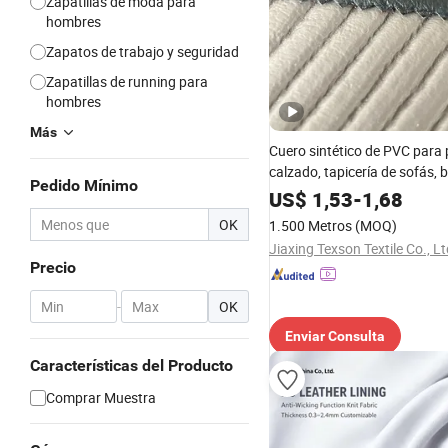
Zapatillas de moda para
hombres
Zapatos de trabajo y seguridad
Zapatillas de running para
hombres
Más
Cuero sintético de PVC para
calzado, tapicería de sofás, 
Pedido Mínimo
zapatos, cinturones, forro, p
US$
1,53
-
1,68
superior, material de microfi
OK
1.500 Metros
(MOQ)
sintético
Jiaxing Texson Textile Co., Lt
Precio
-
OK
Enviar Consulta
Características del Producto
Comprar Muestra