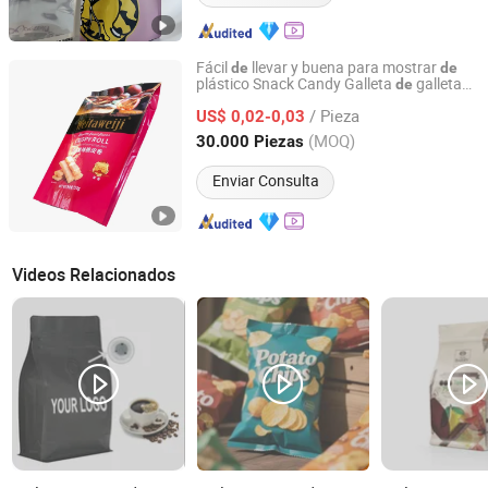
Fácil
llevar y buena para mostrar
de
de
plástico Snack Candy Galleta
galleta
de
Chaozhou Yumeng Packaging Industrial Co., Ltd.
Embalaje
con asa
de
alimentos
/ Pieza
US$ 0,02-0,03
Guangdong, China
Desde 2023
(MOQ)
30.000 Piezas
Enviar Consulta
Videos Relacionados