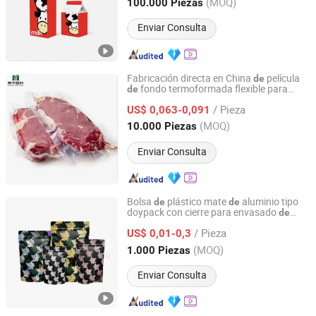
Shandong, China
Desde 2015
(MOQ)
100.000 Piezas
Enviar Consulta
Fabricación directa en China
película
de
fondo termoformada flexible para
de
Yantai Meifeng Plastic Products Co., Ltd.
envasado al vacío
carne y
de
alimentos
/ Pieza
US$ 0,063-0,091
Shandong, China
Desde 2022
(MOQ)
10.000 Piezas
Enviar Consulta
Bolsa
plástico mate
aluminio tipo
de
de
doypack con cierre para envasado
de
Qingdao Jinxucheng International Trade Co., Ltd.
, bolsa para snacks y café
alimentos
/ Pieza
US$ 0,01-0,3
Shandong, China
Desde 2025
(MOQ)
1.000 Piezas
Enviar Consulta