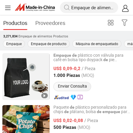
Productos
Proveedores
Empaque de alimentos
Productos
3,271,834
Empaque
Empaque de producto
Máquina de empaquetado
máq
plástico con válvula para
Empaque
de
café en bolsa tipo doypack
pie
de
Hebei Xiongan Plante Material Co., Ltd
personalizada al por mayor
/ Pieza
US$ 0,09-0,2
Hebei, China
Desde 2024
(MOQ)
1.000 Piezas
Enviar Consulta
Paquete
plástico personalizado para
de
chips
plátano, bolsa
para
de
de
empaque
Hebei Xiongan Plante Material Co., Ltd
papas fritas
/ Pieza
US$ 0,02-0,08
Hebei, China
Desde 2024
(MOQ)
500 Piezas