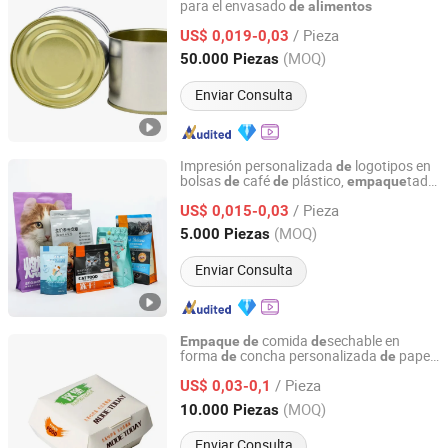
para el envasado
de
alimentos
Hongfeng Metal Technology Development (Tianjin) Co.,
Ltd.
/ Pieza
US$ 0,019-0,03
(MOQ)
50.000 Piezas
Tianjin, China
Desde 2026
Enviar Consulta
Impresión personalizada
logotipos en
de
bolsas
café
plástico,
tado
de
de
empaque
Guangzhou NStar Packaging Co., Ltd.
y embalaje
/ Pieza
US$ 0,015-0,03
Guangdong, China
Desde 2024
(MOQ)
5.000 Piezas
Enviar Consulta
comida
sechable en
Empaque
de
de
forma
concha personalizada
papel
de
de
Dongguan Welm Eco Packaging Tech Co., Ltd.
kraft apto para
alimentos
/ Pieza
US$ 0,03-0,1
Guangdong, China
Desde 2022
(MOQ)
10.000 Piezas
Enviar Consulta