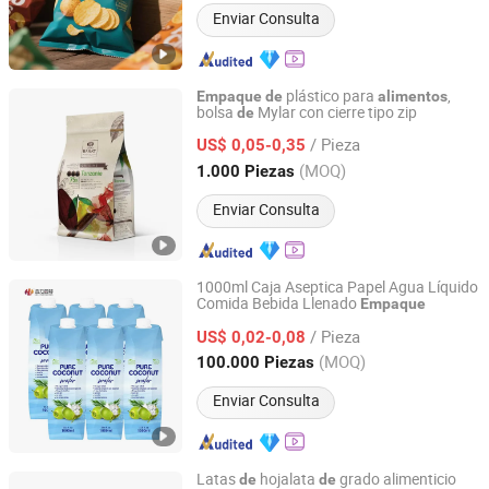
Enviar Consulta
plástico para
,
Empaque
de
alimentos
bolsa
Mylar con cierre tipo zip
de
Wenzhou Xihang Plastic Industry Co.,Ltd
/ Pieza
US$ 0,05-0,35
Zhejiang, China
Desde 2024
(MOQ)
1.000 Piezas
Enviar Consulta
1000ml Caja Aseptica Papel Agua Líquido
Comida Bebida Llenado
Empaque
Heli Pack Science And Technology (Qingzhou) Co., Ltd.
/ Pieza
US$ 0,02-0,08
Shandong, China
Desde 2015
(MOQ)
100.000 Piezas
Enviar Consulta
Latas
hojalata
grado alimenticio
de
de