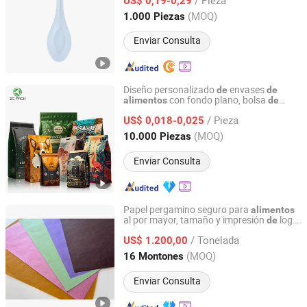
pulpa
US$ 0,19-0,29
Shanghai, China
Desde 2022
(MOQ)
1.000 Piezas
Enviar Consulta
Diseño personalizado
envases
de
de
con fondo plano, bolsa
alimentos
de
Qingdao Zhuocai Industry and Trading Co., Ltd.
aluminio con cierre tipo zip,
pie, sellado
de
/ Pieza
por calor, mylar, plástico,
tado
US$ 0,018-0,025
empaque
galletas, bocadillos, proteína en polvo,
de
Shandong, China
Desde 2024
(MOQ)
10.000 Piezas
café
Enviar Consulta
Papel pergamino seguro para
alimentos
al por mayor, tamaño y impresión
logo
de
Green Woods Paper & Stationery Co., Ltd.
personalizados,
tado a granel
empaque
/ Tonelada
para pana
rías y restaurantes
US$ 1.200,00
de
Guangdong, China
Desde 2014
(MOQ)
16 Montones
Enviar Consulta