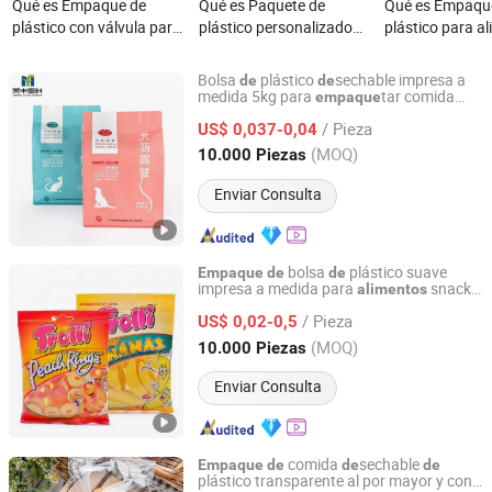
Qué es Empaque de
Qué es Paquete de
Qué es Empaqu
plástico con válvula para
plástico personalizado
plástico para a
café en bolsa tipo
para chips de plátano,
bolsa de Mylar 
doypack de pie
bolsa de empaque para
tipo zip
Bolsa
plástico
sechable impresa a
de
de
personalizada al por
papas fritas
medida 5kg para
tar comida
empaque
Yantai Meifeng Plastic Products Co., Ltd.
para gatos
mayor
/ Pieza
US$ 0,037-0,04
Shandong, China
Desde 2022
(MOQ)
10.000 Piezas
Enviar Consulta
bolsa
plástico suave
Empaque
de
de
impresa a medida para
snacks
alimentos
Qingdao RAJ Packaging Products Co., Ltd.
en China
/ Pieza
US$ 0,02-0,5
Shandong, China
Desde 2020
(MOQ)
10.000 Piezas
Enviar Consulta
comida
sechable
Empaque
de
de
de
plástico transparente al por mayor y con
Qingdao Shilongmao Packaging Co., Ltd.