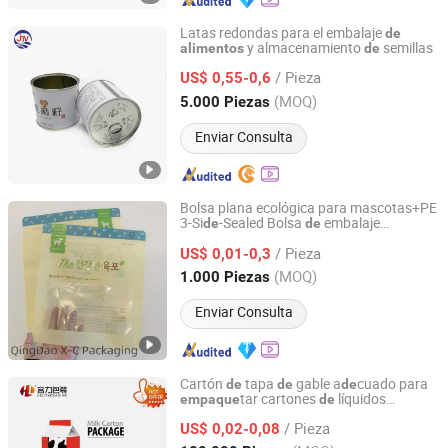
Latas redondas para el embalaje
de
y almacenamiento
semillas
alimentos
de
Guangdong Juwei Metal Can Co., Ltd.
/ Pieza
US$ 0,55-0,6
Guangdong, China
Desde 2018
(MOQ)
5.000 Piezas
Enviar Consulta
Bolsa plana ecológica para mascotas+PE
3-Si
-Sealed Bolsa
embalaje
de
de
Qingdao Jinxucheng International Trade Co., Ltd.
personalizada
grado alimenticio para
de
/ Pieza
bocadillos y
para mascotas
US$ 0,01-0,3
alimentos
Shandong, China
Desde 2025
(MOQ)
1.000 Piezas
Enviar Consulta
Cartón
tapa
gable a
cuado para
de
de
de
tar cartones
líquidos
empaque
de
Heli Pack Science And Technology (Qingzhou) Co., Ltd.
alimentarios como leche, jugo, bebida,
/ Pieza
agua y vino
US$ 0,02-0,08