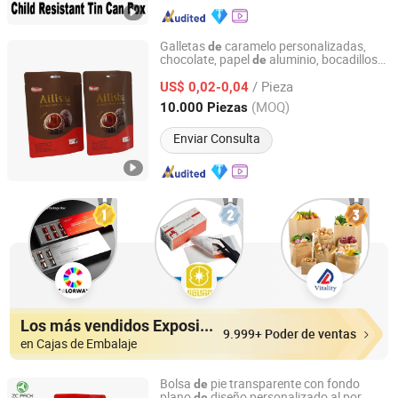
Galletas
caramelo personalizadas,
de
chocolate, papel
aluminio, bocadillos
de
Chaozhou Yumeng Packaging Industrial Co., Ltd.
pie,
s
plástico para
de
empaque
de
/ Pieza
con zipper
US$ 0,02-0,04
alimentos
Guangdong, China
Desde 2023
(MOQ)
10.000 Piezas
Enviar Consulta
Los más vendidos Expositores
9.999+ Poder de ventas
en Cajas de Embalaje
Bolsa
pie transparente con fondo
de
plano
diseño personalizado al por
de