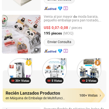
Venta al por mayor
moda barata,
de
pequeño embalaje para pan tostado,
Chaozhou Chaoan Daxiong Color Printing Co., Ltd.
prueba
grasa con ventana clara para
de
/ pieces
US$ 0,07-0,08
alimentos
Guangdong, China
Desde 2024
(MOQ)
195 pieces
Enviar Consulta
30+ Vistas
5 Vistas
2 Vistas
Recién Lanzados Productos
100+ Vistas
en Máquina de Embalaje de Multifunción