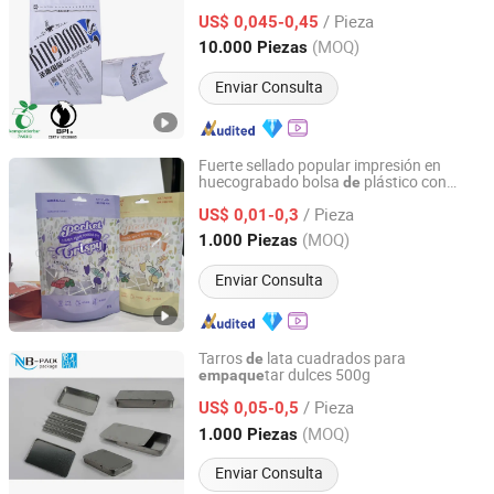
/ Pieza
US$ 0,045-0,45
Guangdong, China
Desde 2015
(MOQ)
10.000 Piezas
Enviar Consulta
Fuerte sellado popular impresión en
huecograbado bolsa
plástico con
de
Qingdao Jinxucheng International Trade Co., Ltd.
cierre
slizante para
tar
de
empaque
/ Pieza
para perros
US$ 0,01-0,3
alimentos
Shandong, China
Desde 2025
(MOQ)
1.000 Piezas
Enviar Consulta
Tarros
lata cuadrados para
de
tar dulces 500g
empaque
Ningbo Pack Imp. & Exp. Co., Ltd.
/ Pieza
US$ 0,05-0,5
Zhejiang, China
Desde 2022
(MOQ)
1.000 Piezas
Enviar Consulta