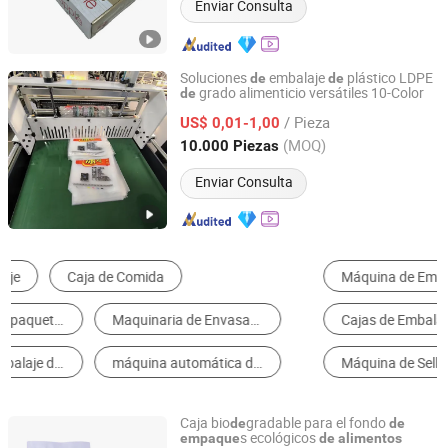
Enviar Consulta
Soluciones
embalaje
plástico LDPE
de
de
grado alimenticio versátiles 10-Color
de
Shenyang Zhonghe Plastic Packaging Products Co., Ltd.
/ Pieza
US$ 0,01-1,00
Liaoning, China
Desde 2024
(MOQ)
10.000 Piezas
Enviar Consulta
Máquina de Embalaje de Multifunción
Máquina de Llenado
Cajas de Embalaje
Caja de Regalo de Papel
Máquina de Sellado
Latas y Tarros de Embalaje
Caja bio
gradable para el fondo
de
de
s ecológicos
empaque
de
alimentos
JIANGMEN MST PACKAGING GROUP LIMITED