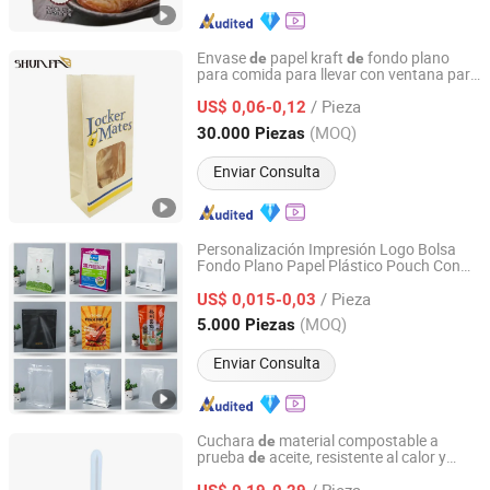
Envase
papel kraft
fondo plano
de
de
para comida para llevar con ventana para
Guangdong Shunfa Colour Printing Co., Ltd.
empacar productos
pana
ría
de
de
/ Pieza
US$ 0,06-0,12
Guangdong, China
Desde 2023
(MOQ)
30.000 Piezas
Enviar Consulta
Personalización Impresión Logo Bolsa
Fondo Plano Papel Plástico Pouch Con
Guangzhou NStar Packaging Co., Ltd.
Pico Envase Alimentario Café Embalaje
/ Pieza
Cierre Doypack
US$ 0,015-0,03
Empaque
Guangdong, China
Desde 2024
(MOQ)
5.000 Piezas
Enviar Consulta
Cuchara
material compostable a
de
prueba
aceite, resistente al calor y
de
Shanghai Lian Industrial Co., Ltd.
ecológica para
, embalaje
alimentos
de
/ Pieza