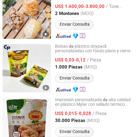
logo personalizado para pan
/ Tonelada
US$ 1.600,00-3.800,00
Shandong, China
Desde 2024
(MOQ)
2 Montones
Enviar Consulta
Bolsas
plástico doypack
de
personalizadas con fondo plano y cierre
Qingdao Colorful Printing Packaging Co., Ltd
zip para envasado
perfumes, agua,
de
/ Pieza
cajas
embalaje al vacío, bolsas
US$ 0,03-0,12
de
de
café, alimento para gatos, perros y
Shandong, China
Desde 2015
(MOQ)
1.000 Piezas
mascotas
Enviar Consulta
Impresión personalizada
alta calidad
de
en plástico Mylar con sellado térmico
Fujian Kaian Packaging Technology Co., Ltd
para
ciruela
empaque
de
alimentos
de
/ Pieza
US$ 0,015-0,028
Fujian, China
Desde 2024
(MOQ)
30.000 Piezas
Enviar Consulta