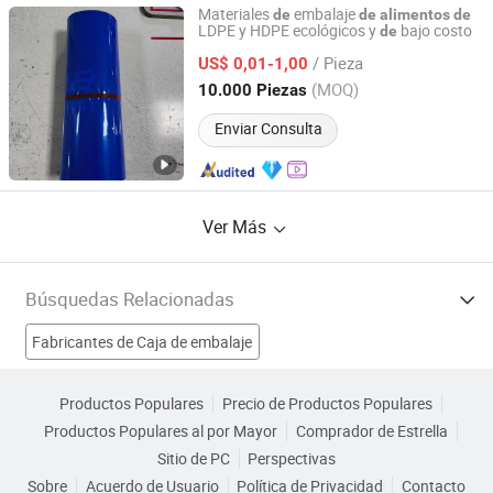
Materiales
embalaje
de
de
alimentos
de
LDPE y HDPE ecológicos y
bajo costo
de
Shenyang Zhonghe Plastic Packaging Products Co., Ltd.
/ Pieza
US$ 0,01-1,00
Liaoning, China
Desde 2024
(MOQ)
10.000 Piezas
Enviar Consulta
Ver Más
Búsquedas Relacionadas
Fabricantes de Caja de embalaje
Fabricantes de Caja de Comida
Productos Populares
Precio de Productos Populares
Productos Populares al por Mayor
Comprador de Estrella
Fabricantes de Máquina de empaquetado de alimentos
Sitio de PC
Perspectivas
Sobre
Acuerdo de Usuario
Política de Privacidad
Contacto
Fabricantes de Maquinaria de Envasado de Alimentos