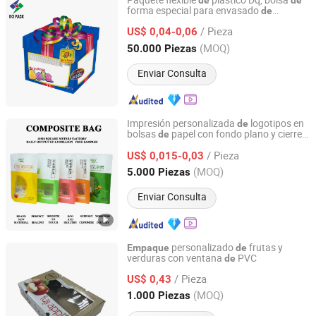
Paquete flexible
plástico Dq, bolsa
de
de
forma especial para envasado
de
Guangdong Danqing Printing Co., Ltd.
, caramelos y galletas
alimentos
/ Pieza
US$ 0,04-0,06
Guangdong, China
Desde 2014
(MOQ)
50.000 Piezas
Enviar Consulta
Impresión personalizada
logotipos en
de
bolsas
papel con fondo plano y cierre
de
Guangzhou NStar Packaging Co., Ltd.
zip para
tado
y
empaque
de
alimentos
/ Pieza
café
US$ 0,015-0,03
Guangdong, China
Desde 2024
(MOQ)
5.000 Piezas
Enviar Consulta
personalizado
frutas y
Empaque
de
verduras con ventana
PVC
de
Shanghai Forests Packaging Group Co., Ltd.
/ Pieza
US$ 0,43
Shanghai, China
Desde 2011
(MOQ)
1.000 Piezas