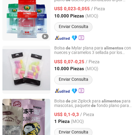
Qingdao Zhuocai Industry and Trading Co., Ltd.
mayor, material laminado
alta barrera,
de
/ Pieza
embalaje
plástico con cremallera y
US$ 0,023-0,055
de
línea
sgarre para
,
de
de
alimentos
Shandong, China
Desde 2024
(MOQ)
10.000 Piezas
bocadillos, arroz y caramelos
Enviar Consulta
Bolsa
Mylar plana para
con
de
alimentos
nueces y caramelos 3 sellada por los
Xuzhou Boklan Import & Export Trade Co., Ltd.
lados, impresa a medida en colores, con
/ Pieza
ventana frontal, resellable, con cierre tipo
US$ 0,07-0,25
zip y a prueba
olores
de
Jiangsu, China
Desde 2020
(MOQ)
10.000 Piezas
Enviar Consulta
Bolsa
pie Ziplock para
para
de
alimentos
mascotas, paquete
fondo plano para
de
Qingdao Jinxucheng International Trade Co., Ltd.
envasado
de
alimentos
/ Pieza
US$ 0,1-0,3
Shandong, China
Desde 2025
(MOQ)
1 Pieza
Enviar Consulta