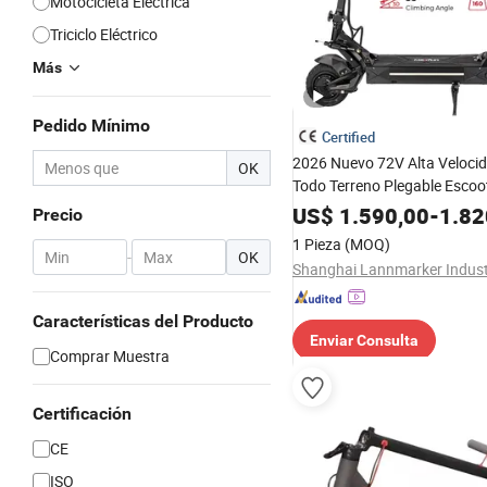
Motocicleta Eléctrica
Triciclo Eléctrico
Más
Pedido Mínimo
Certified
2026 Nuevo 72V Alta Veloc
OK
Todo Terreno Plegable Escoo
Dos 2 Rueda Doble Motor To
US$
1.590,00
-
1.82
Precio
Plegable Portátil Rápido Sco
1 Pieza
(MOQ)
Eléctrico para Adultos
-
OK
Características del Producto
Enviar Consulta
Comprar Muestra
Certificación
CE
ISO