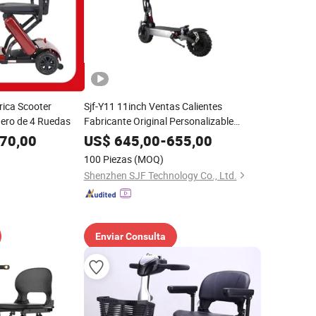
rica Scooter
Sjf-Y11 11inch Ventas Calientes
igero de 4 Ruedas
Fabricante Original Personalizable
Scooter Eléctrico Plegable para Adultos
70,00
US$
645,00
-
655,00
Regalo Elektrick yacute; Skú Ter
100 Piezas
(MOQ)
Elektrinis Paspir
Shenzhen SJF Technology Co., Ltd.
Enviar Consulta