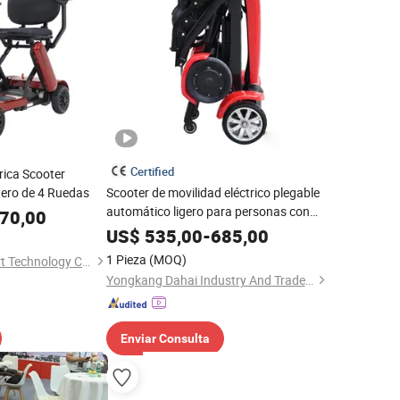
Certified
rica Scooter
igero de 4 Ruedas
Scooter de movilidad eléctrico plegable
automático ligero para personas con
70,00
discapacidad ancianas de cuatro
US$
535,00
-
685,00
ruedas
1 Pieza
(MOQ)
Nanjing Kangni Smart Technology Co., Ltd.
Yongkang Dahai Industry And Trade Co., Ltd.
Enviar Consulta