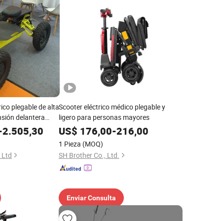
ico plegable de alta
Scooter eléctrico médico plegable y
sión delantera
ligero para personas mayores
le brazo oscilante
-
2.505,30
US$
176,00
-
216,00
 Scooter para
1 Pieza
(MOQ)
cos anchos y doble
 Ltd
SH Brother Co., Ltd.
Enviar Consulta