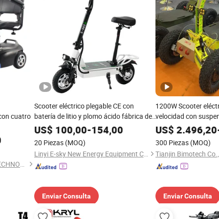
Scooter eléctrico plegable CE con
1200W Scooter eléctr
 con cuatro
batería de litio y plomo ácido fábrica de
velocidad con suspen
China Sesb
independiente de dob
US$
100,00
-
154,00
US$
2.496,20
para todo terreno 10
0
20 Piezas
(MOQ)
300 Piezas
(MOQ)
adultos con neumáti
Linyi E-sky New Energy Equipment Co., LTD
Tianjin Bimotech Co.,
tracción
NANJING AISHUN GREEN TECHNOLOGY CO., LTD.
Enviar Consulta
Enviar Consulta