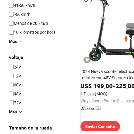
41-60 km/h
>60km/h
Menos de 20 km/h
10 kilómetros por hora
Más
voltaje
24V
2024 Nueva scooter eléctric
12V
todoterreno 48V Scooter eléc
portátil con asiento, batería
60V
US$
199,00
-
225,0
plegable
48V
1 Pieza
(MOQ)
72V
Más
Enviar Consulta
Tamaño de la rueda