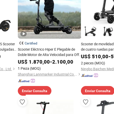
Certified
5 Scooter
Scooter de movilidad 
 pulgadas
Scooter Eléctrico Hiper E Plegable de
de cuatro ruedas pa
Doble Motor de Alta Velocidad para Off
discapacitados
0
US$
510,00
-
5
Road 2026 Nuevo 72V Mph Maxfun 60
US$
1.870,00
-
2.100,00
2 pieces
(MOQ)
MAX Rápido para Adultos 10
1 Pieza
(MOQ)
o., Ltd.
Shanghai Lannmarker Industrial Co., Ltd.
Enviar Consulta
Enviar Consulta