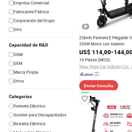
Empresa Comercial
Fabricante/Fábrica
Corporación del Grupo
Otro
25kmh Patinete E Plegable 1
350W Motor con Asiento
Capacidad de R&D
US$
114,00
-
144,0
ODM
10 Piezas
(MOQ)
OEM
Yiwu Yiyao Car Industry Co., 
Marca Propia
Otros
Enviar Consulta
Categorías
Patinete Eléctrico
Scooter para Discapacitados
Bicicleta Eléctrica