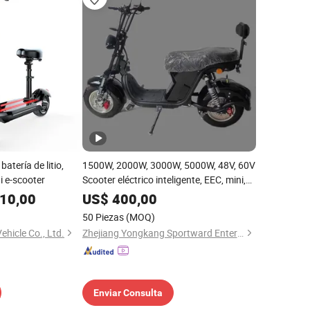
batería de litio,
1500W, 2000W, 3000W, 5000W, 48V, 60V
i e-scooter
Scooter eléctrico inteligente, EEC, mini,
autoequilibrado, plegable, batería, motor
10,00
US$
400,00
dual, motocicleta, proveedor de Harley
50 Piezas
(MOQ)
Citycoco
hicle Co., Ltd.
Zhejiang Yongkang Sportward Enterprises Co., Ltd.
Enviar Consulta