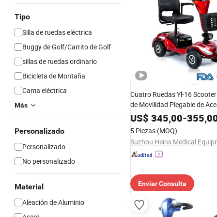
Tipo
Silla de ruedas eléctrica
Buggy de Golf/Carrito de Golf
sillas de ruedas ordinario
Bicicleta de Montaña
Cama eléctrica
Cuatro Ruedas Yl-16 Scooter 
de Movilidad Plegable de Ace
Más
para Personas con Discapac
US$
345,00
-
355,0
5 Piezas
(MOQ)
Personalizado
Personalizado
No personalizado
Enviar Consulta
Material
Aleación de Aluminio
Acero