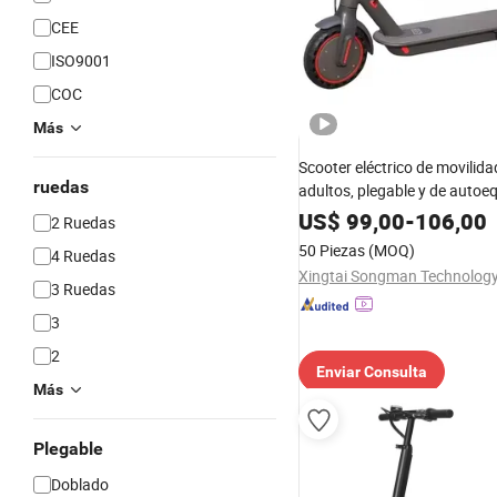
CEE
ISO9001
COC
Más
Scooter eléctrico de movilida
ruedas
adultos, plegable y de autoequ
barato 350W 36V batería de l
US$
99,00
-
106,00
2 Ruedas
50 Piezas
(MOQ)
4 Ruedas
Xingtai Songman Technology 
3 Ruedas
3
2
Enviar Consulta
Más
Plegable
Doblado