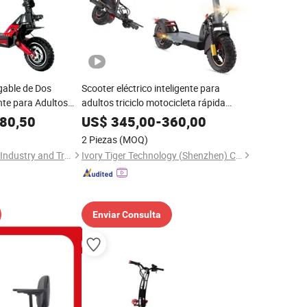
egable de Dos
Scooter eléctrico inteligente para
te para Adultos
adultos triciclo motocicleta rápida
on Larga Duración
precio plegable con logo personalizado y
80,50
US$
345,00
-
360,00
cooter
10ah capacidad de batería OEM ODM
2 Piezas
(MOQ)
mejor fábrica EEC
Shandong Ming Star Industry and Trade Co., Ltd.
Ivory Tiger Technology (Shenzhen) Co., Ltd.
Enviar Consulta