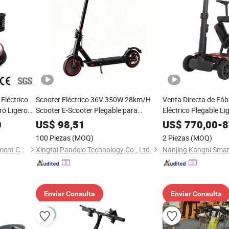
Eléctrico
Scooter Eléctrico 36V 350W 28km/H
Venta Directa de Fáb
ro Ligero
Scooter E-Scooter Plegable para
Eléctrico Plegable L
idad
Desplazamientos con Inicio Sin Llave y
0
US$
98,51
US$
770,00
-
8
Control por APP - Larga Distancia 25-
100 Piezas
(MOQ)
2 Piezas
(MOQ)
30km, Scooter Eléctrico para Adultos al
Suzhou Heins Medical Equipment Co., Ltd
Xingtai Pandelo Technology Co., Ltd.
por Mayor
Enviar Consulta
Enviar Consulta