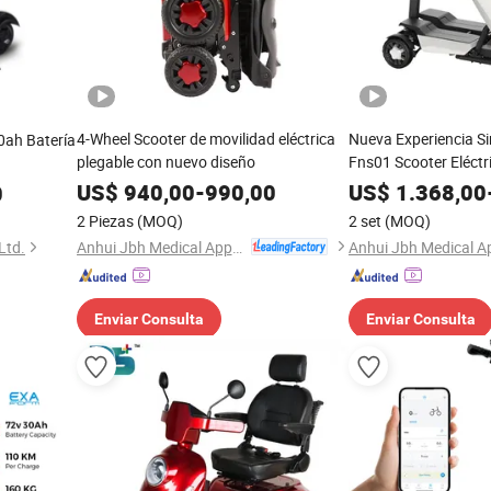
4-Wheel Scooter de movilidad eléctrica
Nueva Experiencia Si
0ah Batería
plegable con nuevo diseño
Fns01 Scooter Eléctr
US$
940,00
-
990,00
US$
1.368,00
0
2 Piezas
(MOQ)
2 set
(MOQ)
Anhui Jbh Medical Apparatus Co., Ltd.
Ltd.
Enviar Consulta
Enviar Consulta