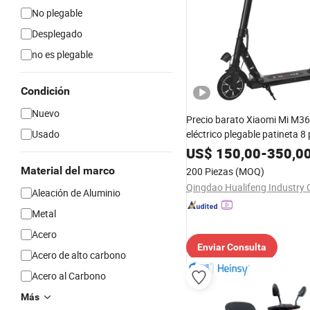
No plegable
Desplegado
no es plegable
Condición
Nuevo
Precio barato Xiaomi Mi M36
Usado
eléctrico plegable patineta 8
hoverboard scooter
US$
150,00
-
350,0
Material del marco
200 Piezas
(MOQ)
Qingdao Hualifeng Industry C
Aleación de Aluminio
Metal
Acero
Enviar Consulta
Acero de alto carbono
Acero al Carbono
Más