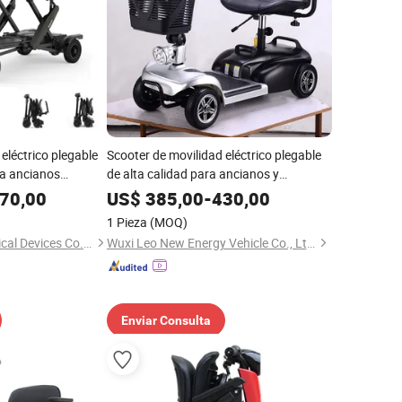
eléctrico plegable
Scooter de movilidad eléctrico plegable
ra ancianos
de alta calidad para ancianos y
personas con discapacidad 4-Wheel
70,00
US$
385,00
-
430,00
Scooter de movilidad
1 Pieza
(MOQ)
Ningbo Baichen Medical Devices Co., Ltd.
Wuxi Leo New Energy Vehicle Co., Ltd.
Enviar Consulta