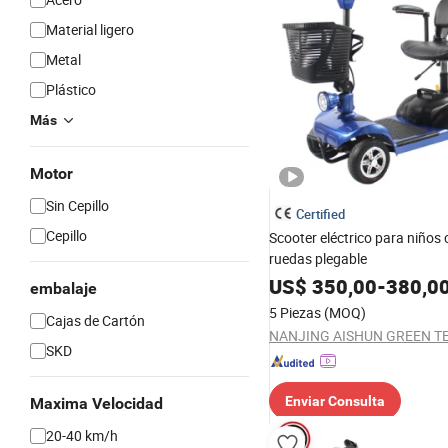
Material ligero
Metal
Plástico
Más
Motor
Sin Cepillo
Certified
Cepillo
Scooter eléctrico para niños
ruedas plegable
US$
350,00
-
380,0
embalaje
5 Piezas
(MOQ)
Cajas de Cartón
SKD
Enviar Consulta
Maxima Velocidad
20-40 km/h