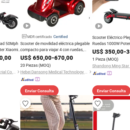
Certified
MDR certificado
Scooter Eléctrico Pl
idad 50Mph
Scooter de movilidad eléctrica plegable
Ruedas 1000W Poten
ter Xiaomi
compacto para viajar 4 con ruedas,
Vehículo Eléctrico c
US$
350,00
-
3
do Terreno
ligero para personas mayores con
de Batería Precio Es
0,00
US$
650,00
-
670,00
1 Pieza
(MOQ)
oter
discapacidad
20 Piezas
(MOQ)
Shanghai Lannmarker Industrial Co., Ltd.
Hebei Dansong Medical Technology Co., Ltd.
Enviar Consulta
Enviar Consulta