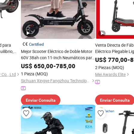
Certified
d para
Venta Directa de Fáb
ilibrio,
Mejor Scooter Eléctrico de Doble Motor
Eléctrico Plegable L
itio
60V 38ah con 11-Inch Neumáticos para
US$
770,00
-
8
Terreno Difícil Diseño Plegable OEM
US$
650,00
-
785,00
2 Piezas
(MOQ)
Venta al por Mayor Scooter de Movilidad
1 Pieza
(MOQ)
Co., Ltd
Mei Awards Elite
Sichuan Xingye Fangzhou Technology Co., Ltd
Enviar Consulta
Enviar Consulta