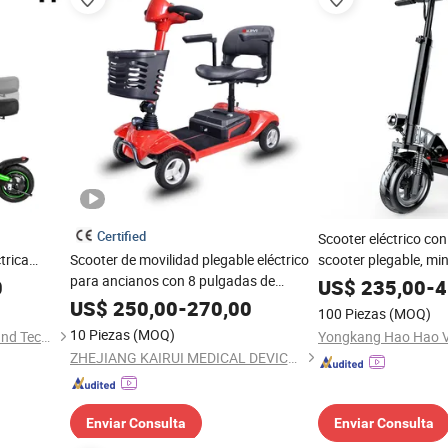
Certified
a
Scooter eléctrico con 
trica
Scooter de movilidad plegable eléctrico
scooter plegable, min
 grande y
para ancianos con 8 pulgadas de
0
US$
235,00
-
4
ruedas
US$
250,00
-
270,00
100 Piezas
(MOQ)
10 Piezas
(MOQ)
Wuyi Jinyue Engine Science and Technology Co., Ltd.
Yongkang Hao Hao Ve
ZHEJIANG KAIRUI MEDICAL DEVICE CO., LTD.
Enviar Consulta
Enviar Consulta