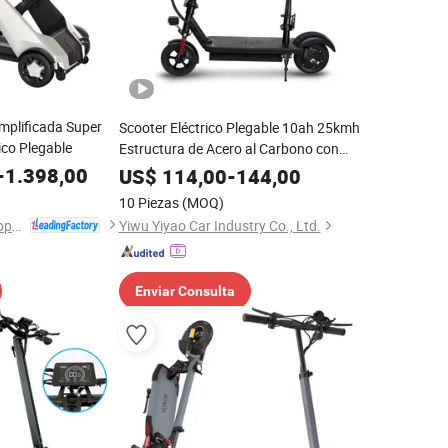
mplificada Super
Scooter Eléctrico Plegable 10ah 25kmh
ico Plegable
Estructura de Acero al Carbono con
Asiento
-
1.398,00
US$
114,00
-
144,00
10 Piezas
(MOQ)
Anhui Jbh Medical Apparatus Co., Ltd.
Yiwu Yiyao Car Industry Co., Ltd.
Enviar Consulta