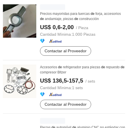
Precios mayoristas para tuercas
de
forja, accesorios
de
andamiaje, piezas
de
construcción
US$ 0,6-2,00
/ Pieza
Cantidad Mínima:
1.000 Piezas
Contactar al Proveedor
Accesorios
de
refrigerador para piezas
de
repuesto
de
compresor Bltzer
US$ 136,5-157,5
/ sets
Cantidad Mínima:
1 sets
Contactar al Proveedor
Piezas
de
automóvil
de
aluminio CNC no estándar con