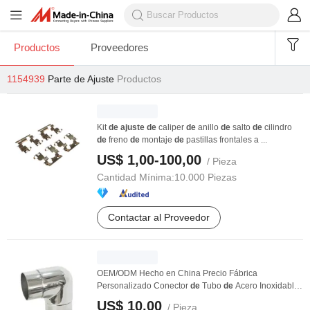
Productos
Proveedores
1154939
Parte de Ajuste
Productos
Kit
de
ajuste
de
caliper
de
anillo
de
salto
de
cilindro
de
freno
de
montaje
de
pastillas frontales a ...
US$ 1,00-100,00
/ Pieza
Cantidad Mínima:
10.000 Piezas
Contactar al Proveedor
OEM/ODM Hecho en China Precio Fábrica
Personalizado Conector
de
Tubo
de
Acero Inoxidable
de
...
US$ 10,00
/ Pieza