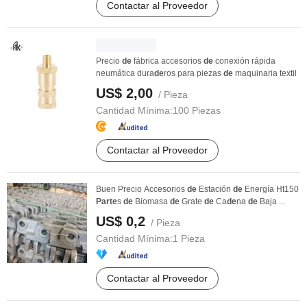
Contactar al Proveedor
Precio
de
fábrica accesorios
de
conexión rápida
neumática dura
de
ros para piezas
de
maquinaria textil
US$ 2,00
/ Pieza
Cantidad Mínima:
100 Piezas
Contactar al Proveedor
Buen Precio Accesorios
de
Estación
de
Energía Ht150
Parte
s
de
Biomasa
de
Grate
de
Ca
de
na
de
Baja ...
US$ 0,2
/ Pieza
Cantidad Mínima:
1 Pieza
Contactar al Proveedor