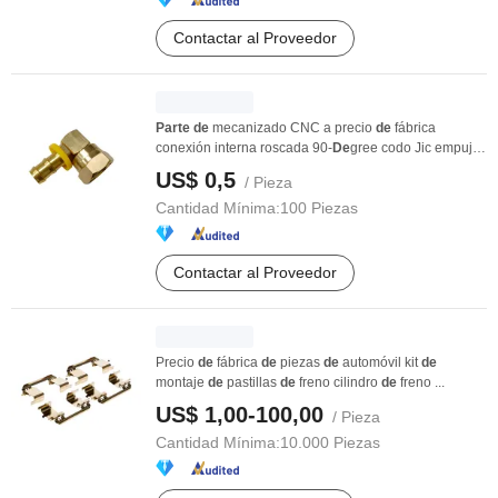
Contactar al Proveedor
Parte
de
mecanizado CNC a precio
de
fábrica
conexión interna roscada 90-
De
gree codo Jic empuje
...
US$ 0,5
/ Pieza
Cantidad Mínima:
100 Piezas
Contactar al Proveedor
Precio
de
fábrica
de
piezas
de
automóvil kit
de
montaje
de
pastillas
de
freno cilindro
de
freno ...
US$ 1,00-100,00
/ Pieza
Cantidad Mínima:
10.000 Piezas