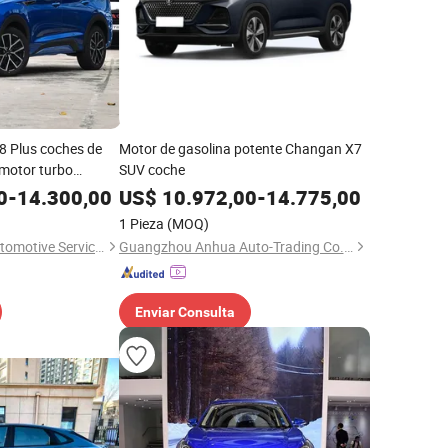
8 Plus coches de
Motor de gasolina potente Changan X7
 motor turbo
SUV coche
tos SUV mediano
0
-
14.300,00
US$
10.972,00
-
14.775,00
1 Pieza
(MOQ)
Nanjing Ruizhong Automotive Service Co., Ltd.
Guangzhou Anhua Auto-Trading Co., Ltd.
Enviar Consulta