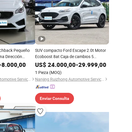
tchback Pequeño
SUV compacto Ford Escape 2.0t Motor
na Dirección
Ecoboost 8at Caja de cambios 5
o Gasolina Coche
Asientos Vehículo de gasolina Adulto
-
8.000,00
US$
24.000,00
-
29.999,00
Coche nuevo
1 Pieza
(MOQ)
Nanjing Ruizhong Automotive Service Co., Ltd.
Nanjing Ruizhong Automotive Service Co., Ltd.
Enviar Consulta