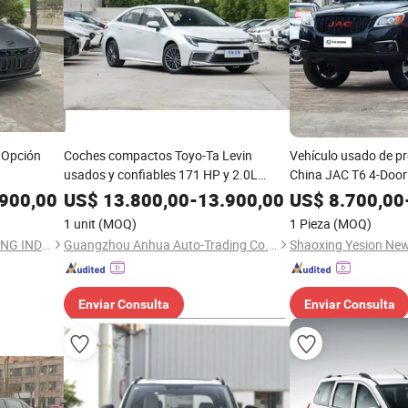
l Opción
Coches compactos Toyo-Ta Levin
Vehículo usado de pr
usados y confiables 171 HP y 2.0L
China JAC T6 4-Door
motor de gasolina
camioneta usada con
900,00
US$
13.800,00
-
13.900,00
US$
8.700,00
tracción trasera
1 unit
(MOQ)
1 Pieza
(MOQ)
CHANGSHA BANGBO HUITONG INDUSTRIAL CO., LTD.
Guangzhou Anhua Auto-Trading Co., Ltd.
Enviar Consulta
Enviar Consulta