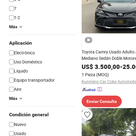
7
1-2
Más
Aplicación
Toyota Camry Usado Adulto
Electrónico
Mediano Sedán Doble Motore
Uso Doméstico
Eléctrico Híbrido Coche Usa
US$
3.500,00
-
25.0
Líquido
1 Pieza
(MOQ)
Equipo transportador
Aire
Más
Enviar Consulta
Condición general
Nuevo
Usado