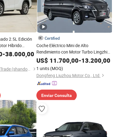
Certified
sado 2.5L Edición
tor Híbrido
Coche Eléctrico Mini de Alto
o Ruedas 7-Seater
Rendimiento con Motor Turbo Lingzhi
0
-
38.000,00
M5 y Desplazamiento Potente 15-20L
US$
11.700,00
-
13.200,00
1 units
(MOQ)
Gaofor International Trade (shandong) Co., Ltd.
Dongfeng Liuzhou Motor Co., Ltd.
Enviar Consulta