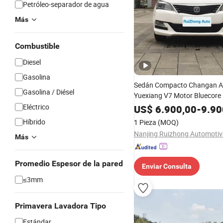
Petróleo-separador de agua
Más
Combustible
Diesel
Gasolina
Sedán Compacto Changan Al
Gasolina / Diésel
Yuexiang V7 Motor Bluecore
Eficiente en Combustible 5m
Eléctrico
US$
6.900,00
-
9.90
Familiar 5-Seater
Híbrido
1 Pieza
(MOQ)
Más
Promedio Espesor de la pared
Enviar Consulta
≤3mm
Primavera Lavadora Tipo
Estándar