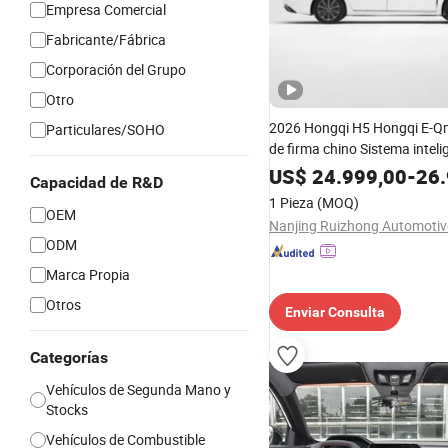
Empresa Comercial
Fabricante/Fábrica
Corporación del Grupo
Otro
2026 Hongqi H5 Hongqi E-Q
Particulares/SOHO
de firma chino Sistema inteli
sedán Motor potente Coche d
US$
24.999,00
-
26.
Capacidad de R&D
valor Uso familiar de transpo
1 Pieza
(MOQ)
entrega rápida
OEM
ODM
Marca Propia
Otros
Enviar Consulta
Categorías
Vehículos de Segunda Mano y
Stocks
Vehículos de Combustible