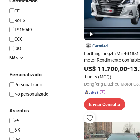
Certificación
CE
RoHS
TS16949
CCC
Certified
ISO
Forthing Lingzhi M5 4G18s1
Más
motor Rendimiento confiable
Mini coche eléctrico
US$
11.700,00
-
13.
Personalizado
1 units
(MOQ)
Dongfeng Liuzhou Motor Co.,
Personalizado
No personalizado
Enviar Consulta
Asientos
≥5
6-9
3-4