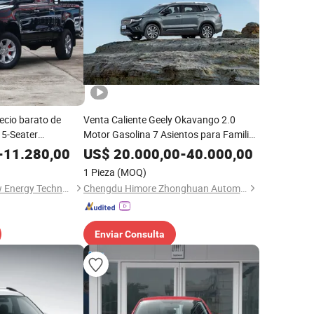
ecio barato de
Venta Caliente Geely Okavango 2.0
 5-Seater
Motor Gasolina 7 Asientos para Familia
 motor delantero y
SUV de Tamaño Mediano Coche Híbrido
-
11.280,00
US$
20.000,00
-
40.000,00
de Alta Velocidad
1 Pieza
(MOQ)
Shaoxing Yesion New Energy Technology Co., Ltd.
Chengdu Himore Zhonghuan Automobile Exports Trading Co., Ltd.
Enviar Consulta