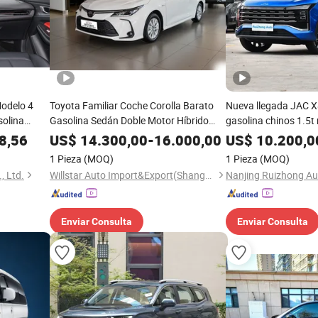
odelo 4
Toyota Familiar Coche Corolla Barato
Nueva llegada JAC X
solina
Gasolina Sedán Doble Motor Híbrido
gasolina chinos 1.5t
Gas-Eléctrico Nuevos Vehículos de
potente 5/6/7 asien
8,56
US$
14.300,00
-
16.000,00
US$
10.200,0
Energía Usados
para familia
1 Pieza
(MOQ)
1 Pieza
(MOQ)
, Ltd.
Willstar Auto Import&Export(Shanghai) Co., Ltd
Enviar Consulta
Enviar Consulta