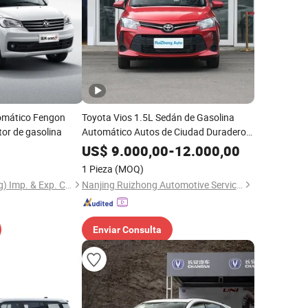
omático Fengon
Toyota Vios 1.5L Sedán de Gasolina
or de gasolina
Automático Autos de Ciudad Duradero
Motor de Cuatro Cilindros Petróleo
US$
9.000,00
-
12.000,00
Familiar Coche Pequeño
1 Pieza
(MOQ)
Chizhong (Chongqing) Imp. & Exp. Co., Ltd.
Nanjing Ruizhong Automotive Service Co., Ltd.
Enviar Consulta