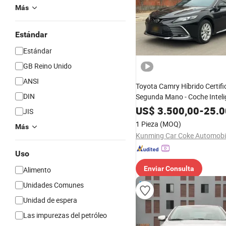
Más
Estándar
Estándar
GB Reino Unido
ANSI
Toyota Camry Híbrido Certif
DIN
Segunda Mano - Coche Inteli
Doble Motor que Ahorra Comb
US$
3.500,00
-
25.0
JIS
Sedán Mediano Confiable pa
1 Pieza
(MOQ)
Más
Conductores Adultos en Tod
Uso
Enviar Consulta
Alimento
Unidades Comunes
Unidad de espera
Las impurezas del petróleo