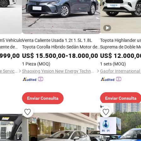
m5 Vehículo
Venta Caliente Usada 1.2t 1.5L 1.8L
Toyota Highlander u
gente de
Toyota Corolla Híbrido Sedán Motor de
Suprema de Doble Mo
e alto
Gasolina Autos Compactos de Segunda
Inteligente de Cuatr
999,00
US$
15.500,00
-
18.000,00
US$
12.000,0
rte con
Mano Coche Nuevo
Coche
1 Pieza
(MOQ)
1 sets
(MOQ)
Nanjing Ruizhong Automotive Service Co., Ltd.
Shaoxing Yesion New Energy Technology Co., Ltd.
Enviar Consulta
Enviar Consulta