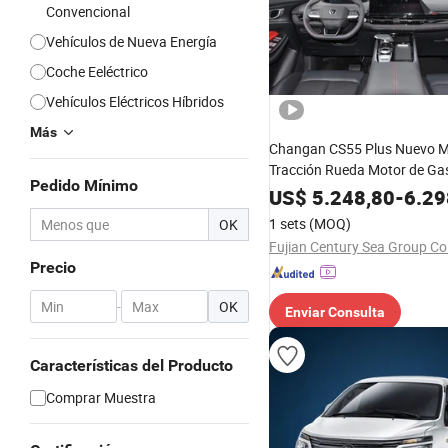
Convencional
Vehículos de Nueva Energía
Coche Eeléctrico
Vehículos Eléctricos Híbridos
Más
Changan CS55 Plus Nuevo M
Tracción Rueda Motor de Ga
Pedido Mínimo
Coche
US$
5.248,80
-
6.29
1 sets
(MOQ)
OK
Fujian Century Sea Group Co.
Precio
-
OK
Enviar Consulta
Características del Producto
Comprar Muestra