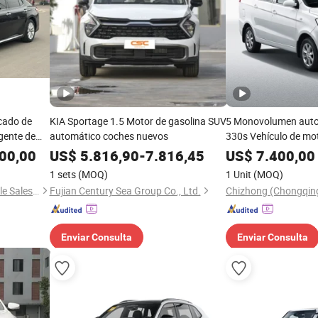
icado de
KIA Sportage 1.5 Motor de gasolina SUV
5 Monovolumen aut
gente de
automático coches nuevos
330s Vehículo de mot
ustible,
00,00
US$
5.816,90
-
7.816,45
US$
7.400,00
ra
1 sets
(MOQ)
1 Unit
(MOQ)
o el Mundo
Kunming Car Coke Automobile Sales & Service Co., Ltd.
Fujian Century Sea Group Co., Ltd.
Enviar Consulta
Enviar Consulta