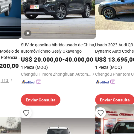
SUV de gasolina híbrido usado de China,
Usado 2023 Audi Q3 
 Modelo de
automóvil chino Geely Okavango
Dynamic Auto Coche
 Potencia
Gasolina 1.6km Kilom
US$
20.000,00
-
40.000,00
US$
13.695,0
Mantenimiento de Tal
200,00
1 Pieza
(MOQ)
1 Pieza
(MOQ)
Commuters Premiu
Chengdu Himore Zhonghuan Automobile Exports Trading Co., Ltd.
Chengdu Phantom Use
 Ltd.
Enviar Consulta
Enviar Consulta