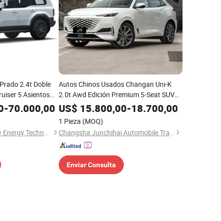
Prado 2.4t Doble
Autos Chinos Usados Changan Uni-K
uiser 5 Asientos
2.0t Awd Edición Premium 5-Seat SUV
 Híbrido Coche de
Motor de Gasolina Económico Auto
0
-
70.000,00
US$
15.800,00
-
18.700,00
Nuevo Usado
1 Pieza
(MOQ)
Shaoxing Yesion New Energy Technology Co., Ltd.
Changsha Junchihai Automobile Trading Co., Ltd
Enviar Consulta