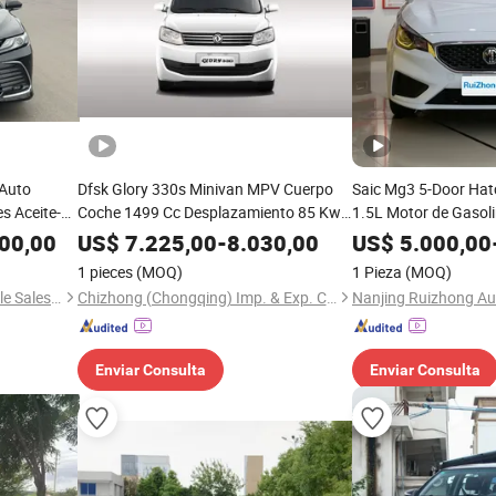
 Auto
Dfsk Glory 330s Minivan MPV Cuerpo
Saic Mg3 5-Door Ha
s Aceite-
Coche 1499 Cc Desplazamiento 85 Kw
1.5L Motor de Gasoli
do
Motor 5mt Transmisión 7 Asientos
Izquierda Automátic
00,00
US$
7.225,00
-
8.030,00
US$
5.000,00
Coche MPV en Venta
de Ciudad
1 pieces
(MOQ)
1 Pieza
(MOQ)
Kunming Car Coke Automobile Sales & Service Co., Ltd.
Chizhong (Chongqing) Imp. & Exp. Co., Ltd.
Enviar Consulta
Enviar Consulta