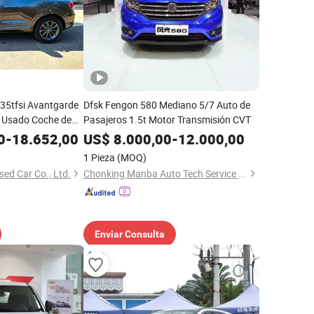
35tfsi Avantgarde
Dfsk Fengon 580 Mediano 5/7 Auto de
 Usado Coche de
Pasajeros 1.5t Motor Transmisión CVT
etraje 4s
0
-
18.652,00
US$
8.000,00
-
12.000,00
ler 1.5t Motor para
1 Pieza
(MOQ)
m
d Car Co., Ltd.
Chonking Manba Auto Tech Service Co., Ltd.
Enviar Consulta