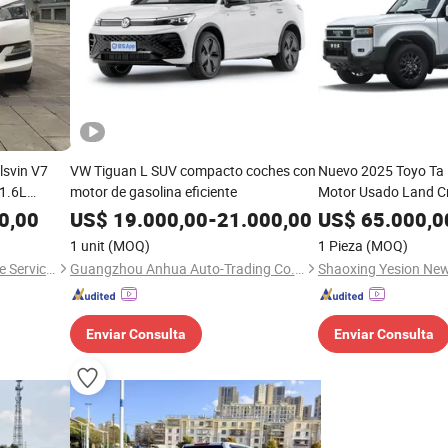
svin V7
VW Tiguan L SUV compacto coches con
Nuevo 2025 Toyo Ta 
 1.6L
motor de gasolina eficiente
Motor Usado Land Cr
t/4at Coche
SUV Mediano Grande
0,00
US$
19.000,00
-
21.000,00
US$
65.000,0
Segunda Mano
1 unit
(MOQ)
1 Pieza
(MOQ)
Nanjing Ruizhong Automotive Service Co., Ltd.
Guangzhou Anhua Auto-Trading Co., Ltd.
Enviar Consulta
Enviar Consulta