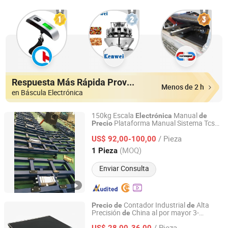
Respuesta Más Rápida Proveedores
Menos de 2 h
en Báscula Electrónica
150kg Escala
Manual
Electrónica
de
Plataforma Manual Sistema Tcs
Precio
Danko Scale Co., Ltd.
s
Pesaje
Balanza
de
/ Pieza
US$ 92,00-100,00
Jiangsu, China
Desde 2022
(MOQ)
1 Pieza
Enviar Consulta
Contador Industrial
Alta
Precio
de
de
Precisión
China al por mayor 3-
de
SUZHOU YAOGANG ELECTRONIC MATERIAL CO., LTD
30kg/0.1g Cantidad Máquina
Ovejas
de
/ Pieza
Digital
Fábrica
US$ 28,00-36,00
Balanza
Electrónica
de