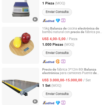
Zhejiang, China
Desde 2014
(MOQ)
1 Pieza
Enviar Consulta
15kg
cocina
Balanza
de
electrónica
de
bambú natural con
fábrica para
precio
de
Zhongshan Xinfu Household Electronic Co., Ltd.
logo láser OEM
/ Pieza
US$ 4,00-5,00
Guangdong, China
Desde 2015
(MOQ)
1.000 Piezas
Enviar Consulta
fábrica 3*12m 80t
Precio
de
Balanza
para camiones Puente
electrónica
de
FUJIAN KEDA SCALES CO., LTD.
pesaje industrial
peso
Balanza
de
/ Set
US$ 3.000,00-15.000,00
Fujian, China
Desde 2010
(MOQ)
1 Set
Enviar Consulta