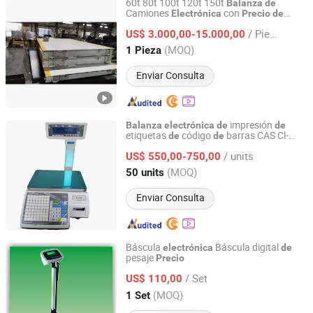
60t 80t 100t 120t 150t
Balanza
de
Camiones
con
Electrónica
Precio
de
Hangzhou Sunray Industrial Technology Co., Ltd.
Fábrica
/ Pieza
US$ 3.000,00-15.000,00
Zhejiang, China
Desde 2025
(MOQ)
1 Pieza
Enviar Consulta
impresión
Balanza
electrónica
de
de
etiquetas
código
barras CAS Cl-
de
de
Suzhou Weighi Equipment Co., Ltd.
5200 para comercio minorista y cálculo
/ units
s
US$ 550,00-750,00
de
precio
Jiangsu, China
Desde 2025
(MOQ)
50 units
Enviar Consulta
Báscula
Báscula digital
electrónica
de
pesaje
Precio
Qingdao Hiprove Medical Technologies Co., Ltd.
/ Set
US$ 110,00
Shandong, China
Desde 2016
(MOQ)
1 Set