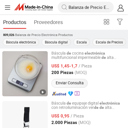
Productos
Proveedores
Balanza de Precio Electrónica
Productos
809,026
Báscula electrónica
Báscula digital
Escala
Escala de Precios
Báscula
cocina
de
electrónica
multifuncional impermeable
alta
de
Wuyi Center Technology Co., Ltd.
calidad con pantalla LCD 5kg/1g
/ Pieza
US$ 1,45-1,7
Zhejiang, China
Desde 2010
(MOQ)
200 Piezas
Enviar Consulta
Báscula
equipaje digital
de
electrónica
con retroiluminación ver
alta
de
de
Wuyi Center Technology Co., Ltd.
visibilidad 50kg función
tara
de
/ Pieza
US$ 0,95
Zhejiang, China
Desde 2010
(MOQ)
2.000 Piezas