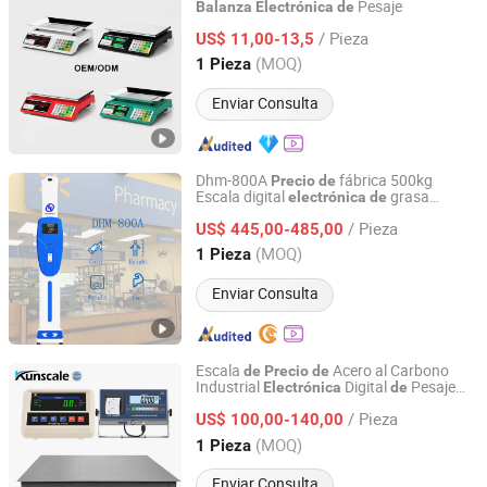
Pesaje
Balanza
Electrónica
de
Ruijin Yongheng Electronic Weighing Instrument Co., Ltd
/ Pieza
US$ 11,00-13,5
Jiangxi, China
Desde 2026
(MOQ)
1 Pieza
Enviar Consulta
Dhm-800A
fábrica 500kg
Precio
de
Escala digital
grasa
electrónica
de
Zhengzhou Dingheng Electronic Technology Co., Ltd.
corporal, escala
altura y peso
de
/ Pieza
US$ 445,00-485,00
Henan, China
Desde 2018
(MOQ)
1 Pieza
Enviar Consulta
Escala
Acero al Carbono
de
Precio
de
Industrial
Digital
Pesaje
Electrónica
de
Kunshan Scale Electronic Technology Co., Ltd
Platform1.2*2.0m
/ Pieza
US$ 100,00-140,00
Jiangsu, China
Desde 2024
(MOQ)
1 Pieza
Enviar Consulta