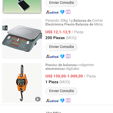
Enviar Consulta
Pesando 30kg 1g
Contar
Balanza
de
Mesa
Electrónica
Precio
Balanza
de
Zhejiang Mengxuan Electronic Co., Ltd.
Electrónica
/ Pieza
US$ 12,1-12,9
Zhejiang, China
Desde 2020
(MOQ)
200 Piezas
Enviar Consulta
s
s colgantes
Precio
de
balanza
s digitales
electrónica
Quanzhou Wanggong Electronic Scale Co., Ltd.
/ Pieza
US$ 150,00-1.000,00
Fujian, China
Desde 2016
(MOQ)
1 Pieza
Enviar Consulta