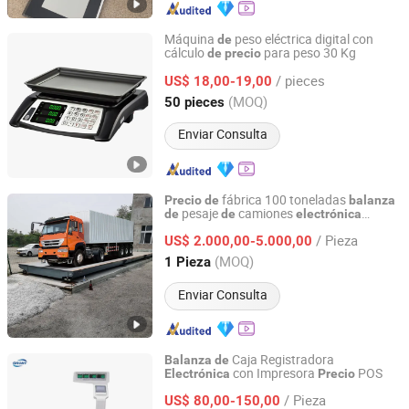
Máquina
peso eléctrica digital con
de
cálculo
para peso 30 Kg
de
precio
Zhejiang Junkaishun Industrial and Trade Co., Ltd.
/ pieces
US$ 18,00-19,00
Zhejiang, China
Desde 2025
(MOQ)
50 pieces
Enviar Consulta
fábrica 100 toneladas
Precio
de
balanza
pesaje
camiones
de
de
electrónica
Shandong China Coal Construction Machinery Co., Ltd.
plataforma
pesaje
camiones
de
de
/ Pieza
camiones
US$ 2.000,00-5.000,00
balanza
de
Shandong, China
Desde 2012
(MOQ)
1 Pieza
Enviar Consulta
Caja Registradora
Balanza
de
con Impresora
POS
Electrónica
Precio
Gromy Industry Co., Ltd.
/ Pieza
US$ 80,00-150,00