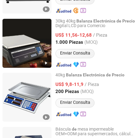
30kg 40kg
Balanza
Electrónica
de
Precio
Digital LCD para Comercio
Guangzhou Aemaxx Household Products Co., Ltd.
/ Pieza
US$ 11,56-12,68
Guangdong, China
Desde 2025
(MOQ)
1.000 Piezas
Enviar Consulta
40kg
Balanza
Electrónica
de
Precio
Zhejiang Mengxuan Electronic Co., Ltd.
/ Pieza
US$ 9,8-11,9
(MOQ)
200 Piezas
Zhejiang, China
Desde 2020
Enviar Consulta
Báscula
mesa impermeable
de
OEM+ODM para supermercados, cálculo
Danko Scale Co., Ltd.