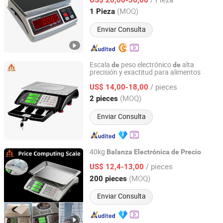
Frutas
Pesaje Impermeable
Balanza
de
Jiangsu, China
Desde 2024
(MOQ)
1 Pieza
Enviar Consulta
Escala
peso electrónico
alta
de
de
precisión y exactitud para alimentos
Zhejiang Junkaishun Industrial and Trade Co., Ltd.
/ pieces
US$ 14,00-18,00
Zhejiang, China
Desde 2025
(MOQ)
2 pieces
Enviar Consulta
40kg
Balanza
Electrónica
de
Precio
Zhejiang Junkaishun Industrial and Trade Co., Ltd.
/ pieces
US$ 12,4-13,00
(MOQ)
200 pieces
Zhejiang, China
Desde 2025
Enviar Consulta