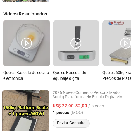
Videos Relacionados
Qué es Báscula de cocina
Qué es Báscula de
Qué es 60kg Es
electrónica
equipaje digital
Precios de Pla
multifuncional
electrónica con
Electrónica
impermeable de alta
retroiluminación verde de
2025 Nuevo Comercio Personalizado
calidad con pantalla LCD
alta visibilidad 50kg
3ookg Plataforma
Escala Digital
de
de
Zhejiang Junkaishun Industrial and Trade Co., Ltd.
Electrónico Industrial
Precio
5kg/1g
función de tara
/ pieces
US$ 27,00-32,00
Zhejiang, China
Desde 2025
(MOQ)
1 pieces
Enviar Consulta