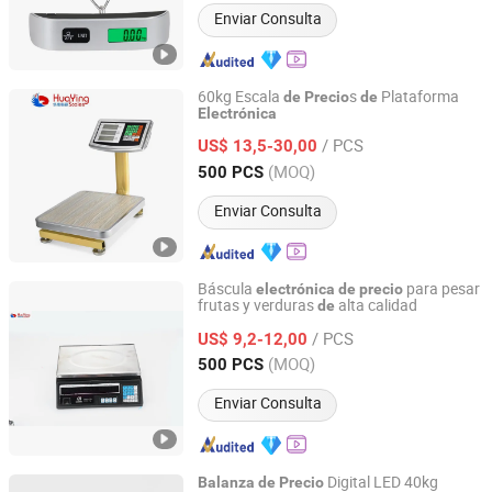
Enviar Consulta
60kg Escala
s
Plataforma
de
Precio
de
Electrónica
Yongkang Huaying Weighing Apparatus Co., Ltd.
/ PCS
US$ 13,5-30,00
Zhejiang, China
Desde 2007
(MOQ)
500 PCS
Enviar Consulta
Báscula
para pesar
electrónica
de
precio
frutas y verduras
alta calidad
de
Yongkang Huaying Weighing Apparatus Co., Ltd.
/ PCS
US$ 9,2-12,00
Zhejiang, China
Desde 2007
(MOQ)
500 PCS
Enviar Consulta
Digital LED 40kg
Balanza
de
Precio