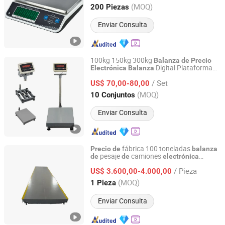
Zhejiang, China
Desde 2020
(MOQ)
200 Piezas
Enviar Consulta
100kg 150kg 300kg
Balanza
de
Precio
Digital Plataforma
Electrónica
Balanza
Locosc Ningbo Precision Technology Co., Ltd.
Pesaje
de
/ Set
US$ 70,00-80,00
Zhejiang, China
Desde 2008
(MOQ)
10 Conjuntos
Enviar Consulta
fábrica 100 toneladas
Precio
de
balanza
pesaje
camiones
de
de
electrónica
Ningbo Santwell Sensor Technology Co., Ltd.
pesaje
camiones
balanza
de
de
/ Pieza
US$ 3.600,00-4.000,00
Zhejiang, China
Desde 2022
(MOQ)
1 Pieza
Enviar Consulta