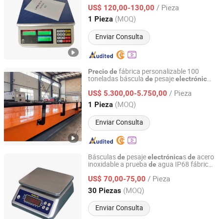
s, conteo
peso,
de
precio
de
balanza
/ Pieza
US$ 120,00-130,00
electrónica
Jiangsu, China
Desde 2022
(MOQ)
1 Pieza
Enviar Consulta
fábrica personalizable 100
Precio
de
toneladas báscula
pesaje
de
electrónica
QINGDAO SMILE TECHNOLOGY CO.,LTD.
LCD móvil para camiones
/ Pieza
US$ 5.300,00-5.750,00
Shandong, China
Desde 2020
(MOQ)
1 Pieza
Enviar Consulta
Básculas
pesaje
s
acero
de
electrónica
de
inoxidable a prueba
agua IP68 fábrica
de
Hangzhou Gongheng Weighing Equipment Co., Ltd.
escalas en China
de
/ Pieza
US$ 70,00-75,00
Zhejiang, China
Desde 2011
(MOQ)
30 Piezas
Enviar Consulta