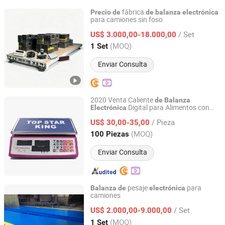
fábrica
Precio
de
de
balanza
electrónica
para camiones sin foso
Huai'an Hengcheng Industry and Trade Co., Ltd.
/ Set
US$ 3.000,00-18.000,00
Jiangsu, China
Desde 2026
(MOQ)
1 Set
Enviar Consulta
2020 Venta Caliente
de
Balanza
Digital para Alimentos con
Electrónica
Guangdong South China Sea Electronic Measuring
Cálculo
30kg/10g
de
Precio
Technology Co., Ltd.
/ Pieza
US$ 30,00-35,00
(MOQ)
100 Piezas
Guangdong, China
Desde 2006
Enviar Consulta
pesaje
para
Balanza
de
electrónica
camiones
Quanzhou Xixing Machinery Co., Ltd.
/ Set
US$ 2.000,00-9.000,00
Fujian, China
Desde 2019
(MOQ)
1 Set