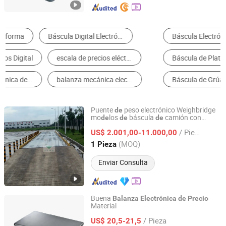
Báscula Electrónica
Báscula para Camión
Báscula de Plataforma
Báscula de Cuerpo
Báscula de Grúa
Báscula de Cocina
Puente
peso electrónico Weighbridge
de
mo
los
báscula
camión con
de
de
de
Quanzhou Wanggong Electronic Scale Co., Ltd.
fábrica
Precio
de
/ Pieza
US$ 2.001,00-11.000,00
Fujian, China
Desde 2016
(MOQ)
1 Pieza
Enviar Consulta
Buena
Balanza
Electrónica
de
Precio
Material
Zhejiang Mengxuan Electronic Co., Ltd.
/ Pieza
US$ 20,5-21,5