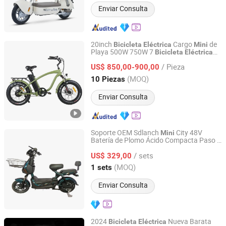
Enviar Consulta
20inch
Cargo
de
Bicicleta
Eléctrica
Mini
Playa 500W 750W 7
Bicicleta
Eléctrica
Changzhou Merry Ebike Co., Ltd.
Rápida
/ Pieza
US$ 850,00-900,00
Jiangsu, China
Desde 2022
(MOQ)
10 Piezas
Enviar Consulta
Soporte OEM Sdlanch
City 48V
Mini
Batería de Plomo Ácido Compacta Paso a
SDgrand Equipment Co., Ltd
Través Alta Eficiencia Larga Distancia
/ sets
Cómoda Montadas Urbanas
US$ 329,00
Bicicleta
Eléctrica
Shandong, China
Desde 2025
(MOQ)
1 sets
Enviar Consulta
2024
Nueva Barata
Bicicleta
Eléctrica