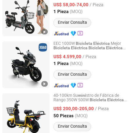
ruido en áreas residenciales.
Bicicleta
/ Pieza
vehículo eléctrico moto
US$ 58,00-74,00
eléctrica
electro
eléctrica
Shandong, China
Desde 2019
(MOQ)
1 Pieza
Enviar Consulta
EEC 1000W
Mejor
Bicicleta
Eléctrica
Bicicleta
Eléctrica
Bicicleta
Eléctrica
Xiaodao Electric Vehicle Co., Ltd.
Barata
350W
Mini
Bicicleta
Eléctrica
/ Pieza
China
US$ 4.599,00
Bicicleta
Eléctrica
Bicicleta
de Llanta Ancha
Eléctrica
Bicicleta
Jiangsu, China
Desde 2024
(MOQ)
1 Pieza
Eléctrica
Bicicleta
Eléctrica
Enviar Consulta
40-100km Su
stro de Fábrica de
mini
Rango 350W 500W
Bicicleta
Eléctrica
Shandong Liwang New Energy Co., Ltd.
Personalizada de Fibra de Carbono
Mini
/ Pieza
Ligera con Batería Opcional 300 Kgs de
US$ 200,00-205,00
Carga para Viajes por la Ciudad
Shandong, China
Desde 2026
(MOQ)
50 Piezas
Enviar Consulta