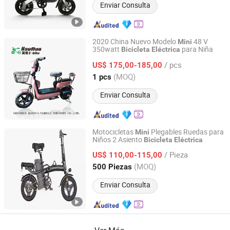
Enviar Consulta
2020 China Nuevo Modelo
48 V
Mini
350watt
para Niña
Bicicleta
Eléctrica
Shenzhen Haonuo Ebike Co., Ltd.
/ pcs
US$ 175,00-185,00
Guangdong, China
Desde 2016
(MOQ)
1 pcs
Enviar Consulta
Motocicletas
Plegables Ruedas para
Mini
Niños 2 Asiento
Bicicleta
Eléctrica
Xingtai Songman Technology Co., Ltd
/ Pieza
US$ 110,00-115,00
Hebei, China
Desde 2025
(MOQ)
500 Piezas
Enviar Consulta