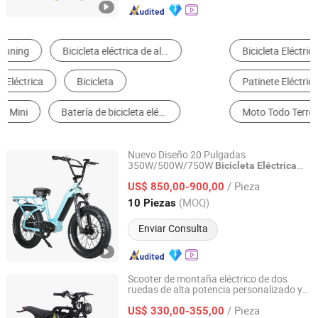
Bicicleta Eléctrica
Triciclo Eléctrico
Patinete Eléctrico
Motocicleta Eléctrica
Moto Todo Terreno
Motocicleta
Nuevo Diseño 20 Pulgadas
350W/500W/750W
Bicicleta
Eléctrica
Changzhou Merry Ebike Co., Ltd.
de Paso a Través con Velocidad
Mini
/ Pieza
Única
US$ 850,00-900,00
Jiangsu, China
Desde 2022
(MOQ)
10 Piezas
Enviar Consulta
Scooter de montaña eléctrico de dos
ruedas de alta potencia personalizado y
Qingdao Pusen Technology Co., Ltd.
ecológico de Paige Factory Direct 450W
/ Pieza
500W 800W 48V
vehículo eléctrico
US$ 330,00-355,00
Mini