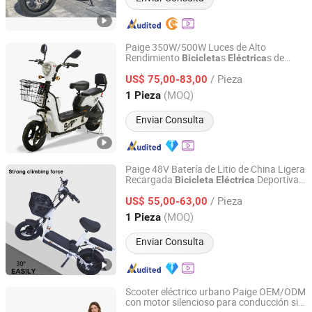
Paige 350W/500W Luces de Alto
Rendimiento
s
s de
Bicicleta
Eléctrica
Qingdao Pusen Technology Co., Ltd.
Ciudad para Adultos 2 Ruedas
Mini
/ Pieza
Vehículos Eléctricos para Ciclistas
US$ 75,00-83,00
Barata EV Motocicleta
Bicicleta
Eléctrica
Shandong, China
Desde 2019
(MOQ)
1 Pieza
Enviar Consulta
Paige 48V Batería de Litio de China Ligera
Recargada
Deportiva
Bicicleta
Eléctrica
Qingdao Pusen Technology Co., Ltd.
de China de Alta Calidad Barata en Venta
/ Pieza
Scooter Eléctrico
Vehículo Eléctrico
US$ 55,00-63,00
Mini
Bicicleta
Shandong, China
Desde 2019
(MOQ)
1 Pieza
Enviar Consulta
Scooter eléctrico urbano Paige OEM/ODM
con motor silencioso para conducción sin
Qingdao Pusen Technology Co., Ltd.