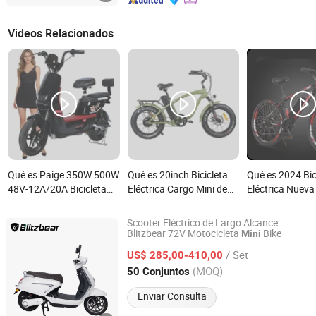
Videos Relacionados
Qué es Paige 350W 500W
Qué es 20inch Bicicleta
Qué es 2024 Bic
48V-12A/20A Bicicleta
Eléctrica Cargo Mini de
Eléctrica Nueva
eléctrica de plomo ácido
Playa 500W 750W 7
Mejor Mini Ebik
para adultos de aleación
Bicicleta Eléctrica Rápida
Bicicleta Eléctri
Scooter Eléctrico de Largo Alcance
de aluminio de alta
Venta
Blitzbear 72V Motocicleta
Bike
Mini
BLITZBEAR E MOTO CO., LTD.
calidad y altas
/ Set
US$ 285,00-410,00
velocidades vehículo mini
Jiangsu, China
Desde 2025
(MOQ)
50 Conjuntos
Enviar Consulta