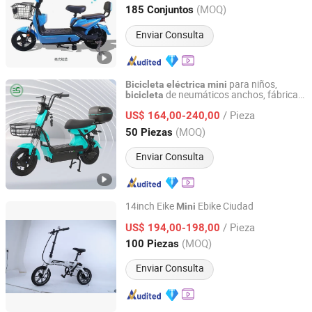
(MOQ)
185 Conjuntos
Hebei, China
Desde 2022
Enviar Consulta
para niños,
Bicicleta
eléctrica
mini
de neumáticos anchos, fábrica
bicicleta
Linyi E-sky New Energy Equipment Co., LTD
de China Ebv
/ Pieza
US$ 164,00-240,00
Shandong, China
Desde 2023
(MOQ)
50 Piezas
Enviar Consulta
14inch Eike
Ebike Ciudad
Mini
Shenzhen SJF Technology Co., Ltd.
/ Pieza
US$ 194,00-198,00
(MOQ)
100 Piezas
Guangdong, China
Desde 2017
Enviar Consulta