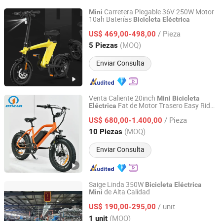
Carretera Plegable 36V 250W Motor
Mini
10ah Baterías
Bicicleta
Eléctrica
GUANGZHOU TOPMEDI CO., LTD.
/ Pieza
US$ 469,00-498,00
Guangdong, China
Desde 2016
(MOQ)
5 Piezas
Enviar Consulta
Venta Caliente 20inch
Mini
Bicicleta
Fat de Motor Trasero Easy Rider
Eléctrica
Jinhua Otmar Technology Co., Ltd.
750W
Retro de Ciudad
Bicicleta
Eléctrica
/ Pieza
US$ 680,00-1.400,00
Zhejiang, China
Desde 2022
(MOQ)
10 Piezas
Enviar Consulta
Saige Linda 350W
Bicicleta
Eléctrica
de Alta Calidad
Mini
Wuxi Xushi Thunder International Trade Co., Ltd.
/ unit
US$ 190,00-295,00
Jiangsu, China
Desde 2022
(MOQ)
1 unit