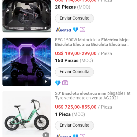
Shandong, China
Desde 2025
(MOQ)
20 Piezas
Enviar Consulta
EEC 1500W Motocicleta
Mejor
Eléctrica
Bicicleta
Eléctrica
Bicicleta
Eléctrica
Wuxi Alpha Technology Co., Ltd
Barata
350W
Mini
Bicicleta
Eléctrica
/ Pieza
US$ 199,00-299,00
Jiangsu, China
Desde 2026
(MOQ)
150 Piezas
Enviar Consulta
20''
plegable Fat
Bicicleta
eléctrica
mini
Tyre verde mate en venta AG2021
Aigeni Technology Co., Ltd.
/ Pieza
US$ 725,00-855,00
Jiangsu, China
Desde 2021
(MOQ)
1 Pieza
Enviar Consulta