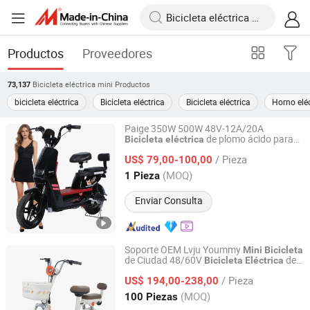
Productos
Proveedores
Bicicleta eléctrica mini
Productos
73,137
bicicleta eléctrica
Bicicleta eléctrica
Bicicleta eléctrica
Horno eléc
Paige 350W 500W 48V-12A/20A
de plomo ácido para
Bicicleta
eléctrica
Qingdao Pusen Technology Co., Ltd.
adultos de aleación de alu
o de alta
mini
/ Pieza
calidad y altas velocidades vehículo
US$ 79,00-100,00
mini
Shandong, China
Desde 2019
(MOQ)
1 Pieza
Enviar Consulta
Soporte OEM Lvju Yoummy
Mini
Bicicleta
de Ciudad 48/60V
de
Bicicleta
Eléctrica
ZHEJIANG LVJU VEHICLE INDUSTRY CO., LTD.
Batería de Plomo Ácido
/ Pieza
US$ 194,00-238,00
Zhejiang, China
Desde 2024
(MOQ)
100 Piezas