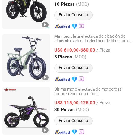
Shandong, China
Desde 2019
(MOQ)
10 Piezas
Enviar Consulta
de aleación de
Mini
bicicleta
eléctrica
alu
o, vehículo eléctrico de litio, nuevo
mini
Changzhou Merry Ebike Co., Ltd.
diseño,
de montaña
de
bicicleta
eléctrica
/ Pieza
fat tire
US$ 610,00-680,00
Jiangsu, China
Desde 2022
(MOQ)
5 Piezas
Enviar Consulta
Última moto
de motocross
eléctrica
todoterreno para niños
WUYI QIDE INDUSTRY AND TRADE CO., LTD.
/ Pieza
US$ 115,00-125,00
Zhejiang, China
Desde 2023
(MOQ)
30 Piezas
Enviar Consulta