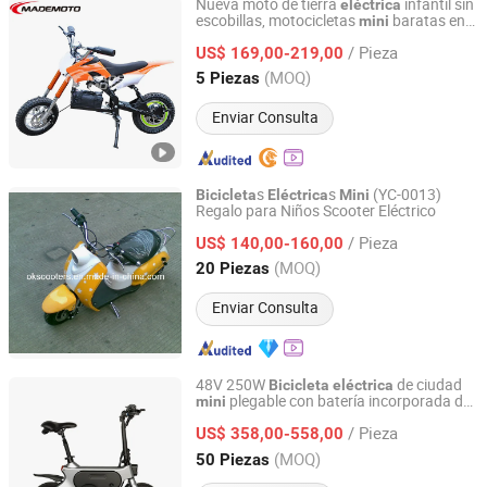
Nueva moto de tierra
infantil sin
eléctrica
escobillas, motocicletas
baratas en
mini
Wiztem Industry Company Limited
venta, buena moto de pit,
bicicleta
/ Pieza
para niños
US$ 169,00-219,00
eléctrica
Zhejiang, China
Desde 2005
(MOQ)
5 Piezas
Enviar Consulta
s
s
(YC-0013)
Bicicleta
Eléctrica
Mini
Regalo para Niños Scooter Eléctrico
Yongkang Yucheng Hardware Products Factory
/ Pieza
US$ 140,00-160,00
Zhejiang, China
Desde 2013
(MOQ)
20 Piezas
Enviar Consulta
48V 250W
de ciudad
Bicicleta
eléctrica
plegable con batería incorporada de
mini
Glory (Shenzhen) Technology Co., Ltd.
aleación para commuter
/ Pieza
US$ 358,00-558,00
Guangdong, China
Desde 2025
(MOQ)
50 Piezas