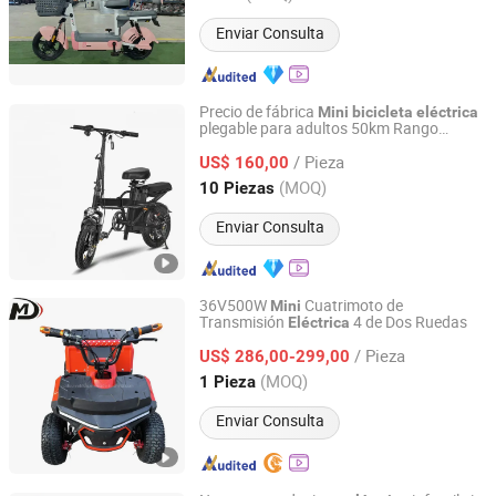
Enviar Consulta
Precio de fábrica
Mini
bicicleta
eléctrica
plegable para adultos 50km Rango
Wuhan Visbull Machinery Co., Ltd.
extendido 48V Su
stro de energía de
mini
/ Pieza
litio 350W
US$ 160,00
Hubei, China
Desde 2024
(MOQ)
10 Piezas
Enviar Consulta
36V500W
Cuatrimoto de
Mini
Transmisión
4 de Dos Ruedas
Eléctrica
YONGKANG MODOU VEHICLE CO,.LTD
/ Pieza
US$ 286,00-299,00
Zhejiang, China
Desde 2025
(MOQ)
1 Pieza
Enviar Consulta