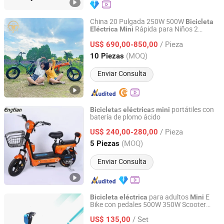
China 20 Pulgada 250W 500W
Bicicleta
Rápida para Niños 2
Eléctrica
Mini
Jiangsu Triuni Import & Export Co., Ltd.
Ruedas Motor Rueda
/ Pieza
US$ 690,00-850,00
Jiangsu, China
Desde 2020
(MOQ)
10 Piezas
Enviar Consulta
s
s
portátiles con
Bicicleta
eléctrica
mini
batería de plomo ácido
Wuxi Tenghui Electric Vehicles Co., Ltd.
/ Pieza
US$ 240,00-280,00
Jiangsu, China
Desde 2021
(MOQ)
5 Piezas
Enviar Consulta
para adultos
E
Bicicleta
eléctrica
Mini
Bike con pedales 500W 350W Scooter
Xianghe Qiangsheng Electric Vehicle Manufacturing Co.,
50 Km de autonomía
bicicleta
Ltd.
/ Set
US$ 135,00