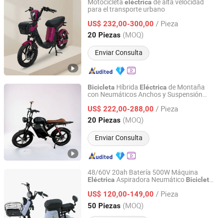
Motocicleta
de alta velocidad
eléctrica
para el transporte urbano
Linyi Huanyu Jindong New Energy Technology Co., Ltd.
/ Pieza
US$ 232,00-300,00
Shandong, China
Desde 2025
(MOQ)
20 Piezas
Enviar Consulta
Híbrida
de Montaña
Bicicleta
Eléctrica
con Neumáticos Anchos y Suspensión
Linyi Huanyu Jindong New Energy Technology Co., Ltd.
Completa 45km 40km/H
de
Bicicleta
/ Pieza
Playa
con Motor de Cubo 20
US$ 222,00-288,00
Eléctrica
Pulgadas
Shandong, China
Desde 2025
(MOQ)
20 Piezas
Enviar Consulta
48/60V 20ah Batería 500W Máquina
Aspiradora Neumático
Eléctrica
Bicicleta
Linyi Huanyu Jindong New Energy Technology Co., Ltd.
E-Bike Scooter Eléctrico para
Eléctrica
/ Pieza
Adulto
US$ 120,00-149,00
Shandong, China
Desde 2025
(MOQ)
50 Piezas