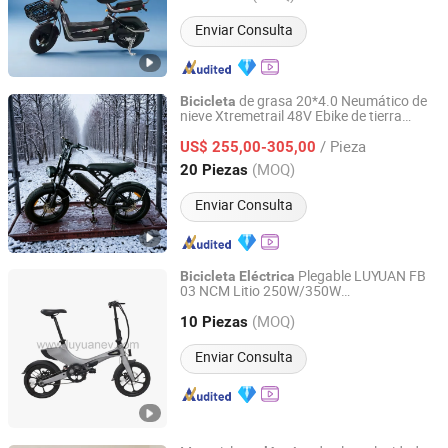
Enviar Consulta
de grasa 20*4.0 Neumático de
Bicicleta
nieve Xtremetrail 48V Ebike de tierra
Linyi Huanyu Jindong New Energy Technology Co., Ltd.
todoterreno con 13.4ah Batería
/ Pieza
US$ 255,00-305,00
Shandong, China
Desde 2025
(MOQ)
20 Piezas
Enviar Consulta
Plegable LUYUAN FB
Bicicleta
Eléctrica
03 NCM Litio 250W/350W
Zhejiang Luyuan Electric Vehicle Co., Ltd.
25km/h/30km/h EN15194
(MOQ)
10 Piezas
Zhejiang, China
Desde 2013
Enviar Consulta