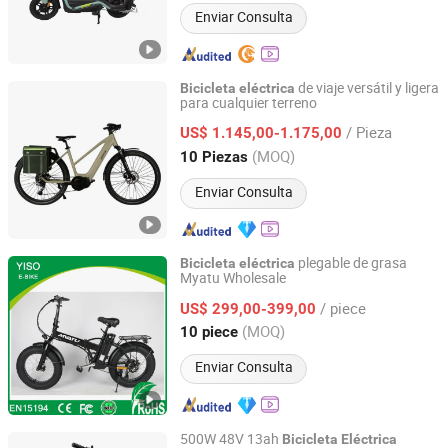
Enviar Consulta
de viaje versátil y ligera
Bicicleta
eléctrica
para cualquier terreno
Wuxi Jiangding Trading Co., Ltd
/ Pieza
US$ 1.145,00-1.175,00
Jiangsu, China
Desde 2023
(MOQ)
10 Piezas
Enviar Consulta
plegable de grasa
Bicicleta
eléctrica
Myatu Wholesale
Guangzhou Yiso Ebike Co., Ltd.
/ piece
US$ 299,00-399,00
Guangdong, China
Desde 2016
(MOQ)
10 piece
Enviar Consulta
500W 48V 13ah
Bicicleta
Eléctrica