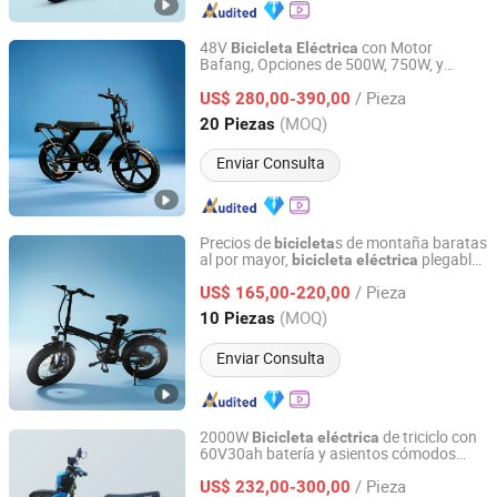
48V
con Motor
Bicicleta
Eléctrica
Bafang, Opciones de 500W, 750W, y
Linyi Huanyu Jindong New Energy Technology Co., Ltd.
1000W; Características 15*2ah Doble
/ Pieza
Batería, Suspensión Completa, Frenado
US$ 280,00-390,00
Hidráulico
Shandong, China
Desde 2025
(MOQ)
20 Piezas
Enviar Consulta
Precios de
s de montaña baratas
bicicleta
al por mayor,
plegable
bicicleta
eléctrica
Linyi Huanyu Jindong New Energy Technology Co., Ltd.
de neumáticos anchos 20 pulgadas
/ Pieza
US$ 165,00-220,00
Shandong, China
Desde 2025
(MOQ)
10 Piezas
Enviar Consulta
2000W
de triciclo con
Bicicleta
eléctrica
60V30ah batería y asientos cómodos
Linyi Huanyu Jindong New Energy Technology Co., Ltd.
para nosotros
/ Pieza
US$ 232,00-300,00