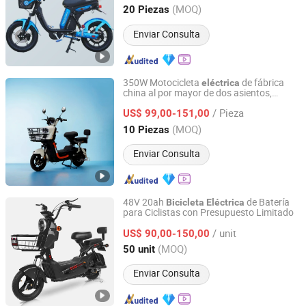
Shandong, China
Desde 2025
(MOQ)
20 Piezas
Enviar Consulta
350W Motocicleta
de fábrica
eléctrica
china al por mayor de dos asientos,
Linyi Huanyu Jindong New Energy Technology Co., Ltd.
scooter eléctrico de dos asientos, 14-Inch
/ Pieza
US$ 99,00-151,00
Bicicleta
eléctrica
Shandong, China
Desde 2025
(MOQ)
10 Piezas
Enviar Consulta
48V 20ah
de Batería
Bicicleta
Eléctrica
para Ciclistas con Presupuesto Limitado
Linyi Huanyu Jindong New Energy Technology Co., Ltd.
/ unit
US$ 90,00-150,00
Shandong, China
Desde 2025
(MOQ)
50 unit
Enviar Consulta