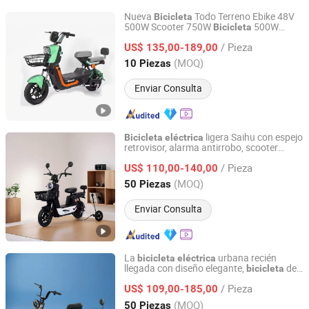
Nueva
Todo Terreno Ebike 48V
Bicicleta
500W Scooter 750W
500W
Bicicleta
Linyi Huanyu Jindong New Energy Technology Co., Ltd.
con LCD y Alarma
Bicicleta
Eléctrica
/ Pieza
Antirrobo para Seguridad
US$ 135,00-189,00
Shandong, China
Desde 2025
(MOQ)
10 Piezas
Enviar Consulta
ligera Saihu con espejo
Bicicleta
eléctrica
retrovisor, alarma antirrobo, scooter
Linyi Huanyu Jindong New Energy Technology Co., Ltd.
eléctrico
/ Pieza
US$ 110,00-140,00
Shandong, China
Desde 2025
(MOQ)
50 Piezas
Enviar Consulta
La
urbana recién
bicicleta
eléctrica
llegada con diseño elegante,
de
bicicleta
Linyi Huanyu Jindong New Energy Technology Co., Ltd.
montaña
con larga duración de
eléctrica
/ Pieza
batería y scooter eléctrico para adultos
US$ 109,00-185,00
Shandong, China
Desde 2025
(MOQ)
50 Piezas