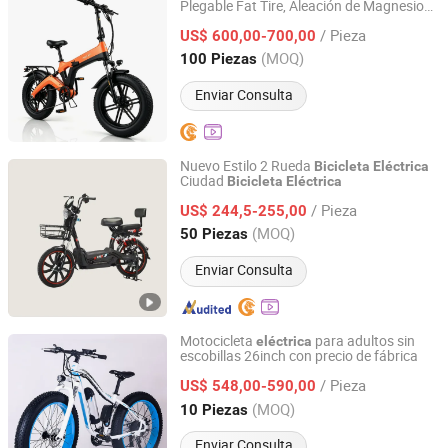
Plegable Fat Tire, Aleación de Magnesio
Tianjin Huixin Yao Technology Development Co., Ltd.
Premium 20×4.0
bicicleta
eléctrica
/ Pieza
todoterreno
US$ 600,00-700,00
Tianjin, China
Desde 2025
(MOQ)
100 Piezas
Enviar Consulta
Nuevo Estilo 2 Rueda
Bicicleta
Eléctrica
Ciudad
Bicicleta
Eléctrica
Xingtai Pinda Vehicle Industry Co., Ltd.
/ Pieza
US$ 244,5-255,00
Hebei, China
Desde 2026
(MOQ)
50 Piezas
Enviar Consulta
Motocicleta
para adultos sin
eléctrica
escobillas 26inch con precio de fábrica
Shenzhen Gravity Technology Co., Ltd.
/ Pieza
US$ 548,00-590,00
Guangdong, China
Desde 2021
(MOQ)
10 Piezas
Enviar Consulta