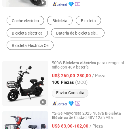
Bicicleta Eléctrica
Motocicleta Eléctrica
Patinete Eléctrico
Triciclo Eléctrico
Motocicleta
Moto Todo Terreno
500W
para recoger al
Bicicleta
eléctrica
niño con 48V batería
Zhejiang Zuboo Technology Co., Ltd.
/ Pieza
US$ 260,00-280,00
Zhejiang, China
Desde 2020
(MOQ)
100 Piezas
Enviar Consulta
Y2-Ge Mayorista 2025 Nueva
Bicicleta
de Ciudad 48V 12ah Alta
Eléctrica
Linyi Youyuan Vehicle Industry Co., Ltd.
Calidad 3 Velocidades Populares 30km/H
/ Pieza
para Adultos
US$ 83,00-102,00
Bicicleta
Eléctrica