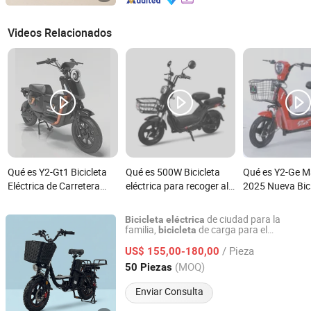
Videos Relacionados
Qué es Y2-Gt1 Bicicleta
Qué es 500W Bicicleta
Qué es Y2-Ge M
Eléctrica de Carretera
eléctrica para recoger al
2025 Nueva Bici
para Adultos de Larga
niño con 48V batería
Eléctrica de Ci
Distancia 48V 350W
12ah Alta Calid
de ciudad para la
Bicicleta
eléctrica
Motor de Cubo Trasero
Velocidades Po
familia,
de carga para el
bicicleta
Linyi Huanyu Jindong New Energy Technology Co., Ltd.
transporte con cesta delantera y
500W Tipo Inteligente
30km/H Bicicle
/ Pieza
portaequipajes trasero,
de
US$ 155,00-180,00
bicicleta
Electrónico Opcional
Eléctrica para 
entrega PRO Y120max
Shandong, China
Desde 2025
(MOQ)
50 Piezas
800W Potencia del Motor
Enviar Consulta