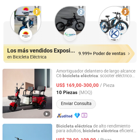
Los más vendidos Expositores
9.999+ Poder de ventas
en Bicicleta Eléctrica
Amortiguador delantero de largo alcance
C6
: scooter eléctrico
bicicleta
eléctrica
Linyi Huanyu Jindong New Energy Technology Co., Ltd.
de resistencia
/ Pieza
US$ 169,00-300,00
Shandong, China
Desde 2025
(MOQ)
10 Piezas
Enviar Consulta
de alto rendimiento
Bicicleta
eléctrica
para adultos,
eficiente
bicicleta
eléctrica
Linyi Huanyu Jindong New Energy Technology Co., Ltd.
para la ciudad,
bicicleta
eléctrica
/ Pieza
conveniente
US$ 79,00-109,00