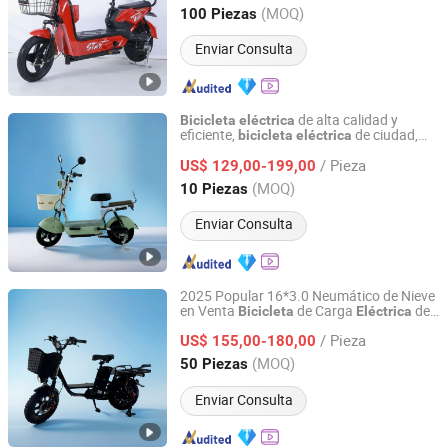
Shandong, China
Desde 2025
(MOQ)
100 Piezas
Enviar Consulta
de alta calidad y
Bicicleta
eléctrica
eficiente,
de ciudad,
bicicleta
eléctrica
Linyi Huanyu Jindong New Energy Technology Co., Ltd.
conveniente
bicicleta
eléctrica
/ Pieza
US$ 129,00-199,00
Shandong, China
Desde 2025
(MOQ)
10 Piezas
Enviar Consulta
2025 Popular 16*3.0 Neumático de Nieve
en Venta
de Carga
de
Bicicleta
Eléctrica
Linyi Huanyu Jindong New Energy Technology Co., Ltd.
Ciudad 800W Motor Potente
/ Pieza
US$ 155,00-180,00
Shandong, China
Desde 2025
(MOQ)
50 Piezas
Enviar Consulta