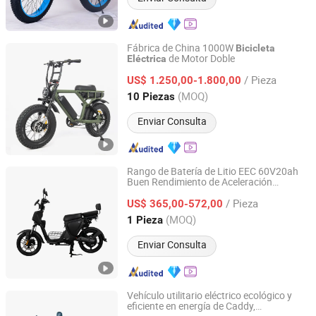
Fábrica de China 1000W
Bicicleta
de Motor Doble
Eléctrica
Jinhua Otmar Technology Co., Ltd.
/ Pieza
US$ 1.250,00-1.800,00
Zhejiang, China
Desde 2022
(MOQ)
10 Piezas
Enviar Consulta
Rango de Batería de Litio EEC 60V20ah
Buen Rendimiento de Aceleración
Zhidian Power Technology(Taizhou) Co., Ltd
Motocicleta 60km
Bicicleta
Eléctrica
/ Pieza
US$ 365,00-572,00
Zhejiang, China
Desde 2025
(MOQ)
1 Pieza
Enviar Consulta
Vehículo utilitario eléctrico ecológico y
eficiente en energía de Caddy,
Shandong Minibus New Energy Technology Co., Ltd.