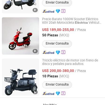
Enviar Consulta
Precio Barato 1000W Scooter Eléctrico
60V 20ah Motocicleta
Vehículo
Eléctrica
Linyi Huanyu Jindong New Energy Technology Co., Ltd.
Eléctrico de Dos Ruedas Scooter Eléctrico
/ Pieza
US$ 189,00-255,00
Bicicleta
Eléctrica
Shandong, China
Desde 2025
(MOQ)
50 Piezas
Enviar Consulta
Triciclo eléctrico de motor con freno de
disco y pedales para adultos
Linyi Huanyu Jindong New Energy Technology Co., Ltd.
/ Pieza
US$ 200,00-380,00
Shandong, China
Desde 2025
(MOQ)
10 Piezas
Enviar Consulta