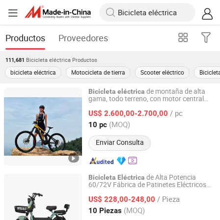
Productos
Proveedores
Bicicleta eléctrica
Productos
111,681
bicicleta eléctrica
Motocicleta de tierra
Scooter eléctrico
Biciclet
de montaña de alta
Bicicleta
eléctrica
gama, todo terreno, con motor central
Jinhua Leichten Electric Technology Co., Ltd.
para descenso, de larga distancia, cuadro
/ pc
de fibra de carbono
US$ 2.600,00-2.700,00
Zhejiang, China
Desde 2021
(MOQ)
10 pc
Enviar Consulta
de Alta Potencia
Bicicleta
Eléctrica
60/72V Fábrica de Patinetes Eléctricos
Tianjin Baishan Electric Bicycle Co. Ltd
Bicicleta
Eléctrica
Bicicleta
Eléctrica
/ Pieza
Ciclo Eléctrico
US$ 228,00-248,00
Tianjin, China
Desde 2023
(MOQ)
10 Piezas