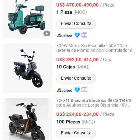
transportando equipo
bicicleta
eléctrica
/ Pieza
US$ 470,00-490,00
Shandong, China
Desde 2025
(MOQ)
1 Pieza
Enviar Consulta
500W Motor Sin Escobillas 60V 20ah
Batería de Plomo Ácido 9 Controlador de
Shenzhen Gravity Technology Co., Ltd.
Tubo 60V 3A Cargador Inteligente
/ Caja
35kmph
para
US$ 392,00-414,00
Bicicleta
Eléctrica
Conducción Diaria en Ciudad
Guangdong, China
Desde 2021
(MOQ)
10 Cajas
Enviar Consulta
Y2-Gt1
de Carretera
Bicicleta
Eléctrica
para Adultos de Larga Distancia 48V
Linyi Youyuan Vehicle Industry Co., Ltd.
350W Motor de Cubo Trasero 500W Tipo
/ Pieza
Inteligente Electrónico Opcional 800W
US$ 224,00-234,00
Potencia del Motor
Shandong, China
Desde 2025
(MOQ)
100 Piezas
Enviar Consulta