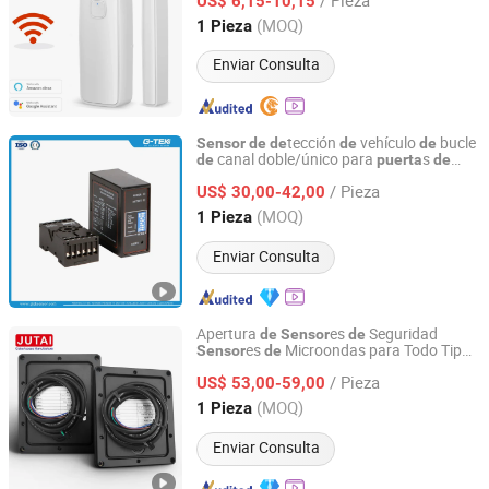
US$ 6,15-10,15
Guangdong, China
Desde 2018
(MOQ)
1 Pieza
Enviar Consulta
tección
vehículo
bucle
Sensor
de
de
de
de
canal doble/único para
s
de
puerta
de
TIANJIN G-TEK SENSOR TECHNOLOGY CO., LTD
tejido
elevación vertical Y sistema
de
de
/ Pieza
estacionamiento
US$ 30,00-42,00
Tianjin, China
Desde 2021
(MOQ)
1 Pieza
Enviar Consulta
Apertura
es
Seguridad
de
Sensor
de
es
Microondas para Todo Tipo
Sensor
de
Shenzhen Jutai Comm Co., Ltd.
s Automáticas
de
Puerta
/ Pieza
US$ 53,00-59,00
Guangdong, China
Desde 2021
(MOQ)
1 Pieza
Enviar Consulta