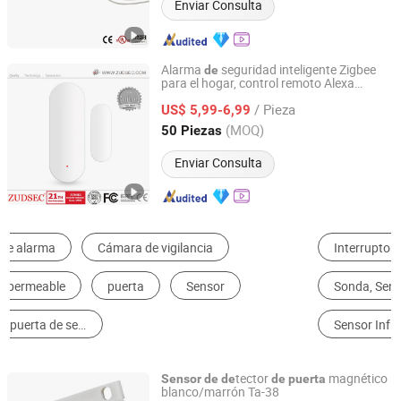
Enviar Consulta
Alarma
seguridad inteligente Zigbee
de
para el hogar, control remoto Alexa
Zuden Technology (HK) Co., Limited
Google,
magnético inalámbrico
sensor
/ Pieza
para
s y ventanas Tuya WiFi
US$ 5,99-6,99
puerta
Guangdong, China
Desde 2006
(MOQ)
50 Piezas
Enviar Consulta
Interruptor de Sensor
Sensor Fotoeléctrico
Sonda, Sensor
Accesorios de Alarma y Sistema de Seguridad
Sensor Infrarrojo
Alarma
tector
magnético
Sensor
de
de
de
puerta
blanco/marrón Ta-38
Shenzhen Taian Electronics Co., Ltd.