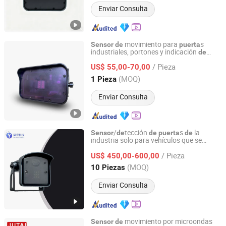
Enviar Consulta
movimiento para
s
Sensor
de
puerta
industriales, portones y indicación
de
Shenzhen Jutai Comm Co., Ltd.
advertencia
/ Pieza
US$ 55,00-70,00
Guangdong, China
Desde 2021
(MOQ)
1 Pieza
Enviar Consulta
/
tección
s
la
Sensor
de
de
puerta
de
industria solo para vehículos que se
Tianjin Yiyi Technology Co., Ltd.
mueven hacia el
sensor
/ Pieza
US$ 450,00-600,00
Tianjin, China
Desde 2024
(MOQ)
10 Piezas
Enviar Consulta
movimiento por microondas
Sensor
de