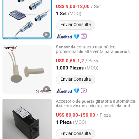
automáticas
/ Set
US$ 9,00-12,00
Tianjin, China
Desde 2021
(MOQ)
1 Set
Enviar Consulta
contacto magnético
Sensor
de
profesional
alta venta para
s
de
puerta
Ningbo Sentek Electronics Co., Ltd.
/ Pieza
US$ 0,65-1,2
Zhejiang, China
Desde 2010
(MOQ)
1.000 Piezas
Enviar Consulta
Accesorio
giratoria automática,
de
puerta
tector
movimiento, sonda
anti-
de
de
de
Atmaker (Qingdao) Automatic Door Co., Ltd.
colisión,
seguridad infrarrojo
sensor
de
/ Pieza
US$ 80,00-150,00
Shandong, China
Desde 2025
(MOQ)
1 Pieza
Enviar Consulta