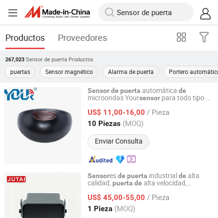
Productos
Proveedores
Sensor de puerta
Productos
267,023
puertas
Sensor magnético
Alarma de puerta
Portero automátic
automática
Sensor
de
puerta
de
microondas Your
para todo tipo
sensor
de
Ningbo Yoursensor Electronic Technology Co., Ltd.
s - Suministro directo
fábrica
puerta
de
/ Pieza
US$ 11,00-16,00
Zhejiang, China
Desde 2024
(MOQ)
10 Piezas
Enviar Consulta
es
industrial
alta
Sensor
de
puerta
de
calidad,
alta velocidad,
puerta
de
Shenzhen Jutai Comm Co., Ltd.
tector
movimiento
de
de
/ Pieza
US$ 45,00-55,00
Guangdong, China
Desde 2021
(MOQ)
1 Pieza