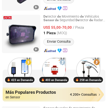
tector
Movimiento
Vehículos
De
de
de
Seguridad
tector
Radar
Sensor
de
De
de
Shenzhen Jutai Comm Co., Ltd.
Microondas para
s Industriales
de
Puerta
/ Pieza
US$ 55,00-70,00
Guangdong, China
Desde 2021
(MOQ)
1 Pieza
Enviar Consulta
423 en Demanda
403 en Demanda
258 en Demanda
Más Populares Productos
4.200+ Consultas
en Sensor