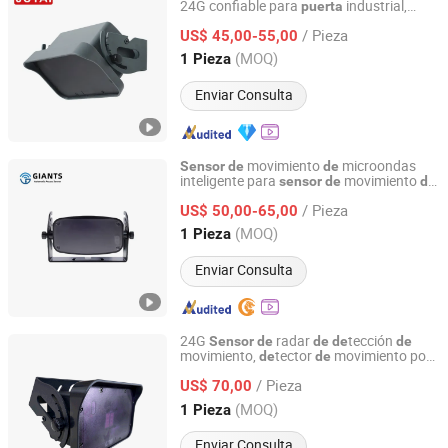
24G confiable para
industrial,
puerta
Shenzhen Jutai Comm Co., Ltd.
radar para
industrial
sensor
de
puerta
/ Pieza
US$ 45,00-55,00
Guangdong, China
Desde 2021
(MOQ)
1 Pieza
Enviar Consulta
movimiento
microondas
Sensor
de
de
inteligente para
movimiento
sensor
de
de
Shenzhen Giants Sensor Technology Co., Ltd.
slizante automática industrial y
puerta
de
/ Pieza
garaje
US$ 50,00-65,00
de
Guangdong, China
Desde 2023
(MOQ)
1 Pieza
Enviar Consulta
24G
radar
tección
Sensor
de
de
de
de
movimiento,
tector
movimiento por
de
de
Shenzhen Jutai Comm Co., Ltd.
microondas para
industrial
puerta
/ Pieza
US$ 70,00
Guangdong, China
Desde 2021
(MOQ)
1 Pieza
Enviar Consulta