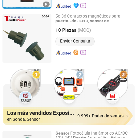
5c-36 Contactos magnéticos para
s
acero,
puerta
de
sensor
de
Techcrepower Technologies Limited
interruptor/
alarma magnética
sensor
de
(MOQ)
10 Piezas
Guangdong, China
Desde 2013
Enviar Consulta
Los más vendidos Expositores
9.999+ Poder de ventas
en Sonda, Sensor
Fotocélula Inalámbrico AC/DC
Sensor
12V-24V
Automática Exterior
Puerta