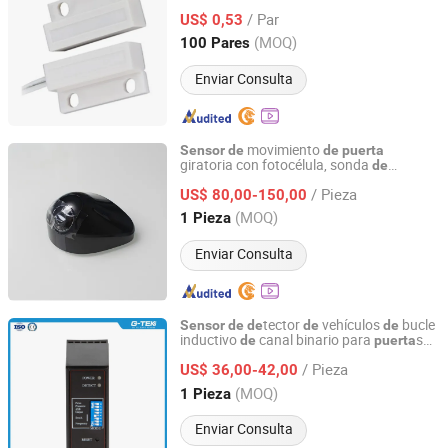
/ Par
US$ 0,53
Guangdong, China
Desde 2010
(MOQ)
100 Pares
Enviar Consulta
movimiento
Sensor
de
de
puerta
giratoria con fotocélula, sonda
de
Atmaker (Qingdao) Automatic Door Co., Ltd.
seguridad anti-colisión para
puerta
/ Pieza
automática rotativa
US$ 80,00-150,00
Shandong, China
Desde 2025
(MOQ)
1 Pieza
Enviar Consulta
tector
vehículos
bucle
Sensor
de
de
de
de
inductivo
canal binario para
s
de
puerta
TIANJIN G-TEK SENSOR TECHNOLOGY CO., LTD
velocidad
PVC y sistema
de
de
de
/ Pieza
estacionamiento
US$ 36,00-42,00
Tianjin, China
Desde 2021
(MOQ)
1 Pieza
Enviar Consulta