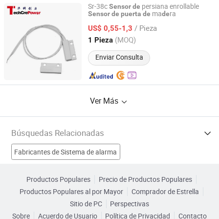
Sr-38c
persiana enrollable
Sensor
de
ma
ra
Sensor
de
puerta
de
de
Techcrepower Technologies Limited
/ Pieza
US$ 0,55-1,3
Guangdong, China
Desde 2013
(MOQ)
1 Pieza
Enviar Consulta
Ver Más
Búsquedas Relacionadas
Fabricantes de Sistema de alarma
Fabricantes de Cámara de vigilancia
Productos Populares
Precio de Productos Populares
Productos Populares al por Mayor
Comprador de Estrella
Fabricantes de Sensor impermeable
Fabricantes de puerta
Sitio de PC
Perspectivas
Sobre
Acuerdo de Usuario
Política de Privacidad
Contacto
Sensor Fábricas
Sensor de puerta de seguridad Fábricas