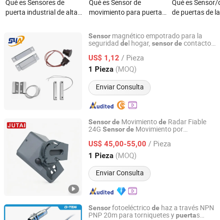
Qué es Sensores de
Qué es Sensor de
Qué es Sensor/
puerta industrial de alta
movimiento para puertas
de puertas de la
calidad, puerta de alta
industriales, portones y
solo para vehíc
velocidad, detector de
indicación de advertencia
se mueven hacia
magnético empotrado para la
Sensor
movimiento
sensor
seguridad
l hogar,
contacto
de
sensor
de
S4A Industrial Co., Limited
magnético para
persiana
puerta
de
/ Pieza
US$ 1,12
Guangdong, China
Desde 2018
(MOQ)
1 Pieza
Enviar Consulta
Movimiento
Radar Fiable
Sensor
de
de
24G
Movimiento por
Sensor
de
Shenzhen Jutai Comm Co., Ltd.
Microondas
Sensor
de
Puerta
/ Pieza
Automática Radar
US$ 45,00-55,00
Guangdong, China
Desde 2021
(MOQ)
1 Pieza
Enviar Consulta
fotoeléctrico
haz a través NPN
Sensor
de
PNP 20m para torniquetes y
s
puerta
TIANJIN G-TEK SENSOR TECHNOLOGY CO., LTD