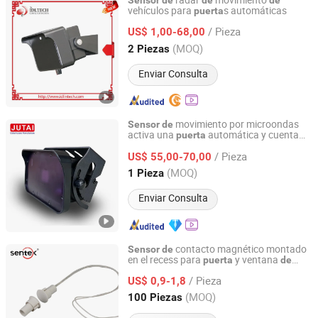
radar
movimiento
Sensor
de
de
de
vehículos para
s automáticas
puerta
IDeal Intelligent Technology Co., Ltd.
/ Pieza
US$ 1,00-68,00
Guangdong, China
Desde 2014
(MOQ)
2 Piezas
Enviar Consulta
movimiento por microondas
Sensor
de
activa una
automática y cuenta
puerta
Shenzhen Jutai Comm Co., Ltd.
con presencia humana
/ Pieza
US$ 55,00-70,00
Guangdong, China
Desde 2021
(MOQ)
1 Pieza
Enviar Consulta
contacto magnético montado
Sensor
de
en el recess para
y ventana
puerta
de
Ningbo Sentek Electronics Co., Ltd.
ma
ra Br-1021
de
/ Pieza
US$ 0,9-1,8
Zhejiang, China
Desde 2010
(MOQ)
100 Piezas