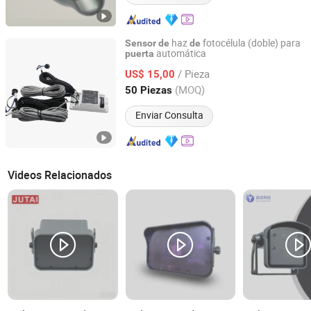
haz
fotocélula (doble) para
Sensor
de
de
automática
puerta
Jiangsu Deper Door Control Technology Co., Ltd.
/ Pieza
US$ 15,00
Jiangsu, China
Desde 2015
(MOQ)
50 Piezas
Enviar Consulta
Videos Relacionados