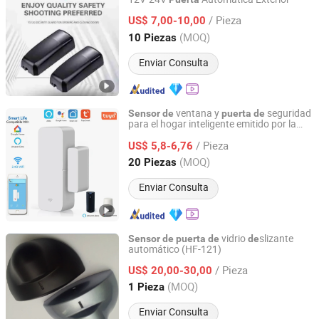
Ningbo Yoursensor Electronic Technology Co., Ltd.
/ Pieza
US$ 7,00-10,00
Zhejiang, China
Desde 2024
(MOQ)
10 Piezas
Enviar Consulta
ventana y
seguridad
Sensor
de
puerta
de
para el hogar inteligente emitido por la
Yueqing Winston Electric Co., Ltd.
fábrica, alarma conectada por Bluetooth,
/ Pieza
notificaciones a través
la aplicación
US$ 5,8-6,76
de
Tuya
Zhejiang, China
Desde 2011
(MOQ)
20 Piezas
Enviar Consulta
vidrio
slizante
Sensor
de
puerta
de
de
automático (HF-121)
Shenzhen Hongfa Automatic Door Co., Ltd.
/ Pieza
US$ 20,00-30,00
Guangdong, China
Desde 2014
(MOQ)
1 Pieza
Enviar Consulta