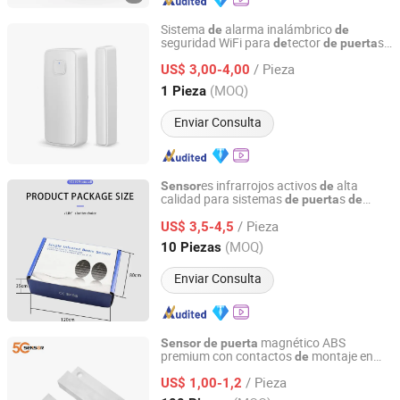
Sistema
alarma inalámbrico
de
de
seguridad WiFi para
tector
s
de
de
puerta
Hefei Minco Heating Cable Co., Ltd.
y ventanas
/ Pieza
US$ 3,00-4,00
Anhui, China
Desde 2023
(MOQ)
1 Pieza
Enviar Consulta
es infrarrojos activos
alta
Sensor
de
calidad para sistemas
s
de
puerta
de
Ningbo Yoursensor Electronic Technology Co., Ltd.
garaje
/ Pieza
US$ 3,5-4,5
Zhejiang, China
Desde 2024
(MOQ)
10 Piezas
Enviar Consulta
magnético ABS
Sensor
de
puerta
premium con contactos
montaje en
de
Shenzhen E-5continents Co., Ltd.
superficie
/ Pieza
US$ 1,00-1,2