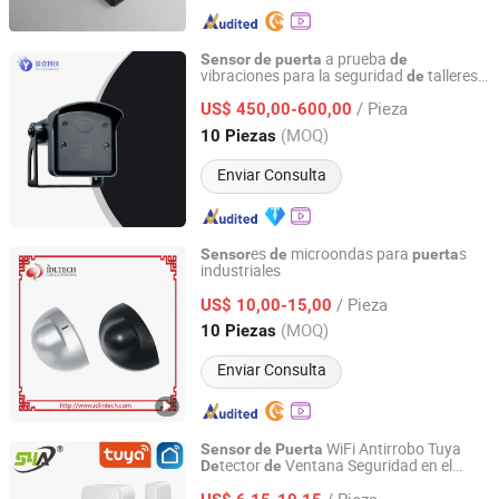
a prueba
Sensor
de
puerta
de
vibraciones para la seguridad
talleres
de
Tianjin Yiyi Technology Co., Ltd.
maquinaria pesada
de
/ Pieza
US$ 450,00-600,00
Tianjin, China
Desde 2024
(MOQ)
10 Piezas
Enviar Consulta
es
microondas para
s
Sensor
de
puerta
industriales
IDeal Intelligent Technology Co., Ltd.
/ Pieza
US$ 10,00-15,00
Guangdong, China
Desde 2014
(MOQ)
10 Piezas
Enviar Consulta
WiFi Antirrobo Tuya
Sensor
de
Puerta
tector
Ventana Seguridad en el
De
de
S4A Industrial Co., Limited
Hogar
/ Pieza