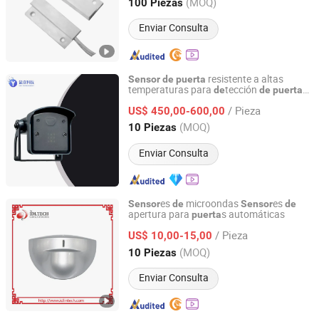
Guangdong, China
Desde 2017
(MOQ)
100 Piezas
Enviar Consulta
resistente a altas
Sensor
de
puerta
temperaturas para
tección
s
de
de
puerta
Tianjin Yiyi Technology Co., Ltd.
fábrica
caucho
de
de
/ Pieza
US$ 450,00-600,00
Tianjin, China
Desde 2024
(MOQ)
10 Piezas
Enviar Consulta
es
microondas
es
Sensor
de
Sensor
de
apertura para
s automáticas
puerta
IDeal Intelligent Technology Co., Ltd.
/ Pieza
US$ 10,00-15,00
Guangdong, China
Desde 2014
(MOQ)
10 Piezas
Enviar Consulta