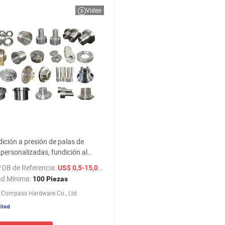
Video
ición a presión de palas de
 personalizadas, fundición al
e aluminio resistente a la
FOB de Referencia:
/ Pieza
US$ 0,5-15,00
ón para carcasas de equipos de
ad Mínima:
100 Piezas
recio
 Compass Hardware Co., Ltd.