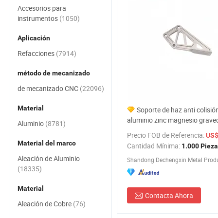
Accesorios para
instrumentos
(1050)
Aplicación
Refacciones
(7914)
método de mecanizado
de mecanizado CNC
(22096)
Material
Soporte de haz anti colisió
aluminio zinc magnesio graved
Aluminio
(8781)
arena de hierro acero moldea
Precio FOB de Referencia:
US$ 
presión 16949 No frío product
Material del marco
Cantidad Mínima:
1.000 Piez
fundición a presión personali
Aleación de Aluminio
Shandong Dechengxin Metal Produc
(18335)
Material
Contacta Ahora
Aleación de Cobre
(76)