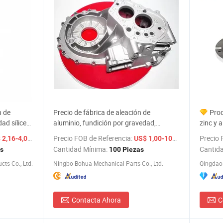
n de
Precio de fábrica de aleación de
Prod
ad sílice
aluminio, fundición por gravedad,
zinc y 
do a
fundición a presión, mecanizado CNC,
repuest
/ Pieza
Precio FOB de Referencia:
/ Pieza
Precio 
2,16-4,00
US$ 1,00-100,00
os de
granallado, pruebas de rayos X de
piezas 
Cantidad Mínima:
Cantid
as
100 Piezas
zados T6
aluminio
ts Co., Ltd.
Ningbo Bohua Mechanical Parts Co., Ltd.
Contacta Ahora
C