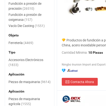
Fundición a presión de
precisión
(26510)
Fundición a presión de
oxigenasa
(157)
Vacío Die Casting
(1551)
Objeto
Productos de fundición a p
Ferretería
(4469)
China, acero inoxidable perso
anodizado, fundición de alumi
Cantidad Mínima:
Tipo
10 Piezas
Accesorios Electrónicos
(1833)
Ningbo Inunion Import and Export C
Aplicación
Piezas de maquinaria
(9614)
Contacta Ahora
Aplicación
Piezas de maquinaria
agrícola
(1555)