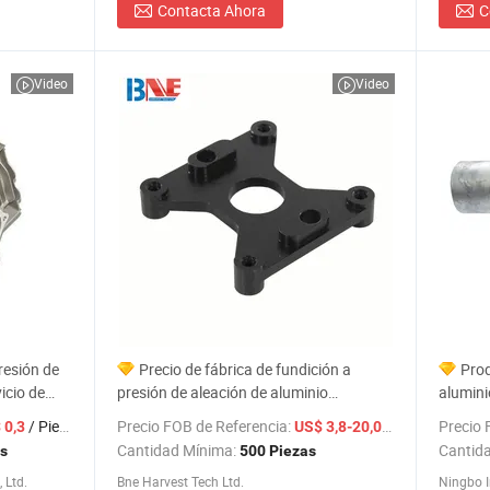
Contacta Ahora
C
Video
Video
resión de
Precio de fábrica de fundición a
Prod
vicio de
presión de aleación de aluminio
alumini
referencia
personalizada con recubrimiento en
/ Pieza
Precio FOB de Referencia:
/ Pieza
Precio 
 0,3
US$ 3,8-20,00
polvo negro
Cantidad Mínima:
Cantid
as
500 Piezas
 Ltd.
Bne Harvest Tech Ltd.
Ningbo I