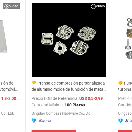
Video
Video
esión de
Prensa de compresión personalizada
Fund
automóviles
de aluminio molde de fundición de metal
turbina
NC,
moldes de cemento precio para la
vacío d
/ Pieza
Precio FOB de Referencia:
/ Pieza
Precio 
 1,8-3,00
US$ 0,5-2,99
piezas de
carcasa del motor de motocicleta
vibraci
Cantidad Mínima:
Cantid
100 Piezas
ación
audio p
Co., Ltd.
Qingdao Compass Hardware Co., Ltd.
Qingdao