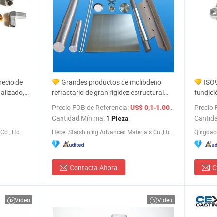
recio de
Grandes productos de molibdeno
ISO
nalizado,
refractario de gran rigidez estructural
fundici
nio
para accesorios de moldes de fundición
certif
Precio FOB de Referencia:
/ Pieza
Precio 
US$ 0,1-1.000,00
a presión
piezas 
Cantidad Mínima:
Cantid
1 Pieza
de moto
o., Ltd.
Hebei Starshining Advanced Materials Co.,Ltd.
Contacta Ahora
C
Video
Video