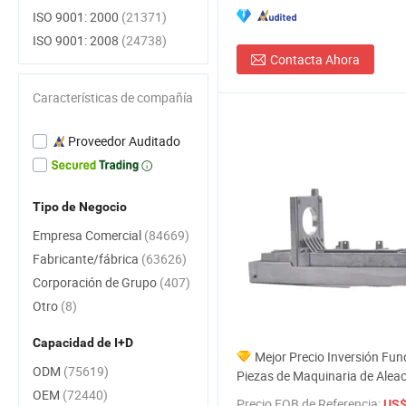
ISO 9001: 2000
(21371)
ISO 9001: 2008
(24738)
Contacta Ahora
Características de compañía
Proveedor Auditado
Tipo de Negocio
Empresa Comercial
(84669)
Fabricante/fábrica
(63626)
Corporación de Grupo
(407)
Otro
(8)
Capacidad de I+D
Mejor Precio Inversión Fun
ODM
(75619)
Piezas de Maquinaria de Aleac
OEM
(72440)
Aluminio Fundición a Presión 
Precio FOB de Referencia:
US$ 