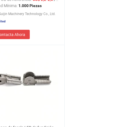
cción productos de fundición de
ad Mínima:
1.000 Piezas
n de aluminio
uijin Machinery Technology Co., Ltd.
ontacta Ahora