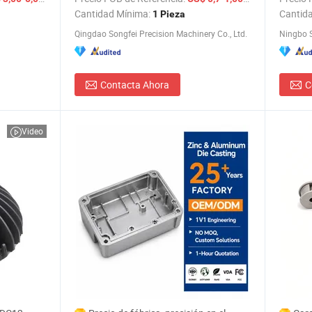
constru
Cantidad Mínima:
Cantid
1 Pieza
aleació
Qingdao Songfei Precision Machinery Co., Ltd.
Ningbo S
Contacta Ahora
C
Video