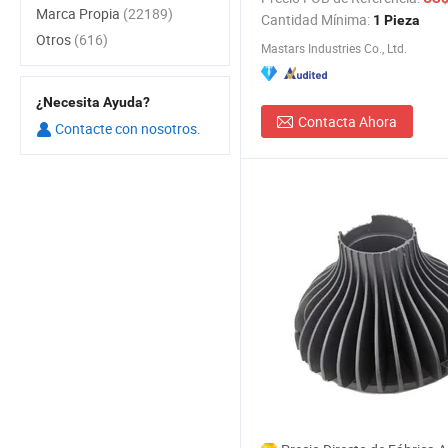
de Alta Calidad por Mayor
Marca Propia
(22189)
Cantidad Mínima:
1 Pieza
Otros
(616)
Mastars Industries Co., Ltd.
¿Necesita Ayuda?
Contacta Ahora
Contacte con nosotros.