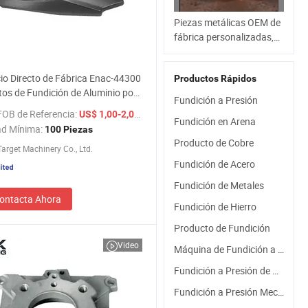
Piezas metálicas OEM de
fábrica personalizadas,
precio de productos de
fundición a presión de
io Directo de Fábrica Enac-44300
Productos Rápidos
aluminio
os de Fundición de Aluminio por
Fundición a Presión
ón para la Industria de la
FOB de Referencia:
/ Pieza
US$ 1,00-2,00
ca
Fundición en Arena
ad Mínima:
100 Piezas
Producto de Cobre
arget Machinery Co., Ltd.
Fundición de Acero
Fundición de Metales
ontacta Ahora
Fundición de Hierro
Producto de Fundición
Video
Máquina de Fundición a Presión
Fundición a Presión de Metal
Fundición a Presión Mecanizado