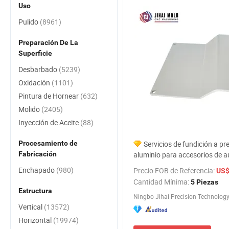
Uso
Pulido
(8961)
Preparación De La
Superficie
Desbarbado
(5239)
Oxidación
(1101)
Pintura de Hornear
(632)
Molido
(2405)
Inyección de Aceite
(88)
Procesamiento de
Servicios de fundición a pr
Fabricación
aluminio para accesorios de 
y motocicletas, mecanizado C
Enchapado
(980)
Precio FOB de Referencia:
US$
válvulas de aluminio fundido, 
Cantidad Mínima:
5 Piezas
metal de zinc, producto de ale
Estructura
Ningbo Jihai Precision Technology 
Vertical
(13572)
Horizontal
(19974)