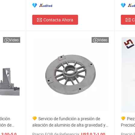
Contacta Ahora
C
Video
Video
dición
Servicio de fundición a presión de
Piez
ión de
aleación de aluminio de alta gravedad y
Precis
Servicios
alta presión a precio más bajo
hardwar
/ Pieza
Precio FOB de Referencia:
/ Pieza
Precio 
3,00-5,00
US$ 0,7-1,00