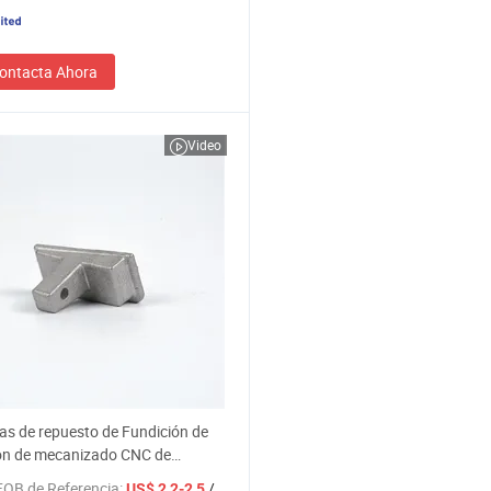
ontacta Ahora
Video
as de repuesto de Fundición de
ión de mecanizado CNC de
e de los materiales de
FOB de Referencia:
/ Pieza
US$ 2,2-2,5