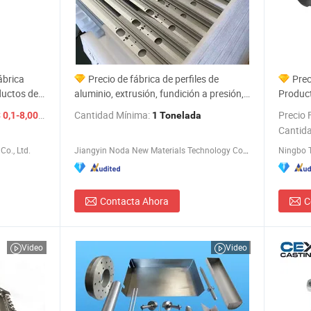
ábrica
Precio de fábrica de perfiles de
Prec
ductos de
aluminio, extrusión, fundición a presión,
Product
o
productos de aluminio personalizados y
Inyecci
/ Pieza
Cantidad Mínima:
Precio 
 0,1-8,00
1 Tonelada
personalizados
Robóti
Cantid
o., Ltd.
Jiangyin Noda New Materials Technology Co., Ltd.
Ningbo T
Contacta Ahora
C
Video
Video