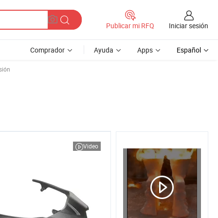
Iniciar sesión
Publicar mi RFQ
Comprador
Ayuda
Apps
Español
sión
Video