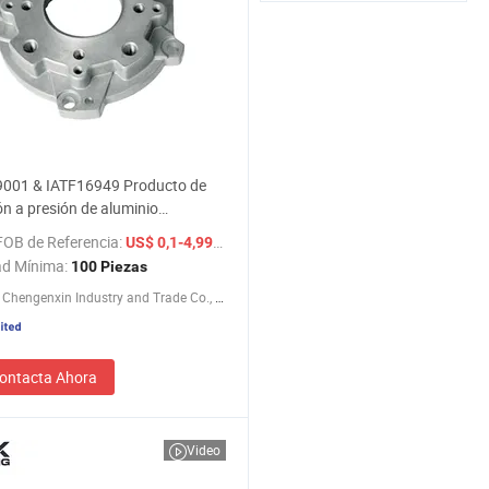
9001 & IATF16949 Producto de
ón a presión de aluminio
icado con mecanizado OEM para
FOB de Referencia:
/ Pieza
US$ 0,1-4,99
de máquina, piezas de repuesto
ad Mínima:
100 Piezas
cicleta, piezas automotrices
Qingdao Chengenxin Industry and Trade Co., Ltd.
ontacta Ahora
Video