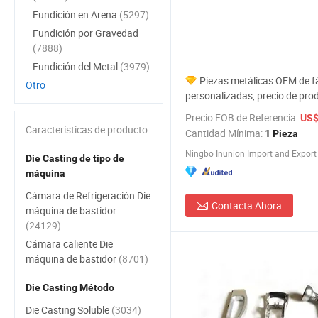
Fundición en Arena
(5297)
Fundición por Gravedad
(7888)
Fundición del Metal
(3979)
Piezas metálicas OEM de f
Otro
personalizadas, precio de pro
fundición a presión de alumini
Precio FOB de Referencia:
US$
Características de producto
Cantidad Mínima:
1 Pieza
Ningbo Inunion Import and Export C
Die Casting de tipo de
máquina
Cámara de Refrigeración Die
Contacta Ahora
máquina de bastidor
(24129)
Cámara caliente Die
máquina de bastidor
(8701)
Die Casting Método
Die Casting Soluble
(3034)