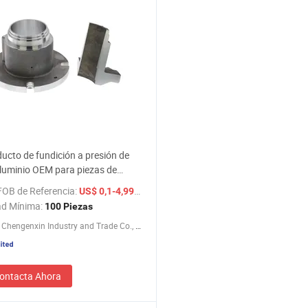
ucto de fundición a presión de
aluminio OEM para piezas de
o de motocicletas de precisión y
FOB de Referencia:
/ Pieza
US$ 0,1-4,99
automotrices
ad Mínima:
100 Piezas
Qingdao Chengenxin Industry and Trade Co., Ltd.
ontacta Ahora