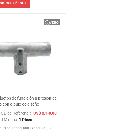
ontacta Ahora
Video
uctos de fundición a presión de
o con dibujo de diseño
FOB de Referencia:
/ Pieza
US$ 0,1-8,00
ad Mínima:
1 Pieza
nunion Import and Export Co., Ltd.