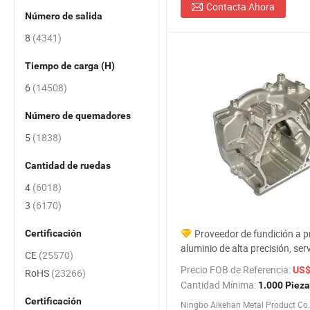
Contacta Ahora
Número de salida
8
(4341)
Tiempo de carga (H)
6
(14508)
Número de quemadores
5
(1838)
Cantidad de ruedas
4
(6018)
3
(6170)
Proveedor de fundición a p
Certificación
aluminio de alta precisión, ser
CE
(25570)
fundición a presión, precio de 
Precio FOB de Referencia:
US$
RoHS
(23266)
FOB
Cantidad Mínima:
1.000 Piez
Certificación
Ningbo Aikehan Metal Product Co.,