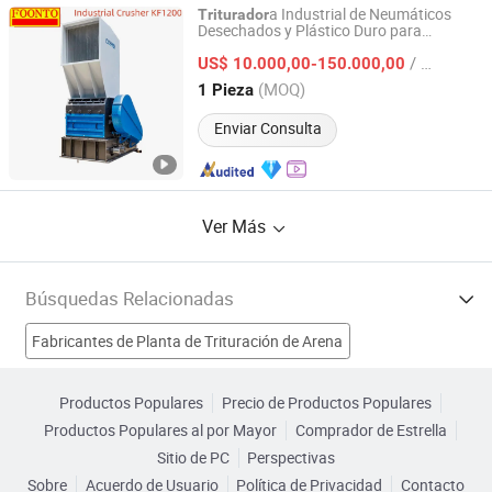
a Industrial de Neumáticos
Triturador
Desechados y Plástico Duro para
Kuantu Machinery Technology (Foshan) Co., Ltd
Reciclaje de Cobre, Caucho, Cable de PVC
/ Pieza
y Vidrio
US$ 10.000,00-150.000,00
Guangdong, China
Desde 2026
(MOQ)
1 Pieza
Enviar Consulta
Ver Más
Búsquedas Relacionadas
Fabricantes de Planta de Trituración de Arena
Fabricantes de Trituradora de rodillos
Fabricantes de simón
Productos Populares
Precio de Productos Populares
Productos Populares al por Mayor
Comprador de Estrella
Fabricantes de Equipo de minería
Sitio de PC
Perspectivas
Sobre
Acuerdo de Usuario
Política de Privacidad
Contacto
máquina de minería Fábricas