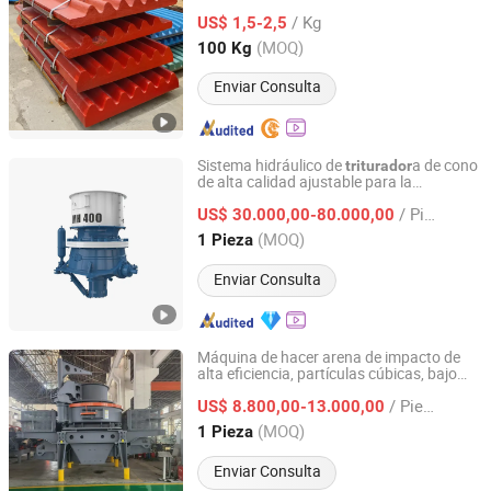
/ Kg
US$ 1,5-2,5
Henan, China
Desde 2024
(MOQ)
100 Kg
Enviar Consulta
Sistema hidráulico de
a de cono
triturador
de alta calidad ajustable para la
Beijing Haichuang Unite Technology Co., Ltd.
producción de agregados
/ Pieza
US$ 30.000,00-80.000,00
Beijing, China
Desde 2026
(MOQ)
1 Pieza
Enviar Consulta
Máquina de hacer arena de impacto de
alta eficiencia, partículas cúbicas, bajo
Zhengzhou Juding Environmental Protection Equipment
ruido, verde y de fácil mantenimiento,
Co., Ltd
/ Pieza
a de eje vertical
US$ 8.800,00-13.000,00
triturador
(MOQ)
1 Pieza
Henan, China
Desde 2025
Enviar Consulta