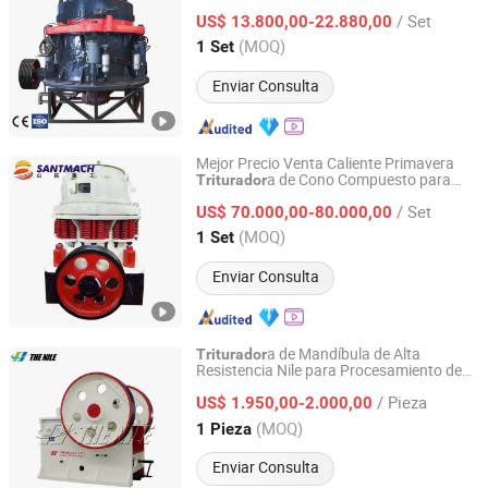
Cono Yeso Grava Agregado Precio de
/ Set
a de Cono
US$ 13.800,00-22.880,00
Triturador
Henan, China
Desde 2024
(MOQ)
1 Set
Enviar Consulta
Mejor Precio Venta Caliente Primavera
a de Cono Compuesto para
Triturador
Henan Santmach Machinery Equipment Co Ltd
Roca Dura Basalto Guijarro Mármol
/ Set
Granito Piedra Oro Hierro Minerales
US$ 70.000,00-80.000,00
Henan, China
Desde 2024
(MOQ)
1 Set
Enviar Consulta
a de Mandíbula de Alta
Triturador
Resistencia Nile para Procesamiento de
The Nile Machinery Co., Ltd.
Rocas de Dureza Media
/ Pieza
US$ 1.950,00-2.000,00
Henan, China
Desde 2025
(MOQ)
1 Pieza
Enviar Consulta