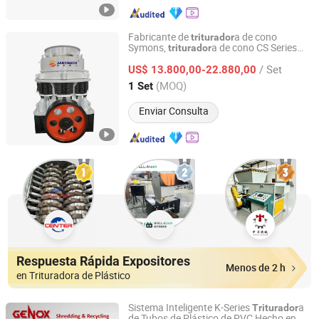
Fabricante de
a de cono
triturador
Symons,
a de cono CS Series
triturador
Henan Santmach Machinery Equipment Co Ltd
con motor diésel,
a secundaria
triturador
/ Set
para minería
US$ 13.800,00-22.880,00
Henan, China
Desde 2024
(MOQ)
1 Set
Enviar Consulta
Respuesta Rápida Expositores
Menos de 2 h
en Trituradora de Plástico
Sistema Inteligente K-Series
a
Triturador
de Tubos de Plástico de PVC Hecho en