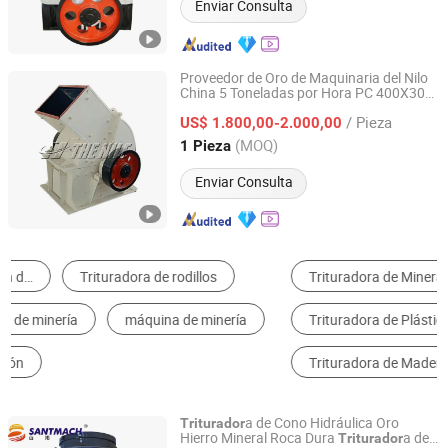
Enviar Consulta
Proveedor de Oro de Maquinaria del Nilo
China 5 Toneladas por Hora PC 400X300
The Nile Machinery Co., Ltd.
a de Martillo de Oro de Roca
Triturador
/ Pieza
Máquina de Molino de Martillo Molino de
US$ 1.800,00-2.000,00
Martillo
a de Mineral de Oro
Triturador
Henan, China
Desde 2025
(MOQ)
1 Pieza
Enviar Consulta
Trituradora de Mineral
Piezas de Maquinaria de Minería
Trituradora de Plástico
Rompe mandíbulas
Trituradora de Madera
Trituradora de cono
a de Cono Hidráulica Oro
Triturador
Hierro Mineral Roca Dura
a de
Triturador
Henan Santmach Machinery Equipment Co Ltd