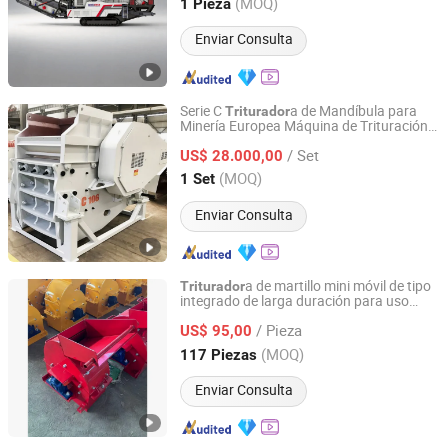
Shanghai, China
Desde 2026
(MOQ)
1 Pieza
Enviar Consulta
Serie C
a de Mandíbula para
Triturador
Minería Europea Máquina de Trituración
Henan Shanky Machinery Co., Ltd.
de Piedra
/ Set
US$ 28.000,00
Henan, China
Desde 2022
(MOQ)
1 Set
Enviar Consulta
a de martillo mini móvil de tipo
Triturador
integrado de larga duración para uso
Hebei Xiongandetar Import and Export Trade Co., Ltd.
comercial en residuos de construcción
/ Pieza
US$ 95,00
Hebei, China
Desde 2026
(MOQ)
117 Piezas
Enviar Consulta