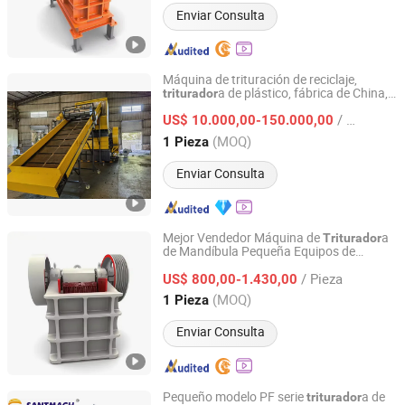
Enviar Consulta
Máquina de trituración de reciclaje,
a de plástico, fábrica de China,
triturador
Kuantu Machinery Technology (Foshan) Co., Ltd
línea de reciclaje de barriles de plástico
/ Pieza
duro de PVC, película, botellas de PET
US$ 10.000,00-150.000,00
Guangdong, China
Desde 2026
(MOQ)
1 Pieza
Enviar Consulta
Mejor Vendedor Máquina de
a
Triturador
de Mandíbula Pequeña Equipos de
Nantong Haoshun Casting Co., Ltd
Trituración de Piedra PE150*250 5.5kw
/ Pieza
a de Mandíbula para Cantera
US$ 800,00-1.430,00
Triturador
Minería Trituración Agregados Trituración
Jiangsu, China
Desde 2024
(MOQ)
1 Pieza
Enviar Consulta
Pequeño modelo PF serie
a de
triturador