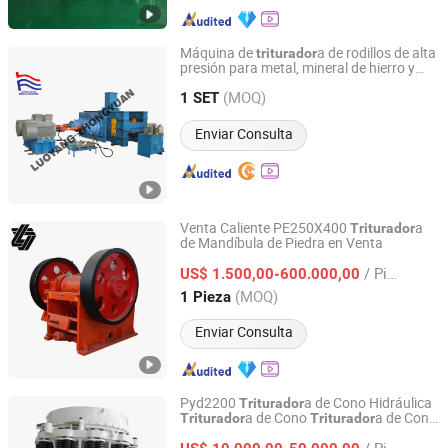
Máquina de
a de rodillos de alta
triturador
presión para metal, mineral de hierro y
Luoyang Zhongyuan Mining Machine Manufacture Co.,
concreto de gran capacidad
Ltd
(MOQ)
1 SET
Enviar Consulta
Henan, China
Desde 2024
Venta Caliente PE250X400
a
Triturador
de Mandíbula de Piedra en Venta
Jinhua Liweida Mechanical Equipment Co., Ltd.
/ Pieza
US$ 1.500,00-600.000,00
Zhejiang, China
Desde 2019
(MOQ)
1 Pieza
Enviar Consulta
Pyd2200
a de Cono Hidráulica
Triturador
a de Cono
a de Cono
Triturador
Triturador
Henan Centbro Machinery Equipment Co., Ltd.
de Resorte
a de Cono para la
Triturador
/ Pieza