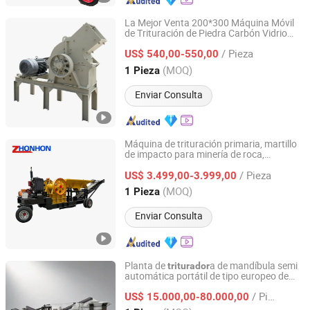
La Mejor Venta 200*300 Máquina Móvil
de Trituración de Piedra Carbón Vidrio
Shandong Qufu Taifeng Mechanical Equipment Co., Ltd.
Roca con Motor AC / Motor Diesel Precio
/ Pieza
a de Concreto Molino de
US$ 540,00-550,00
Triturador
Martillos
Shandong, China
Desde 2025
(MOQ)
1 Pieza
Enviar Consulta
Máquina de trituración primaria, martillo
de impacto para minería de roca,
Henan Zhonhon Heavy Industry Technology Co., Ltd.
molienda de piedra caliza,
a
triturador
/ Pieza
móvil de mandíbula para cantera
US$ 3.499,00-3.999,00
Henan, China
Desde 2026
(MOQ)
1 Pieza
Enviar Consulta
Planta de
a de mandíbula semi
triturador
automática portátil de tipo europeo de
Shanghai Molidora Machinery Co., Ltd.
alta producción de la serie Mtj de tipo
/ Pieza
oruga confiable
US$ 15.000,00-80.000,00