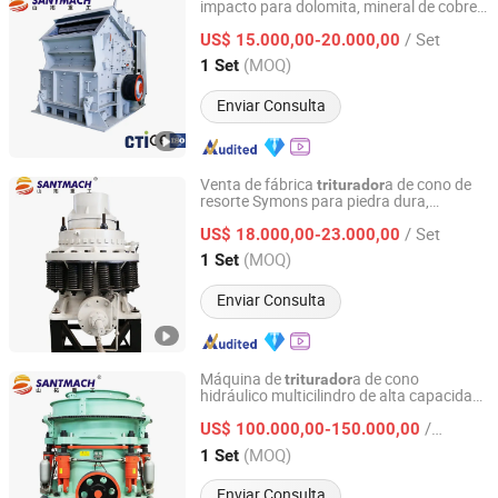
impacto para dolomita, mineral de cobre,
Henan Santmach Machinery Equipment Co Ltd
vidrio, piedra caliza, carbón, piedra dura,
/ Set
minería industrial
US$ 15.000,00-20.000,00
Henan, China
Desde 2024
(MOQ)
1 Set
Enviar Consulta
Venta de fábrica
a de cono de
triturador
resorte Symons para piedra dura,
Henan Santmach Machinery Equipment Co Ltd
guijarro, roca, grava, basalto, máquina de
/ Set
trituración de yeso
US$ 18.000,00-23.000,00
Henan, China
Desde 2024
(MOQ)
1 Set
Enviar Consulta
Máquina de
a de cono
triturador
hidráulico multicilindro de alta capacidad
Henan Santmach Machinery Equipment Co Ltd
para minería de dolomita dura, basalto,
/ Set
mármol, guijarro y piedra
US$ 100.000,00-150.000,00
Henan, China
Desde 2024
(MOQ)
1 Set
Enviar Consulta