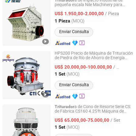
a de impacto industrial de
Triturador
pequeña escala Nile Machinery para
The Nile Machinery Co., Ltd.
procesamiento de minería y canteras de
/ Pieza
piedra concreta con componente de
US$ 1.950,00-2.000,00
motor central, equipo de
a de
triturador
Henan, China
Desde 2025
(MOQ)
1 Pieza
roca
Enviar Consulta
HPS200 Precio de Máquina de Trituración
de Piedra de Río de Ahorro de Energía
Henan Santmach Machinery Equipment Co Ltd
300tph
a de Cono Hidráulica
Triturador
/ Set
Multicilindro para Minería, Cantera,
US$ 20.000,00-100.000,00
Basalto, Mármol, Piedra
Henan, China
Desde 2024
(MOQ)
1 Set
Enviar Consulta
a de Cono de Resorte Serie CS
Triturador
de Fábrica CS160 4.25'ft Máquina de
Henan Santmach Machinery Equipment Co Ltd
Trituración para Basalto Yeso Piedra
/ Set
Dura Minería
US$ 65.000,00-75.000,00
Henan, China
Desde 2024
(MOQ)
1 Set