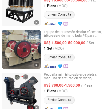
Producción de Cal Hidratada y Carbonato
US$ 10.000,00-50.000,00
de Calcio Pesado
Henan, China
Desde 2021
(MOQ)
1 Pieza
Enviar Consulta
Equipo de trituración de alta eficiencia,
a de mandíbula PE para
triturador
Shanghai Shanzhuo Mining Machinery Co., Ltd
canteras de granito y caliza
/ Set
US$ 1.500,00-50.000,00
Shanghai, China
Desde 2025
(MOQ)
1 Set
Enviar Consulta
Pequeña mini
a de piedra,
triturador
máquina de trituración de vidrio,
Gongyi Yuanhang Machinery Equipment Co., Ltd.
a móvil de roca y concreto
triturador
/ Pieza
US$ 780,00-1.500,00
Henan, China
Desde 2025
(MOQ)
1 Pieza
Enviar Consulta