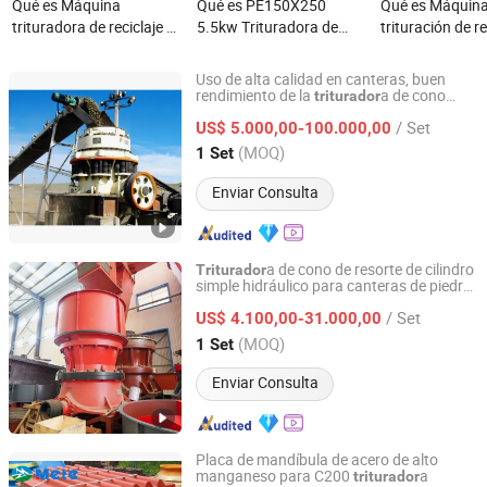
Qué es Máquina
Qué es PE150X250
Qué es Máquina
trituradora de reciclaje de
5.5kw Trituradora de
trituración de re
plástico industrial para
mandíbula de motor
trituradora de p
residuos de goma
diésel portátil pequeña
fábrica de China
Uso de alta calidad en canteras, buen
espuma, neumáticos,
para construcción de
reciclaje de barr
rendimiento de la
a de cono
triturador
Zhengzhou Jemelon Mining Machinery Co.Ltd.
compuesta de la serie CS
botellas de PE, PVC,
mineral en minería,
plástico duro d
/ Set
US$ 5.000,00-100.000,00
máquina de triturado
trituración de piedra,
película, botell
Henan, China
Desde 2025
(MOQ)
1 Set
versátil para espuma y
molino de agregados
neumáticos para línea de
Enviar Consulta
reciclaje ecológica
a de cono de resorte de cilindro
Triturador
simple hidráulico para canteras de piedra
Shandong Shangda Machinery Co., Ltd.
para minería máquina de trituración de
/ Set
canteras
US$ 4.100,00-31.000,00
Shandong, China
Desde 2018
(MOQ)
1 Set
Enviar Consulta
Placa de mandíbula de acero de alto
manganeso para C200
a
triturador
Zhengzhou Mete Mining Machinery Co., Ltd.