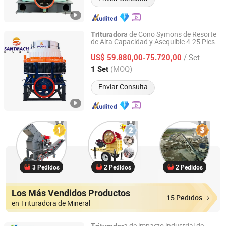
a de Cono Symons de Resorte
Triturador
de Alta Capacidad y Asequible 4.25 Pies
Henan Santmach Machinery Equipment Co Ltd
CS160 para Roca Dura Basalto Guijarro
/ Set
Granito Cuarzo Mármol Piedra
US$ 59.880,00-75.720,00
Henan, China
Desde 2024
(MOQ)
1 Set
Enviar Consulta
3 Pedidos
2 Pedidos
2 Pedidos
Los Más Vendidos Productos
15 Pedidos
en Trituradora de Mineral