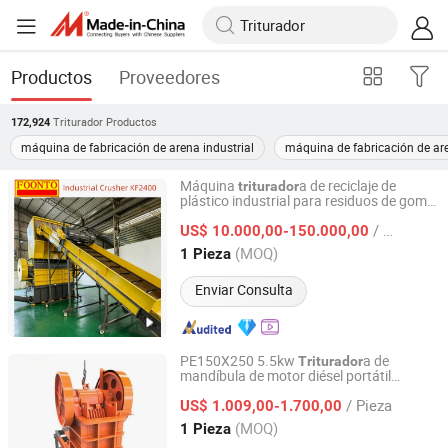
Productos
Proveedores
Triturador
Productos
172,924
máquina de fabricación de arena industrial
máquina de fabricación de are
Máquina
a de reciclaje de
triturador
plástico industrial para residuos de goma
Kuantu Machinery Technology (Foshan) Co., Ltd
espuma, neumáticos, botellas de PE, PVC,
/ Pieza
máquina de triturado versátil para
US$ 10.000,00-150.000,00
espuma y neumáticos para línea de
Guangdong, China
Desde 2026
(MOQ)
1 Pieza
reciclaje ecológica
Enviar Consulta
PE150X250 5.5kw
a de
Triturador
mandíbula de motor diésel portátil
Nantong Haoshun Casting Co., Ltd
pequeña para construcción de mineral en
/ Pieza
minería, trituración de piedra, molino de
US$ 1.009,00-1.700,00
agregados
Jiangsu, China
Desde 2024
(MOQ)
1 Pieza