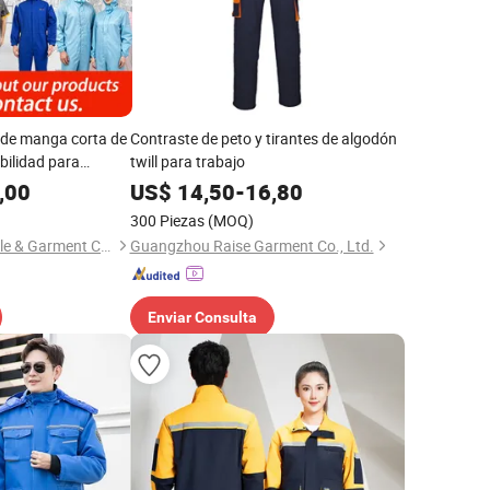
de manga corta de
Contraste de peto y tirantes de algodón
sibilidad para
twill para trabajo
en sitio de
,00
US$
14,50
-
16,80
 taller, reparación
300 Piezas
(MOQ)
ctrico, trabajo de
Shanxi Weimiao Textile & Garment Co., Ltd.
Guangzhou Raise Garment Co., Ltd.
 carpintería
Enviar Consulta