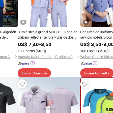
60 Algodón
Suministro a granel MOQ 100 Ropa de
Conjunto de uniform
a de
trabajo reflectante roja y gris de dos
servicio hotelero con 
SM Taller
piezas 80 Poliéster 20 Algodón
camisa de limpieza d
US$
7,40
-
8,50
US$
3,50
-
4,0
primavera otoño ropa de seguridad
uniforme de manga co
100 Piezas
(MOQ)
100 Piezas
(MOQ)
duradera
de trabajo para limp
Handan Kaixin Clothing Products Co., Ltd.
Handan Kaixin Clothing Products Co., Ltd.
habitaciones de hotel
propiedad
Enviar Consulta
Enviar Consulta