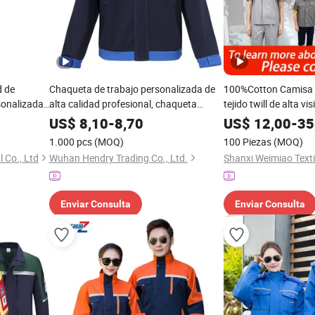
d de
Chaqueta de trabajo personalizada de
100%Cotton Camisa 
sonalizada
alta calidad profesional, chaqueta
tejido twill de alta vi
protectora, ropa de seguridad, ropa de
trabajo de seguridad 
US$
8,10
-
8,70
US$
12,00
-
35
construcción, uniforme industrial de
construcción, fábrica,
1.000 pcs
(MOQ)
100 Piezas
(MOQ)
algodón
mecánica, trabajo elé
 Co., Ltd
Wuhan Hendry Trading Co., Ltd.
soldadura, trabajo de
Enviar Consulta
Enviar Consulta