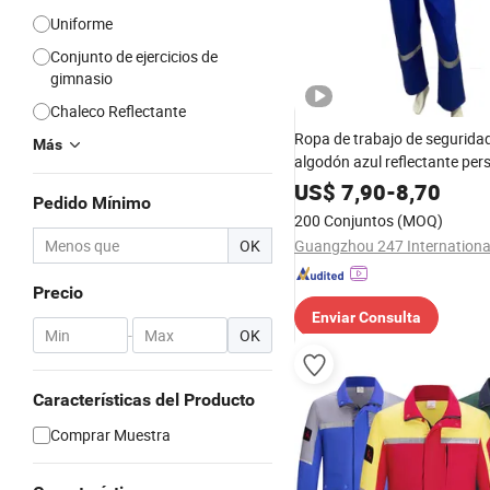
Uniforme
Conjunto de ejercicios de
gimnasio
Chaleco Reflectante
Ropa de trabajo de segurida
Más
algodón azul reflectante per
de alta calidad
US$
7,90
-
8,70
Pedido Mínimo
200 Conjuntos
(MOQ)
OK
Guangzhou 247 International
Precio
Enviar Consulta
-
OK
Características del Producto
Comprar Muestra