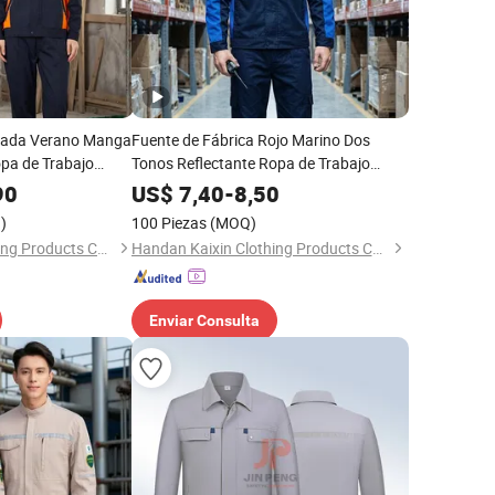
izada Verano Manga
Fuente de Fábrica Rojo Marino Dos
opa de Trabajo
Tonos Reflectante Ropa de Trabajo
50GSM Logística
235GSM 80 Poliéster 20 Algodón
90
US$
7,40
-
8,50
o Industrial de
Primavera Otoño Ropa de Trabajo
)
100 Piezas
(MOQ)
Pesada
Handan Kaixin Clothing Products Co., Ltd.
Handan Kaixin Clothing Products Co., Ltd.
Enviar Consulta