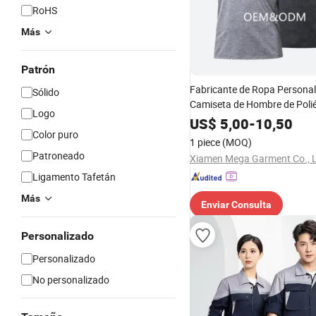
RoHS
Más
Patrón
Fabricante de Ropa Persona
Sólido
Camiseta de Hombre de Polié
Logo
Oversized Transpirable Cami
US$
5,00
-
10,50
Gimnasio Ropa Deportiva Ma
Color puro
1 piece
(MOQ)
Patroneado
Xiamen Mega Garment Co., L
Ligamento Tafetán
Más
Enviar Consulta
Personalizado
Personalizado
No personalizado