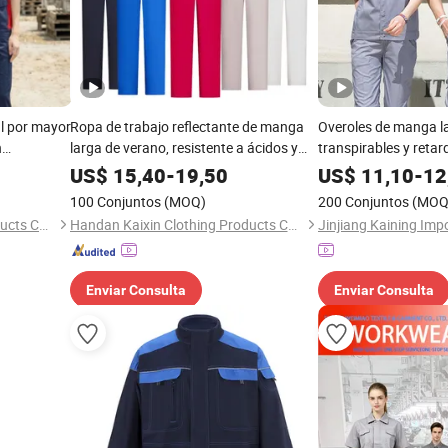
l por mayor
Ropa de trabajo reflectante de manga
Overoles de manga l
n
larga de verano, resistente a ácidos y
transpirables y reta
ajo de
ESD, de color personalizado, de poliéster
para trabajo en fábri
US$
15,40
-
19,50
US$
11,10
-
12
5GSM
y algodón, equipo de protección
100 Conjuntos
(MOQ)
200 Conjuntos
(MOQ
eguridad
personal para plantas farmacéuticas
Handan Kaixin Clothing Products Co., Ltd.
Handan Kaixin Clothing Products Co., Ltd.
Enviar Consulta
Enviar Consulta