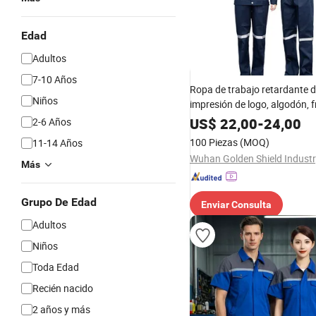
Edad
Adultos
7-10 Años
Ropa de trabajo retardante d
Niños
impresión de logo, algodón, f
reflectantes, uniforme de pr
US$
22,00
-
24,00
2-6 Años
laboral para soldadura
100 Piezas
(MOQ)
11-14 Años
Más
Grupo De Edad
Enviar Consulta
Adultos
Niños
Toda Edad
Recién nacido
2 años y más