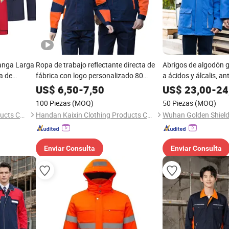
anga Larga
Ropa de trabajo reflectante directa de
Abrigos de algodón g
a de
fábrica con logo personalizado 80
a ácidos y álcalis, an
150GSM
Poliéster 20 Algodón 235GSM
protección laboral
US$
6,50
-
7,50
US$
23,00
-
24
sonalizada
Primavera Otoño MOQ 100 Prenda de
100 Piezas
(MOQ)
50 Piezas
(MOQ)
EPP de seguridad
Handan Kaixin Clothing Products Co., Ltd.
Handan Kaixin Clothing Products Co., Ltd.
Enviar Consulta
Enviar Consulta