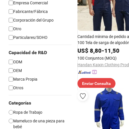
Empresa Comercial
Fabricante/Fábrica
Corporación del Grupo
Otro
Cantidad mínima de pedido a
Particulares/SOHO
100 Tela de sarga de algodó
reflectante para ropa de trab
US$
8,80
-
11,50
Capacidad de R&D
verano de manga corta 14
100 Conjuntos
(MOQ)
Fabricación electrónica de s
ODM
OEM
Marca Propia
Enviar Consulta
Otros
Categorías
Ropa de Trabajo
Mameluco de una pieza para
bebé