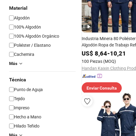
Material
Algodón
100% Algodón
100% Algodón Orgánico
Industria Minera 80 Poliéster
Algodón Ropa de Trabajo Ref
Poliéster / Elastano
Todo el Año Conjunto de Dos
US$
8,64
-
10,21
Cachemira
Equipos de Seguridad para
100 Piezas
(MOQ)
Más
Trabajadores de Alta Resiste
Técnica
Enviar Consulta
Punto de Aguja
Tejido
Impreso
Hecho a Mano
Hilado Teñido
Más