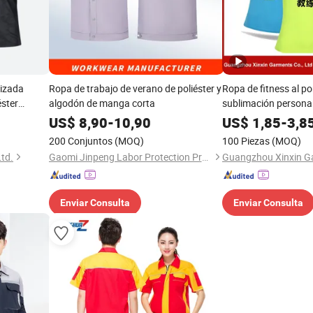
lizada
Ropa de trabajo de verano de poliéster y
Ropa de fitness al po
ster
algodón de manga corta
sublimación personal
sas de
hockey, rugby, camis
US$
8,90
-
10,90
US$
1,85
-
3,8
sculina
uniformes de béisbol,
200 Conjuntos
(MOQ)
100 Piezas
(MOQ)
pantalones cortos de
td.
Gaomi Jinpeng Labor Protection Products Co., Ltd.
Guangzhou Xinxin Ga
de fútbol, camiseta d
deportiva
Enviar Consulta
Enviar Consulta