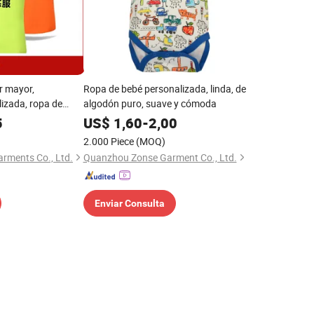
r mayor,
Ropa de bebé personalizada, linda, de
izada, ropa de
algodón puro, suave y cómoda
etas polo,
5
US$
1,60
-
2,00
 ropa de ciclismo,
2.000 Piece
(MOQ)
 baloncesto, ropa
rments Co., Ltd.
Quanzhou Zonse Garment Co., Ltd.
e fútbol, ropa
Enviar Consulta