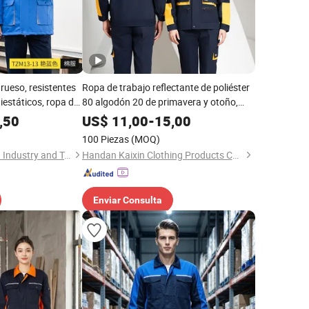
rueso, resistentes
Ropa de trabajo reflectante de poliéster
tiestáticos, ropa de
80 algodón 20 de primavera y otoño,
conjunto de dos piezas, personalización
,50
US$
11,00
-
15,00
directa de fábrica, color para
100 Piezas
(MOQ)
trabajadores
Wuhan Golden Shield Industry and Trade Co., Ltd.
Handan Kaixin Clothing Products Co., Ltd.
Enviar Consulta