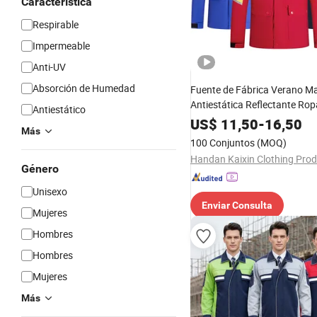
Característica
Respirable
Impermeable
Anti-UV
Absorción de Humedad
Fuente de Fábrica Verano M
Antiestática Reflectante Rop
Antiestático
Trabajo Poliéster Algodón 
US$
11,50
-
16,50
Más
Petroquímica Impresión Per
100 Conjuntos
(MOQ)
EPP
Género
Unisexo
Enviar Consulta
Mujeres
Hombres
Hombres
Mujeres
Más