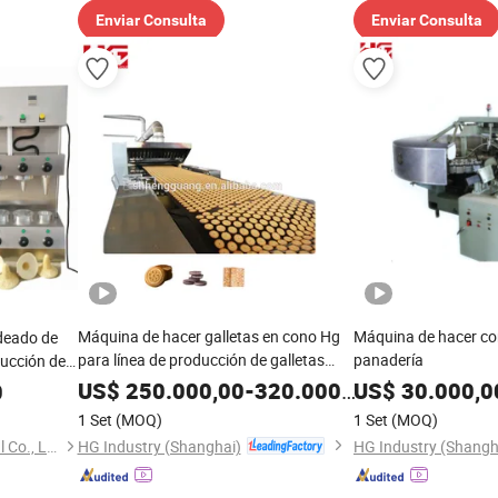
Enviar Consulta
Enviar Consulta
Máquina de hacer galletas en cono Hg
Máquina de hacer co
deado de
para línea de producción de galletas
panadería
ducción de
blandas y duras, equipo de panadería
US$
250.000,00
-
320.000,00
US$
30.000,0
0
1 Set
(MOQ)
1 Set
(MOQ)
HG Industry (Shanghai)
HG Industry (Shangh
Guangzhou Tianyin Industrial Co., Ltd.