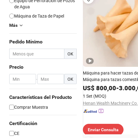
Equipo de Perforación de Pozos
de Agua
Máquina de Taza de Papel
Más
Pedido Mínimo
OK
Precio
Máquina para hacer tazas de
-
OK
Máquina para tazas comesti
Máquina para conos de hela
US$
800,00
-
3.000
1 Set
(MOQ)
Características del Producto
Henan Wealth Machinery Co.
Comprar Muestra
Certificación
Enviar Consulta
CE