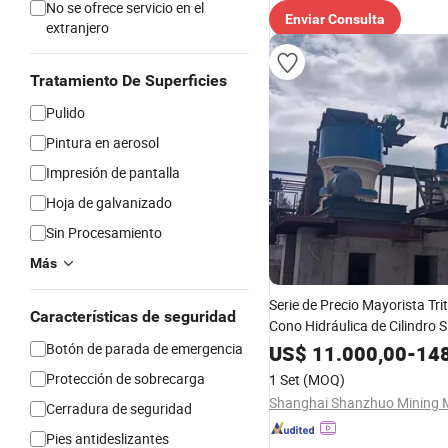
No se ofrece servicio en el
Enviar Consulta
extranjero
Tratamiento De Superficies
Pulido
Pintura en aerosol
Impresión de pantalla
Hoja de galvanizado
Sin Procesamiento
Más
Serie de Precio Mayorista Tr
Características de seguridad
Cono Hidráulica de Cilindro 
Maquinaria de Minería
Botón de parada de emergencia
US$
11.000,00
-
148
Protección de sobrecarga
1 Set
(MOQ)
Cerradura de seguridad
Pies antideslizantes