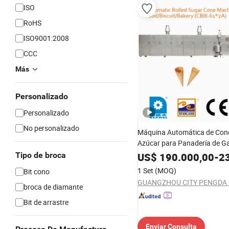
ISO
RoHS
ISO9001:2008
CCC
Más
Personalizado
Personalizado
No personalizado
Máquina Automática de Con
Azúcar para Panadería de Ga
(CBIII-61*2A)
Tipo de broca
US$
190.000,00
-
23
1 Set
(MOQ)
Bit cono
broca de diamante
Bit de arrastre
Enviar Consulta