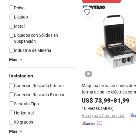
Polvo
Líquido
Metal
Líquidos con Sólidos en
Suspensión
Industria de Minería
Más
Instalación
Conexión Roscada Interna
Máquina de hacer conos de w
forma de palito eléctrica com
Conexión Roscada Exterior
Heavybao con CE RoHS
US$
73,99
-
81,99
Sentado Tipo
10 Piezas
(MOQ)
Horizontal
Heavybao Commercial Kitchenware Co., Ltd.
90 grados
Más