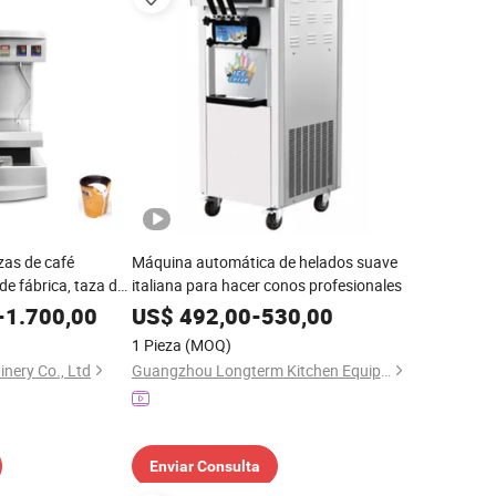
zas de café
Máquina automática de helados suave
de fábrica, taza de
italiana para hacer conos profesionales
ble, fabricante de
-
1.700,00
US$
492,00
-
530,00
 panaderos
1 Pieza
(MOQ)
ery Co., Ltd
Guangzhou Longterm Kitchen Equipment Co., Limited
Enviar Consulta