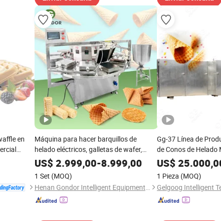
affle en
Máquina para hacer barquillos de
Gg-37 Línea de Prod
ercial
helado eléctricos, galletas de wafer,
de Conos de Helado 
conos de azúcar enrollados y rollos de
Helados en Cono
US$
2.999,00
-
8.999,00
US$
25.000,0
huevo
1 Set
(MOQ)
1 Pieza
(MOQ)
Henan Gondor Intelligent Equipment Manufacturing Co., Ltd.