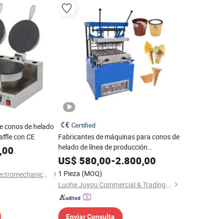
Certified
e conos de helado
ffle con CE
Fabricantes de máquinas para conos de
helado de línea de producción
,00
semiautomática
US$
580,00
-
2.800,00
1 Pieza
(MOQ)
Guangzhou ETON Electromechanical Co., Ltd.
Luohe Juyou Commercial & Trading Co., Ltd.
Enviar Consulta