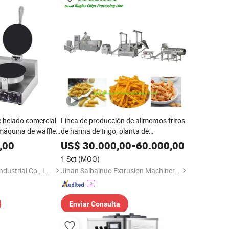
 helado comercial
Línea de producción de alimentos fritos
 máquina de waffles
de harina de trigo, planta de
procesamiento de nachos de maíz,
,00
US$
30.000,00
-
60.000,00
máquina para hacer snacks en forma de
1 Set
(MOQ)
cono
Guangzhou Tailang Industrial Co., Ltd.
Jinan Saibainuo Extrusion Machinery Co., Ltd.
Enviar Consulta