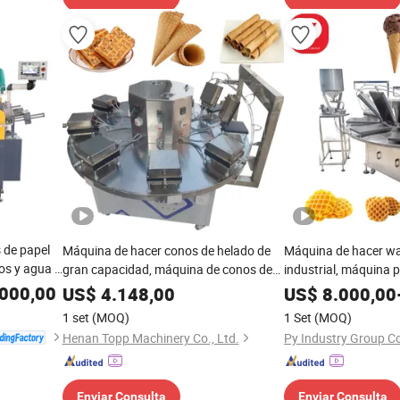
 de papel
Máquina de hacer conos de helado de
Máquina de hacer wa
os y agua /
gran capacidad, máquina de conos de
industrial, máquina 
s de cono
waffle, máquina de rollos de huevo
huevo, máquina para
000,00
US$
4.148,00
US$
8.000,00
a
azúcar para helado a
1 set
(MOQ)
1 Set
(MOQ)
elado
Henan Topp Machinery Co., Ltd.
Py Industry Group Co
Enviar Consulta
Enviar Consulta