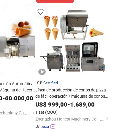
Certified
ucción Automática
Máquina de Hacer
Línea de producción de conos de pizza
de fácil operación / máquina de conos
0
-
60.000,00
de pizza
US$
999,00
-
1.689,00
1 set
(MOQ)
Gelgoog Intelligent Technology Co., Ltd.
Zhengzhou Honest Machinery Co., Ltd.