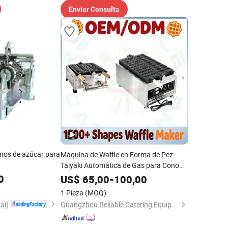
Enviar Consulta
nos de azúcar para
Máquina de Waffle en Forma de Pez
Taiyaki Automática de Gas para Cono
de Waffle en Forma de Pez
0
US$
65,00
-
100,00
1 Pieza
(MOQ)
ai)
Guangzhou Reliable Catering Equipment Co., Ltd.