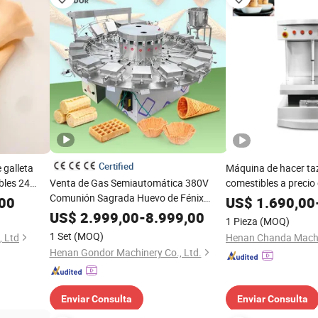
Certified
 galleta
Máquina de hacer ta
bles 24
Venta de Gas Semiautomática 380V
comestibles a precio 
do
Comunión Sagrada Huevo de Fénix
cono de acero inoxida
,00
US$
1.690,00
Máquina para Hacer Rollos de Wafers
tazas de gofre para
US$
2.999,00
-
8.999,00
1 Pieza
(MOQ)
de Helado y Conos Crujientes
1 Set
(MOQ)
, Ltd
Henan Chanda Machin
Henan Gondor Machinery Co., Ltd.
Enviar Consulta
Enviar Consulta