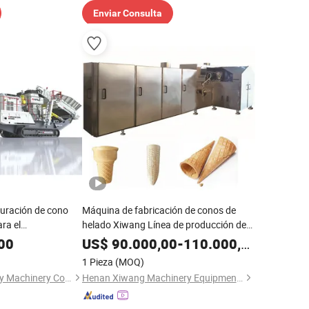
Enviar Consulta
turación de cono
Máquina de fabricación de conos de
ra el
helado Xiwang Línea de producción de
dra caliza
conos
00
US$
90.000,00
-
110.000,00
1 Pieza
(MOQ)
Fujian South Highway Machinery Co., Ltd.
Henan Xiwang Machinery Equipment Co., Ltd.