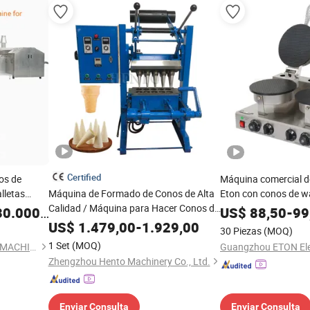
Certified
os de
Máquina comercial d
lletas
Máquina de Formado de Conos de Alta
Eton con conos de wa
Calidad / Máquina para Hacer Conos de
0.000,00
US$
88,50
-
99
Helado
US$
1.479,00
-
1.929,00
30 Piezas
(MOQ)
1 Set
(MOQ)
GUANGZHOU CITY PENGDA MACHINERIES CO., LTD.
Zhengzhou Hento Machinery Co., Ltd.
Enviar Consulta
Enviar Consulta