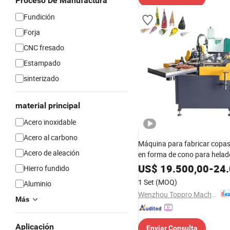
Proceso De Manufactura
Fundición
Forja
CNC fresado
Estampado
sinterizado
material principal
Acero inoxidable
Acero al carbono
Máquina para fabricar copas
Acero de aleación
en forma de cono para helad
máquina formadora de copa
US$
19.500,00
-
24.
Hierro fundido
para helado y agua, máquin
1 Set
(MOQ)
Aluminio
desechable para conos de h
Wenzhou Toppro Machinery Co., Ltd.
Más
Aplicación
Enviar Consulta