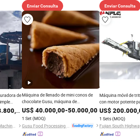
Enviar Consulta
Enviar Consulta
Máquina de llenado de mini conos de
ituradora de
Máquina móvil de tri
chocolate Gusu, máquina de
Simple
con motor potente pa
dosificación de galletas
procesamiento de pie
US$
40.000,00
-
50.000,00
.800,00
US$
200.000,
1 Set
(MOQ)
1 Sets
(MOQ)
Gusu Food Processing Machinery Suzhou Co., Ltd.
Shanghai Shanzhuo Mining Machinery Co., Ltd