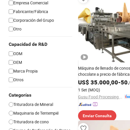
Empresa Comercial
Fabricante/Fábrica
Corporación del Grupo
Otro
Capacidad de R&D
ODM
OEM
Máquina de llenado de conos
Marca Propia
chocolate a precio de fábric
Otros
máquina de dosificación de g
US$
35.000,00
-
50.
1 Set
(MOQ)
Categorías
Gusu Food Processing Machinery Suzhou Co., Ltd.
Trituradora de Mineral
Maquinaria de Tentempié
Enviar Consulta
Trituradora de cono