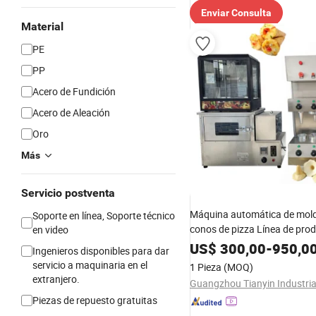
Enviar Consulta
Material
PE
PP
Acero de Fundición
Acero de Aleación
Oro
Más
Servicio postventa
Máquina automática de mol
Soporte en línea, Soporte técnico
conos de pizza Línea de pro
en video
conos de pizza
US$
300,00
-
950,0
Ingenieros disponibles para dar
servicio a maquinaria en el
1 Pieza
(MOQ)
extranjero.
Piezas de repuesto gratuitas