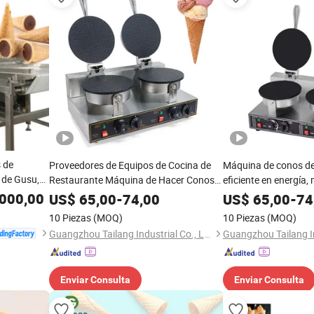
 de
Proveedores de Equipos de Cocina de
Máquina de conos de
a de Gusu,
Restaurante Máquina de Hacer Conos
eficiente en energía,
alletas
de Helado Waffle Doble Cabeza Máquina
eléctrica
000,00
US$
65,00
-
74,00
US$
65,00
-
74
de Conos de Waffle con CE
10 Piezas
(MOQ)
10 Piezas
(MOQ)
Guangzhou Tailang Industrial Co., Ltd.
Enviar Consulta
Enviar Consulta