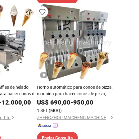
ffles de helado
Horno automático para conos de pizza,
para hacer conos de
máquina para hacer conos de pizza,
 hacer conos de
máquina expendedora de conos de
-
12.000,00
US$
690,00
-
950,00
 precio de fábrica
pizza en venta
1 SET
(MOQ)
., Ltd
ZHENGZHOU MAICHENG MACHINERY CO.,LTD
Enviar Consulta