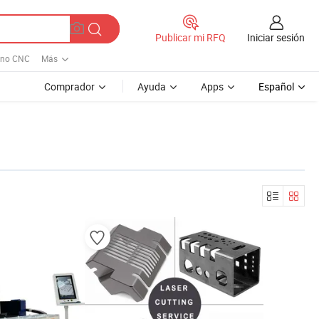
Iniciar sesión
Publicar mi RFQ
rno CNC
Más
Comprador
Ayuda
Apps
Español