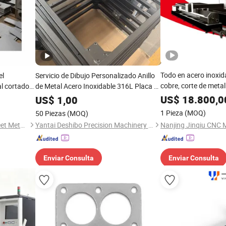
Todo en acero inoxida
el
Servicio de Dibujo Personalizado Anillo
cobre, corte de metal
l cortado
de Metal Acero Inoxidable 316L Placa de
de CNC con láser de 
Aluminio Corte Láser de Acero CNC
US$
18.800,0
US$
1,00
1 Pieza
(MOQ)
50 Piezas
(MOQ)
Foshan Bo Jun Precision Sheet Metal Co., Ltd.
Yantai Deshibo Precision Machinery Co., Ltd.
Enviar Consulta
Enviar Consulta