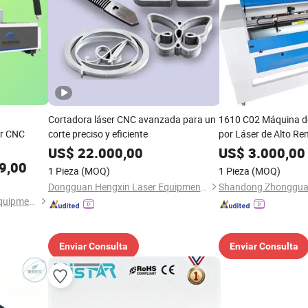
Cortadora láser CNC avanzada para un
1610 C02 Máquina d
er CNC
corte preciso y eficiente
por Láser de Alto Re
CNC 130W Refrigerac
US$
22.000,00
US$
3.000,00
Piedra Madera Papel
9,00
1 Pieza
(MOQ)
1 Pieza
(MOQ)
Dongguan Hengxin Laser Equipment Co., Ltd
Jinan Knoppo Automation Equipment Co., Ltd.
Enviar Consulta
Enviar Consulta