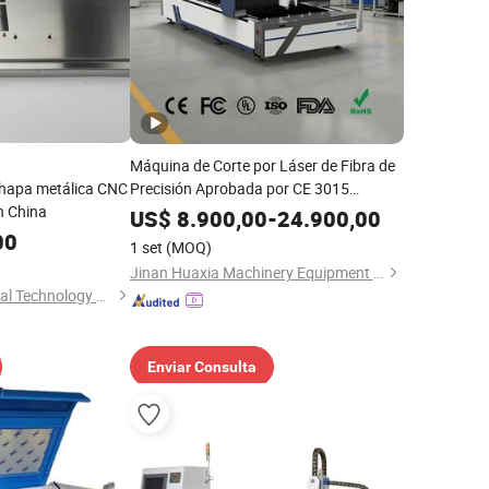
Máquina de Corte por Láser de Fibra de
chapa metálica CNC
Precisión Aprobada por CE 3015
n China
2000W-12000W Cortadora Láser CNC
US$
8.900,00
-
24.900,00
para Placa de Hierro, Acero y Aluminio
00
1 set
(MOQ)
Jinan Huaxia Machinery Equipment Co., Ltd.
Shenzhen Runze Metal Technology Co., Ltd.
Enviar Consulta