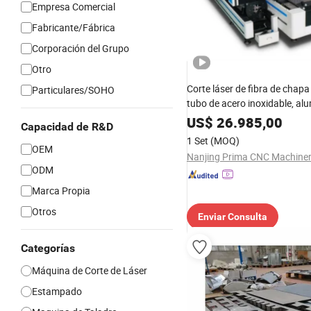
Empresa Comercial
Fabricante/Fábrica
Corporación del Grupo
Otro
Corte láser de fibra de chapa
Particulares/SOHO
tubo de acero inoxidable, alu
cobre CNC
US$
26.985,00
Capacidad de R&D
1 Set
(MOQ)
OEM
ODM
Marca Propia
Otros
Enviar Consulta
Categorías
Máquina de Corte de Láser
Estampado