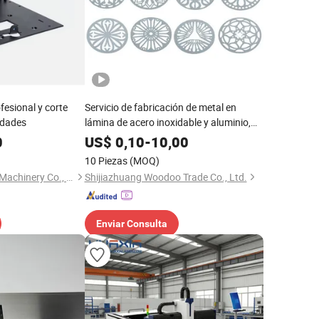
esional y corte
Servicio de fabricación de metal en
idades
lámina de acero inoxidable y aluminio,
soldadura, corte láser CNC
0
US$
0,10
-
10,00
10 Piezas
(MOQ)
Qingdao Xinyongxin Machinery Co., Ltd
Shijiazhuang Woodoo Trade Co., Ltd.
Enviar Consulta