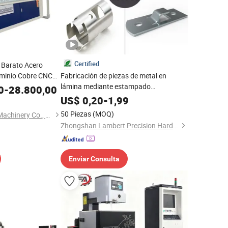
Certified
 Barato Acero
uminio Cobre CNC
Fabricación de piezas de metal en
ja Tubo Tubería
lámina mediante estampado
0
-
28.800,00
o Automático de
personalizado, corte por láser y
US$
0,20
-
1,99
procesamiento para la industria
50 Piezas
(MOQ)
Nanjing Prince CNC Machinery Co., Ltd
Zhongshan Lambert Precision Hardware Co., Ltd.
Enviar Consulta