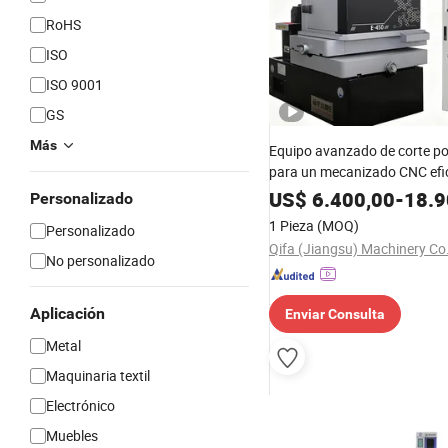
RoHS
ISO
ISO 9001
GS
Más
Equipo avanzado de corte po
para un mecanizado CNC efi
US$
6.400,00
-
18.9
Personalizado
1 Pieza
(MOQ)
Personalizado
Qifa (Jiangsu) Machinery Co.
No personalizado
Aplicación
Enviar Consulta
Metal
Maquinaria textil
Electrónico
Muebles