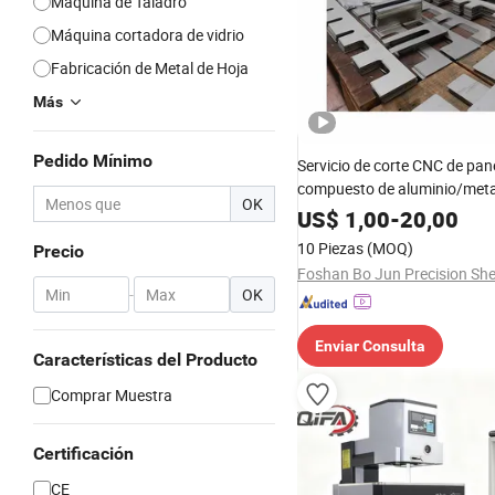
Maquina de Taladro
Máquina cortadora de vidrio
Fabricación de Metal de Hoja
Más
Pedido Mínimo
Servicio de corte CNC de pan
compuesto de aluminio/meta
OK
con láser de acero inoxidable
US$
1,00
-
20,00
personalizado
10 Piezas
(MOQ)
Precio
-
OK
Enviar Consulta
Características del Producto
Comprar Muestra
Certificación
CE