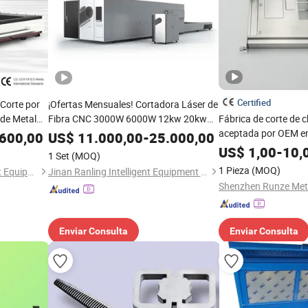
Certified
Corte por
¡Ofertas Mensuales! Cortadora Láser de
 de Metal
Fibra CNC 3000W 6000W 12kw 20kw
Fábrica de corte de 
tadora
30kw Corte Láser de Metal para Acero,
aceptada por OEM e
600,00
US$
11.000,00
-
25.000,00
rbono
Aluminio, Metal, Acero Inoxidable Precio
US$
1,00
-
10,
1 Set
(MOQ)
1 Pieza
(MOQ)
Shandong Acetech Intelligent Equipment Co., Ltd.
Jinan Ranling Intelligent Equipment Technology Co., Ltd.
Enviar Consulta
Enviar Consulta