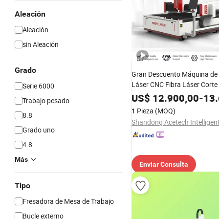
Aleación
Aleación
sin Aleación
Grado
Gran Descuento Máquina de 
Láser CNC Fibra Láser Corte
Serie 6000
Acero Inoxidable 3000W Cor
US$
12.900,00
-
13.
Trabajo pesado
Láser CNC 3015 Acero al Ca
1 Pieza
(MOQ)
8.8
Grado uno
4.8
Más
Enviar Consulta
Tipo
Fresadora de Mesa de Trabajo
Bucle externo