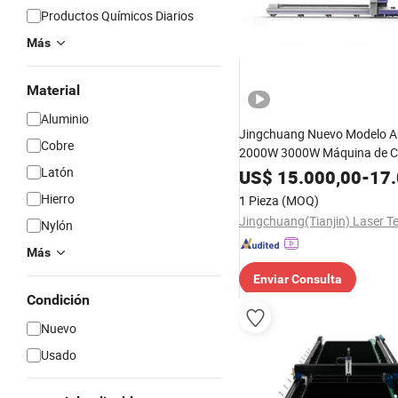
Productos Químicos Diarios
Más
Material
Aluminio
Jingchuang Nuevo Modelo A
Cobre
2000W 3000W Máquina de Co
de Tubo de Metal / Máquina 
Latón
US$
15.000,00
-
17.
Láser de Fibra CNC para Tub
Hierro
1 Pieza
(MOQ)
Nylón
Más
Enviar Consulta
Condición
Nuevo
Usado