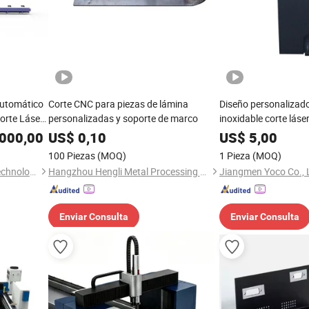
utomático
Corte CNC para piezas de lámina
Diseño personalizado
rte Láser
personalizadas y soporte de marco
inoxidable corte lás
de Corte
000,00
US$
0,10
US$
5,00
o de Metal
100 Piezas
(MOQ)
1 Pieza
(MOQ)
Jingchuang(Tianjin) Laser Technology Co., Ltd
Hangzhou Hengli Metal Processing Co., Ltd.
Jiangmen Yoco Co., 
Enviar Consulta
Enviar Consulta