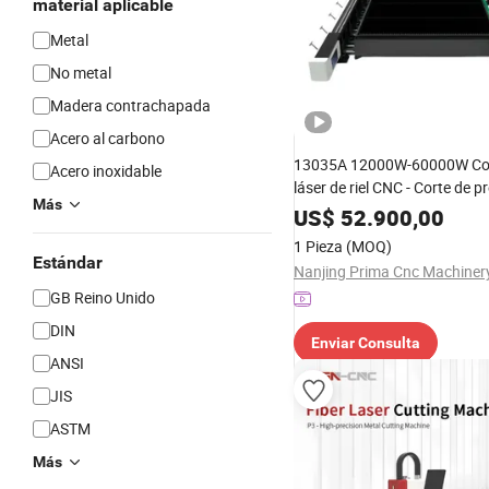
material aplicable
Metal
No metal
Madera contrachapada
Acero al carbono
13035A 12000W-60000W Co
Acero inoxidable
láser de riel CNC - Corte de p
Más
para piezas de metal
US$
52.900,00
sobredimensionadas
1 Pieza
(MOQ)
Estándar
GB Reino Unido
DIN
Enviar Consulta
ANSI
JIS
ASTM
Más