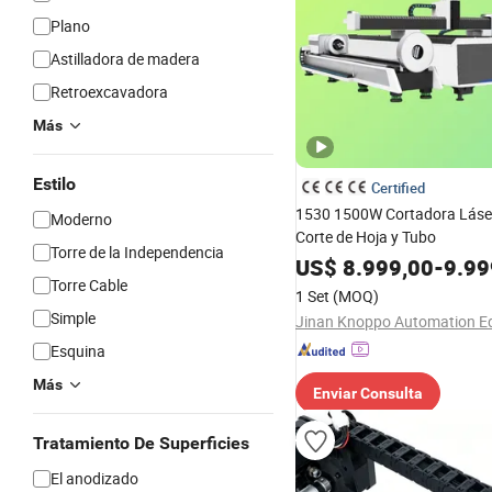
Plano
Astilladora de madera
Retroexcavadora
Más
Estilo
Certified
1530 1500W Cortadora Lás
Moderno
Corte de Hoja y Tubo
Torre de la Independencia
US$
8.999,00
-
9.99
Torre Cable
1 Set
(MOQ)
Simple
Esquina
Más
Enviar Consulta
Tratamiento De Superficies
El anodizado