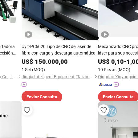
rtadora
Uyit-PC6020 Tipo de CNC de láser de
Mecanizado CNC prof
recisión
fibra con carga y descarga automáticas
láser para sus neces
de corte láser
US$
150.000,00
US$
0,10
-
1,0
1 Set
(MOQ)
10 Piezas
(MOQ)
Nanjing Prima Cnc Machinery Co., Ltd.
Jinqiu Intelligent Equipment (Taizhou) Co., Ltd.
Enviar Consulta
Enviar Consulta