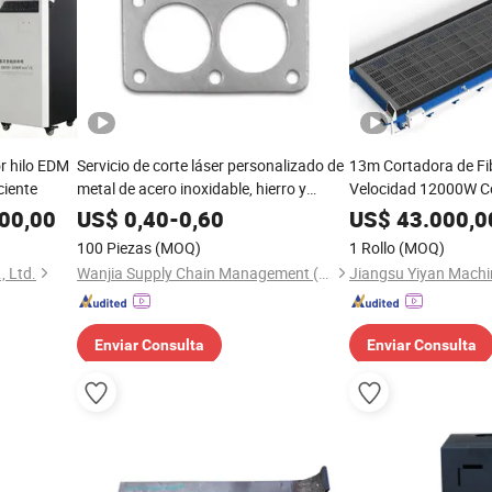
r hilo EDM
Servicio de corte láser personalizado de
13m Cortadora de Fib
ciente
metal de acero inoxidable, hierro y
Velocidad 12000W Co
aluminio suministrado por el fabricante
Automático CNC
00,00
US$
0,40
-
0,60
US$
43.000,0
100 Piezas
(MOQ)
1 Rollo
(MOQ)
, Ltd.
Wanjia Supply Chain Management (Ningbo) Co., Ltd
Enviar Consulta
Enviar Consulta