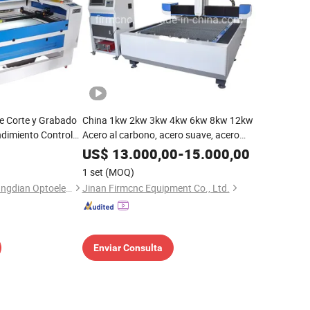
e Corte y Grabado
China 1kw 2kw 3kw 4kw 6kw 8kw 12kw
ndimiento Control
Acero al carbono, acero suave, acero
ión por Agua para
inoxidable, aluminio, cobre, corte de
US$
13.000,00
-
15.000,00
plt Soportado
metal en lámina o tubo con láser de fibra
1 set
(MOQ)
con 3 años de garantía
Shandong Zhongguangdian Optoelectronic Technology Co., Ltd.
Jinan Firmcnc Equipment Co., Ltd.
Enviar Consulta