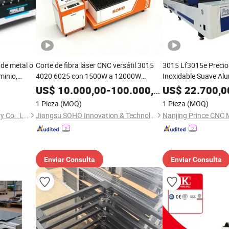
 de metal o
Corte de fibra láser CNC versátil 3015
3015 Lf3015e Precio
minio,
4020 6025 con 1500W a 12000W
Inoxidable Suave Al
potencia
Corte de Metal en Ho
US$
10.000,00
-
100.000,00
US$
22.700,0
Corte Láser Eléctric
1 Pieza
(MOQ)
1 Pieza
(MOQ)
Fibra
Nanjing Prima CNC Machinery Co., Ltd.
Jiangsu SOHO Innovation & Technology Group Kasin Industry & Trade Co., Ltd.
Enviar Consulta
Enviar Consulta