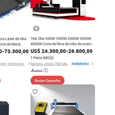
1kw 2kw 500W 1000W 2000W 3000W
ra Láser de Alta
4000W Corte de fibra de tubo de acero
rte de Metal
CNC de chapa
US$
24.300,00
-
26.800,00
0
-
73.300,00
1 Pieza
(MOQ)
Nanjing Jinqiu CNC Machine Tool Co., Ltd.
Jiangsu Yiyan Machinery Technology Co., Ltd.
Enviar Consulta