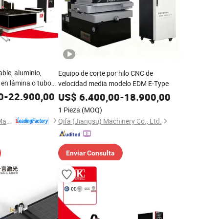
ble, aluminio,
Equipo de corte por hilo CNC de
 en lámina o tubo
velocidad media modelo EDM E-Type
fibra
0
-
22.900,00
US$
6.400,00
-
18.900,00
1 Pieza
(MOQ)
Nanjing Jinqiu CNC Machine Tool Co., Ltd.
Qifa (Jiangsu) Machinery Co., Ltd.
Enviar Consulta